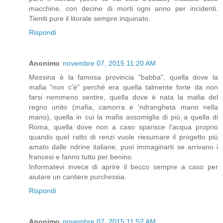
macchine, con decine di morti ogni anno per incidenti.
Tieniti pure il litorale sempre inquinato.
Rispondi
Anonimo
novembre 07, 2015 11:20 AM
Messina è la famosa provincia "babba", quella dove la
mafia "non c'è" perché era quella talmente forte da non
farsi nemmeno sentire, quella dove è nata la mafia del
regno unito (mafia, camorra e 'ndrangheta mano nella
mano), quella in cui la mafia assomiglia di più a quella di
Roma, quella dove non a caso sparisce l'acqua proprio
quando quel ratto di renzi vuole riesumare il progetto più
amato dalle ndrine italiane, puoi immaginarti se arrivano i
francesi e fanno tutto per benino.
Informatevi invece di aprire il becco sempre a caso per
aiutare un cantiere purchessia.
Rispondi
Anonimo
novembre 07, 2015 11:52 AM