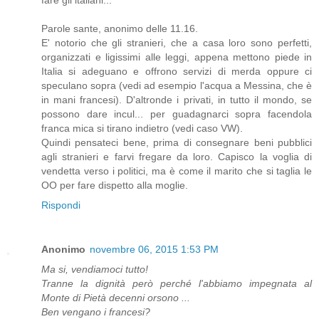
fare gli italiani..."
Parole sante, anonimo delle 11.16.
E' notorio che gli stranieri, che a casa loro sono perfetti,
organizzati e ligissimi alle leggi, appena mettono piede in
Italia si adeguano e offrono servizi di merda oppure ci
speculano sopra (vedi ad esempio l'acqua a Messina, che è
in mani francesi). D'altronde i privati, in tutto il mondo, se
possono dare incul... per guadagnarci sopra facendola
franca mica si tirano indietro (vedi caso VW).
Quindi pensateci bene, prima di consegnare beni pubblici
agli stranieri e farvi fregare da loro. Capisco la voglia di
vendetta verso i politici, ma è come il marito che si taglia le
OO per fare dispetto alla moglie.
Rispondi
Anonimo
novembre 06, 2015 1:53 PM
Ma si, vendiamoci tutto!
Tranne la dignità però perché l'abbiamo impegnata al
Monte di Pietà decenni orsono ...
Ben vengano i francesi?