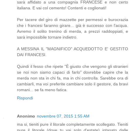
sarà affidato a una compagnia FRANCESE e non certo
italiana. E vai col cemento! Contenti e coglionati!
Per tacere del giro di mazzette per permessi e burocrazia
che i francesi faranno girare... già è successo con l'acqua.
Avremo il solito trenino di merda, a prezzi raddoppiati, e
sarà impossibile tornare indietro.
A MESSINA IL "MAGNIFICO" ACQUEDOTTO E' GESTITO
DAI FRANCESI.
Quindi il fesso che ripete "È giusto che vengono gli stranieri
se noi non siamo capaci di farlo" dovrebbe capire che la
merda non sta in chi fa, ma in chi controlla. Sarebbe ora di
cambiarli, ma voi preferite cambiare solo il gestore, da bravi
romani... se fa meno fatica.
Rispondi
Anonimo
novembre 07, 2015 1:55 AM
ma si, tieniti pure il litorale completamente scollegato. Tieniti
pure il litorale (dove tu vai solo d'estate) intasato dalle