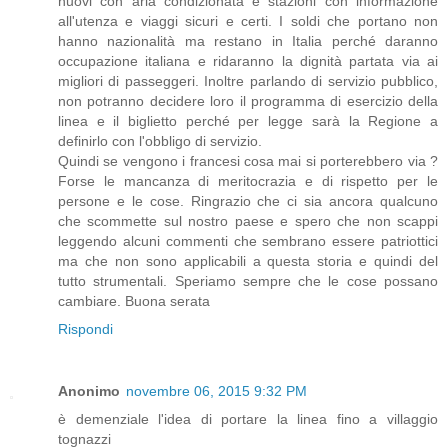
nuovi con aria condizionata e stazioni con informazione
all'utenza e viaggi sicuri e certi. I soldi che portano non
hanno nazionalità ma restano in Italia perché daranno
occupazione italiana e ridaranno la dignità partata via ai
migliori di passeggeri. Inoltre parlando di servizio pubblico,
non potranno decidere loro il programma di esercizio della
linea e il biglietto perché per legge sarà la Regione a
definirlo con l'obbligo di servizio.
Quindi se vengono i francesi cosa mai si porterebbero via ?
Forse le mancanza di meritocrazia e di rispetto per le
persone e le cose. Ringrazio che ci sia ancora qualcuno
che scommette sul nostro paese e spero che non scappi
leggendo alcuni commenti che sembrano essere patriottici
ma che non sono applicabili a questa storia e quindi del
tutto strumentali. Speriamo sempre che le cose possano
cambiare. Buona serata
Rispondi
Anonimo
novembre 06, 2015 9:32 PM
è demenziale l'idea di portare la linea fino a villaggio
tognazzi