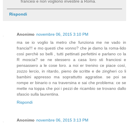
francesi e non vogliono investire a Roma.
Rispondi
Anonimo
novembre 06, 2015 3:10 PM
ma se io voglio la metro che funziona me ne vado in
francia!!! e mo questi che vonno? che je damo la roma-lido
così perchè so belli , tutti pettinati perfettini e parlano co la
R moscia? se ne stessero a casa loro sti franciosi e
pensassero a le cose loro. a noi er trenino ce piace così,
zozzo lercio, in ritardo, pieno de scritte e de zingheri co li
bambini appresso ma soprattutto aggratise. se poi se
rompe er binario o na traversina e sai che problema: ce se
mette na toppa che poi i pezzi de ricambio se trovano dallo
sfascio sulla laurentina.
Rispondi
Anonimo
novembre 06, 2015 3:13 PM