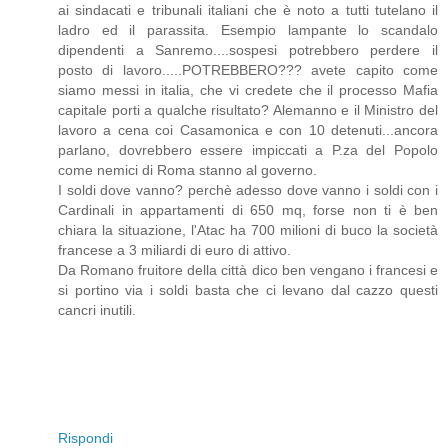
ai sindacati e tribunali italiani che è noto a tutti tutelano il
ladro ed il parassita. Esempio lampante lo scandalo
dipendenti a Sanremo....sospesi potrebbero perdere il
posto di lavoro.....POTREBBERO??? avete capito come
siamo messi in italia, che vi credete che il processo Mafia
capitale porti a qualche risultato? Alemanno e il Ministro del
lavoro a cena coi Casamonica e con 10 detenuti...ancora
parlano, dovrebbero essere impiccati a P.za del Popolo
come nemici di Roma stanno al governo.
I soldi dove vanno? perchè adesso dove vanno i soldi con i
Cardinali in appartamenti di 650 mq, forse non ti è ben
chiara la situazione, l'Atac ha 700 milioni di buco la società
francese a 3 miliardi di euro di attivo.
Da Romano fruitore della città dico ben vengano i francesi e
si portino via i soldi basta che ci levano dal cazzo questi
cancri inutili.
Rispondi