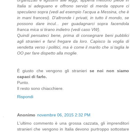
organizzati e ligissimi alle leggi, appena mettono piede in
Italia si adeguano e offrono servizi di merda oppure ci
speculano sopra (vedi ad esempio l'acqua a Messina, che è
in mani francesi). D'altronde i privati, in tutto il mondo, se
possono dare incul... per guadagnarci sopra facendola
franca mica si tirano indietro (vedi caso VW).
Quindi pensateci bene, prima di consegnare beni pubblici
agli stranieri e farvi fregare da loro. Capisco la voglia di
vendetta verso i politici, ma è come il marito che si taglia le
OO per fare dispetto alla moglie.
È giusto che vengono gli stranieri
se noi non siamo
capaci di farlo.
Punto.
Il resto sono chiacchiere.
Rispondi
Anonimo
novembre 06, 2015 2:32 PM
L'ultimo commento è una grossa cazzata, gli imprenditori
stranieri che vengono in Italia devono purtroppo sottostare