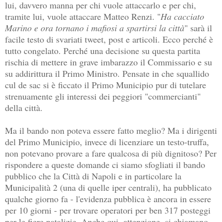
lui, davvero manna per chi vuole attaccarlo e per chi,
tramite lui, vuole attaccare Matteo Renzi. "
Ha cacciato
Marino e ora tornano i mafiosi a spartirsi la città
" sarà il
facile testo di svariati tweet, post e articoli. Ecco perché è
tutto congelato. Perché una decisione su questa partita
rischia di mettere in grave imbarazzo il Commissario e su
su addirittura il Primo Ministro. Pensate in che squallido
cul de sac si è ficcato il Primo Municipio pur di tutelare
strenuamente gli interessi dei peggiori "commercianti"
della città.
Ma il bando non poteva essere fatto meglio? Ma i dirigenti
del Primo Municipio, invece di licenziare un testo-truffa,
non potevano provare a fare qualcosa di più dignitoso? Per
rispondere a queste domande ci siamo sfogliati il bando
pubblico che la Città di Napoli e in particolare la
Municipalità 2 (una di quelle iper centrali), ha pubblicato
qualche giorno fa - l'evidenza pubblica è ancora in essere
per 10 giorni - per trovare operatori per ben 317 posteggi
per le fiere natalizie. Anche qui, attenzione, si chiamano