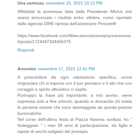
Una certezza
novembre 15, 2015 10:12 PM
Affidabile la promessa fatta dalla Presidente Alfonsi che
aveva annunciato i risultati entro ottobre, come riportato
dalla agenzia DIRE ripresa dall'assessore Pescetelli
https://www.facebook.com/Www.associazionepiazzanavona.
it/posts/1724447344456375
Rispondi
Anonimo
novembre 17, 2015 12:41 PM
A prescindere da ogni valutazione specifica, vorrei
ringraziare chi si espone con il suo pensiero e il sito che con
coraggio e spirito altruistico ci ospita.
Purtroppo la frase più importante, a mio avviso, viene
espressa solo a fine articolo, quando si domanda chi tutela
le persone oneste che sono danneggiate da queste pastoie
burocratiche.
Nel corso dell'ultima festa di Piazza Navona svoltasi, ho "
festeggiato " i miei 38 anni di partecipazione, da figlio e
nipote di vecchi artigiani del presepio.