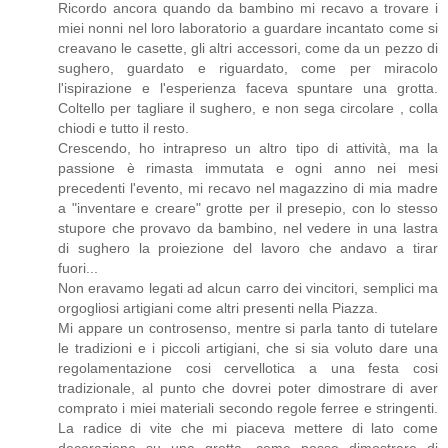
Ricordo ancora quando da bambino mi recavo a trovare i
miei nonni nel loro laboratorio a guardare incantato come si
creavano le casette, gli altri accessori, come da un pezzo di
sughero, guardato e riguardato, come per miracolo
l'ispirazione e l'esperienza faceva spuntare una grotta.
Coltello per tagliare il sughero, e non sega circolare , colla
chiodi e tutto il resto.
Crescendo, ho intrapreso un altro tipo di attività, ma la
passione è rimasta immutata e ogni anno nei mesi
precedenti l'evento, mi recavo nel magazzino di mia madre
a "inventare e creare" grotte per il presepio, con lo stesso
stupore che provavo da bambino, nel vedere in una lastra
di sughero la proiezione del lavoro che andavo a tirar
fuori...
Non eravamo legati ad alcun carro dei vincitori, semplici ma
orgogliosi artigiani come altri presenti nella Piazza.
Mi appare un controsenso, mentre si parla tanto di tutelare
le tradizioni e i piccoli artigiani, che si sia voluto dare una
regolamentazione cosi cervellotica a una festa cosi
tradizionale, al punto che dovrei poter dimostrare di aver
comprato i miei materiali secondo regole ferree e stringenti.
La radice di vite che mi piaceva mettere di lato come
decorazione su una grotta, come posso dimostrare di