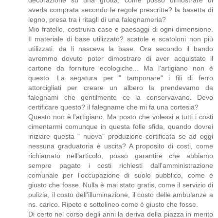
averla comprata secondo le regole prescritte? la basetta di
legno, presa tra i ritagli di una falegnameria?
Mio fratello, costruiva case e paesaggi di ogni dimensione.
Il materiale di base utilizzato? scatole e scatoloni non più
utilizzati. da li nasceva la base. Ora secondo il bando
avremmo dovuto poter dimostrare di aver acquistato il
cartone da forniture ecologiche... Ma l'artigiano non è
questo. La segatura per " tamponare" i fili di ferro
attorcigliati per creare un albero la prendevamo da
falegnami che gentilmente ce la conservavano. Devo
certificare questo? il falegname che mi fa una cortesia?
Questo non è l'artigiano. Ma posto che volessi a tutti i costi
cimentarmi comunque in questa folle sfida, quando dovrei
iniziare questa " nuova" produzione certificata se ad oggi
nessuna graduatoria è uscita? A proposito di costi, come
richiamato nell'articolo, posso garantire che abbiamo
sempre pagato i costi richiesti dall'amministrazione
comunale per l'occupazione di suolo pubblico, come è
giusto che fosse. Nulla è mai stato gratis, come il servizio di
pulizia, il costo dell'illuminazione, il costo delle ambulanze a
ns. carico. Ripeto e sottolineo come è giusto che fosse.
Di certo nel corso degli anni la deriva della piazza in merito