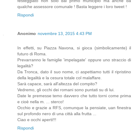
festeggiato non solo dal primo municipio ma anche da
qualche assessore comunale ! Basta leggere i loro tweet !
Rispondi
Anonimo
novembre 13, 2015 4:43 PM
In effetti, su Piazza Navona, si gioca (simbolicamente) il
futuro di Roma.
Prevarranno le famiglie 'impelagate' oppure uno straccio di
legalità?
Da Tronca, dato il suo nome, ci aspettiamo tutti il ripristino
della legalità e la cesura totale col malaffare.
Sarà capace, sarà all'altezza del compito?
Vedremo, gli occhi dei romani sono puntati su di lui.
Date le premesse temo davvero che tutto torni come prima
e cioè nella m. ... sterco!
Occhio e grazie a RFS, comunque la pensiate, uan finestra
sul profondo nero di una città alla frutta ...
Ciao e occhi aperti!!!
Rispondi