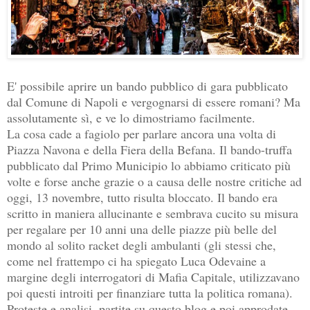
E' possibile aprire un bando pubblico di gara pubblicato
dal Comune di Napoli e vergognarsi di essere romani? Ma
assolutamente sì, e ve lo dimostriamo facilmente.
La cosa cade a fagiolo per parlare ancora una volta di
Piazza Navona e della Fiera della Befana. Il bando-truffa
pubblicato dal Primo Municipio lo abbiamo criticato più
volte e forse anche grazie o a causa delle nostre critiche ad
oggi, 13 novembre, tutto risulta bloccato. Il bando era
scritto in maniera allucinante e sembrava cucito su misura
per regalare per 10 anni una delle piazze più belle del
mondo al solito racket degli ambulanti (gli stessi che,
come nel frattempo ci ha spiegato Luca Odevaine a
margine degli interrogatori di Mafia Capitale, utilizzavano
poi questi introiti per finanziare tutta la politica romana).
Proteste e analisi, partite su questo blog e poi approdate