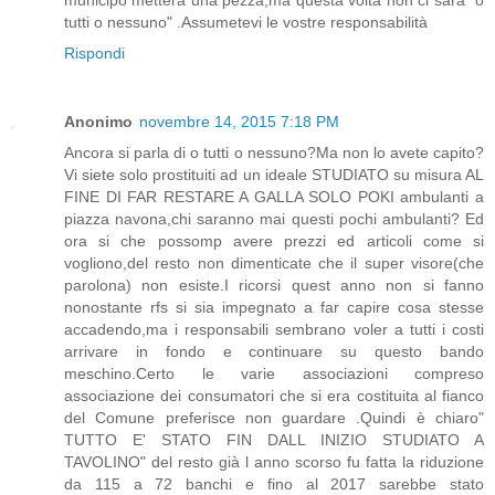
tutti o nessuno" .Assumetevi le vostre responsabilità
Rispondi
Anonimo
novembre 14, 2015 7:18 PM
Ancora si parla di o tutti o nessuno?Ma non lo avete capito?
Vi siete solo prostituiti ad un ideale STUDIATO su misura AL
FINE DI FAR RESTARE A GALLA SOLO POKI ambulanti a
piazza navona,chi saranno mai questi pochi ambulanti? Ed
ora si che possomp avere prezzi ed articoli come si
vogliono,del resto non dimenticate che il super visore(che
parolona) non esiste.I ricorsi quest anno non si fanno
nonostante rfs si sia impegnato a far capire cosa stesse
accadendo,ma i responsabili sembrano voler a tutti i costi
arrivare in fondo e continuare su questo bando
meschino.Certo le varie associazioni compreso
associazione dei consumatori che si era costituita al fianco
del Comune preferisce non guardare .Quindi è chiaro"
TUTTO E' STATO FIN DALL INIZIO STUDIATO A
TAVOLINO" del resto già l anno scorso fu fatta la riduzione
da 115 a 72 banchi e fino al 2017 sarebbe stato