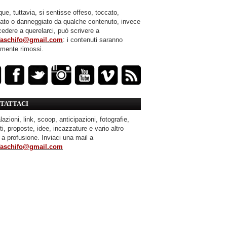
ue, tuttavia, si sentisse offeso, toccato,
mato o danneggiato da qualche contenuto, invece
cedere a querelarci, può scrivere a
faschifo@gmail.com
: i contenuti saranno
amente rimossi.
TATTACI
azioni, link, scoop, anticipazioni, fotografie,
ti, proposte, idee, incazzature e vario altro
 a profusione. Inviaci una mail a
faschifo@gmail.com