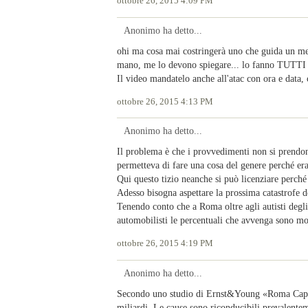
ottobre 26, 2015 4:09 PM
Anonimo ha detto...
ohi ma cosa mai costringerà uno che guida un me
mano, me lo devono spiegare... lo fanno TUTTI 
Il video mandatelo anche all'atac con ora e data, c
ottobre 26, 2015 4:13 PM
Anonimo ha detto...
Il problema è che i provvedimenti non si prendono 
permetteva di fare una cosa del genere perché eran
Qui questo tizio neanche si può licenziare perch
Adesso bisogna aspettare la prossima catastrofe de
Tenendo conto che a Roma oltre agli autisti degli
automobilisti le percentuali che avvenga sono mol
ottobre 26, 2015 4:19 PM
Anonimo ha detto...
Secondo uno studio di Ernst&Young «Roma Capita
miliardi. Le cause sono riconducibili prevalenteme