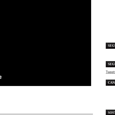
SEG
SEG
Tweet
CAN
SOS