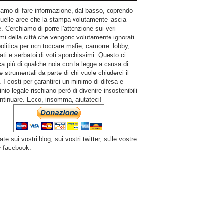
amo di fare informazione, dal basso, coprendo
quelle aree che la stampa volutamente lascia
. Cerchiamo di porre l'attenzione sui veri
mi della città che vengono volutamente ignorati
politica per non toccare mafie, camorre, lobby,
ati e serbatoi di voti sporchissimi. Questo ci
a più di qualche noia con la legge a causa di
e strumentali da parte di chi vuole chiuderci il
 I costi per garantirci un minimo di difesa e
inio legale rischiano però di divenire insostenibili
ntinuare. Ecco, insomma, aiutateci!
ate sui vostri blog, sui vostri twitter, sulle vostre
e facebook.