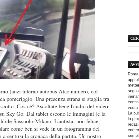
CER
AVV
Roma 
approf
metter
rno (anzi interno autobus Atac numero, col
segnal
inenar
ca pomeriggio. Una presenza strana si staglia tra
conniv
ruscotto. Cosa è? Ascoltate bene l'audio del video:
versa 
 su Sky Go. Dal tablet escono le immagini (e la
La pub
la pro
ibile Sassuolo-Milano. L'autista, non felice,
redazi
lulare come ben si vede in un fotogramma del
contro
tti a sentirsi la cronaca della partita. Un nostro
sempli