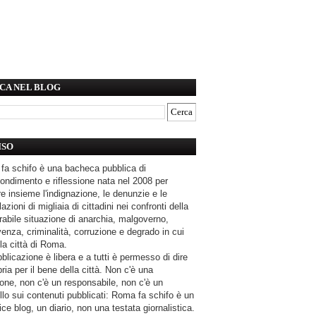
CA NEL BLOG
ISO
fa schifo è una bacheca pubblica di
ondimento e riflessione nata nel 2008 per
e insieme l'indignazione, le denunzie e le
azioni di migliaia di cittadini nei confronti della
rabile situazione di anarchia, malgoverno,
enza, criminalità, corruzione e degrado in cui
la città di Roma.
blicazione è libera e a tutti è permesso di dire
pria per il bene della città. Non c'è una
one, non c'è un responsabile, non c'è un
llo sui contenuti pubblicati: Roma fa schifo è un
ce blog, un diario, non una testata giornalistica.