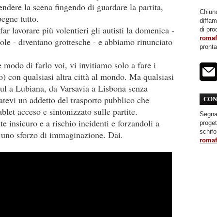
rendere la scena fingendo di guardare la partita,
Chiunq
pegne tutto.
diffa
r lavorare più volentieri gli autisti la domenica -
di pro
roma
ole - diventano grottesche - e abbiamo rinunciato
pront
odo di farlo voi, vi invitiamo solo a fare i
ato) con qualsiasi altra città al mondo. Ma qualsiasi
ul a Lubiana, da Varsavia a Lisbona senza
atevi un addetto del trasporto pubblico che
CON
tablet acceso e sintonizzato sulle partite.
Segnal
e insicuro e a rischio incidenti e forzandoli a
proget
schifo
te uno sforzo di immaginazione. Dai.
roma