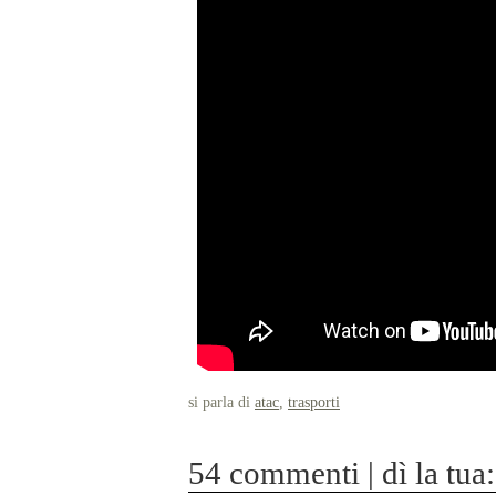
si parla di
atac
,
trasporti
54 commenti | dì la tua: