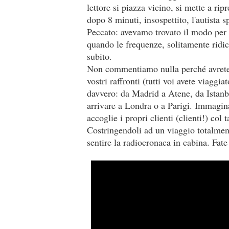
lettore si piazza vicino, si mette a rip
dopo 8 minuti, insospettito, l'autista s
Peccato: avevamo trovato il modo per fa
quando le frequenze, solitamente ridic
subito.
Non commentiamo nulla perché avrete m
vostri raffronti (tutti voi avete viaggi
davvero: da Madrid a Atene, da Istanb
arrivare a Londra o a Parigi. Immagin
accoglie i propri clienti (clienti!) col 
Costringendoli ad un viaggio totalment
sentire la radiocronaca in cabina. Fa