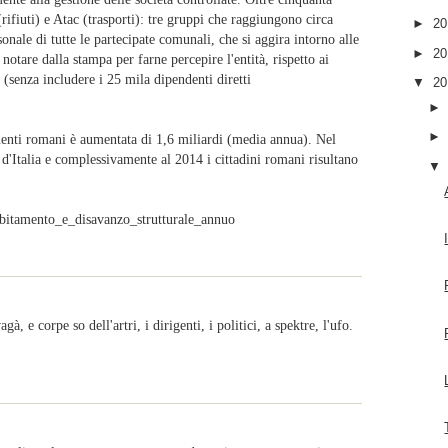
ifiuti) e Atac (trasporti): tre gruppi che raggiungono circa
►
2
nale di tutte le partecipate comunali, che si aggira intorno alle
►
2
 notare dalla stampa per farne percepire l'entità, rispetto ai
a (senza includere i 25 mila dipendenti diretti
▼
2
buenti romani è aumentata di 1,6 miliardi (media annua). Nel
d'Italia e complessivamente al 2014 i cittadini romani risultano
bitamento_e_disavanzo_strutturale_annuo
à, e corpe so dell'artri, i dirigenti, i politici, a spektre, l'ufo.