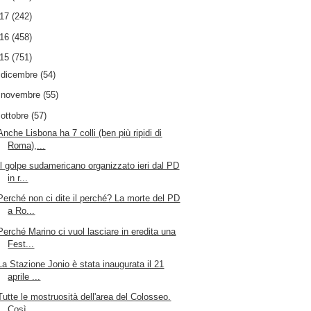
017
(242)
016
(458)
015
(751)
►
dicembre
(54)
►
novembre
(55)
▼
ottobre
(57)
Anche Lisbona ha 7 colli (ben più ripidi di
Roma),...
Il golpe sudamericano organizzato ieri dal PD
in r...
Perché non ci dite il perché? La morte del PD
a Ro...
Perché Marino ci vuol lasciare in eredita una
Fest...
La Stazione Jonio è stata inaugurata il 21
aprile ...
Tutte le mostruosità dell'area del Colosseo.
Così ...