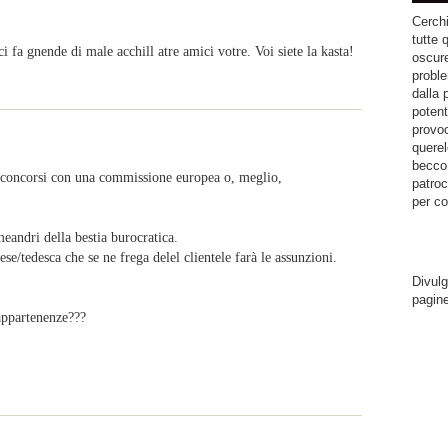
Cerchi
tutte 
fa gnende di male acchill atre amici votre. Voi siete la kasta!
oscure
proble
dalla 
potent
provoc
querel
becco.
i i concorsi con una commissione europea o, meglio,
patroc
per co
meandri della bestia burocratica.
/tedesca che se ne frega delel clientele farà le assunzioni.
Divulg
pagin
 appartenenze???