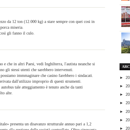
zzo da 12 ton (12.000 kg) a stare sempre con quei cosi in
porca miseria.
osì gli fanno il culo.
e che in altri Paesi, vedi Inghilterra, l'autista neanche si
ARC
o gli stessi utenti che sarebbero intervenuti.
é possiamo immmaginare che casino farebbero i sindacati.
►
2
rivata dall'utilizzo improprio di questi strumenti.
►
2
 autobus tale atteggiamento è tenuto anche da tanti
to alte.
►
2
►
2
►
2
►
2
le» presenta un disavanzo strutturale annuo pari a 1,2
►
2
nte alla gestione delle società controllate. Oltre cinquanta