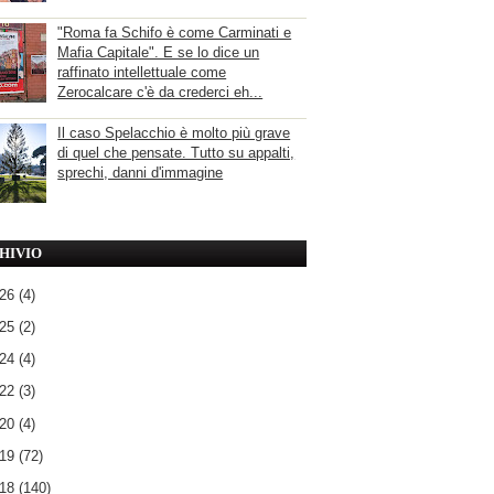
"Roma fa Schifo è come Carminati e
Mafia Capitale". E se lo dice un
raffinato intellettuale come
Zerocalcare c'è da crederci eh...
Il caso Spelacchio è molto più grave
di quel che pensate. Tutto su appalti,
sprechi, danni d'immagine
HIVIO
026
(4)
025
(2)
024
(4)
022
(3)
020
(4)
019
(72)
018
(140)