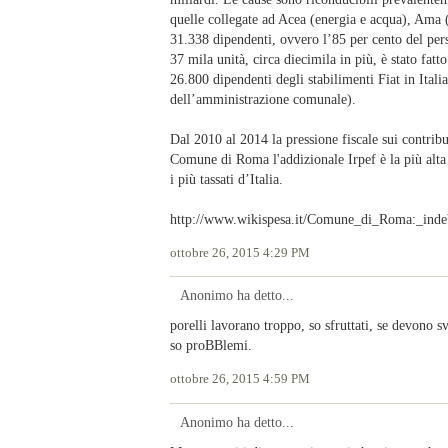
quelle collegate ad Acea (energia e acqua), Ama (r
31.338 dipendenti, ovvero l’85 per cento del perso
37 mila unità, circa diecimila in più, è stato fatto
26.800 dipendenti degli stabilimenti Fiat in Itali
dell’amministrazione comunale).
Dal 2010 al 2014 la pressione fiscale sui contri
Comune di Roma l'addizionale Irpef è la più alta 
i più tassati d’Italia.
http://www.wikispesa.it/Comune_di_Roma:_inde
ottobre 26, 2015 4:29 PM
Anonimo ha detto...
porelli lavorano troppo, so sfruttati, se devono svag
so proBBlemi.
ottobre 26, 2015 4:59 PM
Anonimo ha detto...