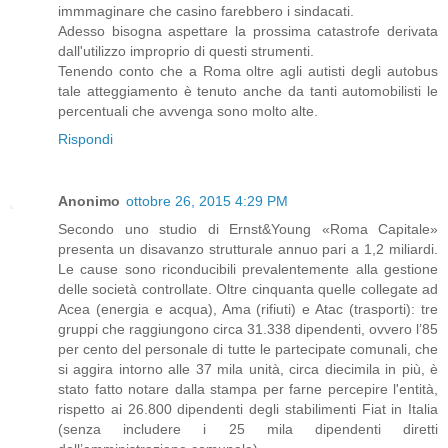
immmaginare che casino farebbero i sindacati.
Adesso bisogna aspettare la prossima catastrofe derivata
dall'utilizzo improprio di questi strumenti.
Tenendo conto che a Roma oltre agli autisti degli autobus
tale atteggiamento è tenuto anche da tanti automobilisti le
percentuali che avvenga sono molto alte.
Rispondi
Anonimo
ottobre 26, 2015 4:29 PM
Secondo uno studio di Ernst&Young «Roma Capitale»
presenta un disavanzo strutturale annuo pari a 1,2 miliardi.
Le cause sono riconducibili prevalentemente alla gestione
delle società controllate. Oltre cinquanta quelle collegate ad
Acea (energia e acqua), Ama (rifiuti) e Atac (trasporti): tre
gruppi che raggiungono circa 31.338 dipendenti, ovvero l’85
per cento del personale di tutte le partecipate comunali, che
si aggira intorno alle 37 mila unità, circa diecimila in più, è
stato fatto notare dalla stampa per farne percepire l'entità,
rispetto ai 26.800 dipendenti degli stabilimenti Fiat in Italia
(senza includere i 25 mila dipendenti diretti