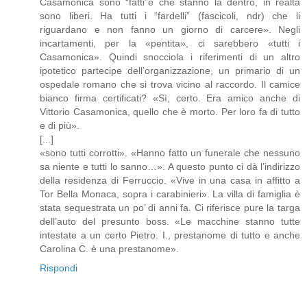
Casamonica sono “fatti”e che stanno là dentro, in realtà
sono liberi. Ha tutti i “fardelli” (fascicoli, ndr) che li
riguardano e non fanno un giorno di carcere». Negli
incartamenti, per la «pentita», ci sarebbero «tutti i
Casamonica». Quindi snocciola i riferimenti di un altro
ipotetico partecipe dell’organizzazione, un primario di un
ospedale romano che si trova vicino al raccordo. Il camice
bianco firma certificati? «Sì, certo. Era amico anche di
Vittorio Casamonica, quello che è morto. Per loro fa di tutto
e di più».
[...]
«sono tutti corrotti». «Hanno fatto un funerale che nessuno
sa niente e tutti lo sanno…». A questo punto ci dà l’indirizzo
della residenza di Ferruccio. «Vive in una casa in affitto a
Tor Bella Monaca, sopra i carabinieri». La villa di famiglia è
stata sequestrata un po’ di anni fa. Ci riferisce pure la targa
dell’auto del presunto boss. «Le macchine stanno tutte
intestate a un certo Pietro. I., prestanome di tutto e anche
Carolina C. è una prestanome».
Rispondi