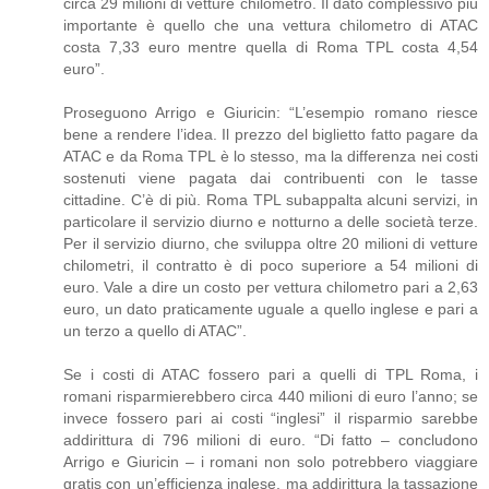
circa 29 milioni di vetture chilometro. Il dato complessivo più
importante è quello che una vettura chilometro di ATAC
costa 7,33 euro mentre quella di Roma TPL costa 4,54
euro”.
Proseguono Arrigo e Giuricin: “L’esempio romano riesce
bene a rendere l’idea. Il prezzo del biglietto fatto pagare da
ATAC e da Roma TPL è lo stesso, ma la differenza nei costi
sostenuti viene pagata dai contribuenti con le tasse
cittadine. C’è di più. Roma TPL subappalta alcuni servizi, in
particolare il servizio diurno e notturno a delle società terze.
Per il servizio diurno, che sviluppa oltre 20 milioni di vetture
chilometri, il contratto è di poco superiore a 54 milioni di
euro. Vale a dire un costo per vettura chilometro pari a 2,63
euro, un dato praticamente uguale a quello inglese e pari a
un terzo a quello di ATAC”.
Se i costi di ATAC fossero pari a quelli di TPL Roma, i
romani risparmierebbero circa 440 milioni di euro l’anno; se
invece fossero pari ai costi “inglesi” il risparmio sarebbe
addirittura di 796 milioni di euro. “Di fatto – concludono
Arrigo e Giuricin – i romani non solo potrebbero viaggiare
gratis con un’efficienza inglese, ma addirittura la tassazione