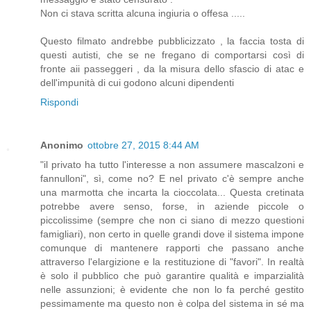
Non ci stava scritta alcuna ingiuria o offesa .....
Questo filmato andrebbe pubblicizzato , la faccia tosta di
questi autisti, che se ne fregano di comportarsi così di
fronte aii passeggeri , da la misura dello sfascio di atac e
dell'impunità di cui godono alcuni dipendenti
Rispondi
Anonimo
ottobre 27, 2015 8:44 AM
"il privato ha tutto l'interesse a non assumere mascalzoni e
fannulloni", sì, come no? E nel privato c'è sempre anche
una marmotta che incarta la cioccolata... Questa cretinata
potrebbe avere senso, forse, in aziende piccole o
piccolissime (sempre che non ci siano di mezzo questioni
famigliari), non certo in quelle grandi dove il sistema impone
comunque di mantenere rapporti che passano anche
attraverso l'elargizione e la restituzione di "favori". In realtà
è solo il pubblico che può garantire qualità e imparzialità
nelle assunzioni; è evidente che non lo fa perché gestito
pessimamente ma questo non è colpa del sistema in sé ma