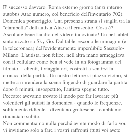
E' successo davvero. Roma esterno giorno (anzi interno
autobus Atac numero, col beneficio dell'inventario 702).
Domenica pomeriggio. Una presenza strana si staglia tra la
"ciambella" dell'autista Atac e il cruscotto. Cosa è?
Ascoltate bene l'audio del video: indovinato! Un bel tablet
sintonizzato su Sky Go. Dal tablet escono le immagini (e
la telecronaca) dell'evidentemente imperdibile Sassuolo-
Milano. L'autista, non felice, nell'altra mano armeggiava
con il cellulare come ben si vede in un fotogramma del
filmato. I clienti, i viaggiatori, costretti a sentirsi la
cronaca della partita. Un nostro lettore si piazza vicino, si
mette a riprendere la scena fingendo di guardare la partita,
dopo 8 minuti, insospettito, l'autista spegne tutto.
Peccato: avevamo trovato il modo per far lavorare più
volentieri gli autisti la domenica - quando le frequenze,
solitamente ridicole - diventano grottesche - e abbiamo
rinunciato subito.
Non commentiamo nulla perché avrete modo di farlo voi,
vi invitiamo solo a fare i vostri raffronti (tutti voi avete