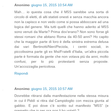
Anonimo
giugno 15, 2015 10:54 AM
Mah… io questa cosa che il M5S sarebbe una sorta di
circolo di eletti, di alti statisti onesti e senza macchia ancora
non la capisco e non vedo come si possa abboccare ad una
logica del genere. Ma tutti quelli che hanno aderito al M5S
sono venuti da Marte? Prima dov'erano? Non sono forse gli
stessi romani che abitano Roma da 40-50 anni? Ho capito
che la maggior parte di loro è della sinistra estrema delusa
dai vari Bertinotti/Nieri/Peciola, i centri sociali, in
piccolissima parte gli ex Msi/Fratelli d'Italia, un'altra piccola
parte è formata da gente che non votava più da anni, molto
confusi, per lo più protestanti senza proposte.
Un'accozzaglia pericolosa.
Rispondi
Anonimo
giugno 15, 2015 10:57 AM
Dovrebbe ritirarsi dalla manifestazione nella stessa misura
in cui il Piddì si ritira dal Campidoglio con mezza giunta al
gabbio. E poi dove c'è scritto sul manifesto "M5S" (e
premetto che io per ora non li ho votati) ?