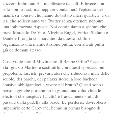
zozzoni imbrattatori a manifestare da soli. E invece non
solo non lo farà, ma neppure condannerà l'episodio dei
manifesti abusivi che hanno devastato interi quartieri: è da
ieri che sollecitiamo via Twitter senza ottenere neppure
una imbarazzata risposta. Noi continuiamo a sperare che i
bravi Marcello De Vito, Virginia Raggi, Enrico Stefàno e
Daniele Frongia si smarchino da questo schifo e
organizzino una manifestazione pulita, con alleati puliti
già da domani stesso.
Cosa vuole fare il Movimento di Beppe Grillo? Cacciar
via Ignazio Marino e sostituirlo con questi sporcaccioni,
prepotenti, fascisti, prevaricatori che riducono i muri delle
scuole, dei parchi, dei palazzi storici a loro bacheca
abusiva obbligandoci a vivere nel brutto? Questi sono i
personaggi che porteranno in giunta una volta vinte le
elezioni che auspica? La città è francamente stufa di
passare dalla padella alla brace. Le periferie, dovrebbero
impararlo certe Carovane, hanno in primis bisogno di