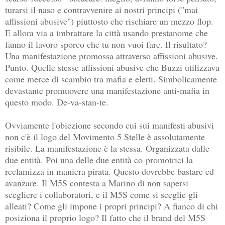
turarsi il naso e contravvenire ai nostri principi ("mai
affissioni abusive") piuttosto che rischiare un mezzo flop.
E allora via a imbrattare la città usando prestanome che
fanno il lavoro sporco che tu non vuoi fare. Il risultato?
Una manifestazione promossa attraverso affissioni abusive.
Punto. Quelle stesse affissioni abusive che Buzzi utilizzava
come merce di scambio tra mafia e eletti. Simbolicamente
devastante promuovere una manifestazione anti-mafia in
questo modo. De-va-stan-te.
Ovviamente l'obiezione secondo cui sui manifesti abusivi
non c'è il logo del Movimento 5 Stelle è assolutamente
risibile. La manifestazione è la stessa. Organizzata dalle
due entità. Poi una delle due entità co-promotrici la
reclamizza in maniera pirata. Questo dovrebbe bastare ed
avanzare. Il M5S contesta a Marino di non sapersi
scegliere i collaboratori, e il M5S come si sceglie gli
alleati? Come gli impone i propri principi? A fianco di chi
posiziona il proprio logo? Il fatto che il brand del M5S