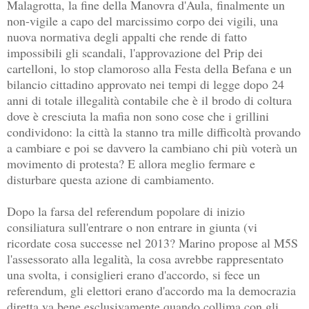
Malagrotta, la fine della Manovra d'Aula, finalmente un
non-vigile a capo del marcissimo corpo dei vigili, una
nuova normativa degli appalti che rende di fatto
impossibili gli scandali, l'approvazione del Prip dei
cartelloni, lo stop clamoroso alla Festa della Befana e un
bilancio cittadino approvato nei tempi di legge dopo 24
anni di totale illegalità contabile che è il brodo di coltura
dove è cresciuta la mafia non sono cose che i grillini
condividono: la città la stanno tra mille difficoltà provando
a cambiare e poi se davvero la cambiano chi più voterà un
movimento di protesta? E allora meglio fermare e
disturbare questa azione di cambiamento.
Dopo la farsa del referendum popolare di inizio
consiliatura sull'entrare o non entrare in giunta (vi
ricordate cosa successe nel 2013? Marino propose al M5S
l'assessorato alla legalità, la cosa avrebbe rappresentato
una svolta, i consiglieri erano d'accordo, si fece un
referendum, gli elettori erano d'accordo ma la democrazia
diretta va bene esclusivamente quando collima con gli