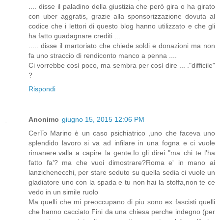
.... disse il paladino della giustizia che però gira o ha girato
con uber aggratis, grazie alla sponsorizzazione dovuta al
codice che i lettori di questo blog hanno utilizzato e che gli
ha fatto guadagnare crediti ...
..... disse il martoriato che chiede soldi e donazioni ma non
fa uno straccio di rendiconto manco a penna ....
Ci vorrebbe così poco, ma sembra per così dire ... ."difficile"
?
Rispondi
Anonimo
giugno 15, 2015 12:06 PM
CerTo Marino è un caso psichiatrico ,uno che faceva uno
splendido lavoro si va ad infilare in una fogna e ci vuole
rimanere:valla a capire la gente.Io gli direi "ma chi te l'ha
fatto fa'? ma che vuoi dimostrare?Roma e' in mano ai
lanzichenecchi, per stare seduto su quella sedia ci vuole un
gladiatore uno con la spada e tu non hai la stoffa,non te ce
vedo in un simile ruolo
Ma quelli che mi preoccupano di piu sono ex fascisti quelli
che hanno cacciato Fini da una chiesa perche indegno (per