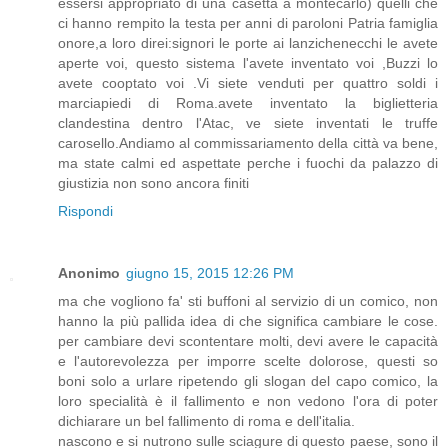
essersi appropriato di una casetta a montecarlo) quelli che
ci hanno rempito la testa per anni di paroloni Patria famiglia
onore,a loro direi:signori le porte ai lanzichenecchi le avete
aperte voi, questo sistema l'avete inventato voi ,Buzzi lo
avete cooptato voi .Vi siete venduti per quattro soldi i
marciapiedi di Roma.avete inventato la biglietteria
clandestina dentro l'Atac, ve siete inventati le truffe
carosello.Andiamo al commissariamento della città va bene,
ma state calmi ed aspettate perche i fuochi da palazzo di
giustizia non sono ancora finiti
Rispondi
Anonimo
giugno 15, 2015 12:26 PM
ma che vogliono fa' sti buffoni al servizio di un comico, non
hanno la più pallida idea di che significa cambiare le cose.
per cambiare devi scontentare molti, devi avere le capacità
e l'autorevolezza per imporre scelte dolorose, questi so
boni solo a urlare ripetendo gli slogan del capo comico, la
loro specialità è il fallimento e non vedono l'ora di poter
dichiarare un bel fallimento di roma e dell'italia.
nascono e si nutrono sulle sciagure di questo paese, sono il