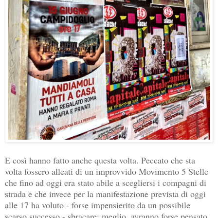
E così hanno fatto anche questa volta. Peccato che sta
volta fossero alleati di un improvvido Movimento 5 Stelle
che fino ad oggi era stato abile a scegliersi i compagni di
strada e che invece per la manifestazione prevista di oggi
alle 17 ha voluto - forse impensierito da un possibile
scarso successo - sbracare: meglio, avranno forse pensato,