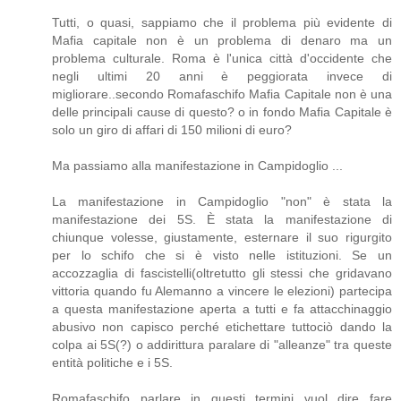
Tutti, o quasi, sappiamo che il problema più evidente di
Mafia capitale non è un problema di denaro ma un
problema culturale. Roma è l'unica città d'occidente che
negli ultimi 20 anni è peggiorata invece di
migliorare..secondo Romafaschifo Mafia Capitale non è una
delle principali cause di questo? o in fondo Mafia Capitale è
solo un giro di affari di 150 milioni di euro?
Ma passiamo alla manifestazione in Campidoglio ...
La manifestazione in Campidoglio "non" è stata la
manifestazione dei 5S. È stata la manifestazione di
chiunque volesse, giustamente, esternare il suo rigurgito
per lo schifo che si è visto nelle istituzioni. Se un
accozzaglia di fascistelli(oltretutto gli stessi che gridavano
vittoria quando fu Alemanno a vincere le elezioni) partecipa
a questa manifestazione aperta a tutti e fa attacchinaggio
abusivo non capisco perché etichettare tuttociò dando la
colpa ai 5S(?) o addirittura paralare di "alleanze" tra queste
entità politiche e i 5S.
Romafaschifo parlare in questi termini vuol dire fare