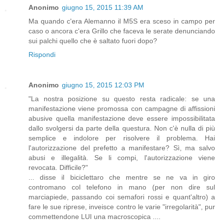
Anonimo
giugno 15, 2015 11:39 AM
Ma quando c'era Alemanno il M5S era sceso in campo per
caso o ancora c'era Grillo che faceva le serate denunciando
sui palchi quello che è saltato fuori dopo?
Rispondi
Anonimo
giugno 15, 2015 12:03 PM
"La nostra posizione su questo resta radicale: se una
manifestazione viene promossa con campagne di affissioni
abusive quella manifestazione deve essere impossibilitata
dallo svolgersi da parte della questura. Non c'è nulla di più
semplice e indolore per risolvere il problema. Hai
l'autorizzazione del prefetto a manifestare? Sì, ma salvo
abusi e illegalità. Se li compi, l'autorizzazione viene
revocata. Difficile?"
... disse il biciclettaro che mentre se ne va in giro
contromano col telefono in mano (per non dire sul
marciapiede, passando coi semafori rossi e quant'altro) a
fare le sue riprese, inveisce contro le varie "irregolarità", pur
commettendone LUI una macroscopica ....