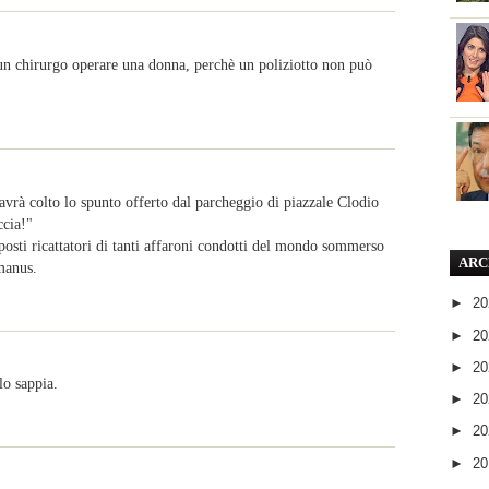
n chirurgo operare una donna, perchè un poliziotto non può
, avrà colto lo spunto offerto dal parcheggio di piazzale Clodio
ccia!"
posti ricattatori di tanti affaroni condotti del mondo sommerso
ARC
 manus.
►
2
►
2
►
2
lo sappia.
►
2
►
2
►
2