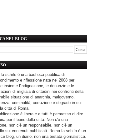
CA NEL BLOG
ISO
fa schifo è una bacheca pubblica di
ondimento e riflessione nata nel 2008 per
e insieme l'indignazione, le denunzie e le
azioni di migliaia di cittadini nei confronti della
rabile situazione di anarchia, malgoverno,
enza, criminalità, corruzione e degrado in cui
la città di Roma.
blicazione è libera e a tutti è permesso di dire
pria per il bene della città. Non c'è una
one, non c'è un responsabile, non c'è un
llo sui contenuti pubblicati: Roma fa schifo è un
ce blog, un diario, non una testata giornalistica.