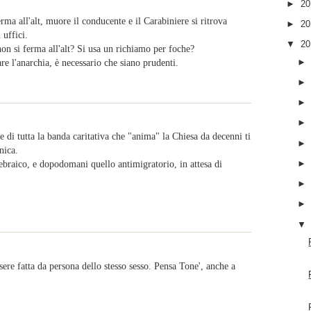
►
2
ma all'alt, muore il conducente e il Carabiniere si ritrova
►
2
 uffici.
▼
2
on si ferma all'alt? Si usa un richiamo per foche?
re l'anarchia, è necessario che siano prudenti.
 di tutta la banda caritativa che "anima" la Chiesa da decenni ti
nica.
i ebraico, e dopodomani quello antimigratorio, in attesa di
ere fatta da persona dello stesso sesso. Pensa Tone', anche a