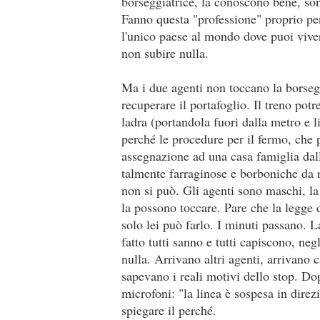
borseggiatrice, la conoscono bene, son
Fanno questa "professione" proprio per
l'unico paese al mondo dove puoi vivere 
non subire nulla.
Ma i due agenti non toccano la borseg
recuperare il portafoglio. Il treno potr
ladra (portandola fuori dalla metro e 
perché le procedure per il fermo, che p
assegnazione ad una casa famiglia dal
talmente farraginose e borboniche da r
non si può. Gli agenti sono maschi, 
la possono toccare. Pare che la legge 
solo lei può farlo. I minuti passano. 
fatto tutti sanno e tutti capiscono, ne
nulla. Arrivano altri agenti, arrivano 
sapevano i reali motivi dello stop. Do
microfoni: "la linea è sospesa in direz
spiegare il perché.