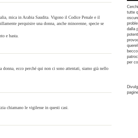
Cerchi
tutte 
alia, mica in Arabia Saudita. Vigono il Codice Penale e il
oscure
proble
uillamente perquisire una donna, anche minorenne, specie se
dalla 
potent
to e basta.
provoc
querel
becco.
patroc
per co
a donna, ecco perché qui non ci sono attentati, siamo già nello
Divulg
pagin
izia chiamano le vigilesse in questi casi.