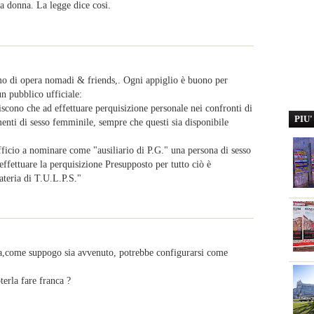
 donna. La legge dice cosi.
mo di opera nomadi & friends,. Ogni appiglio è buono per
un pubblico ufficiale:
riscono che ad effettuare perquisizione personale nei confronti di
PIU
enti di sesso femminile, sempre che questi sia disponibile
fficio a nominare come "ausiliario di P.G." una persona di sesso
ffettuare la perquisizione Presupposto per tutto ciò è
ateria di T.U.L.P.S."
rla,come suppogo sia avvenuto, potrebbe configurarsi come
terla fare franca ?