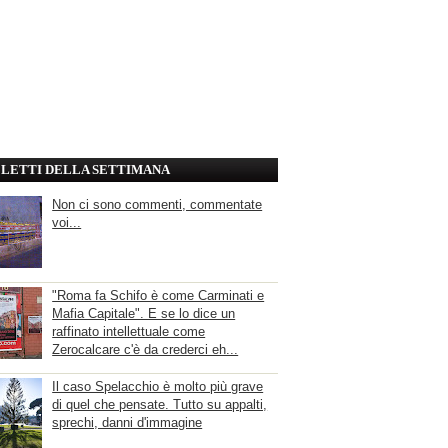
' LETTI DELLA SETTIMANA
Non ci sono commenti, commentate
voi...
"Roma fa Schifo è come Carminati e
Mafia Capitale". E se lo dice un
raffinato intellettuale come
Zerocalcare c'è da crederci eh...
Il caso Spelacchio è molto più grave
di quel che pensate. Tutto su appalti,
sprechi, danni d'immagine