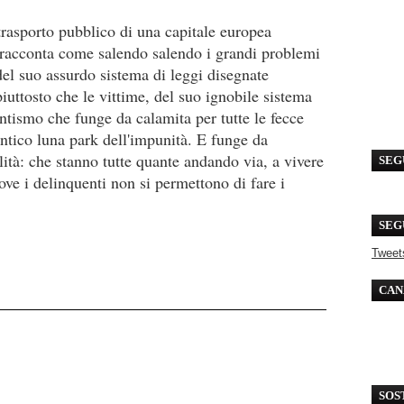
 trasporto pubblico di una capitale europea
i racconta come salendo salendo i grandi problemi
del suo assurdo sistema di leggi disegnate
piuttosto che le vittime, del suo ignobile sistema
ntismo che funge da calamita per tutte le fecce
ntico luna park dell'impunità. E funge da
lità: che stanno tutte quante andando via, a vivere
SEG
dove i delinquenti non si permettono di fare i
SEG
Tweet
CAN
SOS