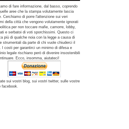
amo di fare informazione, dal basso, coprendo
quelle aree che la stampa volutamente lascia
. Cerchiamo di porre l'attenzione sui veri
mi della città che vengono volutamente ignorati
politica per non toccare mafie, camorre, lobby,
ati e serbatoi di voti sporchissimi. Questo ci
a più di qualche noia con la legge a causa di
e strumentali da parte di chi vuole chiuderci il
 I costi per garantirci un minimo di difesa e
inio legale rischiano però di divenire insostenibili
ntinuare. Ecco, insomma, aiutateci!
ate sui vostri blog, sui vostri twitter, sulle vostre
e facebook.