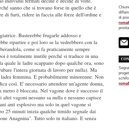
o individui fermati decine e decine di volte.
ché sanno che si trovano forse in quello che è
Chiunq
diffa
di furti, ridere in faccia alle forze dell'ordine e
di pro
roma
pront
giatrice. Basterebbe frugarle addosso e
ebbe ripartire e poi loro se la vedrebbero con la
liberandola, come si fa praticamente sempre
oi è totalmente inutile perché si traduce in una
CON
la quale le ladre scappano dopo qualche ora, sono
Segnal
ubare l'intera giornata di lavoro per nulla). Ma
proget
la ladra femmina. E probabilmente minorenne. Non
schifo
dica così. E' necessario attendere un'agente donna,
roma
La metro è bloccata. Nel vagone dove è successo il
gli altri vagoni nessuno sa nulla e nessuno capisce
cani anti esplosivo ma solo in quel vagone si
po 25 minuti inizia qualche timido segnale dai
ione Anagnina". Tutto solo in italiano. E senza