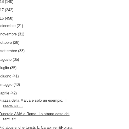
018
(140)
017
(242)
016
(458)
►
dicembre
(21)
►
novembre
(31)
►
ottobre
(29)
►
settembre
(33)
►
agosto
(35)
►
luglio
(35)
►
giugno
(41)
►
maggio
(40)
▼
aprile
(42)
Piazza della Malva è solo un esempio. Il
nuovo sin...
Funerale AMA a Roma. Lo strano caso dei
tanti siti...
Più abusivi che turisti. E Carabinieri&Polizia