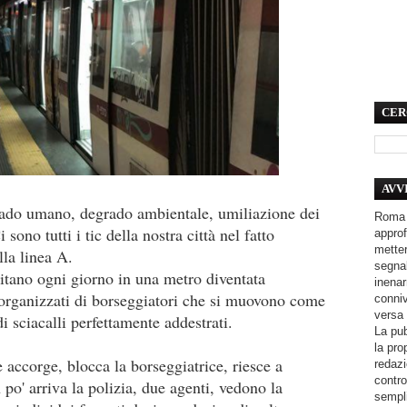
CER
AVV
rado umano, degrado ambientale, umiliazione dei
Roma 
ono tutti i tic della nostra città nel fatto
approf
metter
ella linea A.
segnal
tano ogni giorno in una metro diventata
inenar
organizzati di borseggiatori che si muovono come
conniv
versa 
di sciacalli perfettamente addestrati.
La pub
la pro
e accorge, blocca la borseggiatrice, riesce a
redazi
contro
 po' arriva la polizia, due agenti, vedono la
sempli