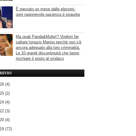
È passato un mese dalle elezioni:
ogni ragionevole pazienza è esaurita
Ma quali Panda&Multe!? Voglion far
saltare Ignazio Marino perché non s'è
ancora adeguato alla loro criminalità.
Le 10 grandi discontinuità che fanno
rischiare il posto al sindaco
HIVIO
026
(4)
025
(2)
024
(4)
022
(3)
020
(4)
019
(72)