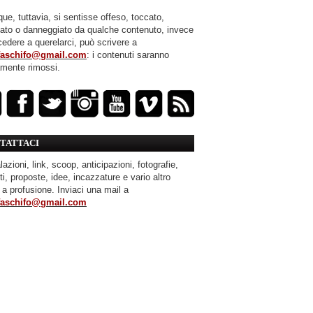
ue, tuttavia, si sentisse offeso, toccato,
mato o danneggiato da qualche contenuto, invece
cedere a querelarci, può scrivere a
faschifo@gmail.com
: i contenuti saranno
amente rimossi.
TATTACI
azioni, link, scoop, anticipazioni, fotografie,
ti, proposte, idee, incazzature e vario altro
 a profusione. Inviaci una mail a
faschifo@gmail.com