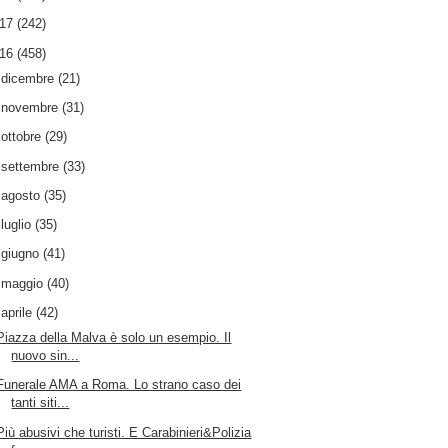
017
(242)
016
(458)
►
dicembre
(21)
►
novembre
(31)
►
ottobre
(29)
►
settembre
(33)
►
agosto
(35)
►
luglio
(35)
►
giugno
(41)
►
maggio
(40)
▼
aprile
(42)
Piazza della Malva è solo un esempio. Il
nuovo sin...
Funerale AMA a Roma. Lo strano caso dei
tanti siti...
Più abusivi che turisti. E Carabinieri&Polizia