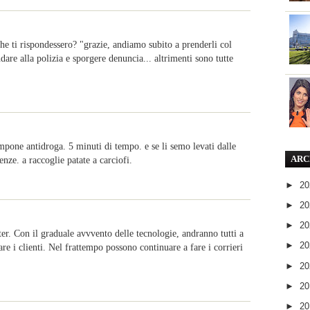
 che ti rispondessero? "grazie, andiamo subito a prenderli col
dare alla polizia e sporgere denuncia... altrimenti sono tutte
tampone antidroga. 5 minuti di tempo. e se li semo levati dalle
cenze. a raccoglie patate a carciofi.
ARC
►
2
►
2
►
2
ter. Con il graduale avvvento delle tecnologie, andranno tutti a
►
2
re i clienti. Nel frattempo possono continuare a fare i corrieri
►
2
►
2
►
2