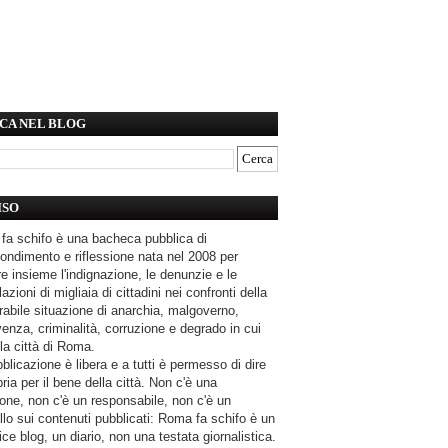
CA NEL BLOG
ISO
fa schifo è una bacheca pubblica di
ondimento e riflessione nata nel 2008 per
e insieme l'indignazione, le denunzie e le
azioni di migliaia di cittadini nei confronti della
rabile situazione di anarchia, malgoverno,
enza, criminalità, corruzione e degrado in cui
la città di Roma.
blicazione è libera e a tutti è permesso di dire
pria per il bene della città. Non c'è una
one, non c'è un responsabile, non c'è un
llo sui contenuti pubblicati: Roma fa schifo è un
ce blog, un diario, non una testata giornalistica.