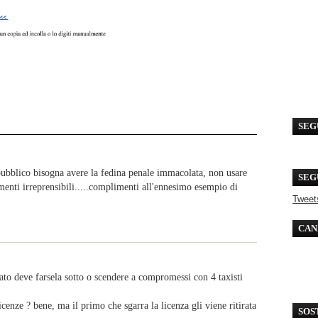
SEG
 pubblico bisogna avere la fedina penale immacolata, non usare
SEG
menti irreprensibili.....complimenti all'ennesimo esempio di
Tweet
CAN
tato deve farsela sotto o scendere a compromessi con 4 taxisti
icenze ? bene, ma il primo che sgarra la licenza gli viene ritirata
SOS