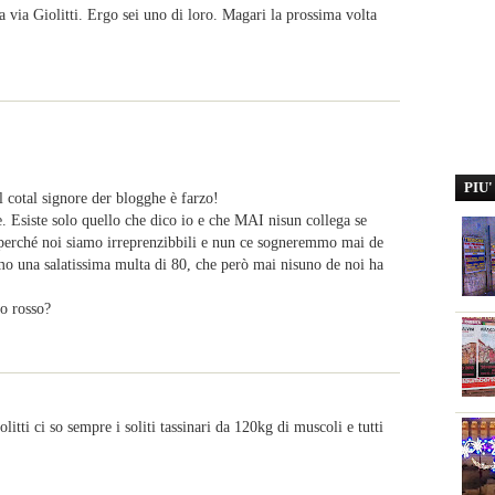
 a via Giolitti. Ergo sei uno di loro. Magari la prossima volta
PIU
l cotal signore der blogghe è farzo!
e. Esiste solo quello che dico io e che MAI nisun collega se
 perché noi siamo irreprenzibbili e nun ce sogneremmo mai de
amo una salatissima multa di 80, che però mai nisuno de noi ha
o rosso?
iolitti ci so sempre i soliti tassinari da 120kg di muscoli e tutti