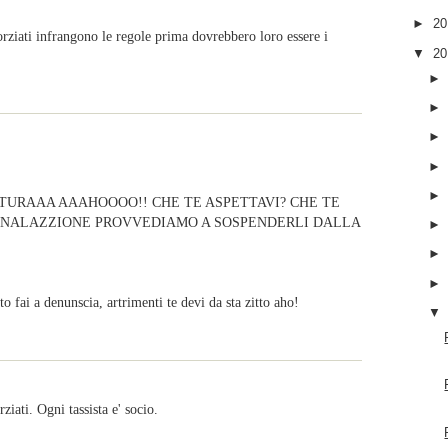
►
2
orziati infrangono le regole prima dovrebbero loro essere i
▼
2
ATURAAA AAAHOOOO!! CHE TE ASPETTAVI? CHE TE
EGNALAZZIONE PROVVEDIAMO A SOSPENDERLI DALLA
to fai a denunscia, artrimenti te devi da sta zitto aho!
ziati. Ogni tassista e' socio.