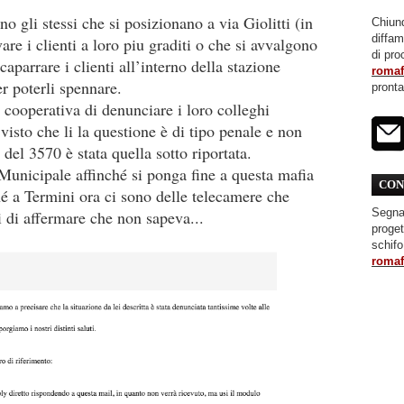
o gli stessi che si posizionano a via Giolitti (in
Chiunq
diffa
re i clienti a loro piu graditi o che si avvalgono
di pro
caparrare i clienti all’interno della stazione
roma
r poterli spennare.
pront
cooperativa di denunciare i loro colleghi
 visto che li la questione è di tipo penale e non
 del 3570 è stata quella sotto riportata.
 Municipale affinché si ponga fine a questa mafia
CON
ché a Termini ora ci sono delle telecamere che
Segnal
bi di affermare che non sapeva...
proget
schifo
roma