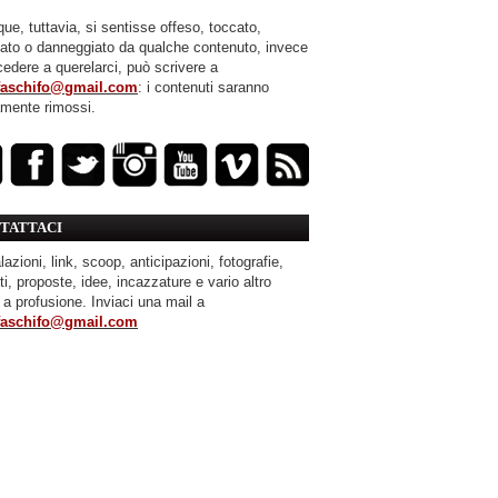
ue, tuttavia, si sentisse offeso, toccato,
mato o danneggiato da qualche contenuto, invece
cedere a querelarci, può scrivere a
faschifo@gmail.com
: i contenuti saranno
amente rimossi.
TATTACI
azioni, link, scoop, anticipazioni, fotografie,
ti, proposte, idee, incazzature e vario altro
 a profusione. Inviaci una mail a
faschifo@gmail.com