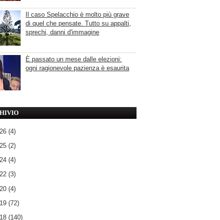
Il caso Spelacchio è molto più grave
di quel che pensate. Tutto su appalti,
sprechi, danni d'immagine
È passato un mese dalle elezioni:
ogni ragionevole pazienza è esaurita
HIVIO
026
(4)
025
(2)
024
(4)
022
(3)
020
(4)
019
(72)
018
(140)