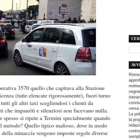
CER
AVV
Roma 
approf
metter
erativa 3570 quello che capitava alla Stazione
segnal
icenza (tutte elencate rigorosamente), fuori turno
inenar
utti gli altri taxi scegliendosi i clienti da
conniv
versa 
sti che impauriti e silenziosi non facevano nulla.
La pub
he spesso si ripete a Termini specialmente quando
la pro
 Il metodo? Quello tipico mafioso, dove in modo
redazi
contro
o della minaccia vengono imposte regole diverse
sempli