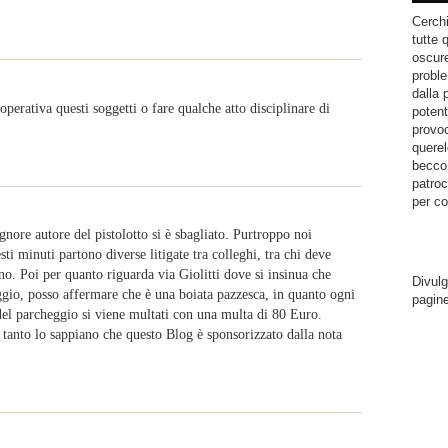
Cerchi
tutte 
oscure
proble
dalla 
operativa questi soggetti o fare qualche atto disciplinare di
potent
provoc
querel
becco.
patroc
per co
gnore autore del pistolotto si è sbagliato. Purtroppo noi
ti minuti partono diverse litigate tra colleghi, tra chi deve
no. Poi per quanto riguarda via Giolitti dove si insinua che
Divulg
eggio, posso affermare che è una boiata pazzesca, in quanto ogni
pagin
 del parcheggio si viene multati con una multa di 80 Euro.
 tanto lo sappiano che questo Blog è sponsorizzato dalla nota