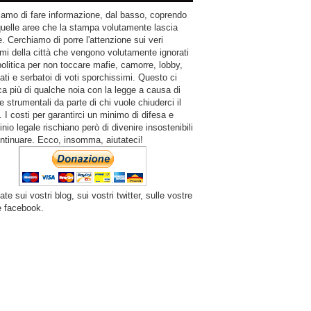
amo di fare informazione, dal basso, coprendo
quelle aree che la stampa volutamente lascia
. Cerchiamo di porre l'attenzione sui veri
mi della città che vengono volutamente ignorati
politica per non toccare mafie, camorre, lobby,
ati e serbatoi di voti sporchissimi. Questo ci
a più di qualche noia con la legge a causa di
e strumentali da parte di chi vuole chiuderci il
 I costi per garantirci un minimo di difesa e
inio legale rischiano però di divenire insostenibili
ntinuare. Ecco, insomma, aiutateci!
ate sui vostri blog, sui vostri twitter, sulle vostre
e facebook.