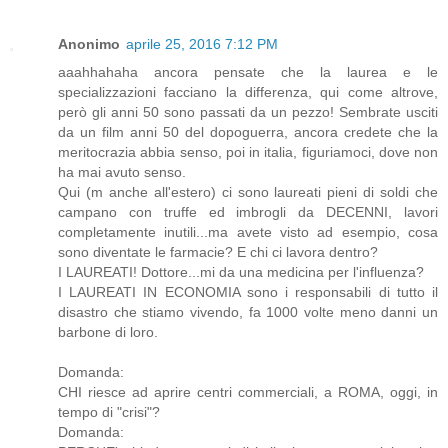
Anonimo
aprile 25, 2016 7:12 PM
aaahhahaha ancora pensate che la laurea e le
specializzazioni facciano la differenza, qui come altrove,
però gli anni 50 sono passati da un pezzo! Sembrate usciti
da un film anni 50 del dopoguerra, ancora credete che la
meritocrazia abbia senso, poi in italia, figuriamoci, dove non
ha mai avuto senso.
Qui (m anche all'estero) ci sono laureati pieni di soldi che
campano con truffe ed imbrogli da DECENNI, lavori
completamente inutili...ma avete visto ad esempio, cosa
sono diventate le farmacie? E chi ci lavora dentro?
I LAUREATI! Dottore...mi da una medicina per l'influenza?
I LAUREATI IN ECONOMIA sono i responsabili di tutto il
disastro che stiamo vivendo, fa 1000 volte meno danni un
barbone di loro.
Domanda:
CHI riesce ad aprire centri commerciali, a ROMA, oggi, in
tempo di "crisi"?
Domanda: