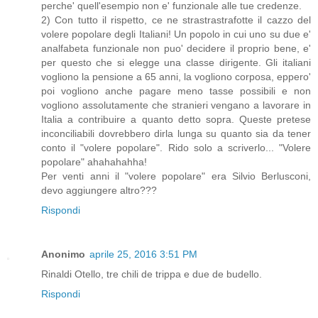
perche' quell'esempio non e' funzionale alle tue credenze.
2) Con tutto il rispetto, ce ne strastrastrafotte il cazzo del
volere popolare degli Italiani! Un popolo in cui uno su due e'
analfabeta funzionale non puo' decidere il proprio bene, e'
per questo che si elegge una classe dirigente. Gli italiani
vogliono la pensione a 65 anni, la vogliono corposa, eppero'
poi vogliono anche pagare meno tasse possibili e non
vogliono assolutamente che stranieri vengano a lavorare in
Italia a contribuire a quanto detto sopra. Queste pretese
inconciliabili dovrebbero dirla lunga su quanto sia da tener
conto il "volere popolare". Rido solo a scriverlo... "Volere
popolare" ahahahahha!
Per venti anni il "volere popolare" era Silvio Berlusconi,
devo aggiungere altro???
Rispondi
Anonimo
aprile 25, 2016 3:51 PM
Rinaldi Otello, tre chili de trippa e due de budello.
Rispondi