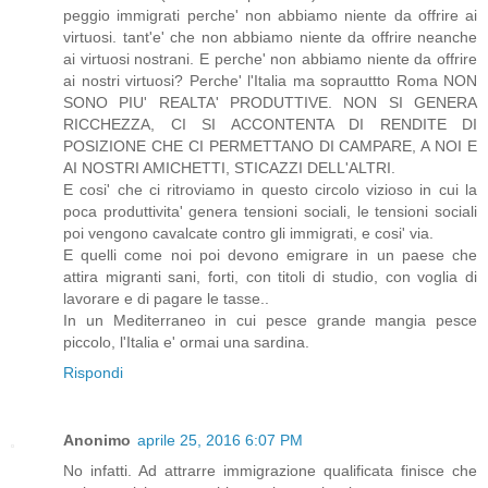
peggio immigrati perche' non abbiamo niente da offrire ai
virtuosi. tant'e' che non abbiamo niente da offrire neanche
ai virtuosi nostrani. E perche' non abbiamo niente da offrire
ai nostri virtuosi? Perche' l'Italia ma soprauttto Roma NON
SONO PIU' REALTA' PRODUTTIVE. NON SI GENERA
RICCHEZZA, CI SI ACCONTENTA DI RENDITE DI
POSIZIONE CHE CI PERMETTANO DI CAMPARE, A NOI E
AI NOSTRI AMICHETTI, STICAZZI DELL'ALTRI.
E cosi' che ci ritroviamo in questo circolo vizioso in cui la
poca produttivita' genera tensioni sociali, le tensioni sociali
poi vengono cavalcate contro gli immigrati, e cosi' via.
E quelli come noi poi devono emigrare in un paese che
attira migranti sani, forti, con titoli di studio, con voglia di
lavorare e di pagare le tasse..
In un Mediterraneo in cui pesce grande mangia pesce
piccolo, l'Italia e' ormai una sardina.
Rispondi
Anonimo
aprile 25, 2016 6:07 PM
No infatti. Ad attrarre immigrazione qualificata finisce che