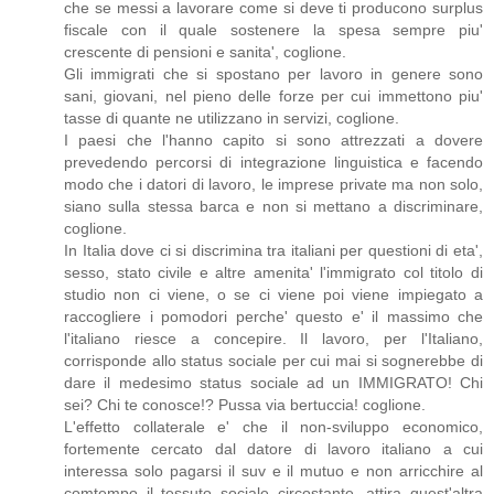
che se messi a lavorare come si deve ti producono surplus
fiscale con il quale sostenere la spesa sempre piu'
crescente di pensioni e sanita', coglione.
Gli immigrati che si spostano per lavoro in genere sono
sani, giovani, nel pieno delle forze per cui immettono piu'
tasse di quante ne utilizzano in servizi, coglione.
I paesi che l'hanno capito si sono attrezzati a dovere
prevedendo percorsi di integrazione linguistica e facendo
modo che i datori di lavoro, le imprese private ma non solo,
siano sulla stessa barca e non si mettano a discriminare,
coglione.
In Italia dove ci si discrimina tra italiani per questioni di eta',
sesso, stato civile e altre amenita' l'immigrato col titolo di
studio non ci viene, o se ci viene poi viene impiegato a
raccogliere i pomodori perche' questo e' il massimo che
l'italiano riesce a concepire. Il lavoro, per l'Italiano,
corrisponde allo status sociale per cui mai si sognerebbe di
dare il medesimo status sociale ad un IMMIGRATO! Chi
sei? Chi te conosce!? Pussa via bertuccia! coglione.
L'effetto collaterale e' che il non-sviluppo economico,
fortemente cercato dal datore di lavoro italiano a cui
interessa solo pagarsi il suv e il mutuo e non arricchire al
comtempo il tessuto sociale circostante, attira quest'altra