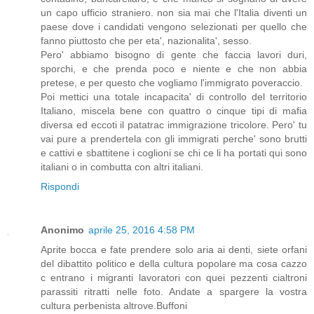
un capo ufficio straniero. non sia mai che l'Italia diventi un
paese dove i candidati vengono selezionati per quello che
fanno piuttosto che per eta', nazionalita', sesso.
Pero' abbiamo bisogno di gente che faccia lavori duri,
sporchi, e che prenda poco e niente e che non abbia
pretese, e per questo che vogliamo l'immigrato poveraccio.
Poi mettici una totale incapacita' di controllo del territorio
Italiano, miscela bene con quattro o cinque tipi di mafia
diversa ed eccoti il patatrac immigrazione tricolore. Pero' tu
vai pure a prendertela con gli immigrati perche' sono brutti
e cattivi e sbattitene i coglioni se chi ce li ha portati qui sono
italiani o in combutta con altri italiani.
Rispondi
Anonimo
aprile 25, 2016 4:58 PM
Aprite bocca e fate prendere solo aria ai denti, siete orfani
del dibattito politico e della cultura popolare ma cosa cazzo
c entrano i migranti lavoratori con quei pezzenti cialtroni
parassiti ritratti nelle foto. Andate a spargere la vostra
cultura perbenista altrove.Buffoni