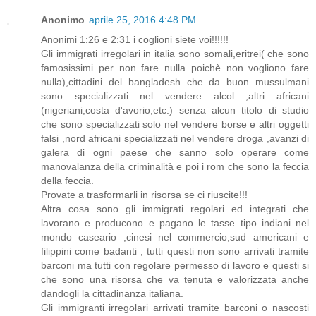
Anonimo
aprile 25, 2016 4:48 PM
Anonimi 1:26 e 2:31 i coglioni siete voi!!!!!!
Gli immigrati irregolari in italia sono somali,eritrei( che sono
famosissimi per non fare nulla poichè non vogliono fare
nulla),cittadini del bangladesh che da buon mussulmani
sono specializzati nel vendere alcol ,altri africani
(nigeriani,costa d'avorio,etc.) senza alcun titolo di studio
che sono specializzati solo nel vendere borse e altri oggetti
falsi ,nord africani specializzati nel vendere droga ,avanzi di
galera di ogni paese che sanno solo operare come
manovalanza della criminalità e poi i rom che sono la feccia
della feccia.
Provate a trasformarli in risorsa se ci riuscite!!!
Altra cosa sono gli immigrati regolari ed integrati che
lavorano e producono e pagano le tasse tipo indiani nel
mondo caseario ,cinesi nel commercio,sud americani e
filippini come badanti ; tutti questi non sono arrivati tramite
barconi ma tutti con regolare permesso di lavoro e questi si
che sono una risorsa che va tenuta e valorizzata anche
dandogli la cittadinanza italiana.
Gli immigranti irregolari arrivati tramite barconi o nascosti