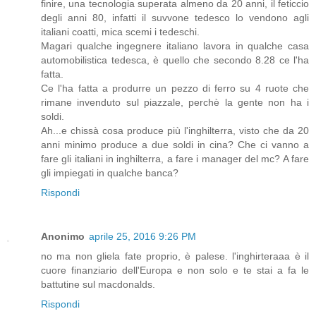
finire, una tecnologia superata almeno da 20 anni, il feticcio
degli anni 80, infatti il suvvone tedesco lo vendono agli
italiani coatti, mica scemi i tedeschi.
Magari qualche ingegnere italiano lavora in qualche casa
automobilistica tedesca, è quello che secondo 8.28 ce l'ha
fatta.
Ce l'ha fatta a produrre un pezzo di ferro su 4 ruote che
rimane invenduto sul piazzale, perchè la gente non ha i
soldi.
Ah...e chissà cosa produce più l'inghilterra, visto che da 20
anni minimo produce a due soldi in cina? Che ci vanno a
fare gli italiani in inghilterra, a fare i manager del mc? A fare
gli impiegati in qualche banca?
Rispondi
Anonimo
aprile 25, 2016 9:26 PM
no ma non gliela fate proprio, è palese. l'inghirteraaa è il
cuore finanziario dell'Europa e non solo e te stai a fa le
battutine sul macdonalds.
Rispondi