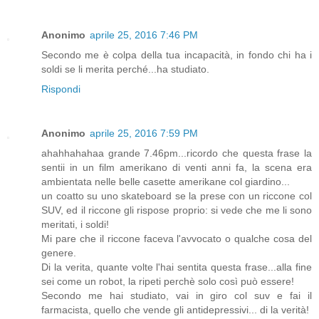
Anonimo
aprile 25, 2016 7:46 PM
Secondo me è colpa della tua incapacità, in fondo chi ha i
soldi se li merita perché...ha studiato.
Rispondi
Anonimo
aprile 25, 2016 7:59 PM
ahahhahahaa grande 7.46pm...ricordo che questa frase la
sentii in un film amerikano di venti anni fa, la scena era
ambientata nelle belle casette amerikane col giardino...
un coatto su uno skateboard se la prese con un riccone col
SUV, ed il riccone gli rispose proprio: si vede che me li sono
meritati, i soldi!
Mi pare che il riccone faceva l'avvocato o qualche cosa del
genere.
Di la verita, quante volte l'hai sentita questa frase...alla fine
sei come un robot, la ripeti perchè solo così può essere!
Secondo me hai studiato, vai in giro col suv e fai il
farmacista, quello che vende gli antidepressivi... di la verità!