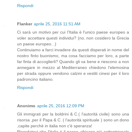
Rispondi
Flanker
aprile 25, 2016 11:51 AM
Ci sarà un motivo per cui l'Italia è l'unico paese europeo a
voler accettare questi individui? (no, non cosidero la Grecia
un paese europeo...)
Continuiamo a farci invadere da questi disperati in nome del
nostro finto buonismo, ma cosa facciamo per loro, a parte
far finta di accoglierli? Quando gli va bene e riescono a non
annegare in mezzo al Mediterraneo chiedono l'elemosina
per strada oppure vendono calzini e vestiti cinesi per il loro
padroncino italiano.
Rispondi
Anonimo
aprile 25, 2016 12:09 PM
Gli immigrati per la boldrini & C.( l'autorità civile) sono una
risorsa ,per il Papa & C. ( l'autorità spirituale ) sono un dono
,capite perchè in italia non c'è speranza!
Ricordatevi che l'italia è il paese africano più settentrionale