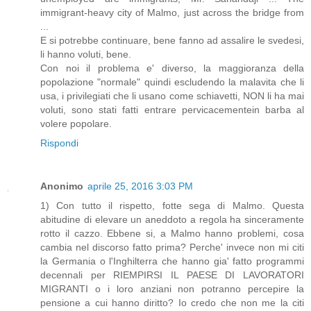
immigrant-heavy city of Malmo, just across the bridge from
...
E si potrebbe continuare, bene fanno ad assalire le svedesi,
li hanno voluti, bene.
Con noi il problema e' diverso, la maggioranza della
popolazione "normale" quindi escludendo la malavita che li
usa, i privilegiati che li usano come schiavetti, NON li ha mai
voluti, sono stati fatti entrare pervicacementein barba al
volere popolare.
Rispondi
Anonimo
aprile 25, 2016 3:03 PM
1) Con tutto il rispetto, fotte sega di Malmo. Questa
abitudine di elevare un aneddoto a regola ha sinceramente
rotto il cazzo. Ebbene si, a Malmo hanno problemi, cosa
cambia nel discorso fatto prima? Perche' invece non mi citi
la Germania o l'Inghilterra che hanno gia' fatto programmi
decennali per RIEMPIRSI IL PAESE DI LAVORATORI
MIGRANTI o i loro anziani non potranno percepire la
pensione a cui hanno diritto? Io credo che non me la citi