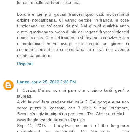
le nostre belle tradizioni insomma.
Londra e’ piena di giovani francesi qualificati, moltissimi di
origine nordafricana. Ci vanno perche’ in francia le cose
funzionano un po’ come da noi. Nel giro di qualche anno
questi guadagnano molto di piu’ dei ragazzi francesi bianchi
rimasti a casa. Che nel frattempo si trovano a convivere con
i nordafricani meno svegli, che magari un giorno si
scoprono convertiti e si comprano un mitra, non avendo
niente da perdere.
Rispondi
Lanzo
aprile 25, 2016 2:38 PM
In Svezia, Malmo non mi pare che ci siano tanti "geni" o
laureati.
A chi le vuoi fare credere ste' balle ? C'e' google e se uno
sente puzza di cazzata, con 3 click si puo' informare,
Sweden's ugly immigration problem - The Globe and Mail
www.theglobeandmail.com › Opinion
Sep 11, 2015 - Forty-two per cent of the long-term
unemployed are immigrants, Mr. Sanandaji ... The