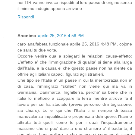
nei TIR vanno invece rispediti al loro paese di origine senza
il minimo indugio appena arrivano.
Rispondi
Anonimo
aprile 25, 2016 4:58 PM
caro analfabeta funzionale aprile 25, 2016 4:48 PM, cojone
ce sarai tu due volte.
Occorre venire qua a spiegarti le relazioni causa-effetto:
L'effetto e' che l'immigrazione di qualita' si tiene alla larga
dall'Italia, e la causa e' che questo paese non ha niente da
offrire agli italiani capaci, figurati agli stranieri.
Che tipo se l'Italia e' un paese in cui la meritocrazia non e'
di casa, l'immigrato "skilled" non viene qui ma va in
Germania, Danimarca, Inghilterra, perche' sa bene che in
italia lo mettono a zzappare la terra mentre altrove fa il
lavoro per cui ha studiato (previo percorso di integrazione,
sia chiaro). Ed e' qui che l'Italia ti si riempie di bassa
manovalanza inqualificata e propensa a delinquere: l'hanno
attirata tutti quelli come te per i quali l'inquadramento
massimo che si puo' dare a uno straniero e' il badante, il
contadino, bancarellaro, e che manco si sognano di avere