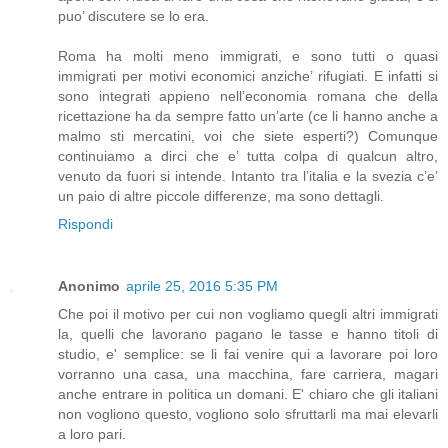
puo’ discutere se lo era.
Roma ha molti meno immigrati, e sono tutti o quasi
immigrati per motivi economici anziche’ rifugiati. E infatti si
sono integrati appieno nell’economia romana che della
ricettazione ha da sempre fatto un’arte (ce li hanno anche a
malmo sti mercatini, voi che siete esperti?) Comunque
continuiamo a dirci che e’ tutta colpa di qualcun altro,
venuto da fuori si intende. Intanto tra l’italia e la svezia c’e’
un paio di altre piccole differenze, ma sono dettagli.
Rispondi
Anonimo
aprile 25, 2016 5:35 PM
Che poi il motivo per cui non vogliamo quegli altri immigrati
la, quelli che lavorano pagano le tasse e hanno titoli di
studio, e' semplice: se li fai venire qui a lavorare poi loro
vorranno una casa, una macchina, fare carriera, magari
anche entrare in politica un domani. E' chiaro che gli italiani
non vogliono questo, vogliono solo sfruttarli ma mai elevarli
a loro pari.