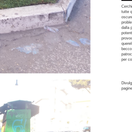
Cerchi
tutte 
oscure
proble
dalla 
potent
provoc
querel
becco.
patroc
per co
Divulg
pagin