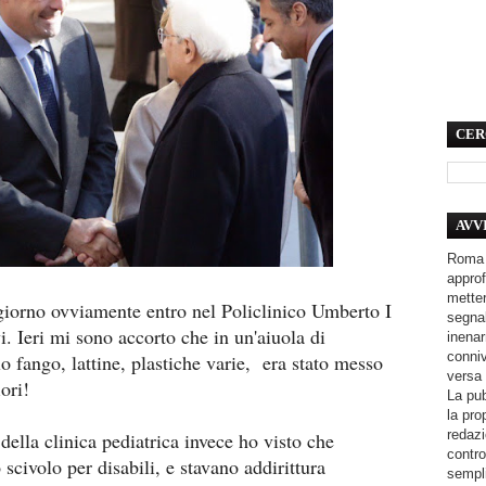
CER
AVV
Roma 
approf
metter
giorno ovviamente entro nel Policlinico Umberto I
segnal
vi. Ieri mi sono accorto che in un'aiuola di
inenar
conniv
o fango, lattine, plastiche varie, era stato messo
versa 
iori!
La pub
la pro
redazi
della clinica pediatrica invece ho visto che
contro
 scivolo per disabili, e stavano addirittura
sempli