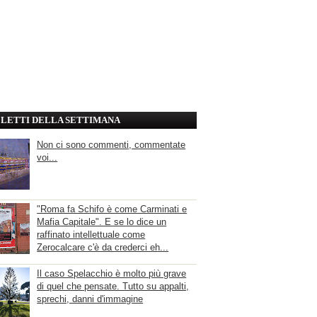
' LETTI DELLA SETTIMANA
Non ci sono commenti, commentate
voi...
"Roma fa Schifo è come Carminati e
Mafia Capitale". E se lo dice un
raffinato intellettuale come
Zerocalcare c'è da crederci eh...
Il caso Spelacchio è molto più grave
di quel che pensate. Tutto su appalti,
sprechi, danni d'immagine