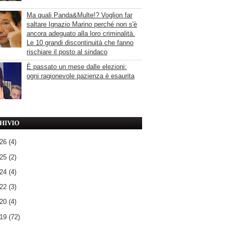
Ma quali Panda&Multe!? Voglion far
saltare Ignazio Marino perché non s'è
ancora adeguato alla loro criminalità.
Le 10 grandi discontinuità che fanno
rischiare il posto al sindaco
È passato un mese dalle elezioni:
ogni ragionevole pazienza è esaurita
HIVIO
026
(4)
025
(2)
024
(4)
022
(3)
020
(4)
019
(72)