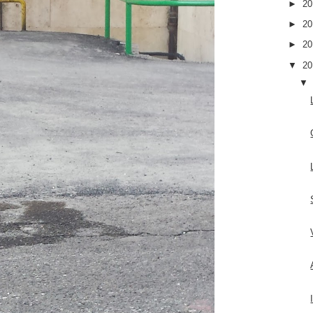
►
2
►
2
►
2
▼
2