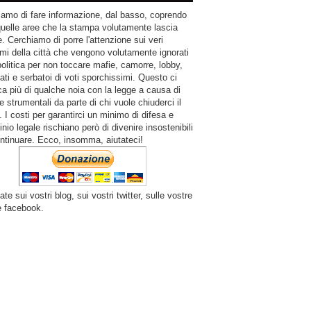
amo di fare informazione, dal basso, coprendo
quelle aree che la stampa volutamente lascia
. Cerchiamo di porre l'attenzione sui veri
mi della città che vengono volutamente ignorati
politica per non toccare mafie, camorre, lobby,
ati e serbatoi di voti sporchissimi. Questo ci
a più di qualche noia con la legge a causa di
e strumentali da parte di chi vuole chiuderci il
 I costi per garantirci un minimo di difesa e
inio legale rischiano però di divenire insostenibili
ntinuare. Ecco, insomma, aiutateci!
ate sui vostri blog, sui vostri twitter, sulle vostre
e facebook.