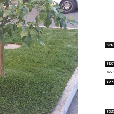
SEG
SEG
Tweet
CAN
SOS