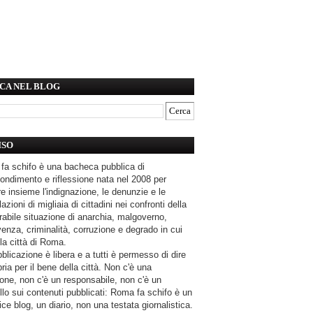
CA NEL BLOG
ISO
fa schifo è una bacheca pubblica di
ondimento e riflessione nata nel 2008 per
e insieme l'indignazione, le denunzie e le
azioni di migliaia di cittadini nei confronti della
rabile situazione di anarchia, malgoverno,
enza, criminalità, corruzione e degrado in cui
la città di Roma.
blicazione è libera e a tutti è permesso di dire
pria per il bene della città. Non c'è una
one, non c'è un responsabile, non c'è un
llo sui contenuti pubblicati: Roma fa schifo è un
ce blog, un diario, non una testata giornalistica.