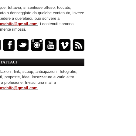
ue, tuttavia, si sentisse offeso, toccato,
mato o danneggiato da qualche contenuto, invece
cedere a querelarci, può scrivere a
faschifo@gmail.com
: i contenuti saranno
amente rimossi.
TATTACI
azioni, link, scoop, anticipazioni, fotografie,
ti, proposte, idee, incazzature e vario altro
 a profusione. Inviaci una mail a
faschifo@gmail.com