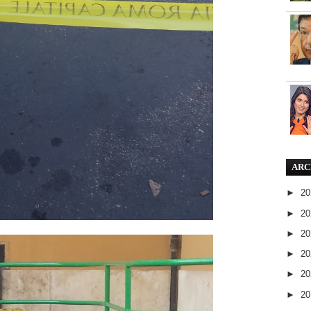
ARC
►
2
►
2
►
2
►
2
►
2
►
2