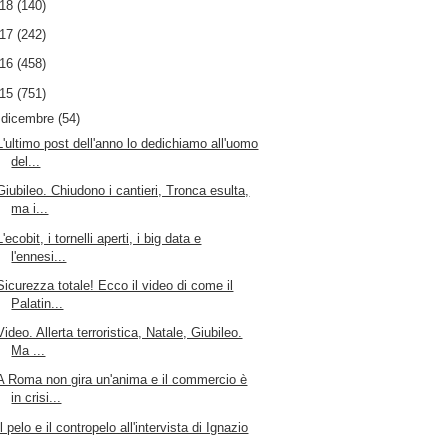
018
(140)
017
(242)
016
(458)
015
(751)
▼
dicembre
(54)
L'ultimo post dell'anno lo dedichiamo all'uomo
del...
Giubileo. Chiudono i cantieri, Tronca esulta,
ma i...
L'ecobit, i tornelli aperti, i big data e
l'ennesi...
Sicurezza totale! Ecco il video di come il
Palatin...
Video. Allerta terroristica, Natale, Giubileo.
Ma ...
A Roma non gira un'anima e il commercio è
in crisi...
Il pelo e il contropelo all'intervista di Ignazio
...