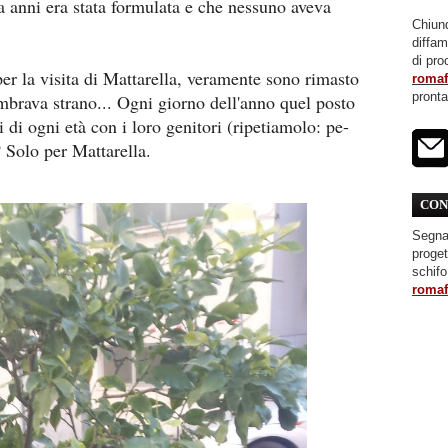
da anni era stata formulata e che nessuno aveva
Chiunq
diffa
di pro
er la visita di Mattarella, veramente sono rimasto
roma
pront
mbrava strano... Ogni giorno dell'anno quel posto
 di ogni età con i loro genitori (ripetiamolo: pe-
no? Solo per Mattarella.
CON
Segnal
proget
schifo
roma