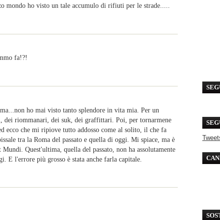
o mondo ho visto un tale accumulo di rifiuti per le strade.....
emmo fa!?!
SEG
oma...non ho mai visto tanto splendore in vita mia. Per un
, dei riommanari, dei suk, dei graffittari. Poi, per tornarmene
SEG
ed ecco che mi ripiove tutto addosso come al solito, il che fa
Tweet
bissale tra la Roma del passato e quella di oggi. Mi spiace, ma è
t Mundi. Quest'ultima, quella del passato, non ha assolutamente
CAN
E l'errore più grosso è stata anche farla capitale.
SOS