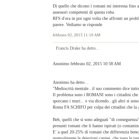
Di quello che dicono i romani mi interessa fino a
assessori competenti di questa roba.
RFS d'ora in poi ogni volta che affronti un prob
parere. Vediamo se risponde.
febbraio 02, 2015 11:10 AM
Francis Drake ha detto...
Anonimo febbraio 02, 2015 10:58 AM
Anonimo ha detto...
"Mediocrità mentale...il suo commento dice tutto
Il problema sono i ROMANI sono i cittadini che 
sporcano i muri... e via dicendo...gli altri si so
Roma FA SCHIFO per colpa dei cittadini che la a
Beh, quelli che si sono adeguati "di conseguenza
presunti romani che li hanno ispirati (o contamina
E' a quel 20-25% di romani che differenzia bene,
puntualmente le deiezioni canine, che paga le tas