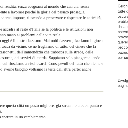
Cerchi
re di rendita, senza adeguarsi al mondo che cambia, senza
tutte 
nte a lavorare perché la gloria del passato prosegua,
oscure
moderna impone, riuscendo a preservare e rispettare le antichità,
proble
dalla 
cadrà al resto d'Italia se la politica e le istituzioni non
potent
anno mano ai problemi della vita reale.
provoc
o oggi è il nostro lassismo. Mai uniti davvero, facciamo il gioco
querel
i tocca da vicino, ce ne freghiamo di tutto: del cinese che fa
becco.
cassonetti, dell'immondizia che trabocca sulle strade, delle
patroc
per co
e assurde, dei servizi di merda. Sappiamo solo piangere quando
cui riusciamo a risollevarci. Consapevoli del fatto che niente e
d averne bisogno voltiamo la testa dall'altra parte: anche
Divulg
pagin
dere questa città un posto migliore, già saremmo a buon punto e
a.
rà sperare in un cambiamento