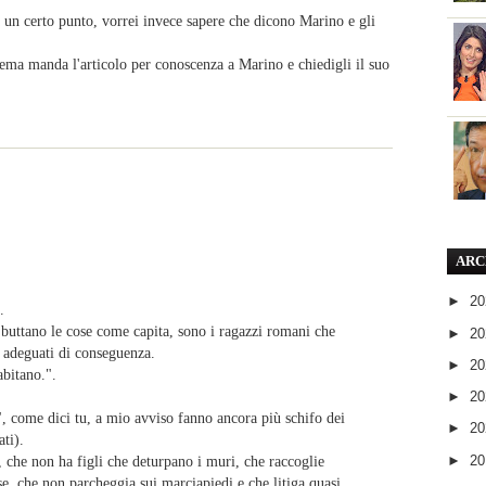
 un certo punto, vorrei invece sapere che dicono Marino e gli
lema manda l'articolo per conoscenza a Marino e chiedigli il suo
ARC
►
2
.
buttano le cose come capita, sono i ragazzi romani che
►
2
no adeguati di conseguenza.
►
2
bitano.".
►
2
", come dici tu, a mio avviso fanno ancora più schifo dei
►
2
ti).
►
2
 che non ha figli che deturpano i muri, che raccoglie
se, che non parcheggia sui marciapiedi e che litiga quasi