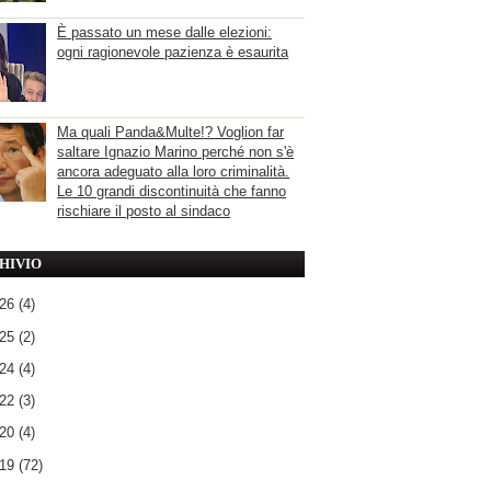
È passato un mese dalle elezioni:
ogni ragionevole pazienza è esaurita
Ma quali Panda&Multe!? Voglion far
saltare Ignazio Marino perché non s'è
ancora adeguato alla loro criminalità.
Le 10 grandi discontinuità che fanno
rischiare il posto al sindaco
HIVIO
026
(4)
025
(2)
024
(4)
022
(3)
020
(4)
019
(72)