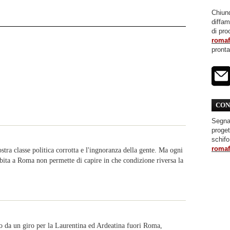
Chiunq
diffa
di pro
roma
pront
CON
Segnal
proget
schifo
roma
ostra classe politica corrotta e l'ingnoranza della gente. Ma ogni
 abita a Roma non permette di capire in che condizione riversa la
o da un giro per la Laurentina ed Ardeatina fuori Roma,