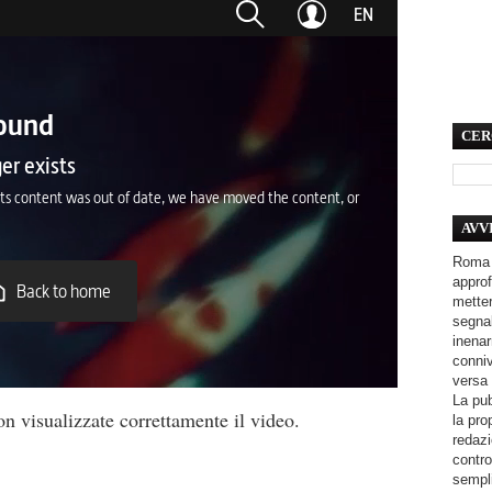
CER
AVV
Roma 
approf
metter
segnal
inenar
conniv
versa 
La pub
n visualizzate correttamente il video.
la pro
redazi
contro
sempli