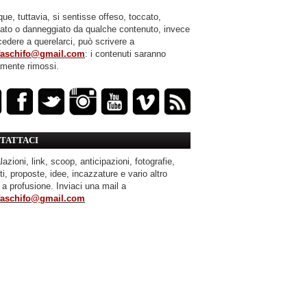
ue, tuttavia, si sentisse offeso, toccato,
mato o danneggiato da qualche contenuto, invece
cedere a querelarci, può scrivere a
faschifo@gmail.com
: i contenuti saranno
amente rimossi.
TATTACI
azioni, link, scoop, anticipazioni, fotografie,
ti, proposte, idee, incazzature e vario altro
 a profusione. Inviaci una mail a
faschifo@gmail.com