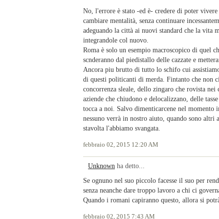
No, l'errore è stato -ed è- credere di poter vive
cambiare mentalità, senza continuare incessanteme
adeguando la città ai nuovi standard che la vita 
integrandole col nuovo.
Roma è solo un esempio macroscopico di quel che ac
scnderanno dal piedistallo delle cazzate e metter
Ancora piu brutto di tutto lo schifo cui assistiam
di questi politicanti di merda. Fintanto che non c
concorrenza sleale, dello zingaro che rovista nei 
aziende che chiudono e delocalizzano, delle tass
tocca a noi. Salvo dimenticarcene nel momento in 
nessuno verrà in nostro aiuto, quando sono altri a
stavolta l'abbiamo svangata.
febbraio 02, 2015 12:20 AM
Unknown
ha detto...
Se ognuno nel suo piccolo facesse il suo per ren
senza neanche dare troppo lavoro a chi ci govern
Quando i romani capiranno questo, allora si pot
febbraio 02, 2015 7:43 AM