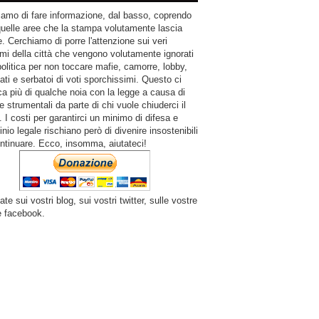
amo di fare informazione, dal basso, coprendo
quelle aree che la stampa volutamente lascia
. Cerchiamo di porre l'attenzione sui veri
mi della città che vengono volutamente ignorati
politica per non toccare mafie, camorre, lobby,
ati e serbatoi di voti sporchissimi. Questo ci
a più di qualche noia con la legge a causa di
e strumentali da parte di chi vuole chiuderci il
 I costi per garantirci un minimo di difesa e
inio legale rischiano però di divenire insostenibili
ntinuare. Ecco, insomma, aiutateci!
ate sui vostri blog, sui vostri twitter, sulle vostre
e facebook.