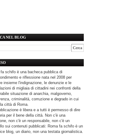
CA NEL BLOG
ISO
fa schifo è una bacheca pubblica di
ondimento e riflessione nata nel 2008 per
e insieme l'indignazione, le denunzie e le
azioni di migliaia di cittadini nei confronti della
rabile situazione di anarchia, malgoverno,
enza, criminalità, corruzione e degrado in cui
la città di Roma.
blicazione è libera e a tutti è permesso di dire
pria per il bene della città. Non c'è una
one, non c'è un responsabile, non c'è un
llo sui contenuti pubblicati: Roma fa schifo è un
ce blog, un diario, non una testata giornalistica.