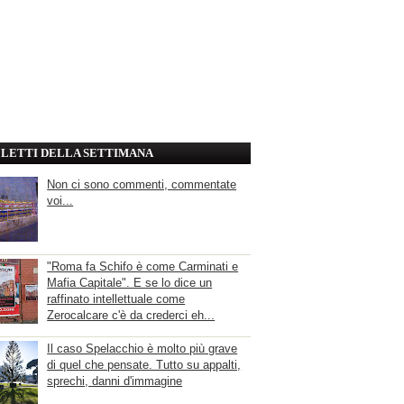
' LETTI DELLA SETTIMANA
Non ci sono commenti, commentate
voi...
"Roma fa Schifo è come Carminati e
Mafia Capitale". E se lo dice un
raffinato intellettuale come
Zerocalcare c'è da crederci eh...
Il caso Spelacchio è molto più grave
di quel che pensate. Tutto su appalti,
sprechi, danni d'immagine