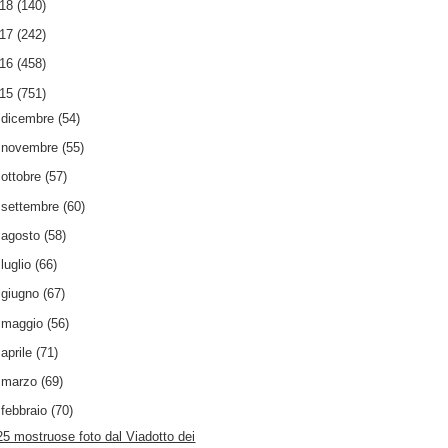
018
(140)
017
(242)
016
(458)
015
(751)
►
dicembre
(54)
►
novembre
(55)
►
ottobre
(57)
►
settembre
(60)
►
agosto
(58)
►
luglio
(66)
►
giugno
(67)
►
maggio
(56)
►
aprile
(71)
►
marzo
(69)
▼
febbraio
(70)
25 mostruose foto dal Viadotto dei