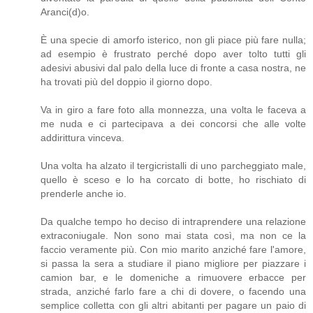
Aranci(d)o.
È una specie di amorfo isterico, non gli piace più fare nulla;
ad esempio è frustrato perché dopo aver tolto tutti gli
adesivi abusivi dal palo della luce di fronte a casa nostra, ne
ha trovati più del doppio il giorno dopo.
Va in giro a fare foto alla monnezza, una volta le faceva a
me nuda e ci partecipava a dei concorsi che alle volte
addirittura vinceva.
Una volta ha alzato il tergicristalli di uno parcheggiato male,
quello è sceso e lo ha corcato di botte, ho rischiato di
prenderle anche io.
Da qualche tempo ho deciso di intraprendere una relazione
extraconiugale. Non sono mai stata così, ma non ce la
faccio veramente più. Con mio marito anziché fare l'amore,
si passa la sera a studiare il piano migliore per piazzare i
camion bar, e le domeniche a rimuovere erbacce per
strada, anziché farlo fare a chi di dovere, o facendo una
semplice colletta con gli altri abitanti per pagare un paio di