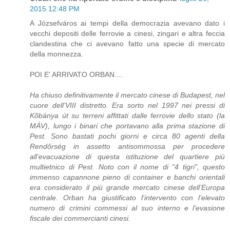
2015 12:48 PM
A Józsefváros ai tempi della democrazia avevano dato i
vecchi depositi delle ferrovie a cinesi, zingari e altra feccia
clandestina che ci avevano fatto una specie di mercato
della monnezza.
POI E' ARRIVATO ORBAN....
Ha chiuso definitivamente il mercato cinese di Budapest, nel
cuore dell’VIII distretto. Era sorto nel 1997 nei pressi di
Kõbánya út su terreni affittati dalle ferrovie dello stato (la
MÁV), lungo i binari che portavano alla prima stazione di
Pest. Sono bastati pochi giorni e circa 80 agenti della
Rendőrség in assetto antisommossa per procedere
all’evacuazione di questa istituzione del quartiere più
multietnico di Pest. Noto con il nome di "4 tigri", questo
immenso capannone pieno di container e banchi orientali
era considerato il più grande mercato cinese dell’Europa
centrale. Orban ha giustificato l'intervento con l’elevato
numero di crimini commessi al suo interno e l'evasione
fiscale dei commercianti cinesi.