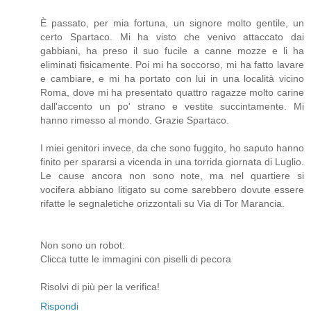
È passato, per mia fortuna, un signore molto gentile, un
certo Spartaco. Mi ha visto che venivo attaccato dai
gabbiani, ha preso il suo fucile a canne mozze e li ha
eliminati fisicamente. Poi mi ha soccorso, mi ha fatto lavare
e cambiare, e mi ha portato con lui in una località vicino
Roma, dove mi ha presentato quattro ragazze molto carine
dall'accento un po' strano e vestite succintamente. Mi
hanno rimesso al mondo. Grazie Spartaco.
I miei genitori invece, da che sono fuggito, ho saputo hanno
finito per spararsi a vicenda in una torrida giornata di Luglio.
Le cause ancora non sono note, ma nel quartiere si
vocifera abbiano litigato su come sarebbero dovute essere
rifatte le segnaletiche orizzontali su Via di Tor Marancia.
Non sono un robot:
Clicca tutte le immagini con piselli di pecora
Risolvi di più per la verifica!
Rispondi