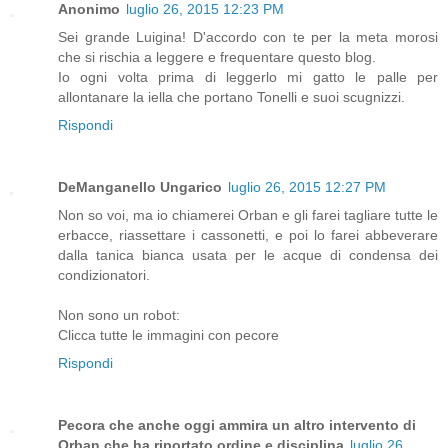
Anonimo
luglio 26, 2015 12:23 PM
Sei grande Luigina! D'accordo con te per la meta morosi
che si rischia a leggere e frequentare questo blog.
Io ogni volta prima di leggerlo mi gatto le palle per
allontanare la iella che portano Tonelli e suoi scugnizzi.
Rispondi
DeManganello Ungarico
luglio 26, 2015 12:27 PM
Non so voi, ma io chiamerei Orban e gli farei tagliare tutte le
erbacce, riassettare i cassonetti, e poi lo farei abbeverare
dalla tanica bianca usata per le acque di condensa dei
condizionatori.
Non sono un robot:
Clicca tutte le immagini con pecore
Rispondi
Pecora che anche oggi ammira un altro intervento di
Orban che ha riportato ordine e disciplina
luglio 26,