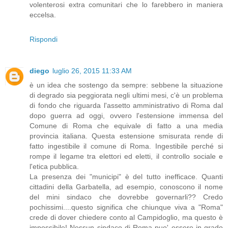
volenterosi extra comunitari che lo farebbero in maniera
eccelsa.
Rispondi
diego
luglio 26, 2015 11:33 AM
è un idea che sostengo da sempre: sebbene la situazione
di degrado sia peggiorata negli ultimi mesi, c'è un problema
di fondo che riguarda l'assetto amministrativo di Roma dal
dopo guerra ad oggi, ovvero l'estensione immensa del
Comune di Roma che equivale di fatto a una media
provincia italiana. Questa estensione smisurata rende di
fatto ingestibile il comune di Roma. Ingestibile perché si
rompe il legame tra elettori ed eletti, il controllo sociale e
l'etica pubblica.
La presenza dei "municipi" è del tutto inefficace. Quanti
cittadini della Garbatella, ad esempio, conoscono il nome
del mini sindaco che dovrebbe governarli?? Credo
pochissimi....questo significa che chiunque viva a "Roma"
crede di dover chiedere conto al Campidoglio, ma questo è
impossibile! Nessun sindaco di Roma puo' essere in grado