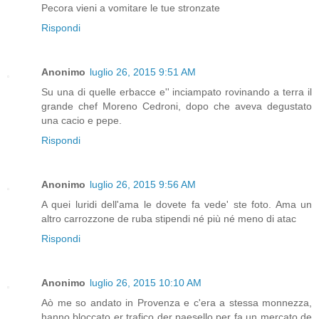
Pecora vieni a vomitare le tue stronzate
Rispondi
Anonimo
luglio 26, 2015 9:51 AM
Su una di quelle erbacce e'' inciampato rovinando a terra il
grande chef Moreno Cedroni, dopo che aveva degustato
una cacio e pepe.
Rispondi
Anonimo
luglio 26, 2015 9:56 AM
A quei luridi dell'ama le dovete fa vede' ste foto. Ama un
altro carrozzone de ruba stipendi né più né meno di atac
Rispondi
Anonimo
luglio 26, 2015 10:10 AM
Aò me so andato in Provenza e c'era a stessa monnezza,
hanno bloccato er trafico der paesello per fa un mercato de