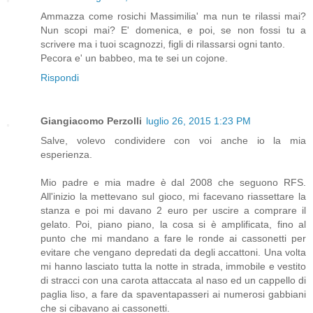
Ammazza come rosichi Massimilia' ma nun te rilassi mai?
Nun scopi mai? E' domenica, e poi, se non fossi tu a
scrivere ma i tuoi scagnozzi, figli di rilassarsi ogni tanto.
Pecora e' un babbeo, ma te sei un cojone.
Rispondi
Giangiacomo Perzolli
luglio 26, 2015 1:23 PM
Salve, volevo condividere con voi anche io la mia
esperienza.
Mio padre e mia madre è dal 2008 che seguono RFS.
All'inizio la mettevano sul gioco, mi facevano riassettare la
stanza e poi mi davano 2 euro per uscire a comprare il
gelato. Poi, piano piano, la cosa si è amplificata, fino al
punto che mi mandano a fare le ronde ai cassonetti per
evitare che vengano depredati da degli accattoni. Una volta
mi hanno lasciato tutta la notte in strada, immobile e vestito
di stracci con una carota attaccata al naso ed un cappello di
paglia liso, a fare da spaventapasseri ai numerosi gabbiani
che si cibavano ai cassonetti.