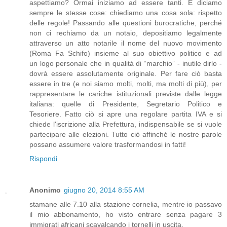
aspettiamo? Ormai iniziamo ad essere tanti. E diciamo
sempre le stesse cose: chiediamo una cosa sola: rispetto
delle regole! Passando alle questioni burocratiche, perché
non ci rechiamo da un notaio, depositiamo legalmente
attraverso un atto notarile il nome del nuovo movimento
(Roma Fa Schifo) insieme al suo obiettivo politico e ad
un logo personale che in qualità di “marchio” - inutile dirlo -
dovrà essere assolutamente originale. Per fare ciò basta
essere in tre (e noi siamo molti, molti, ma molti di più), per
rappresentare le cariche istituzionali previste dalle legge
italiana: quelle di Presidente, Segretario Politico e
Tesoriere. Fatto ciò si apre una regolare partita IVA e si
chiede l'iscrizione alla Prefettura, indispensabile se si vuole
partecipare alle elezioni. Tutto ciò affinché le nostre parole
possano assumere valore trasformandosi in fatti!
Rispondi
Anonimo
giugno 20, 2014 8:55 AM
stamane alle 7.10 alla stazione cornelia, mentre io passavo
il mio abbonamento, ho visto entrare senza pagare 3
immigrati africani scavalcando i tornelli in uscita.