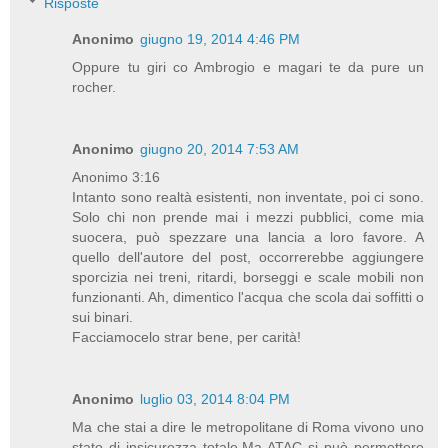
Risposte
Anonimo
giugno 19, 2014 4:46 PM
Oppure tu giri co Ambrogio e magari te da pure un
rocher.
Anonimo
giugno 20, 2014 7:53 AM
Anonimo 3:16
Intanto sono realtà esistenti, non inventate, poi ci sono.
Solo chi non prende mai i mezzi pubblici, come mia
suocera, può spezzare una lancia a loro favore. A
quello dell'autore del post, occorrerebbe aggiungere
sporcizia nei treni, ritardi, borseggi e scale mobili non
funzionanti. Ah, dimentico l'acqua che scola dai soffitti o
sui binari.
Facciamocelo strar bene, per carità!
Anonimo
luglio 03, 2014 8:04 PM
Ma che stai a dire le metropolitane di Roma vivono uno
stato di insicurezza totale.Ma ATAC si può permettere