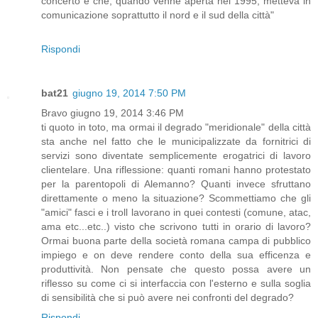
concerto e che, quando venne aperta nel 1995, metteva in
comunicazione soprattutto il nord e il sud della città"
Rispondi
bat21
giugno 19, 2014 7:50 PM
Bravo giugno 19, 2014 3:46 PM
ti quoto in toto, ma ormai il degrado "meridionale" della città
sta anche nel fatto che le municipalizzate da fornitrici di
servizi sono diventate semplicemente erogatrici di lavoro
clientelare. Una riflessione: quanti romani hanno protestato
per la parentopoli di Alemanno? Quanti invece sfruttano
direttamente o meno la situazione? Scommettiamo che gli
"amici" fasci e i troll lavorano in quei contesti (comune, atac,
ama etc...etc..) visto che scrivono tutti in orario di lavoro?
Ormai buona parte della società romana campa di pubblico
impiego e on deve rendere conto della sua efficenza e
produttività. Non pensate che questo possa avere un
riflesso su come ci si interfaccia con l'esterno e sulla soglia
di sensibilità che si può avere nei confronti del degrado?
Rispondi