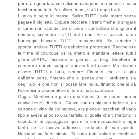
per ora riguardato solo alcune categorie, ma prima o poi ci
toccheranno tutti. Per allora, temo, sarà troppo tardi.
L'unica è agire in massa. Salire TUTTI sulla metro senza
pagare il biglietto. Oppure bloccare il treno finché lo zingaro
di turno non scende. Se si vede il controllore che ignora il
nomade, scendere TUTTI dal treno. Se si assiste a un
borseggio, bloccare TUTTI il responsabile. Se la metro è
sporca, andare TUTTI ai gabbiotti a protestare. Raccogliere
le firme di chiunque usi la metro e mandare lettere tutti i
giorni all'ATAC. Scrivere ai giornali, ai blog. Smettere di
comprare dai vu cumprà e invitarli ad uscire. Ma devono
essere TUTTI a farlo, sempre. Fintanto che ci si gira
dall'altra parte, fintanto che si pensa che il problema sia
degli altri e che non si possa fare nulla, fintanto che si dà
l'elemosina al suonatore di turno, nulla cambierà.
Oggi a Monteverde girava una donna (o un uomo, non si
capiva bene) di colore. Girava con un pigiama indosso, un
cartone di vino da cui beveva, era pieno di sacchetti di vario
tipo e aveva al polso una farfalla, di quelle che ti mettono in
ospedale. Si appoggiava qua e là sui marciapiedi e ogni
tanto se la faceva addosso, lordando il marciapiede.
Nessuno ha fatto niente. Si sono tutti limitati a cambiare