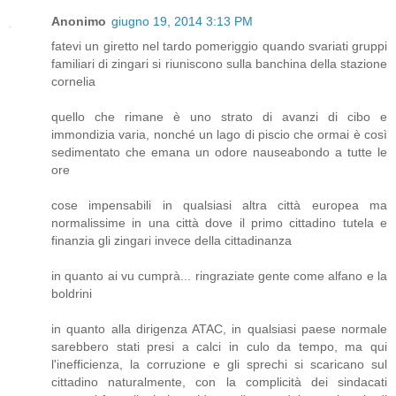
Anonimo
giugno 19, 2014 3:13 PM
fatevi un giretto nel tardo pomeriggio quando svariati gruppi
familiari di zingari si riuniscono sulla banchina della stazione
cornelia
quello che rimane è uno strato di avanzi di cibo e
immondizia varia, nonché un lago di piscio che ormai è così
sedimentato che emana un odore nauseabondo a tutte le
ore
cose impensabili in qualsiasi altra città europea ma
normalissime in una città dove il primo cittadino tutela e
finanzia gli zingari invece della cittadinanza
in quanto ai vu cumprà... ringraziate gente come alfano e la
boldrini
in quanto alla dirigenza ATAC, in qualsiasi paese normale
sarebbero stati presi a calci in culo da tempo, ma qui
l'inefficienza, la corruzione e gli sprechi si scaricano sul
cittadino naturalmente, con la complicità dei sindacati