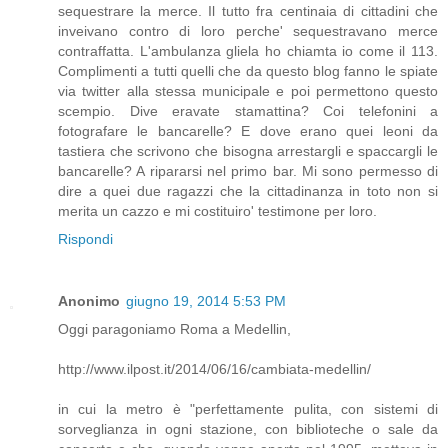
sequestrare la merce. Il tutto fra centinaia di cittadini che
inveivano contro di loro perche' sequestravano merce
contraffatta. L'ambulanza gliela ho chiamta io come il 113.
Complimenti a tutti quelli che da questo blog fanno le spiate
via twitter alla stessa municipale e poi permettono questo
scempio. Dive eravate stamattina? Coi telefonini a
fotografare le bancarelle? E dove erano quei leoni da
tastiera che scrivono che bisogna arrestargli e spaccargli le
bancarelle? A ripararsi nel primo bar. Mi sono permesso di
dire a quei due ragazzi che la cittadinanza in toto non si
merita un cazzo e mi costituiro' testimone per loro.
Rispondi
Anonimo
giugno 19, 2014 5:53 PM
Oggi paragoniamo Roma a Medellin,
http://www.ilpost.it/2014/06/16/cambiata-medellin/
in cui la metro è "perfettamente pulita, con sistemi di
sorveglianza in ogni stazione, con biblioteche o sale da