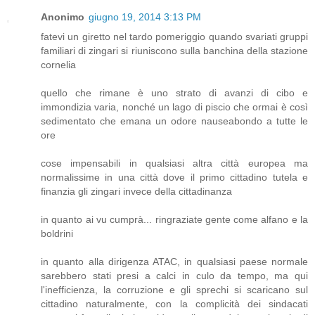
Anonimo
giugno 19, 2014 3:13 PM
fatevi un giretto nel tardo pomeriggio quando svariati gruppi
familiari di zingari si riuniscono sulla banchina della stazione
cornelia
quello che rimane è uno strato di avanzi di cibo e
immondizia varia, nonché un lago di piscio che ormai è così
sedimentato che emana un odore nauseabondo a tutte le
ore
cose impensabili in qualsiasi altra città europea ma
normalissime in una città dove il primo cittadino tutela e
finanzia gli zingari invece della cittadinanza
in quanto ai vu cumprà... ringraziate gente come alfano e la
boldrini
in quanto alla dirigenza ATAC, in qualsiasi paese normale
sarebbero stati presi a calci in culo da tempo, ma qui
l'inefficienza, la corruzione e gli sprechi si scaricano sul
cittadino naturalmente, con la complicità dei sindacati