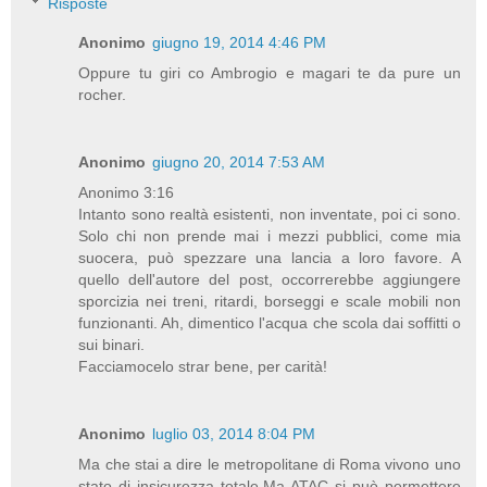
Risposte
Anonimo
giugno 19, 2014 4:46 PM
Oppure tu giri co Ambrogio e magari te da pure un
rocher.
Anonimo
giugno 20, 2014 7:53 AM
Anonimo 3:16
Intanto sono realtà esistenti, non inventate, poi ci sono.
Solo chi non prende mai i mezzi pubblici, come mia
suocera, può spezzare una lancia a loro favore. A
quello dell'autore del post, occorrerebbe aggiungere
sporcizia nei treni, ritardi, borseggi e scale mobili non
funzionanti. Ah, dimentico l'acqua che scola dai soffitti o
sui binari.
Facciamocelo strar bene, per carità!
Anonimo
luglio 03, 2014 8:04 PM
Ma che stai a dire le metropolitane di Roma vivono uno
stato di insicurezza totale.Ma ATAC si può permettere