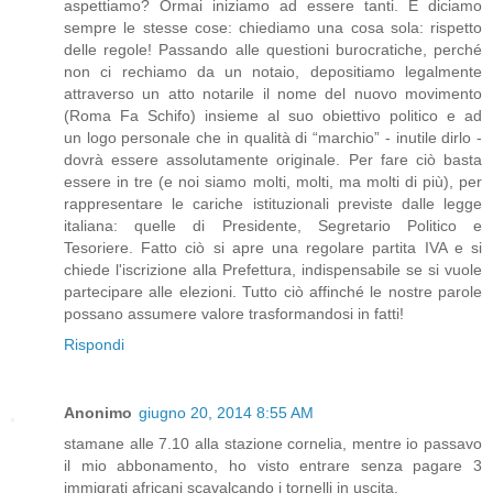
aspettiamo? Ormai iniziamo ad essere tanti. E diciamo
sempre le stesse cose: chiediamo una cosa sola: rispetto
delle regole! Passando alle questioni burocratiche, perché
non ci rechiamo da un notaio, depositiamo legalmente
attraverso un atto notarile il nome del nuovo movimento
(Roma Fa Schifo) insieme al suo obiettivo politico e ad
un logo personale che in qualità di “marchio” - inutile dirlo -
dovrà essere assolutamente originale. Per fare ciò basta
essere in tre (e noi siamo molti, molti, ma molti di più), per
rappresentare le cariche istituzionali previste dalle legge
italiana: quelle di Presidente, Segretario Politico e
Tesoriere. Fatto ciò si apre una regolare partita IVA e si
chiede l'iscrizione alla Prefettura, indispensabile se si vuole
partecipare alle elezioni. Tutto ciò affinché le nostre parole
possano assumere valore trasformandosi in fatti!
Rispondi
Anonimo
giugno 20, 2014 8:55 AM
stamane alle 7.10 alla stazione cornelia, mentre io passavo
il mio abbonamento, ho visto entrare senza pagare 3
immigrati africani scavalcando i tornelli in uscita.