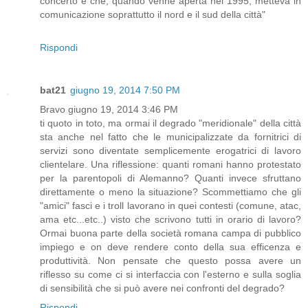
concerto e che, quando venne aperta nel 1995, metteva in
comunicazione soprattutto il nord e il sud della città"
Rispondi
bat21
giugno 19, 2014 7:50 PM
Bravo giugno 19, 2014 3:46 PM
ti quoto in toto, ma ormai il degrado "meridionale" della città
sta anche nel fatto che le municipalizzate da fornitrici di
servizi sono diventate semplicemente erogatrici di lavoro
clientelare. Una riflessione: quanti romani hanno protestato
per la parentopoli di Alemanno? Quanti invece sfruttano
direttamente o meno la situazione? Scommettiamo che gli
"amici" fasci e i troll lavorano in quei contesti (comune, atac,
ama etc...etc..) visto che scrivono tutti in orario di lavoro?
Ormai buona parte della società romana campa di pubblico
impiego e on deve rendere conto della sua efficenza e
produttività. Non pensate che questo possa avere un
riflesso su come ci si interfaccia con l'esterno e sulla soglia
di sensibilità che si può avere nei confronti del degrado?
Rispondi