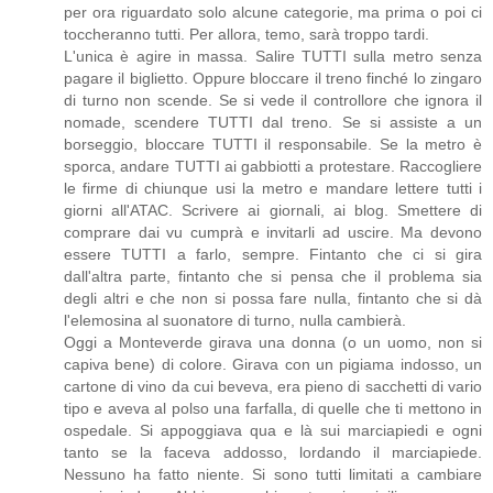
per ora riguardato solo alcune categorie, ma prima o poi ci
toccheranno tutti. Per allora, temo, sarà troppo tardi.
L'unica è agire in massa. Salire TUTTI sulla metro senza
pagare il biglietto. Oppure bloccare il treno finché lo zingaro
di turno non scende. Se si vede il controllore che ignora il
nomade, scendere TUTTI dal treno. Se si assiste a un
borseggio, bloccare TUTTI il responsabile. Se la metro è
sporca, andare TUTTI ai gabbiotti a protestare. Raccogliere
le firme di chiunque usi la metro e mandare lettere tutti i
giorni all'ATAC. Scrivere ai giornali, ai blog. Smettere di
comprare dai vu cumprà e invitarli ad uscire. Ma devono
essere TUTTI a farlo, sempre. Fintanto che ci si gira
dall'altra parte, fintanto che si pensa che il problema sia
degli altri e che non si possa fare nulla, fintanto che si dà
l'elemosina al suonatore di turno, nulla cambierà.
Oggi a Monteverde girava una donna (o un uomo, non si
capiva bene) di colore. Girava con un pigiama indosso, un
cartone di vino da cui beveva, era pieno di sacchetti di vario
tipo e aveva al polso una farfalla, di quelle che ti mettono in
ospedale. Si appoggiava qua e là sui marciapiedi e ogni
tanto se la faceva addosso, lordando il marciapiede.
Nessuno ha fatto niente. Si sono tutti limitati a cambiare