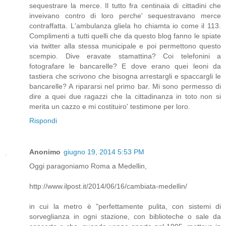
sequestrare la merce. Il tutto fra centinaia di cittadini che
inveivano contro di loro perche' sequestravano merce
contraffatta. L'ambulanza gliela ho chiamta io come il 113.
Complimenti a tutti quelli che da questo blog fanno le spiate
via twitter alla stessa municipale e poi permettono questo
scempio. Dive eravate stamattina? Coi telefonini a
fotografare le bancarelle? E dove erano quei leoni da
tastiera che scrivono che bisogna arrestargli e spaccargli le
bancarelle? A ripararsi nel primo bar. Mi sono permesso di
dire a quei due ragazzi che la cittadinanza in toto non si
merita un cazzo e mi costituiro' testimone per loro.
Rispondi
Anonimo
giugno 19, 2014 5:53 PM
Oggi paragoniamo Roma a Medellin,
http://www.ilpost.it/2014/06/16/cambiata-medellin/
in cui la metro è "perfettamente pulita, con sistemi di
sorveglianza in ogni stazione, con biblioteche o sale da