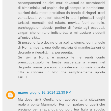
accampamenti abusivi, muri devastati da scarabocchi
di bimbiminkia col papino che gli compra le bombolette,
stazioni della metro presidiate da bande di zingari, treni
vandalizzati, venditori abusivi in tutti i principali luoghi
turistici, mercatini del rubato, movida fuori controllo,
parcheggiatori abusivi perfino di fronte agli ospedali,
zingari che entrano indisturbati a minacciare studenti
all'università...
Si possono fare decine di articoli al giorno, ogni angolo
di Roma mostra una delle migliaia di manifestazioni di
degrado e illegalità mai perseguita.
Se vivi a Roma e manco te ne rendi conto
preoccupati:solo le bestie assuefatte a vivere nel
degrado ormai possono considerare normale questa
città e criticare un blog che semplicemente riporta
FATTI.
marco
giugno 16, 2014 12:39 PM
Ma dove vivi? Quella foto rappresenta la situazione
reale a ponte Mammolo. Per non parlare di quelli che
pisciano per strada quando porti tua figlia a scuola.