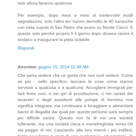
solo allora faranno qualcosa.
Per esempio, dopo mesi e mesi di ininterrotte inutili
segnalazioni, solo l'altro ieri hanno demolito le 40 baracche
con vista cupola di San Pietro che erano su Monte Ciocci. E
questo solo perché proprio lì il giorno dopo doveva venire il
sindaco a inaugurare la pista ciclabile.
Rispondi
Anonimo
giugno 15, 2014 11:48 AM
Che pena vedere che cè gente che non vuol vedere. Come
se poi - nello specifico- lasciare le cose come stanno
servisse a qualcosa o a qualcuno. Accogliere immigrati per
farli finire così, o nei giri di prostituzione, o nei racket dei
lavavetri o degli assistenti alle pompe di benzina non
significa integrare, ma continuare a foraggiare e alimentare
bacini di illegalità dai quali per queste persone sarà sempre
più difficile uscire. Questo non fa di noi una società
tollerante, ma una società cieca e menefreghista verso chi
sta peggio di noi. Lasciando alla loro mercè i più indifesi,
tanto se rubano a casa di uno qualunque -ad esempio- la