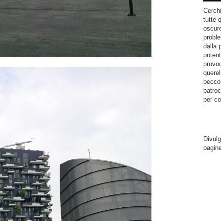
Cerchi
tutte 
oscure
proble
dalla 
potent
provoc
querel
becco.
patroc
per co
Divulg
pagin