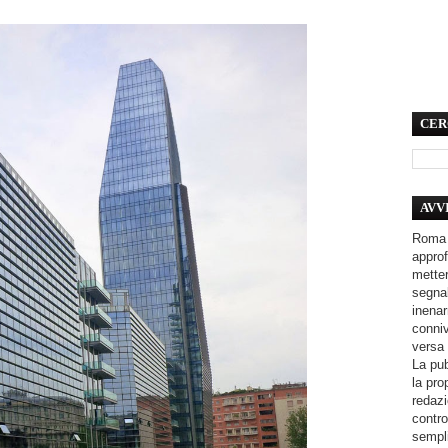
CER
AVV
Roma 
approf
metter
segnal
inenar
conniv
versa 
La pub
la pro
redazi
contro
sempli