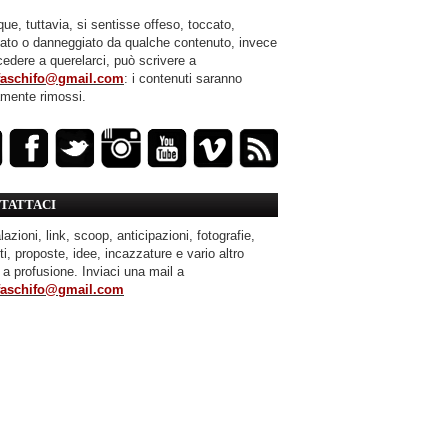
ue, tuttavia, si sentisse offeso, toccato,
mato o danneggiato da qualche contenuto, invece
cedere a querelarci, può scrivere a
faschifo@gmail.com
: i contenuti saranno
amente rimossi.
TATTACI
azioni, link, scoop, anticipazioni, fotografie,
ti, proposte, idee, incazzature e vario altro
 a profusione. Inviaci una mail a
faschifo@gmail.com