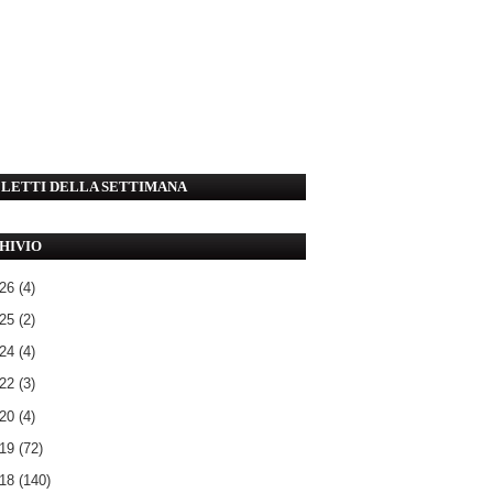
' LETTI DELLA SETTIMANA
HIVIO
026
(4)
025
(2)
024
(4)
022
(3)
020
(4)
019
(72)
018
(140)