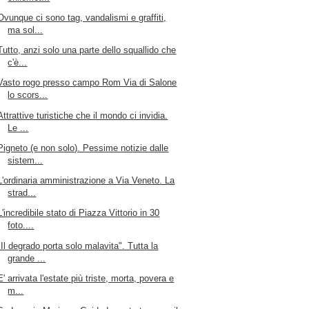
Ovunque ci sono tag, vandalismi e graffiti,
ma sol...
Tutto, anzi solo una parte dello squallido che
c'è...
Vasto rogo presso campo Rom Via di Salone
lo scors...
Attrattive turistiche che il mondo ci invidia.
Le ...
Pigneto (e non solo). Pessime notizie dalle
sistem...
L'ordinaria amministrazione a Via Veneto. La
strad...
L'incredibile stato di Piazza Vittorio in 30
foto....
"Il degrado porta solo malavita". Tutta la
grande ...
E' arrivata l'estate più triste, morta, povera e
m...