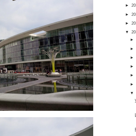
►
2
►
2
►
2
▼
2