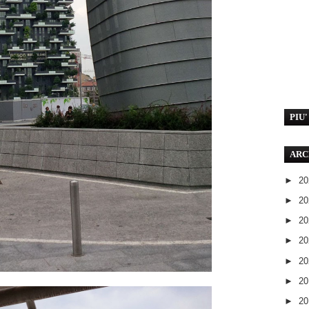
PIU
ARC
►
2
►
2
►
2
►
2
►
2
►
2
►
2