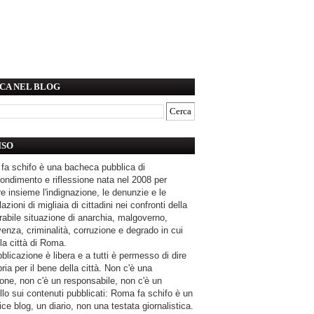
CA NEL BLOG
ISO
fa schifo è una bacheca pubblica di
ondimento e riflessione nata nel 2008 per
e insieme l'indignazione, le denunzie e le
azioni di migliaia di cittadini nei confronti della
rabile situazione di anarchia, malgoverno,
enza, criminalità, corruzione e degrado in cui
la città di Roma.
blicazione è libera e a tutti è permesso di dire
pria per il bene della città. Non c'è una
one, non c'è un responsabile, non c'è un
llo sui contenuti pubblicati: Roma fa schifo è un
ce blog, un diario, non una testata giornalistica.