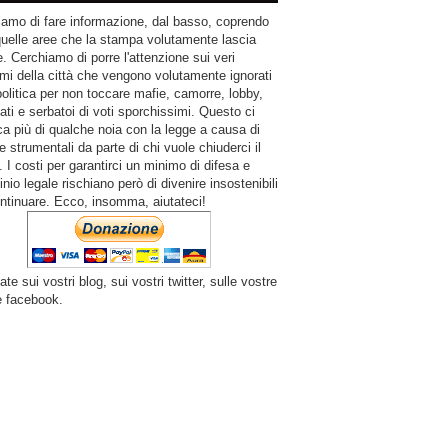
amo di fare informazione, dal basso, coprendo
quelle aree che la stampa volutamente lascia
. Cerchiamo di porre l'attenzione sui veri
mi della città che vengono volutamente ignorati
politica per non toccare mafie, camorre, lobby,
ati e serbatoi di voti sporchissimi. Questo ci
a più di qualche noia con la legge a causa di
e strumentali da parte di chi vuole chiuderci il
 I costi per garantirci un minimo di difesa e
inio legale rischiano però di divenire insostenibili
ntinuare. Ecco, insomma, aiutateci!
ate sui vostri blog, sui vostri twitter, sulle vostre
e facebook.