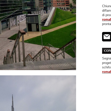
Chiunq
diffa
di pro
roma
pront
CON
Segnal
proget
schifo
roma