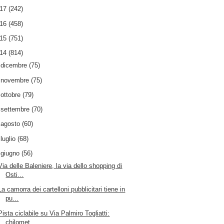
017
(242)
016
(458)
015
(751)
014
(814)
►
dicembre
(75)
►
novembre
(75)
►
ottobre
(79)
►
settembre
(70)
►
agosto
(60)
►
luglio
(68)
▼
giugno
(56)
Via delle Baleniere, la via dello shopping di
Osti...
La camorra dei cartelloni pubblicitari tiene in
pu...
Pista ciclabile su Via Palmiro Togliatti:
chilomet...