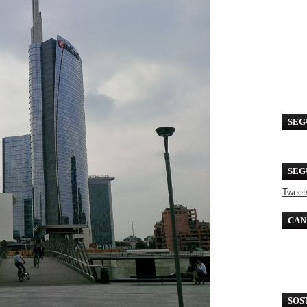
SEG
SEG
Tweet
CAN
SOS