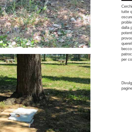
Cerchi
tutte 
oscure
proble
dalla 
potent
provoc
querel
becco.
patroc
per co
Divulg
pagin