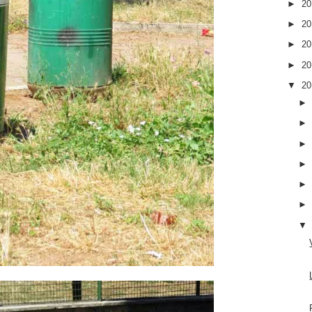
►
2
►
2
►
2
►
2
▼
2