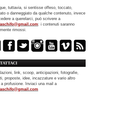
ue, tuttavia, si sentisse offeso, toccato,
mato o danneggiato da qualche contenuto, invece
cedere a querelarci, può scrivere a
faschifo@gmail.com
: i contenuti saranno
amente rimossi.
TATTACI
azioni, link, scoop, anticipazioni, fotografie,
ti, proposte, idee, incazzature e vario altro
 a profusione. Inviaci una mail a
faschifo@gmail.com