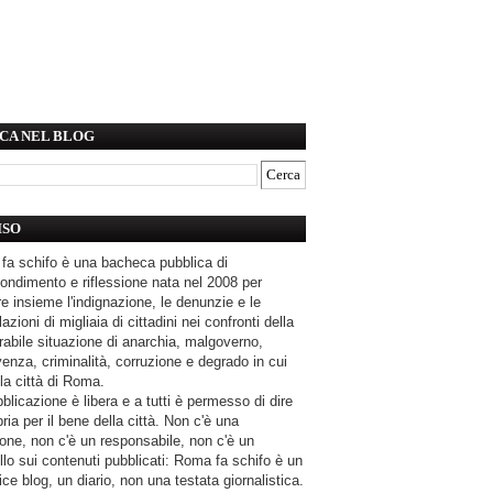
CA NEL BLOG
ISO
fa schifo è una bacheca pubblica di
ondimento e riflessione nata nel 2008 per
e insieme l'indignazione, le denunzie e le
azioni di migliaia di cittadini nei confronti della
rabile situazione di anarchia, malgoverno,
enza, criminalità, corruzione e degrado in cui
la città di Roma.
blicazione è libera e a tutti è permesso di dire
pria per il bene della città. Non c'è una
one, non c'è un responsabile, non c'è un
llo sui contenuti pubblicati: Roma fa schifo è un
ce blog, un diario, non una testata giornalistica.