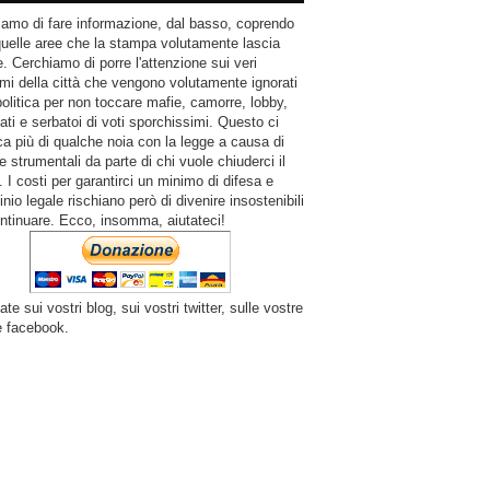
amo di fare informazione, dal basso, coprendo
quelle aree che la stampa volutamente lascia
. Cerchiamo di porre l'attenzione sui veri
mi della città che vengono volutamente ignorati
politica per non toccare mafie, camorre, lobby,
ati e serbatoi di voti sporchissimi. Questo ci
a più di qualche noia con la legge a causa di
e strumentali da parte di chi vuole chiuderci il
 I costi per garantirci un minimo di difesa e
inio legale rischiano però di divenire insostenibili
ntinuare. Ecco, insomma, aiutateci!
ate sui vostri blog, sui vostri twitter, sulle vostre
e facebook.