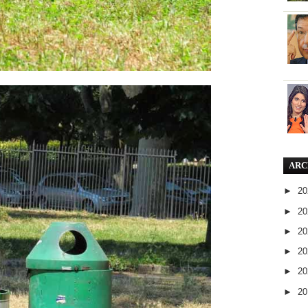
ARC
►
2
►
2
►
2
►
2
►
2
►
2