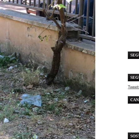
SEG
SEG
Tweet
CAN
SOS