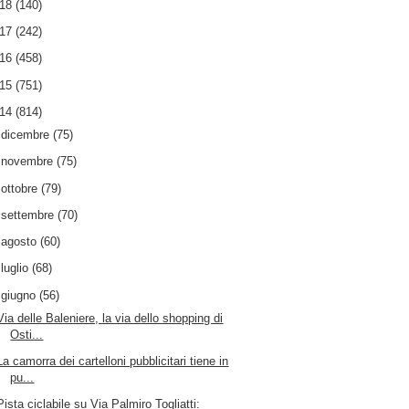
018
(140)
017
(242)
016
(458)
015
(751)
014
(814)
►
dicembre
(75)
►
novembre
(75)
►
ottobre
(79)
►
settembre
(70)
►
agosto
(60)
►
luglio
(68)
▼
giugno
(56)
Via delle Baleniere, la via dello shopping di
Osti...
La camorra dei cartelloni pubblicitari tiene in
pu...
Pista ciclabile su Via Palmiro Togliatti: