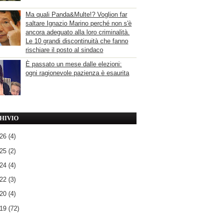
Ma quali Panda&Multe!? Voglion far
saltare Ignazio Marino perché non s'è
ancora adeguato alla loro criminalità.
Le 10 grandi discontinuità che fanno
rischiare il posto al sindaco
È passato un mese dalle elezioni:
ogni ragionevole pazienza è esaurita
HIVIO
026
(4)
025
(2)
024
(4)
022
(3)
020
(4)
019
(72)