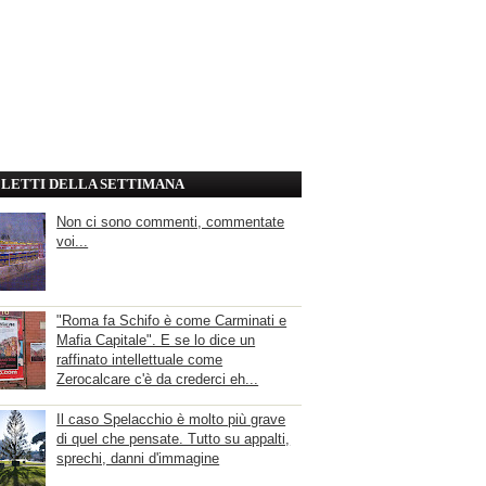
' LETTI DELLA SETTIMANA
Non ci sono commenti, commentate
voi...
"Roma fa Schifo è come Carminati e
Mafia Capitale". E se lo dice un
raffinato intellettuale come
Zerocalcare c'è da crederci eh...
Il caso Spelacchio è molto più grave
di quel che pensate. Tutto su appalti,
sprechi, danni d'immagine