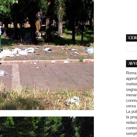
CER
AVV
Roma 
approf
metter
segnal
inenar
conniv
versa 
La pub
la pro
redazi
contro
sempli