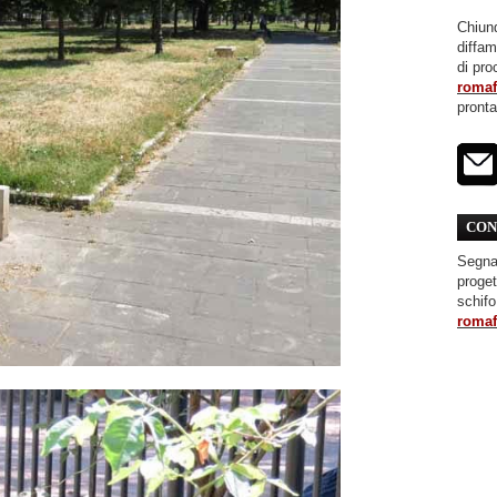
Chiunq
diffa
di pro
roma
pront
CON
Segnal
proget
schifo
roma