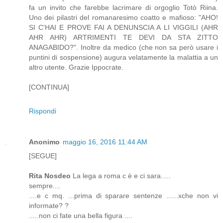
fa un invito che farebbe lacrimare di orgoglio Totò Riina.
Uno dei pilastri del romanaresimo coatto e mafioso: "AHO!
SI C'HAI E PROVE FAI A DENUNSCIA A LI VIGGILI (AHR
AHR AHR) ARTRIMENTI TE DEVI DA STA ZITTO
ANAGABIDO?". Inoltre da medico (che non sa però usare i
puntini di sospensione) augura velatamente la malattia a un
altro utente. Grazie Ippocrate.
[CONTINUA]
Rispondi
Anonimo
maggio 16, 2016 11:44 AM
[SEGUE]
Rita Nosdeo
La lega a roma c è e ci sara.....
sempre....
....e c mq. ...prima di sparare sentenze ......xche non vi
informate? ?
.....non ci fate una bella figura ....