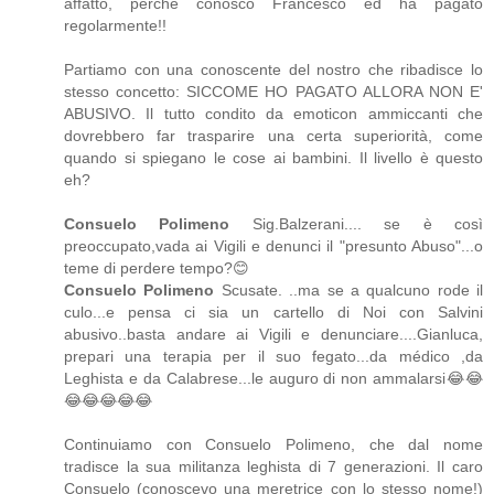
affatto, perché conosco Francesco ed ha pagato
regolarmente!!
Partiamo con una conoscente del nostro che ribadisce lo
stesso concetto: SICCOME HO PAGATO ALLORA NON E'
ABUSIVO. Il tutto condito da emoticon ammiccanti che
dovrebbero far trasparire una certa superiorità, come
quando si spiegano le cose ai bambini. Il livello è questo
eh?
Consuelo Polimeno
Sig.Balzerani.... se è così
preoccupato,vada ai Vigili e denunci il "presunto Abuso"...o
teme di perdere tempo?😊
Consuelo Polimeno
Scusate. ..ma se a qualcuno rode il
culo...e pensa ci sia un cartello di Noi con Salvini
abusivo..basta andare ai Vigili e denunciare....Gianluca,
prepari una terapia per il suo fegato...da médico ,da
Leghista e da Calabrese...le auguro di non ammalarsi😂😂
😂😂😂😂😂
Continuiamo con Consuelo Polimeno, che dal nome
tradisce la sua militanza leghista di 7 generazioni. Il caro
Consuelo (conoscevo una meretrice con lo stesso nome!)