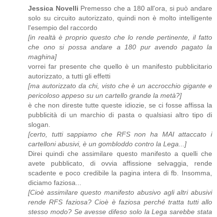
Jessica Novelli
Premesso che a 180 all'ora, si può andare
solo su circuito autorizzato, quindi non è molto intelligente
l'esempio del raccordo
[in realtà è proprio questo che lo rende pertinente, il fatto
che ono si possa andare a 180 pur avendo pagato la
maghina]
vorrei far presente che quello è un manifesto pubblicitario
autorizzato, a tutti gli effetti
[ma autorizzato da chi, visto che è un accrocchio gigante e
pericoloso appeso su un cartello grande la metà?]
è che non direste tutte queste idiozie, se ci fosse affissa la
pubblicità di un marchio di pasta o qualsiasi altro tipo di
slogan.
[certo, tutti sappiamo che RFS non ha MAI attaccato i
cartelloni abusivi, è un gombloddo contro la Lega...]
Direi quindi che assimilare questo manifesto a quelli che
avete pubblicato, di ovvia affissione selvaggia, rende
scadente e poco credibile la pagina intera di fb. Insomma,
diciamo faziosa...
[Cioè assimilare questo manifesto abusivo agli altri abusivi
rende RFS faziosa? Cioè è faziosa perché tratta tutti allo
stesso modo? Se avesse difeso solo la Lega sarebbe stata