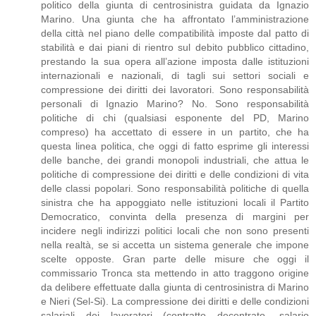
politico della giunta di centrosinistra guidata da Ignazio
Marino. Una giunta che ha affrontato l’amministrazione
della città nel piano delle compatibilità imposte dal patto di
stabilità e dai piani di rientro sul debito pubblico cittadino,
prestando la sua opera all’azione imposta dalle istituzioni
internazionali e nazionali, di tagli sui settori sociali e
compressione dei diritti dei lavoratori. Sono responsabilità
personali di Ignazio Marino? No. Sono responsabilità
politiche di chi (qualsiasi esponente del PD, Marino
compreso) ha accettato di essere in un partito, che ha
questa linea politica, che oggi di fatto esprime gli interessi
delle banche, dei grandi monopoli industriali, che attua le
politiche di compressione dei diritti e delle condizioni di vita
delle classi popolari. Sono responsabilità politiche di quella
sinistra che ha appoggiato nelle istituzioni locali il Partito
Democratico, convinta della presenza di margini per
incidere negli indirizzi politici locali che non sono presenti
nella realtà, se si accetta un sistema generale che impone
scelte opposte. Gran parte delle misure che oggi il
commissario Tronca sta mettendo in atto traggono origine
da delibere effettuate dalla giunta di centrosinistra di Marino
e Nieri (Sel-Si). La compressione dei diritti e delle condizioni
salariali dei lavoratori (contratto decentrato, salario