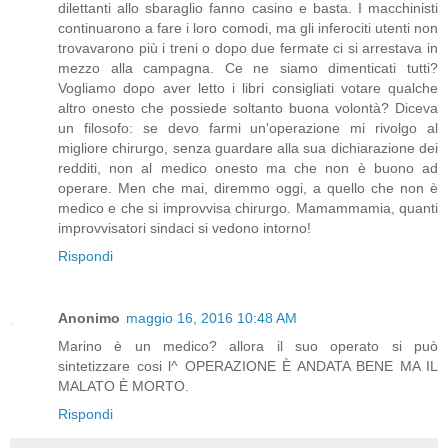
dilettanti allo sbaraglio fanno casino e basta. I macchinisti
continuarono a fare i loro comodi, ma gli inferociti utenti non
trovavarono più i treni o dopo due fermate ci si arrestava in
mezzo alla campagna. Ce ne siamo dimenticati tutti?
Vogliamo dopo aver letto i libri consigliati votare qualche
altro onesto che possiede soltanto buona volontà? Diceva
un filosofo: se devo farmi un'operazione mi rivolgo al
migliore chirurgo, senza guardare alla sua dichiarazione dei
redditi, non al medico onesto ma che non è buono ad
operare. Men che mai, diremmo oggi, a quello che non è
medico e che si improvvisa chirurgo. Mamammamia, quanti
improvvisatori sindaci si vedono intorno!
Rispondi
Anonimo
maggio 16, 2016 10:48 AM
Marino è un medico? allora il suo operato si può
sintetizzare cosi l^ OPERAZIONE È ANDATA BENE MA IL
MALATO È MORTO.
Rispondi