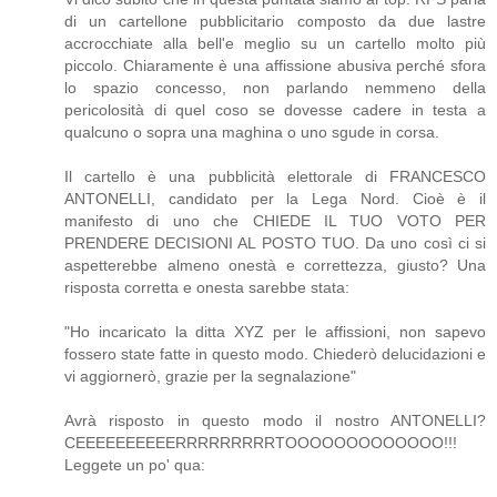
di un cartellone pubblicitario composto da due lastre
accrocchiate alla bell'e meglio su un cartello molto più
piccolo. Chiaramente è una affissione abusiva perché sfora
lo spazio concesso, non parlando nemmeno della
pericolosità di quel coso se dovesse cadere in testa a
qualcuno o sopra una maghina o uno sgude in corsa.
Il cartello è una pubblicità elettorale di FRANCESCO
ANTONELLI, candidato per la Lega Nord. Cioè è il
manifesto di uno che CHIEDE IL TUO VOTO PER
PRENDERE DECISIONI AL POSTO TUO. Da uno così ci si
aspetterebbe almeno onestà e correttezza, giusto? Una
risposta corretta e onesta sarebbe stata:
"Ho incaricato la ditta XYZ per le affissioni, non sapevo
fossero state fatte in questo modo. Chiederò delucidazioni e
vi aggiornerò, grazie per la segnalazione"
Avrà risposto in questo modo il nostro ANTONELLI?
CEEEEEEEEEERRRRRRRRRTOOOOOOOOOOOOO!!!
Leggete un po' qua: