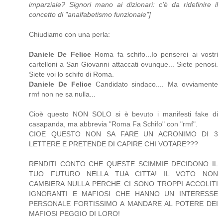
imparziale? Signori mano ai dizionari: c'è da ridefinire il
concetto di "analfabetismo funzionale"]
Chiudiamo con una perla:
Daniele De Felice
Roma fa schifo...Io penserei ai vostri
cartelloni a San Giovanni attaccati ovunque... Siete penosi.
Siete voi lo schifo di Roma.
Daniele De Felice
Candidato sindaco.... Ma ovviamente
rmf non ne sa nulla...
Cioè questo NON SOLO si è bevuto i manifesti fake di
casapanda, ma abbrevia "Roma Fa Schifo" con "rmf".
CIOE QUESTO NON SA FARE UN ACRONIMO DI 3
LETTERE E PRETENDE DI CAPIRE CHI VOTARE???
RENDITI CONTO CHE QUESTE SCIMMIE DECIDONO IL
TUO FUTURO NELLA TUA CITTA! IL VOTO NON
CAMBIERA NULLA PERCHE CI SONO TROPPI ACCOLITI
IGNORANTI E MAFIOSI CHE HANNO UN INTERESSE
PERSONALE FORTISSIMO A MANDARE AL POTERE DEI
MAFIOSI PEGGIO DI LORO!