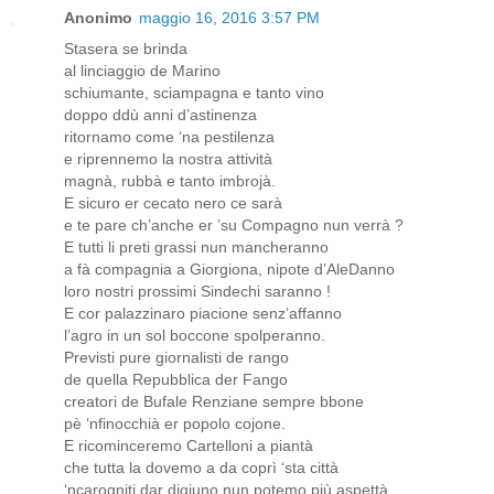
Anonimo
maggio 16, 2016 3:57 PM
Stasera se brinda
al linciaggio de Marino
schiumante, sciampagna e tanto vino
doppo ddù anni d’astinenza
ritornamo come ‘na pestilenza
e riprennemo la nostra attività
magnà, rubbà e tanto imbrojà.
E sicuro er cecato nero ce sarà
e te pare ch’anche er ’su Compagno nun verrà ?
E tutti li preti grassi nun mancheranno
a fà compagnia a Giorgiona, nipote d’AleDanno
loro nostri prossimi Sindechi saranno !
E cor palazzinaro piacione senz’affanno
l’agro in un sol boccone spolperanno.
Previsti pure giornalisti de rango
de quella Repubblica der Fango
creatori de Bufale Renziane sempre bbone
pè ‘nfinocchià er popolo cojone.
E ricominceremo Cartelloni a piantà
che tutta la dovemo a da coprì ‘sta città
‘ncarogniti dar digiuno nun potemo più aspettà.