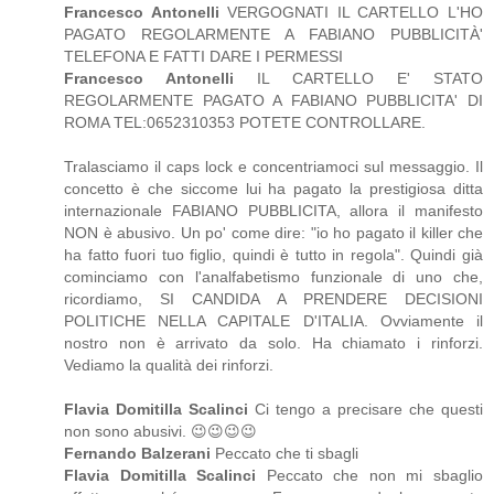
Francesco Antonelli
VERGOGNATI IL CARTELLO L'HO
PAGATO REGOLARMENTE A FABIANO PUBBLICITÀ'
TELEFONA E FATTI DARE I PERMESSI
Francesco Antonelli
IL CARTELLO E' STATO
REGOLARMENTE PAGATO A FABIANO PUBBLICITA' DI
ROMA TEL:0652310353 POTETE CONTROLLARE.
Tralasciamo il caps lock e concentriamoci sul messaggio. Il
concetto è che siccome lui ha pagato la prestigiosa ditta
internazionale FABIANO PUBBLICITA, allora il manifesto
NON è abusivo. Un po' come dire: "io ho pagato il killer che
ha fatto fuori tuo figlio, quindi è tutto in regola". Quindi già
cominciamo con l'analfabetismo funzionale di uno che,
ricordiamo, SI CANDIDA A PRENDERE DECISIONI
POLITICHE NELLA CAPITALE D'ITALIA. Ovviamente il
nostro non è arrivato da solo. Ha chiamato i rinforzi.
Vediamo la qualità dei rinforzi.
Flavia Domitilla Scalinci
Ci tengo a precisare che questi
non sono abusivi. 😉😉😉😉
Fernando Balzerani
Peccato che ti sbagli
Flavia Domitilla Scalinci
Peccato che non mi sbaglio