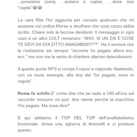
...possiamo comq. ...aiutarvi a capire. ....dove non
"capite"😂😂
La cara Rita l'ho aggiunta per cercare qualcuno che mi
aiutasse col codice Morse a decifrare che cosa cazzo abbia
scritto. Chiare solo le faccine deridenti. Il messaggio in ogni
caso è un altro CULT romanaro: "AHO; SI UN ZAI E COSE
TE DEVI DA STA ZITTO ANAGABIDO???". Ho il sentore che
la rivelazione sia sempre "siccome ho pagato allora ecc.
ecc." ma non me la sento di chiedere ulteriori delucidazioni.
A questo punto RFS si rompe il cazzo e risponde ribattendo,
con un ovvio esempio, alla tesi del "ho pagato, sono in
regola":
Roma fa schifo
E' come dire che se vado a 180 all'ora sul
raccordo nessuno mi puo' dire niente perché la macchina
l'ho pagata. Ma cosa dice?
E qui abbiamo il TOP DEL TOP dell'analfabetismo
funzionale. Arriva una sgherra di Antonelli e ci produce
questo: