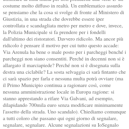
costume molto diffuso in realtà. Un emblematico assurdo
se pensiamo che la cosa si svolge di fronte al Ministero di
Giustizia, in una strada che dovrebbe essere iper
controllata e scandagliata metro per metro e dove, invece,
la Polizia Municipale si fa prendere per i fondelli
dall'ultimo dei ristoratori. Davvero ridicolo. Ma ancor più
ridicolo è pensare il motivo per cui tutto questo accade:
Via Arenula ha bene o male posto per i parcheggi benché i
parcheggi non siano consentiti. Perché in decenni non si è
allargato il marciapiede? Perché non si è disegnata sulla
destra una ciclabile? La sosta selvaggia ci sarà fintanto che
ci sarà spazio per farla e nessuna multa potrà ovviare (ma
il Primo Municipio continua a ragionare così, come
nessuna amministrazione locale in Europa ragione: si
stanno apprestando a rifare Via Galvani, ad esempio,
dilapidando 700mila euro senza modificare minimamente
l'assetto della strada. Uno scandalo). Chiediamo comunque
a tutti coloro che passano qui ogni giorno di segnalare,
segnalare, segnalare. Alcune segnalazioni su IoSegnalo