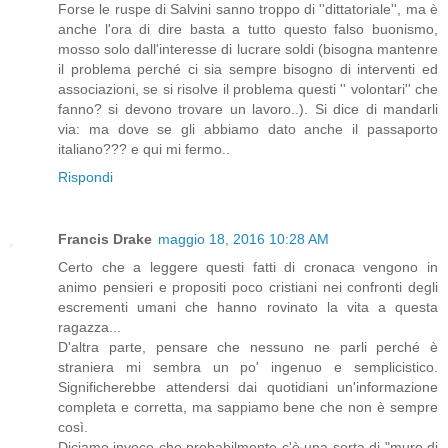
Forse le ruspe di Salvini sanno troppo di ''dittatoriale'', ma è
anche l'ora di dire basta a tutto questo falso buonismo,
mosso solo dall'interesse di lucrare soldi (bisogna mantenre
il problema perché ci sia sempre bisogno di interventi ed
associazioni, se si risolve il problema questi '' volontari'' che
fanno? si devono trovare un lavoro..). Si dice di mandarli
via: ma dove se gli abbiamo dato anche il passaporto
italiano??? e qui mi fermo..
Rispondi
Francis Drake
maggio 18, 2016 10:28 AM
Certo che a leggere questi fatti di cronaca vengono in
animo pensieri e propositi poco cristiani nei confronti degli
escrementi umani che hanno rovinato la vita a questa
ragazza...
D'altra parte, pensare che nessuno ne parli perché è
straniera mi sembra un po' ingenuo e semplicistico.
Significherebbe attendersi dai quotidiani un'informazione
completa e corretta, ma sappiamo bene che non è sempre
così.
Diciamo invece che probabilmente c'è una sorta di "muro di