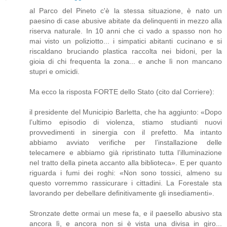
al Parco del Pineto c'è la stessa situazione, è nato un
paesino di case abusive abitate da delinquenti in mezzo alla
riserva naturale. In 10 anni che ci vado a spasso non ho
mai visto un poliziotto... i simpatici abitanti cucinano e si
riscaldano bruciando plastica raccolta nei bidoni, per la
gioia di chi frequenta la zona... e anche lì non mancano
stupri e omicidi.
Ma ecco la risposta FORTE dello Stato (cito dal Corriere):
il presidente del Municipio Barletta, che ha aggiunto: «Dopo
l’ultimo episodio di violenza, stiamo studianti nuovi
provvedimenti in sinergia con il prefetto. Ma intanto
abbiamo avviato verifiche per l’installazione delle
telecamere e abbiamo già ripristinato tutta l’illuminazione
nel tratto della pineta accanto alla biblioteca». E per quanto
riguarda i fumi dei roghi: «Non sono tossici, almeno su
questo vorremmo rassicurare i cittadini. La Forestale sta
lavorando per debellare definitivamente gli insediamenti».
Stronzate dette ormai un mese fa, e il paesello abusivo sta
ancora lì, e ancora non si è vista una divisa in giro...