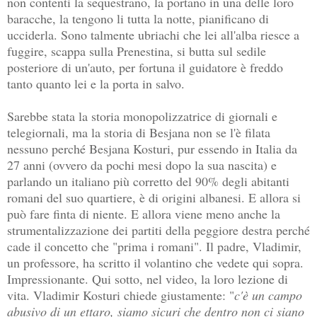
non contenti la sequestrano, la portano in una delle loro
baracche, la tengono li tutta la notte, pianificano di
ucciderla. Sono talmente ubriachi che lei all'alba riesce a
fuggire, scappa sulla Prenestina, si butta sul sedile
posteriore di un'auto, per fortuna il guidatore è freddo
tanto quanto lei e la porta in salvo.
Sarebbe stata la storia monopolizzatrice di giornali e
telegiornali, ma la storia di Besjana non se l'è filata
nessuno perché Besjana Kosturi, pur essendo in Italia da
27 anni (ovvero da pochi mesi dopo la sua nascita) e
parlando un italiano più corretto del 90% degli abitanti
romani del suo quartiere, è di origini albanesi. E allora si
può fare finta di niente. E allora viene meno anche la
strumentalizzazione dei partiti della peggiore destra perché
cade il concetto che "prima i romani". Il padre, Vladimir,
un professore, ha scritto il volantino che vedete qui sopra.
Impressionante. Qui sotto, nel video, la loro lezione di
vita. Vladimir Kosturi chiede giustamente: "
c'è un campo
abusivo di un ettaro, siamo sicuri che dentro non ci siano