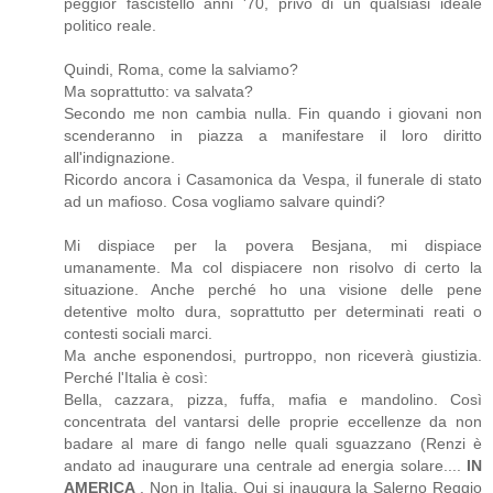
peggior fascistello anni '70, privo di un qualsiasi ideale
politico reale.
Quindi, Roma, come la salviamo?
Ma soprattutto: va salvata?
Secondo me non cambia nulla. Fin quando i giovani non
scenderanno in piazza a manifestare il loro diritto
all'indignazione.
Ricordo ancora i Casamonica da Vespa, il funerale di stato
ad un mafioso. Cosa vogliamo salvare quindi?
Mi dispiace per la povera Besjana, mi dispiace
umanamente. Ma col dispiacere non risolvo di certo la
situazione. Anche perché ho una visione delle pene
detentive molto dura, soprattutto per determinati reati o
contesti sociali marci.
Ma anche esponendosi, purtroppo, non riceverà giustizia.
Perché l'Italia è così:
Bella, cazzara, pizza, fuffa, mafia e mandolino. Così
concentrata del vantarsi delle proprie eccellenze da non
badare al mare di fango nelle quali sguazzano (Renzi è
andato ad inaugurare una centrale ad energia solare....
IN
AMERICA
. Non in Italia. Qui si inaugura la Salerno Reggio