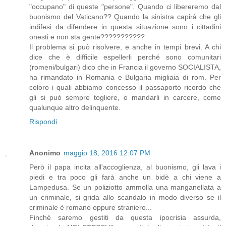
"occupano" di queste "persone". Quando ci libereremo dal
buonismo del Vaticano?? Quando la sinistra capirà che gli
indifesi da difendere in questa situazione sono i cittadini
onesti e non sta gente???????????
Il problema si può risolvere, e anche in tempi brevi. A chi
dice che è difficile espellerli perché sono comunitari
(romeni/bulgari) dico che in Francia il governo SOCIALISTA,
ha rimandato in Romania e Bulgaria migliaia di rom. Per
coloro i quali abbiamo concesso il passaporto ricordo che
gli si può sempre togliere, o mandarli in carcere, come
qualunque altro delinquente.
Rispondi
Anonimo
maggio 18, 2016 12:07 PM
Però il papa incita all'accoglienza, al buonismo, gli lava i
piedi e tra poco gli farà anche un bidè a chi viene a
Lampedusa. Se un poliziotto ammolla una manganellata a
un criminale, si grida allo scandalo in modo diverso se il
criminale è romano oppure straniero...
Finché saremo gestiti da questa ipocrisia assurda,