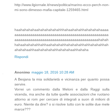
http://www.ilgiornale.it/news/politica/marino-ecco-perch-non-
mi-sono-dimesso-mafia-capitale-1259465.html
haahahahahaahahahahahahhhahaahahahhahahahahaaaa
aaaaaaaaaaaaaaaaaaaaaaaaaaaaaaaaaaaaaaaaaaaaaaa
aaaaaaaaaaaaaaaaaaaaaaaaaaaaaaaaaaaaaaaaaahahah
hahaahahahahhahhaahahahahhahahahahhahhahahahhah
ahahahaahhaahahahahahhahahahaahhahaha
Rispondi
Anonimo
maggio 18, 2016 10:28 AM
A Besjana la mia solidarietà e vicinanza per quanto possa
servire.
Vorrei un commento dalla Meloni e dalla Raggi sulla
vicenda, ma anche da tutte quelle associazioni che ruotano
attorno ai rom per cercare di integrali a suon di milioni di
euro. Niente da dire? o si risolve tutto con le solite due mele
marce???