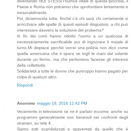
diventando NOI STESSI l'humus vitale di questa ipocrisia, il
Paese e Roma non potranno che sprofondare lentamente e
inesorabilmente.
Poi, diciamocela tutta: finché c'è chi sarà chi certamente si
arricchisce alle spalle di questi episodi disgustosi, a chi può
interessare davvero la soluzione del probema?
In fin dei conti hanno ridotto l'uomo a un qualcosa di
necessariamente sacrificabile pur di ingozzare il maiale di
turno.Mi dispiace perché vorrei una polizia non dico come
quella americana che ti spara se togli le mani dal volante
durante un fermo, ma che perlomeno facesse gli interessi
della collettività.
Solidarietà a tutte le donne che purtroppo hanno pagato per
colpa di qualcun altro.
Rispondi
Anonimo
maggio 18, 2016 12:42 PM
Veramente in televisione se ne è parlato eccome, anche su
programmi generalmente non benevoli nei confronti degli
stranieri, su rete 4.
Siamo tutti scandalizzati e spaventati da quello che è