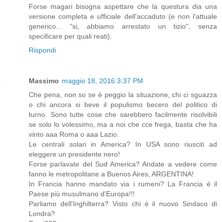
Forse magari bisogna aspettare che la questura dia una
versione completa e ufficiale dell'accaduto (e non l'attuale
generico... "si, abbiamo arrestato un tizio", senza
specificare per quali reati).
Rispondi
Massimo
maggio 18, 2016 3:37 PM
Che pena, non so se è peggio la situazione, chi ci sguazza
o chi ancora si beve il populismo becero del politico di
turno. Sono tutte cose che sarebbero facilmente risolvibili
se solo lo volessimo, ma a noi che cce frega, basta che ha
vinto aaa Roma o aaa Lazio.
Le centrali solari in America? In USA sono riusciti ad
eleggere un presidente nero!
Forse parlavate del Sud America? Andate a vedere come
fanno le metropolitane a Buenos Aires, ARGENTINA!
In Francia hanno mandato via i rumeni? La Francia è il
Paese più musulmano d'Europa!!!
Parliamo dell'Inghilterra? Visto chi è il nuovo Sindaco di
Londra?