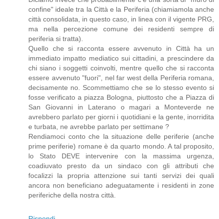
confine" ideale tra la Città e la Periferia (chiamiamola anche
città consolidata, in questo caso, in linea con il vigente PRG,
ma nella percezione comune dei residenti sempre di
periferia si tratta).
Quello che si racconta essere avvenuto in Città ha un
immediato impatto mediatico sui cittadini, a prescindere da
chi siano i soggetti coinvolti, mentre quello che si racconta
essere avvenuto "fuori", nel far west della Periferia romana,
decisamente no. Scommettiamo che se lo stesso evento si
fosse verificato a piazza Bologna, piuttosto che a Piazza di
San Giovanni in Laterano o magari a Monteverde ne
avrebbero parlato per giorni i quotidiani e la gente, inorridita
e turbata, ne avrebbe parlato per settimane ?
Rendiamoci conto che la situazione delle periferie (anche
prime periferie) romane è da quarto mondo. A tal proposito,
lo Stato DEVE intervenire con la massima urgenza,
coadiuvato presto da un sindaco con gli attributi che
focalizzi la propria attenzione sui tanti servizi dei quali
ancora non beneficiano adeguatamente i residenti in zone
periferiche della nostra città.
Rispondi