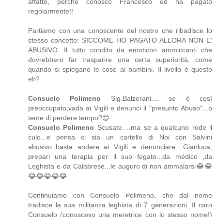
affatto, perché conosco Francesco ed ha pagato
regolarmente!!
Partiamo con una conoscente del nostro che ribadisce lo
stesso concetto: SICCOME HO PAGATO ALLORA NON E'
ABUSIVO. Il tutto condito da emoticon ammiccanti che
dovrebbero far trasparire una certa superiorità, come
quando si spiegano le cose ai bambini. Il livello è questo
eh?
Consuelo Polimeno
Sig.Balzerani.... se è così
preoccupato,vada ai Vigili e denunci il "presunto Abuso"...o
teme di perdere tempo?😊
Consuelo Polimeno
Scusate. ..ma se a qualcuno rode il
culo...e pensa ci sia un cartello di Noi con Salvini
abusivo..basta andare ai Vigili e denunciare....Gianluca,
prepari una terapia per il suo fegato...da médico ,da
Leghista e da Calabrese...le auguro di non ammalarsi😂😂
😂😂😂😂😂
Continuiamo con Consuelo Polimeno, che dal nome
tradisce la sua militanza leghista di 7 generazioni. Il caro
Consuelo (conoscevo una meretrice con lo stesso nome!)