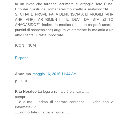
fa un invito che farebbe lacrimare di orgoglio Totò Riina.
Uno dei pilastri del romanaresimo coatto e mafioso: "AHO!
SI C'HAI E PROVE FAI A DENUNSCIA A LI VIGGILI (AHR
AHR AHR) ARTRIMENTI TE DEVI DA STA ZITTO
ANAGABIDO?". Inoltre da medico (che non sa però usare i
puntini di sospensione) augura velatamente la malattia a un
altro utente. Grazie Ippocrate.
[CONTINUA]
Rispondi
Anonimo
maggio 16, 2016 11:44 AM
[SEGUE]
Rita Nosdeo
La lega a roma c è e ci sara.....
sempre....
....e c mq. ...prima di sparare sentenze ......xche non vi
informate? ?
.....non ci fate una bella figura ....