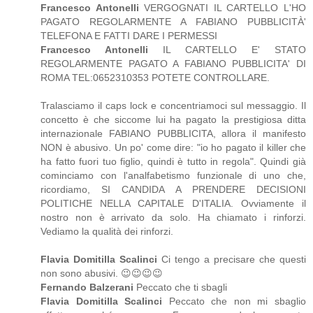
Francesco Antonelli
VERGOGNATI IL CARTELLO L'HO
PAGATO REGOLARMENTE A FABIANO PUBBLICITÀ'
TELEFONA E FATTI DARE I PERMESSI
Francesco Antonelli
IL CARTELLO E' STATO
REGOLARMENTE PAGATO A FABIANO PUBBLICITA' DI
ROMA TEL:0652310353 POTETE CONTROLLARE.
Tralasciamo il caps lock e concentriamoci sul messaggio. Il
concetto è che siccome lui ha pagato la prestigiosa ditta
internazionale FABIANO PUBBLICITA, allora il manifesto
NON è abusivo. Un po' come dire: "io ho pagato il killer che
ha fatto fuori tuo figlio, quindi è tutto in regola". Quindi già
cominciamo con l'analfabetismo funzionale di uno che,
ricordiamo, SI CANDIDA A PRENDERE DECISIONI
POLITICHE NELLA CAPITALE D'ITALIA. Ovviamente il
nostro non è arrivato da solo. Ha chiamato i rinforzi.
Vediamo la qualità dei rinforzi.
Flavia Domitilla Scalinci
Ci tengo a precisare che questi
non sono abusivi. 😉😉😉😉
Fernando Balzerani
Peccato che ti sbagli
Flavia Domitilla Scalinci
Peccato che non mi sbaglio