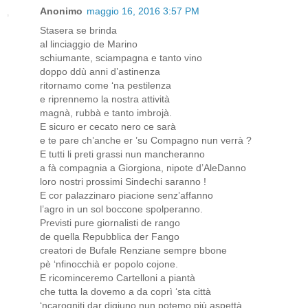
Anonimo
maggio 16, 2016 3:57 PM
Stasera se brinda
al linciaggio de Marino
schiumante, sciampagna e tanto vino
doppo ddù anni d’astinenza
ritornamo come ‘na pestilenza
e riprennemo la nostra attività
magnà, rubbà e tanto imbrojà.
E sicuro er cecato nero ce sarà
e te pare ch’anche er ’su Compagno nun verrà ?
E tutti li preti grassi nun mancheranno
a fà compagnia a Giorgiona, nipote d’AleDanno
loro nostri prossimi Sindechi saranno !
E cor palazzinaro piacione senz’affanno
l’agro in un sol boccone spolperanno.
Previsti pure giornalisti de rango
de quella Repubblica der Fango
creatori de Bufale Renziane sempre bbone
pè ‘nfinocchià er popolo cojone.
E ricominceremo Cartelloni a piantà
che tutta la dovemo a da coprì ‘sta città
‘ncarogniti dar digiuno nun potemo più aspettà.