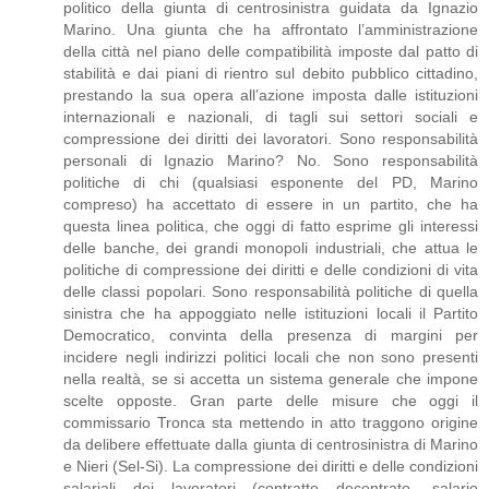
politico della giunta di centrosinistra guidata da Ignazio
Marino. Una giunta che ha affrontato l’amministrazione
della città nel piano delle compatibilità imposte dal patto di
stabilità e dai piani di rientro sul debito pubblico cittadino,
prestando la sua opera all’azione imposta dalle istituzioni
internazionali e nazionali, di tagli sui settori sociali e
compressione dei diritti dei lavoratori. Sono responsabilità
personali di Ignazio Marino? No. Sono responsabilità
politiche di chi (qualsiasi esponente del PD, Marino
compreso) ha accettato di essere in un partito, che ha
questa linea politica, che oggi di fatto esprime gli interessi
delle banche, dei grandi monopoli industriali, che attua le
politiche di compressione dei diritti e delle condizioni di vita
delle classi popolari. Sono responsabilità politiche di quella
sinistra che ha appoggiato nelle istituzioni locali il Partito
Democratico, convinta della presenza di margini per
incidere negli indirizzi politici locali che non sono presenti
nella realtà, se si accetta un sistema generale che impone
scelte opposte. Gran parte delle misure che oggi il
commissario Tronca sta mettendo in atto traggono origine
da delibere effettuate dalla giunta di centrosinistra di Marino
e Nieri (Sel-Si). La compressione dei diritti e delle condizioni
salariali dei lavoratori (contratto decentrato, salario