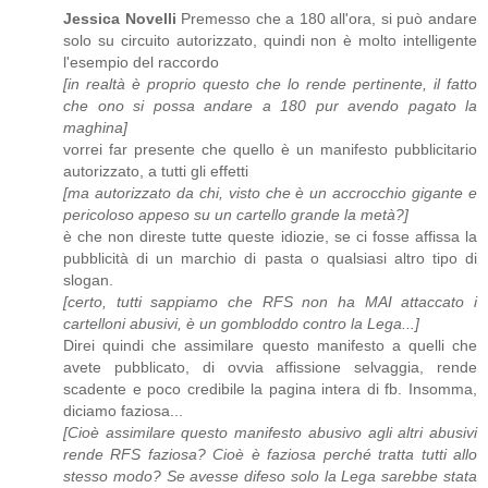
Jessica Novelli
Premesso che a 180 all'ora, si può andare
solo su circuito autorizzato, quindi non è molto intelligente
l'esempio del raccordo
[in realtà è proprio questo che lo rende pertinente, il fatto
che ono si possa andare a 180 pur avendo pagato la
maghina]
vorrei far presente che quello è un manifesto pubblicitario
autorizzato, a tutti gli effetti
[ma autorizzato da chi, visto che è un accrocchio gigante e
pericoloso appeso su un cartello grande la metà?]
è che non direste tutte queste idiozie, se ci fosse affissa la
pubblicità di un marchio di pasta o qualsiasi altro tipo di
slogan.
[certo, tutti sappiamo che RFS non ha MAI attaccato i
cartelloni abusivi, è un gombloddo contro la Lega...]
Direi quindi che assimilare questo manifesto a quelli che
avete pubblicato, di ovvia affissione selvaggia, rende
scadente e poco credibile la pagina intera di fb. Insomma,
diciamo faziosa...
[Cioè assimilare questo manifesto abusivo agli altri abusivi
rende RFS faziosa? Cioè è faziosa perché tratta tutti allo
stesso modo? Se avesse difeso solo la Lega sarebbe stata