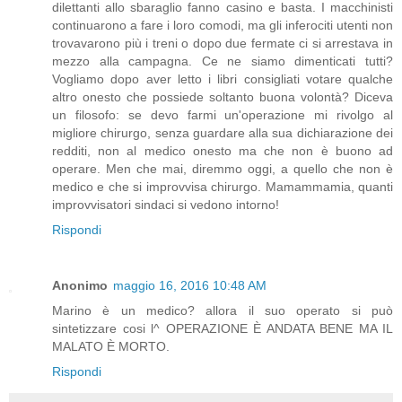
dilettanti allo sbaraglio fanno casino e basta. I macchinisti
continuarono a fare i loro comodi, ma gli inferociti utenti non
trovavarono più i treni o dopo due fermate ci si arrestava in
mezzo alla campagna. Ce ne siamo dimenticati tutti?
Vogliamo dopo aver letto i libri consigliati votare qualche
altro onesto che possiede soltanto buona volontà? Diceva
un filosofo: se devo farmi un'operazione mi rivolgo al
migliore chirurgo, senza guardare alla sua dichiarazione dei
redditi, non al medico onesto ma che non è buono ad
operare. Men che mai, diremmo oggi, a quello che non è
medico e che si improvvisa chirurgo. Mamammamia, quanti
improvvisatori sindaci si vedono intorno!
Rispondi
Anonimo
maggio 16, 2016 10:48 AM
Marino è un medico? allora il suo operato si può
sintetizzare cosi l^ OPERAZIONE È ANDATA BENE MA IL
MALATO È MORTO.
Rispondi