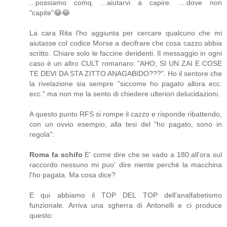
...possiamo comq. ...aiutarvi a capire. ....dove non
"capite"😂😂
La cara Rita l'ho aggiunta per cercare qualcuno che mi
aiutasse col codice Morse a decifrare che cosa cazzo abbia
scritto. Chiare solo le faccine deridenti. Il messaggio in ogni
caso è un altro CULT romanaro: "AHO; SI UN ZAI E COSE
TE DEVI DA STA ZITTO ANAGABIDO???". Ho il sentore che
la rivelazione sia sempre "siccome ho pagato allora ecc.
ecc." ma non me la sento di chiedere ulteriori delucidazioni.
A questo punto RFS si rompe il cazzo e risponde ribattendo,
con un ovvio esempio, alla tesi del "ho pagato, sono in
regola":
Roma fa schifo
E' come dire che se vado a 180 all'ora sul
raccordo nessuno mi puo' dire niente perché la macchina
l'ho pagata. Ma cosa dice?
E qui abbiamo il TOP DEL TOP dell'analfabetismo
funzionale. Arriva una sgherra di Antonelli e ci produce
questo: