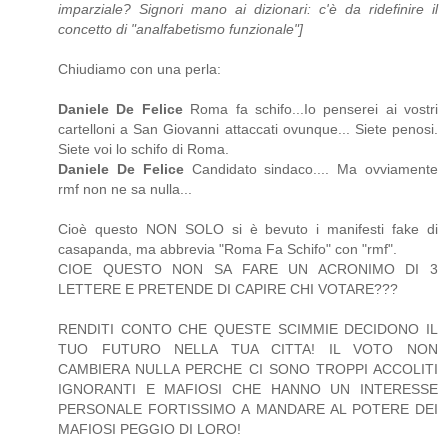
imparziale? Signori mano ai dizionari: c'è da ridefinire il
concetto di "analfabetismo funzionale"]
Chiudiamo con una perla:
Daniele De Felice
Roma fa schifo...Io penserei ai vostri
cartelloni a San Giovanni attaccati ovunque... Siete penosi.
Siete voi lo schifo di Roma.
Daniele De Felice
Candidato sindaco.... Ma ovviamente
rmf non ne sa nulla...
Cioè questo NON SOLO si è bevuto i manifesti fake di
casapanda, ma abbrevia "Roma Fa Schifo" con "rmf".
CIOE QUESTO NON SA FARE UN ACRONIMO DI 3
LETTERE E PRETENDE DI CAPIRE CHI VOTARE???
RENDITI CONTO CHE QUESTE SCIMMIE DECIDONO IL
TUO FUTURO NELLA TUA CITTA! IL VOTO NON
CAMBIERA NULLA PERCHE CI SONO TROPPI ACCOLITI
IGNORANTI E MAFIOSI CHE HANNO UN INTERESSE
PERSONALE FORTISSIMO A MANDARE AL POTERE DEI
MAFIOSI PEGGIO DI LORO!