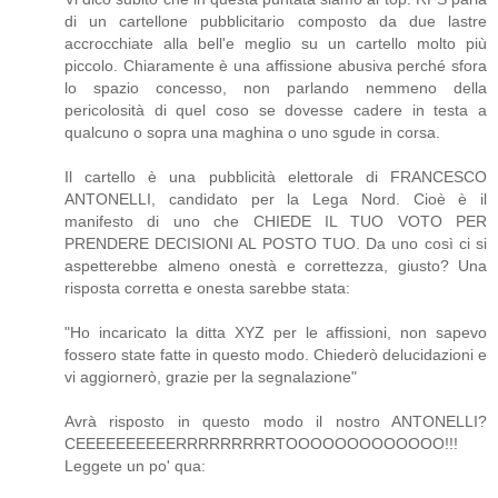
di un cartellone pubblicitario composto da due lastre
accrocchiate alla bell'e meglio su un cartello molto più
piccolo. Chiaramente è una affissione abusiva perché sfora
lo spazio concesso, non parlando nemmeno della
pericolosità di quel coso se dovesse cadere in testa a
qualcuno o sopra una maghina o uno sgude in corsa.
Il cartello è una pubblicità elettorale di FRANCESCO
ANTONELLI, candidato per la Lega Nord. Cioè è il
manifesto di uno che CHIEDE IL TUO VOTO PER
PRENDERE DECISIONI AL POSTO TUO. Da uno così ci si
aspetterebbe almeno onestà e correttezza, giusto? Una
risposta corretta e onesta sarebbe stata:
"Ho incaricato la ditta XYZ per le affissioni, non sapevo
fossero state fatte in questo modo. Chiederò delucidazioni e
vi aggiornerò, grazie per la segnalazione"
Avrà risposto in questo modo il nostro ANTONELLI?
CEEEEEEEEEERRRRRRRRRTOOOOOOOOOOOOO!!!
Leggete un po' qua: