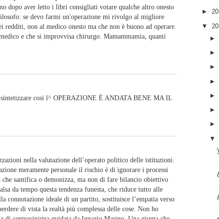
 dopo aver letto i libri consigliati votare qualche altro onesto
►
2
ilosofo: se devo farmi un'operazione mi rivolgo al migliore
dei redditi, non al medico onesto ma che non è buono ad operare.
▼
2
 medico e che si improvvisa chirurgo. Mamammamia, quanti
 può sintetizzare cosi l^ OPERAZIONE È ANDATA BENE MA IL
azioni nella valutazione dell’operato politico delle istituzioni.
azione meramente personale il rischio è di ignorare i processi
ria che santifica o demonizza, ma non di fare bilancio obiettivo
valsa da tempo questa tendenza funesta, che riduce tutto alle
alla connotazione ideale di un partito, sostituisce l’empatia verso
perdere di vista la realtà più complessa delle cose. Non ho
nta di centrosinistra guidata da Ignazio Marino. Una giunta che