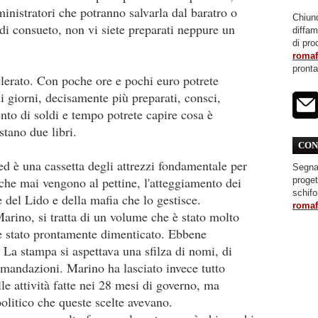
ministratori che potranno salvarla dal baratro o
Chiunq
di consueto, non vi siete preparati neppure un
diffa
di pro
roma
pront
erato. Con poche ore e pochi euro potrete
di giorni, decisamente più preparati, consci,
nto di soldi e tempo potrete capire cosa è
tano due libri.
CON
ed è una cassetta degli attrezzi fondamentale per
Segnal
i che mai vengono al pettine, l'atteggiamento dei
proget
schifo
 del Lido e della mafia che lo gestisce.
roma
Marino, si tratta di un volume che è stato molto
, è stato prontamente dimenticato. Ebbene
 La stampa si aspettava una sfilza di nomi, di
comandazioni. Marino ha lasciato invece tutto
le attività fatte nei 28 mesi di governo, ma
 politico che queste scelte avevano.