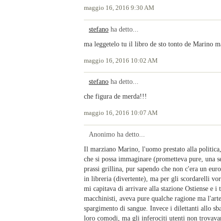
maggio 16, 2016 9:30 AM
stefano
ha detto...
ma leggetelo tu il libro de sto tonto de Marino m
maggio 16, 2016 10:02 AM
stefano
ha detto...
che figura de merda!!!
maggio 16, 2016 10:07 AM
Anonimo ha detto...
Il marziano Marino, l'uomo prestato alla politica, 
che si possa immaginare (prometteva pure, una se
prassi grillina, pur sapendo che non c'era un euro 
in libreria (divertente), ma per gli scordarelli v
mi capitava di arrivare alla stazione Ostiense e i 
macchinisti, aveva pure qualche ragione ma l'arte d
spargimento di sangue. Invece i dilettanti allo sb
loro comodi, ma gli inferociti utenti non trovava