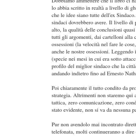
Dobbiamo ammettere che il libro ci ha
lo abbia scritto in realtà a livello di
che le idee siano tutte dell'ex Sindaco.
sindaci dovrebbero avere. Il livello di
alto, la qualità delle conclusioni quasi
tutti gli argomenti, dai cartelloni alla
ossessioni (la velocità nel fare le cos
anche le nostre ossessioni. Leggendo i
(specie nei mesi in cui era sotto attac
profilo del miglior sindaco che la cit
andando indietro fino ad Ernesto Nath
Poi chiaramente il tutto condito da p
strategia. Altrimenti non staremo qui a
tattica, zero comunicazione, zero cond
stato evidente, non si va da nessuna p
Pur non avendolo mai incontrato diret
telefonata, molti continueranno a dir