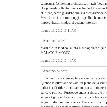
campagna. Ce ne siamo dimenticati tutti? Vogliamo
che possiede soltanto buona volontà? Diceva un f
chirurgo, senza guardare alla sua dichiarazione 
Men che mai, diremmo oggi, a quello che non è
improvvisatori sindaci si vedono intorno!
maggio 16, 2016 10:11 AM
Anonimo ha detto...
Marino è un medico? allora il suo operato si
MALATO È MORTO.
maggio 16, 2016 10:48 AM
Anonimo ha detto...
Come sempre bisogna evitare eccessive personalizz
Quando la questione scivola sul piano della valut
politici, e di ridurre tutto ad una sorta di tifose
sul dato politico. Purtroppo anche a sinistra è in
singole figure e che alla progettualità politica e 
singoli individui. Un percorso fuorviante che fa 
condiviso le linee di indirizzo politico della giu