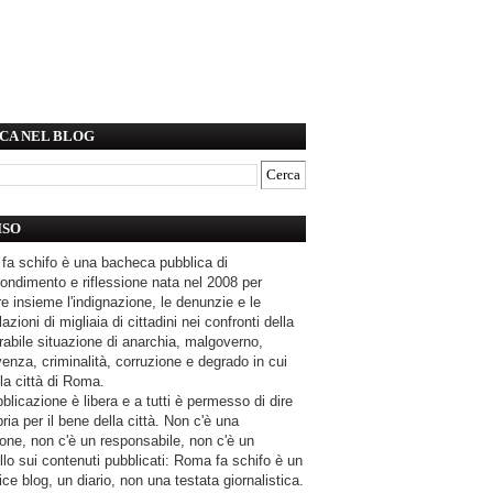
CA NEL BLOG
ISO
fa schifo è una bacheca pubblica di
ondimento e riflessione nata nel 2008 per
e insieme l'indignazione, le denunzie e le
azioni di migliaia di cittadini nei confronti della
rabile situazione di anarchia, malgoverno,
enza, criminalità, corruzione e degrado in cui
la città di Roma.
blicazione è libera e a tutti è permesso di dire
pria per il bene della città. Non c'è una
one, non c'è un responsabile, non c'è un
llo sui contenuti pubblicati: Roma fa schifo è un
ce blog, un diario, non una testata giornalistica.