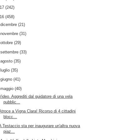
017
(242)
016
(458)
►
dicembre
(21)
►
novembre
(31)
►
ottobre
(29)
►
settembre
(33)
►
agosto
(35)
►
luglio
(35)
►
giugno
(41)
▼
maggio
(40)
Video. Aggrediti dal guidatore di una vela
pubblic...
Atroce a Vigna Clara! Ricorso di 4 cittadini
blocc...
A Testaccio sta per inaugurare un'altra nuova
piaz...