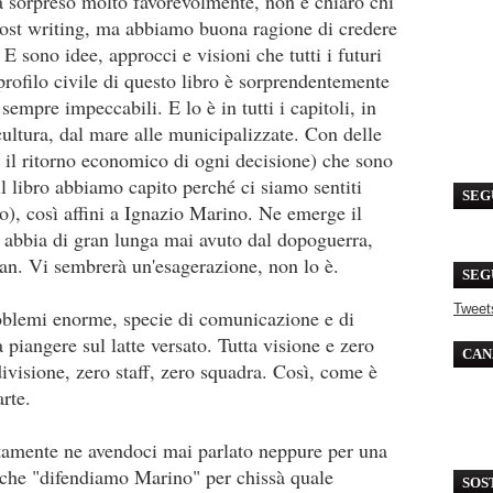
 sorpreso molto favorevolmente, non è chiaro chi
 ghost writing, ma abbiamo buona ragione di credere
 E sono idee, approcci e visioni che tutti i futuri
 profilo civile di questo libro è sorprendentemente
 sempre impeccabili. E lo è in tutti i capitoli, in
 cultura, dal mare alle municipalizzate. Con delle
e, il ritorno economico di ogni decisione) che sono
l libro abbiamo capito perché ci siamo sentiti
SEG
co), così affini a Ignazio Marino. Ne emerge il
tà abbia di gran lunga mai avuto dal dopoguerra,
an. Vi sembrerà un'esagerazione, non lo è.
SEG
Tweet
roblemi enorme, specie di comunicazione e di
 piangere sul latte versato. Tutta visione e zero
CAN
ivisione, zero staff, zero squadra. Così, come è
arte.
tamente ne avendoci mai parlato neppure per una
e che "difendiamo Marino" per chissà quale
SOS