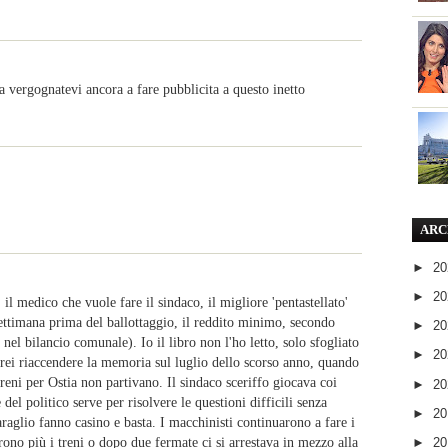
a vergognatevi ancora a fare pubblicita a questo inetto
ARC
►
2
►
2
il medico che vuole fare il sindaco, il migliore 'pentastellato'
ttimana prima del ballottaggio, il reddito minimo, secondo
►
2
nel bilancio comunale). Io il libro non l'ho letto, solo sfogliato
►
2
orrei riaccendere la memoria sul luglio dello scorso anno, quando
treni per Ostia non partivano. Il sindaco sceriffo giocava coi
►
2
el politico serve per risolvere le questioni difficili senza
►
2
araglio fanno casino e basta. I macchinisti continuarono a fare i
rono più i treni o dopo due fermate ci si arrestava in mezzo alla
►
2