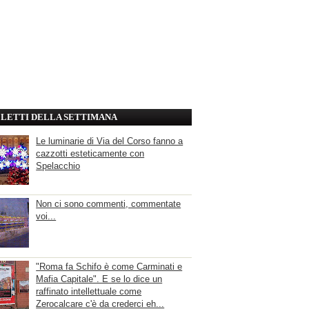
' LETTI DELLA SETTIMANA
Le luminarie di Via del Corso fanno a
cazzotti esteticamente con
Spelacchio
Non ci sono commenti, commentate
voi...
"Roma fa Schifo è come Carminati e
Mafia Capitale". E se lo dice un
raffinato intellettuale come
Zerocalcare c'è da crederci eh...