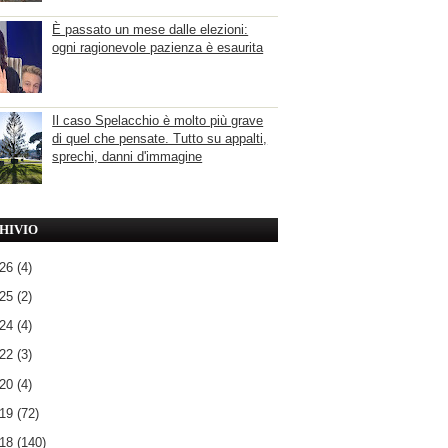
È passato un mese dalle elezioni:
ogni ragionevole pazienza è esaurita
Il caso Spelacchio è molto più grave
di quel che pensate. Tutto su appalti,
sprechi, danni d'immagine
HIVIO
026
(4)
025
(2)
024
(4)
022
(3)
020
(4)
019
(72)
018
(140)