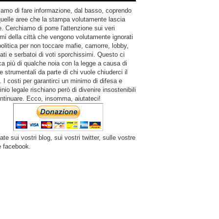
amo di fare informazione, dal basso, coprendo
quelle aree che la stampa volutamente lascia
. Cerchiamo di porre l'attenzione sui veri
mi della città che vengono volutamente ignorati
politica per non toccare mafie, camorre, lobby,
ati e serbatoi di voti sporchissimi. Questo ci
a più di qualche noia con la legge a causa di
e strumentali da parte di chi vuole chiuderci il
 I costi per garantirci un minimo di difesa e
inio legale rischiano però di divenire insostenibili
ntinuare. Ecco, insomma, aiutateci!
ate sui vostri blog, sui vostri twitter, sulle vostre
e facebook.