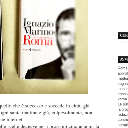
CER
AVV
Roma 
approf
metter
segnal
inenar
conniv
versa 
La pub
uello che è successo e succede in città; già
la pro
e ogni santa mattina e già, colpevolmente, non
redazi
one internet.
contro
sempli
lle scelte decisive per i prossimi cinque anni, la