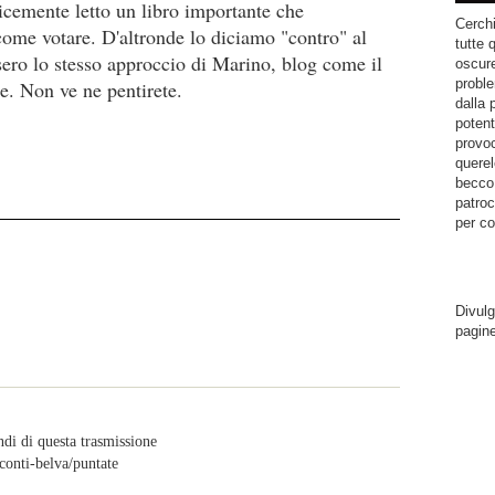
icemente letto un libro importante che
Cerchi
come votare. D'altronde lo diciamo "contro" al
tutte 
essero lo stesso approccio di Marino, blog come il
oscure
proble
re. Non ve ne pentirete.
dalla 
potent
provoc
querel
becco.
patroc
per co
Divulg
pagin
di di questa trasmissione
onti-belva/puntate