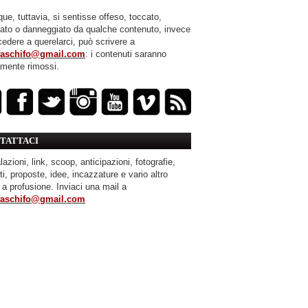
ue, tuttavia, si sentisse offeso, toccato,
mato o danneggiato da qualche contenuto, invece
cedere a querelarci, può scrivere a
faschifo@gmail.com
: i contenuti saranno
amente rimossi.
TATTACI
azioni, link, scoop, anticipazioni, fotografie,
ti, proposte, idee, incazzature e vario altro
 a profusione. Inviaci una mail a
faschifo@gmail.com