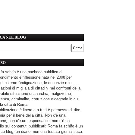
CA NEL BLOG
ISO
fa schifo è una bacheca pubblica di
ondimento e riflessione nata nel 2008 per
e insieme l'indignazione, le denunzie e le
azioni di migliaia di cittadini nei confronti della
rabile situazione di anarchia, malgoverno,
enza, criminalità, corruzione e degrado in cui
la città di Roma.
blicazione è libera e a tutti è permesso di dire
pria per il bene della città. Non c'è una
one, non c'è un responsabile, non c'è un
llo sui contenuti pubblicati: Roma fa schifo è un
ce blog, un diario, non una testata giornalistica.