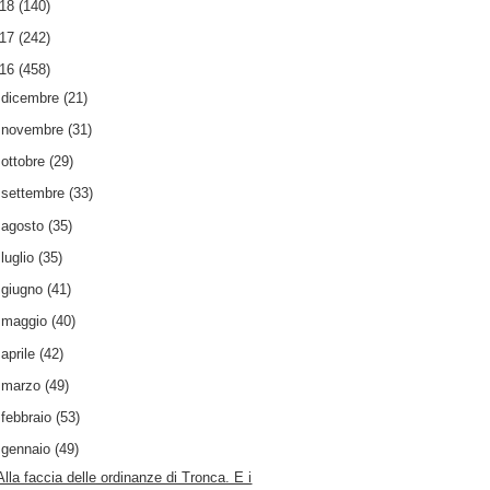
018
(140)
017
(242)
016
(458)
►
dicembre
(21)
►
novembre
(31)
►
ottobre
(29)
►
settembre
(33)
►
agosto
(35)
►
luglio
(35)
►
giugno
(41)
►
maggio
(40)
►
aprile
(42)
►
marzo
(49)
►
febbraio
(53)
▼
gennaio
(49)
Alla faccia delle ordinanze di Tronca. E i