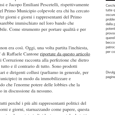
i e Jacopo Emiliani Pescetelli, rispettivamente
Cerchi
el Primo Municipio colpevole era chi ha cercato
tutte 
oscure
Per giorni e giorni i rappresentanti del Primo
proble
 sarebbe immischiato nel loro bando che
dalla 
ile. Come strumento per portare qualità e per
potent
provoc
querel
becco.
on era così. Oggi, una volta partita l'inchiesta,
patroc
per co
C di Raffaele Cantone
riportate da questo articolo
ti Corruzione racconta alla perfezione che dietro
tutto e il contrario di tutto. Sono prodotti
ri e dirigenti collusi (parliamo in generale, per
Divulg
pagin
o Municipio) in modo da immobilizzare e
do che l'enorme potere delle lobbies che la
o in discussione da nessuno.
tti perché i più alti rappresentanti politici del
orni e giorni, starnazzando come papere, questa