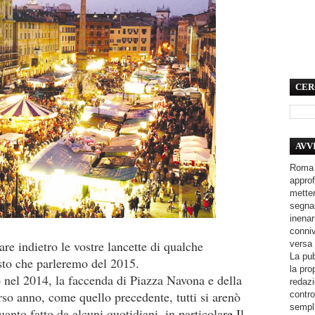
CER
AVV
Roma 
approf
metter
segnal
inenar
conniv
are indietro le vostre lancette di qualche
versa 
La pub
isto che parleremo del 2015.
la pro
o nel 2014, la faccenda di Piazza Navona e della
redazi
so anno, come quello precedente, tutti si arenò
contro
sempli
anto fatto da alcuni quotidiani, in particolare Il