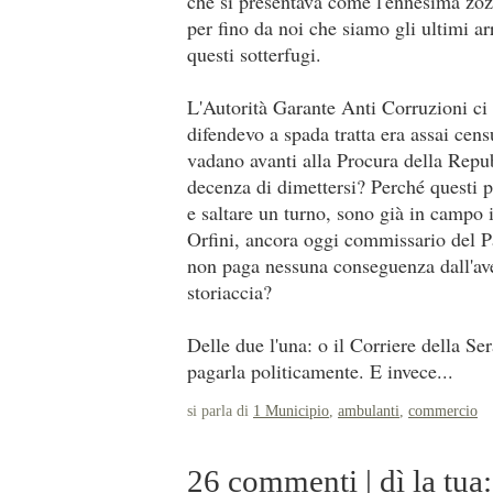
che si presentava come l'ennesima zozz
per fino da noi che siamo gli ultimi ar
questi sotterfugi.
L'Autorità Garante Anti Corruzioni ci
difendevo a spada tratta era assai cen
vadano avanti alla Procura della Repu
decenza di dimettersi? Perché questi p
e saltare un turno, sono già in campo
Orfini, ancora oggi commissario del 
non paga nessuna conseguenza dall'ave
storiaccia?
Delle due l'una: o il Corriere della Se
pagarla politicamente. E invece...
si parla di
1 Municipio
,
ambulanti
,
commercio
26 commenti | dì la tua: