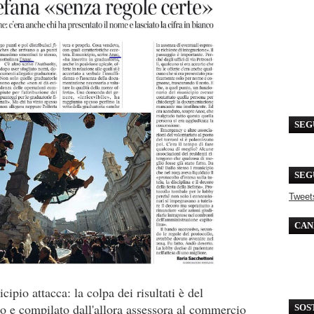
SEG
SEG
Tweet
CAN
ipio attacca: la colpa dei risultati è del
no e compilato dall'allora assessora al commercio
SOS