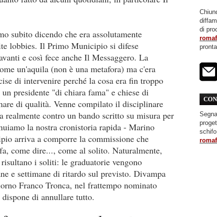
Chiunq
diffa
di pro
mo subito dicendo che era assolutamente
roma
ite lobbies. Il Primo Municipio si difese
pront
anti e così fece anche Il Messaggero. La
ome un'aquila (non è una metafora) ma c'era
ise di intervenire perché la cosa era fin troppo
 un presidente "di chiara fama" e chiese di
CON
are di qualità. Venne compilato il disciplinare
a realmente contro un bando scritto su misura per
Segnal
proget
tinuiamo la nostra cronistoria rapida - Marino
schifo
ipio arriva a comporre la commissione che
roma
o fa, come dire..., come al solito. Naturalmente,
risultano i soliti: le graduatorie vengono
ane e settimane di ritardo sul previsto. Divampa
orno Franco Tronca, nel frattempo nominato
 dispone di annullare tutto.