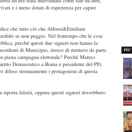
eria ed era stata individuata come tale da tutti,
rivati e i meno dotati di esperienza per capire
 dice che tutto ciò che Alfonsi&Emiliani
surabile se non peggio. Nel frattempo che le cose
bblica, perché questi due signori non hanno la
residenti di Municipio, invece di mettersi da parte
PIU
 in piena campagna elettorale? Perché Matteo
Partito Democratico a Roma e presidente del PD,
r difeso strenuamente i protagonisti di questa
ra riporta falsità, oppure questi signori dovrebbero