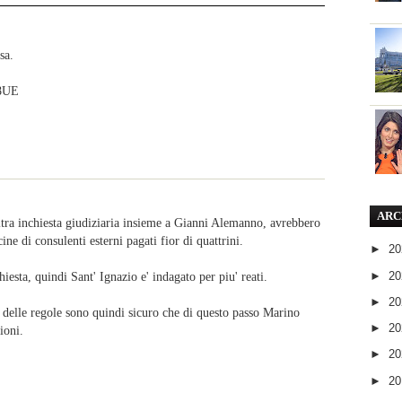
sa.
Z8UE
ARC
ltra inchiesta giudiziaria insieme a Gianni Alemanno, avrebbero
ne di consulenti esterni pagati fior di quattrini.
►
2
hiesta, quindi Sant' Ignazio e' indagato per piu' reati.
►
2
►
2
 delle regole sono quindi sicuro che di questo passo Marino
►
2
ioni.
►
2
►
2