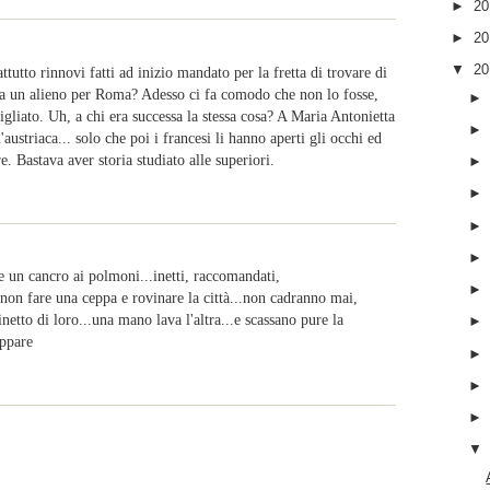
►
2
►
2
▼
2
tutto rinnovi fatti ad inizio mandato per la fretta di trovare di
ra un alieno per Roma? Adesso ci fa comodo che non lo fosse,
gliato. Uh, a chi era successa la stessa cosa? A Maria Antonietta
austriaca... solo che poi i francesi li hanno aperti gli occhi ed
e. Bastava aver storia studiato alle superiori.
me un cancro ai polmoni...inetti, raccomandati,
er non fare una ceppa e rovinare la città...non cadranno mai,
etto di loro...una mano lava l'altra...e scassano pure la
appare