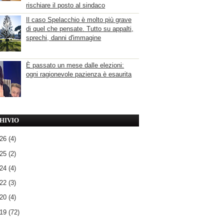
rischiare il posto al sindaco
Il caso Spelacchio è molto più grave
di quel che pensate. Tutto su appalti,
sprechi, danni d'immagine
È passato un mese dalle elezioni:
ogni ragionevole pazienza è esaurita
HIVIO
026
(4)
025
(2)
024
(4)
022
(3)
020
(4)
019
(72)