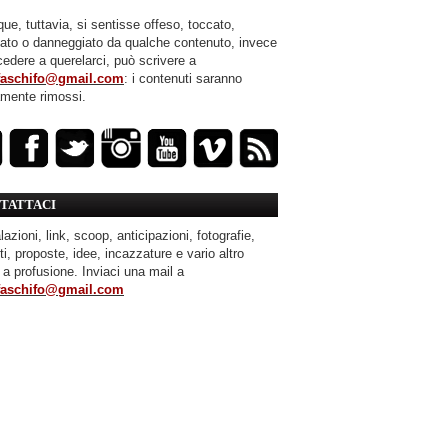
ue, tuttavia, si sentisse offeso, toccato,
mato o danneggiato da qualche contenuto, invece
cedere a querelarci, può scrivere a
faschifo@gmail.com
: i contenuti saranno
amente rimossi.
TATTACI
azioni, link, scoop, anticipazioni, fotografie,
ti, proposte, idee, incazzature e vario altro
 a profusione. Inviaci una mail a
faschifo@gmail.com