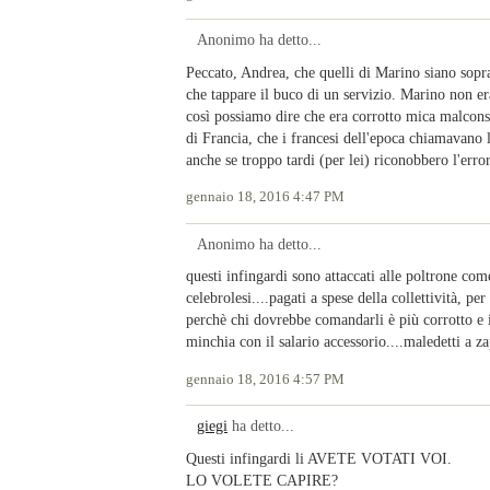
Anonimo ha detto...
Peccato, Andrea, che quelli di Marino siano soprat
che tappare il buco di un servizio. Marino non e
così possiamo dire che era corrotto mica malconsi
di Francia, che i francesi dell'epoca chiamavano l'
anche se troppo tardi (per lei) riconobbero l'error
gennaio 18, 2016 4:47 PM
Anonimo ha detto...
questi infingardi sono attaccati alle poltrone co
celebrolesi....pagati a spese della collettività, p
perchè chi dovrebbe comandarli è più corrotto e in
minchia con il salario accessorio....maledetti a z
gennaio 18, 2016 4:57 PM
giegi
ha detto...
Questi infingardi li AVETE VOTATI VOI.
LO VOLETE CAPIRE?