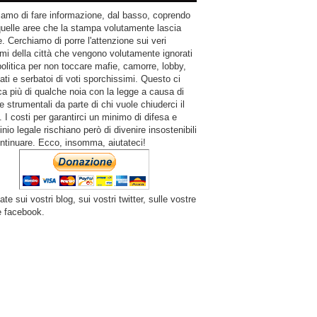
amo di fare informazione, dal basso, coprendo
quelle aree che la stampa volutamente lascia
. Cerchiamo di porre l'attenzione sui veri
mi della città che vengono volutamente ignorati
politica per non toccare mafie, camorre, lobby,
ati e serbatoi di voti sporchissimi. Questo ci
a più di qualche noia con la legge a causa di
e strumentali da parte di chi vuole chiuderci il
 I costi per garantirci un minimo di difesa e
inio legale rischiano però di divenire insostenibili
ntinuare. Ecco, insomma, aiutateci!
ate sui vostri blog, sui vostri twitter, sulle vostre
e facebook.