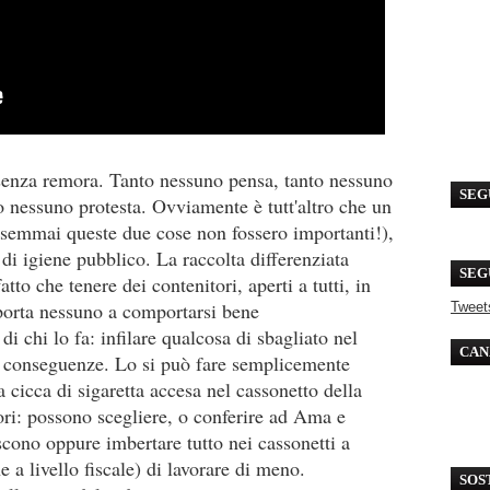
enza remora. Tanto nessuno pensa, tanto nessuno
SEG
o nessuno protesta. Ovviamente è tutt'altro che un
 (semmai queste due cose non fossero importanti!),
i igiene pubblico. La raccolta differenziata
SEG
tto che tenere dei contenitori, aperti a tutti, in
porta nessuno a comportarsi bene
Tweet
 di chi lo fa: infilare qualcosa di sbagliato nel
CAN
ha conseguenze. Lo si può fare semplicemente
 cicca di sigaretta accesa nel cassonetto della
atori: possono scegliere, o conferire ad Ama e
scono oppure imbertare tutto nei cassonetti a
e a livello fiscale) di lavorare di meno.
SOS