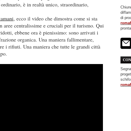
ordinario, è in realtà unico, straordinario,
Chiunq
diffa
stamani
, ecco il video che dimostra come si sta
di pro
roma
in aree centralissime e cruciali per il turismo. Qui
pront
ridotti, ebbene ora è pienissimo: sono arrivati i
a frazione organica. Una maniera fallimentare,
e i rifiuti. Una maniera che tutte le grandi città
mpo.
CON
Segnal
proget
schifo
roma