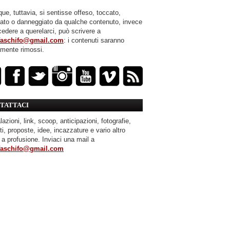
ue, tuttavia, si sentisse offeso, toccato,
mato o danneggiato da qualche contenuto, invece
cedere a querelarci, può scrivere a
faschifo@gmail.com
: i contenuti saranno
amente rimossi.
TATTACI
azioni, link, scoop, anticipazioni, fotografie,
ti, proposte, idee, incazzature e vario altro
 a profusione. Inviaci una mail a
faschifo@gmail.com