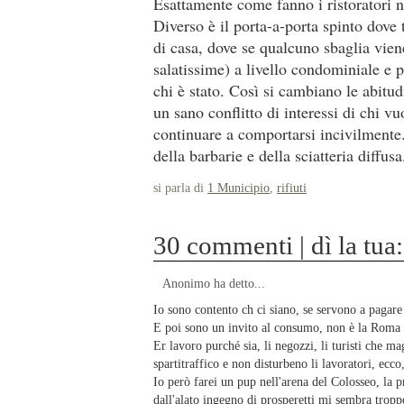
Esattamente come fanno i ristoratori n
Diverso è il porta-a-porta spinto dove 
di casa, dove se qualcuno sbaglia vie
salatissime) a livello condominiale e 
chi è stato. Così si cambiano le abitu
un sano conflitto di interessi di chi v
continuare a comportarsi incivilmente.
della barbarie e della sciatteria diffusa
si parla di
1 Municipio
,
rifiuti
30 commenti | dì la tua:
Anonimo ha detto...
Io sono contento ch ci siano, se servono a pagare 
E poi sono un invito al consumo, non è la Roma 
Er lavoro purché sia, li negozzi, li turisti che 
spartitraffico e non disturbeno li lavoratori, ecco,
Io però farei un pup nell'arena del Colosseo, la 
dall'alato ingegno di prosperetti mi sembra tropp