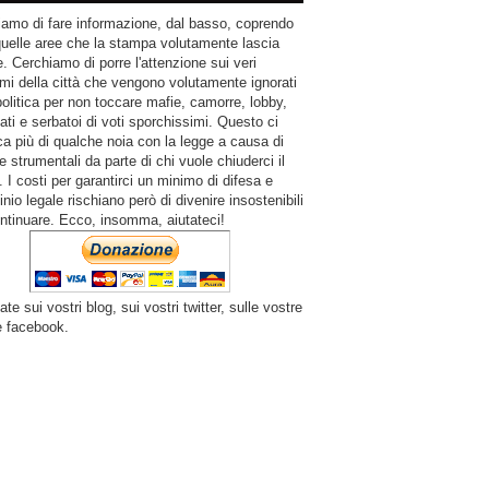
amo di fare informazione, dal basso, coprendo
quelle aree che la stampa volutamente lascia
. Cerchiamo di porre l'attenzione sui veri
mi della città che vengono volutamente ignorati
politica per non toccare mafie, camorre, lobby,
ati e serbatoi di voti sporchissimi. Questo ci
a più di qualche noia con la legge a causa di
e strumentali da parte di chi vuole chiuderci il
 I costi per garantirci un minimo di difesa e
inio legale rischiano però di divenire insostenibili
ntinuare. Ecco, insomma, aiutateci!
ate sui vostri blog, sui vostri twitter, sulle vostre
e facebook.