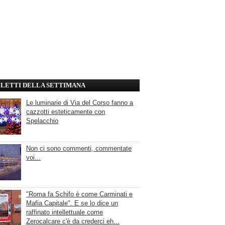
' LETTI DELLA SETTIMANA
Le luminarie di Via del Corso fanno a
cazzotti esteticamente con
Spelacchio
Non ci sono commenti, commentate
voi...
"Roma fa Schifo è come Carminati e
Mafia Capitale". E se lo dice un
raffinato intellettuale come
Zerocalcare c'è da crederci eh...