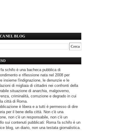
CA NEL BLOG
ISO
fa schifo è una bacheca pubblica di
ondimento e riflessione nata nel 2008 per
e insieme l'indignazione, le denunzie e le
azioni di migliaia di cittadini nei confronti della
rabile situazione di anarchia, malgoverno,
enza, criminalità, corruzione e degrado in cui
la città di Roma.
blicazione è libera e a tutti è permesso di dire
pria per il bene della città. Non c'è una
one, non c'è un responsabile, non c'è un
llo sui contenuti pubblicati: Roma fa schifo è un
ce blog, un diario, non una testata giornalistica.