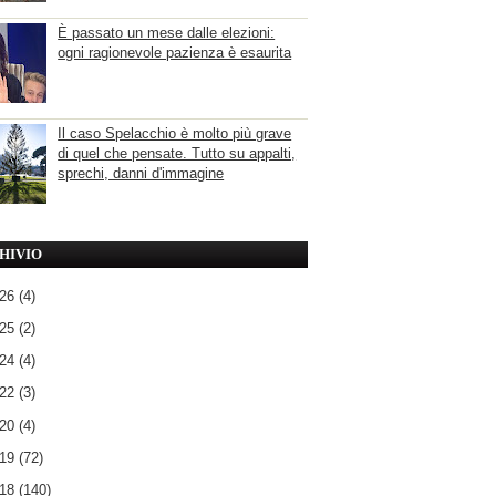
È passato un mese dalle elezioni:
ogni ragionevole pazienza è esaurita
Il caso Spelacchio è molto più grave
di quel che pensate. Tutto su appalti,
sprechi, danni d'immagine
HIVIO
026
(4)
025
(2)
024
(4)
022
(3)
020
(4)
019
(72)
018
(140)