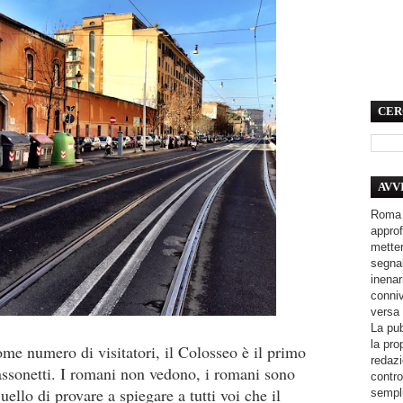
CER
AVV
Roma 
approf
metter
segnal
inenar
conniv
versa 
La pub
la pro
ome numero di visitatori, il Colosseo è il primo
redazi
sonetti. I romani non vedono, i romani sono
contro
uello di provare a spiegare a tutti voi che il
sempli