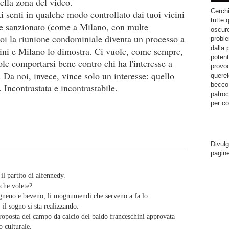
ella zona del video.
Cerchi
ti senti in qualche modo controllato dai tuoi vicini
tutte 
ne sanzionato (come a Milano, con multe
oscure
poi la riunione condominiale diventa un processo a
proble
dalla 
dini e Milano lo dimostra. Ci vuole, come sempre,
potent
uole comportarsi bene contro chi ha l'interesse a
provoc
 Da noi, invece, vince solo un interesse: quello
querel
becco.
. Incontrastata e incontrastabile.
patroc
per co
Divulg
pagin
il partito di alfennedy.
che volete?
magneno e beveno, li mognumendi che serveno a fa lo
 il sogno si sta realizzando.
proposta del campo da calcio del baldo franceschini approvata
o culturale.