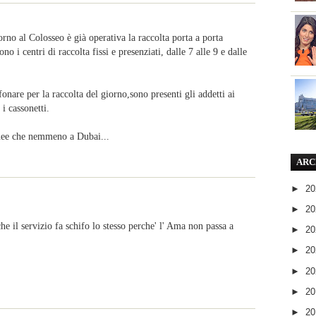
rno al Colosseo è già operativa la raccolta porta a porta
o i centri di raccolta fissi e presenziati, dalle 7 alle 9 e dalle
fonare per la raccolta del giorno,sono presenti gli addetti ai
 i cassonetti.
anee che nemmeno a Dubai...
ARC
►
2
►
2
che il servizio fa schifo lo stesso perche' l' Ama non passa a
►
2
►
2
►
2
►
2
►
2