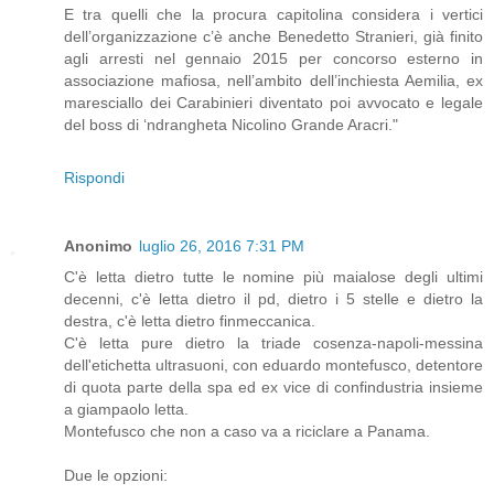
E tra quelli che la procura capitolina considera i vertici
dell’organizzazione c’è anche Benedetto Stranieri, già finito
agli arresti nel gennaio 2015 per concorso esterno in
associazione mafiosa, nell’ambito dell’inchiesta Aemilia, ex
maresciallo dei Carabinieri diventato poi avvocato e legale
del boss di ‘ndrangheta Nicolino Grande Aracri."
Rispondi
Anonimo
luglio 26, 2016 7:31 PM
C'è letta dietro tutte le nomine più maialose degli ultimi
decenni, c'è letta dietro il pd, dietro i 5 stelle e dietro la
destra, c'è letta dietro finmeccanica.
C'è letta pure dietro la triade cosenza-napoli-messina
dell'etichetta ultrasuoni, con eduardo montefusco, detentore
di quota parte della spa ed ex vice di confindustria insieme
a giampaolo letta.
Montefusco che non a caso va a riciclare a Panama.
Due le opzioni: