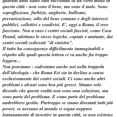
quarant'anni siano stati raccontati in un certo modo in
questa città - non sono il bene, ma sono il male. Sono
sopraffazione, furbizie, angherie, bullismo,
prevaricazione, odio del bene comune e degli interessi
pubblici, collettivi e condivisi. E', oggi a Roma, il vero
fascismo. Non a caso i centri sociali fascisti, come Casa
Pound, adottano le stesse logiche, copiate e mutuate, dai
centri sociali sedicenti "di sinistra".
Il tutto ha conseguenze difficilmente immaginabili e
rispetto alle quali questa lettera ci va anche fin troppo
leggera...
Non pensiamo - cadremmo anche noi nella trappola
dell'ideologia - che Roma Est sia in declino a causa
esclusivamente dei centri sociali. Ci sono anche altri
problemi e alcuni sono ben più grossi. Stiamo solo
dicendo che queste realtà non sono una soluzione, ma
sono parte del problema. E come parte del problema
andrebbero gestite. Purtroppo se siamo diventati tutti più
poveri, se nessuno al mondo si sogna neppure
lontanamente di investire in questa città, se non esistono