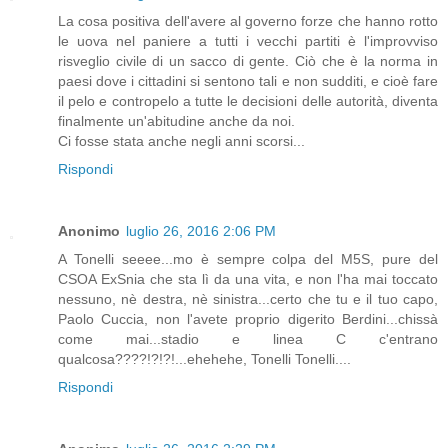
La cosa positiva dell'avere al governo forze che hanno rotto
le uova nel paniere a tutti i vecchi partiti è l'improvviso
risveglio civile di un sacco di gente. Ciò che è la norma in
paesi dove i cittadini si sentono tali e non sudditi, e cioè fare
il pelo e contropelo a tutte le decisioni delle autorità, diventa
finalmente un'abitudine anche da noi.
Ci fosse stata anche negli anni scorsi...
Rispondi
Anonimo
luglio 26, 2016 2:06 PM
A Tonelli seeee...mo è sempre colpa del M5S, pure del
CSOA ExSnia che sta lì da una vita, e non l'ha mai toccato
nessuno, nè destra, nè sinistra...certo che tu e il tuo capo,
Paolo Cuccia, non l'avete proprio digerito Berdini...chissà
come mai...stadio e linea C c'entrano
qualcosa????!?!?!...ehehehe, Tonelli Tonelli....
Rispondi