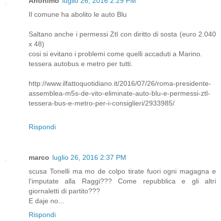
Anonimo
luglio 26, 2016 2:29 PM
Il comune ha abolito le auto Blu
Saltano anche i permessi Ztl con diritto di sosta (euro 2.040
x 48)
cosi si evitano i problemi come quelli accaduti a Marino.
tessera autobus e metro per tutti.
http://www.ilfattoquotidiano.it/2016/07/26/roma-presidente-
assemblea-m5s-de-vito-eliminate-auto-blu-e-permessi-ztl-
tessera-bus-e-metro-per-i-consiglieri/2933985/
Rispondi
marco
luglio 26, 2016 2:37 PM
scusa Tonelli ma mo de colpo tirate fuori ogni magagna e
l'imputate alla Raggi??? Come repubblica e gli altri
giornaletti di partito???
E daje no...
Rispondi