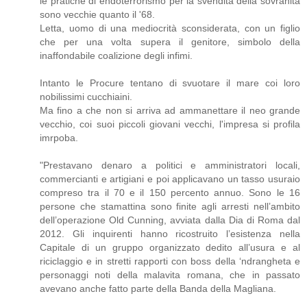
le pratiche di endoterrorismo per la svendita della sovranità
sono vecchie quanto il '68.
Letta, uomo di una mediocrità sconsiderata, con un figlio
che per una volta supera il genitore, simbolo della
inaffondabile coalizione degli infimi.
Intanto le Procure tentano di svuotare il mare coi loro
nobilissimi cucchiaini.
Ma fino a che non si arriva ad ammanettare il neo grande
vecchio, coi suoi piccoli giovani vecchi, l'impresa si profila
imrpoba.
"Prestavano denaro a politici e amministratori locali,
commercianti e artigiani e poi applicavano un tasso usuraio
compreso tra il 70 e il 150 percento annuo. Sono le 16
persone che stamattina sono finite agli arresti nell’ambito
dell’operazione Old Cunning, avviata dalla Dia di Roma dal
2012. Gli inquirenti hanno ricostruito l’esistenza nella
Capitale di un gruppo organizzato dedito all’usura e al
riciclaggio e in stretti rapporti con boss della ‘ndrangheta e
personaggi noti della malavita romana, che in passato
avevano anche fatto parte della Banda della Magliana.