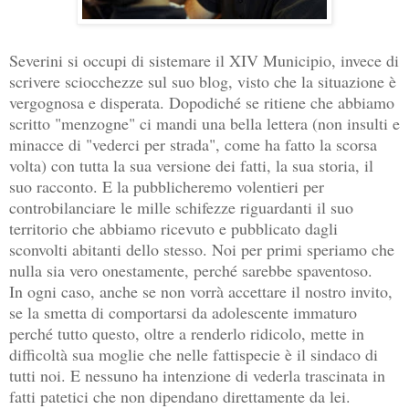
Severini si occupi di sistemare il XIV Municipio, invece di
scrivere sciocchezze sul suo blog, visto che la situazione è
vergognosa e disperata. Dopodiché se ritiene che abbiamo
scritto "menzogne" ci mandi una bella lettera (non insulti e
minacce di "vederci per strada", come ha fatto la scorsa
volta) con tutta la sua versione dei fatti, la sua storia, il
suo racconto. E la pubblicheremo volentieri per
controbilanciare le mille schifezze riguardanti il suo
territorio che abbiamo ricevuto e pubblicato dagli
sconvolti abitanti dello stesso. Noi per primi speriamo che
nulla sia vero onestamente, perché sarebbe spaventoso.
In ogni caso, anche se non vorrà accettare il nostro invito,
se la smetta di comportarsi da adolescente immaturo
perché tutto questo, oltre a renderlo ridicolo, mette in
difficoltà sua moglie che nelle fattispecie è il sindaco di
tutti noi. E nessuno ha intenzione di vederla trascinata in
fatti patetici che non dipendano direttamente da lei.