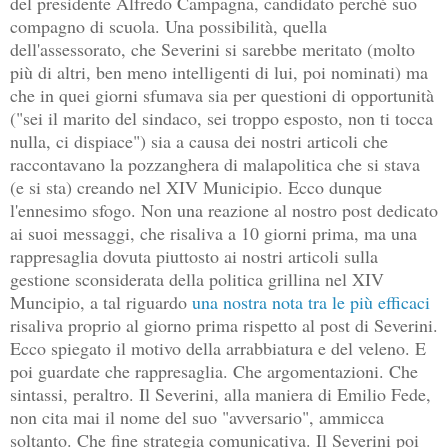
del presidente Alfredo Campagna, candidato perché suo
compagno di scuola. Una possibilità, quella
dell'assessorato, che Severini si sarebbe meritato (molto
più di altri, ben meno intelligenti di lui, poi nominati) ma
che in quei giorni sfumava sia per questioni di opportunità
("sei il marito del sindaco, sei troppo esposto, non ti tocca
nulla, ci dispiace") sia a causa dei nostri articoli che
raccontavano la pozzanghera di malapolitica che si stava
(e si sta) creando nel XIV Municipio. Ecco dunque
l'ennesimo sfogo. Non una reazione al nostro post dedicato
ai suoi messaggi, che risaliva a 10 giorni prima, ma una
rappresaglia dovuta piuttosto ai nostri articoli sulla
gestione sconsiderata della politica grillina nel XIV
Muncipio, a tal riguardo
una nostra nota tra le più efficaci
risaliva proprio al giorno prima rispetto al post di Severini.
Ecco spiegato il motivo della arrabbiatura e del veleno. E
poi guardate che rappresaglia. Che argomentazioni. Che
sintassi, peraltro. Il Severini, alla maniera di Emilio Fede,
non cita mai il nome del suo "avversario", ammicca
soltanto. Che fine strategia comunicativa. Il Severini poi