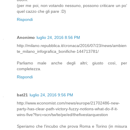
(per me poi, non votando nessuno, possono criticare un po'
quel cazzo che gli pare :D)
Rispondi
Anonimo
luglio 24, 2016 8:56 PM
http://milano.repubblica.it/cronaca/2016/07/23/news/ambien
te_milano_infografica_bonifiche-144713781/
Parliamo male anche degli altri; giusto così, per
completezza.
Rispondi
bat21
luglio 24, 2016 9:56 PM
http://www.economist.com/news/europe/21702486-new-
party-has-clear-path-victory-fuzzy-notions-what-do-if-it-
wins-five?fsrc=scn/tw/te/pe/ed/thefivestarquestion
Speriamo che l'incubo che prova Roma e Torino (in misura