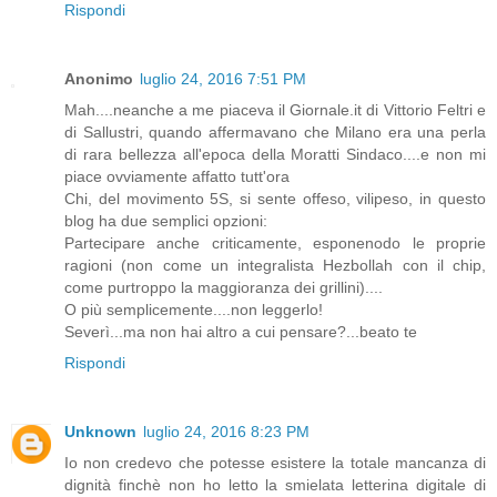
Rispondi
Anonimo
luglio 24, 2016 7:51 PM
Mah....neanche a me piaceva il Giornale.it di Vittorio Feltri e
di Sallustri, quando affermavano che Milano era una perla
di rara bellezza all'epoca della Moratti Sindaco....e non mi
piace ovviamente affatto tutt'ora
Chi, del movimento 5S, si sente offeso, vilipeso, in questo
blog ha due semplici opzioni:
Partecipare anche criticamente, esponenodo le proprie
ragioni (non come un integralista Hezbollah con il chip,
come purtroppo la maggioranza dei grillini)....
O più semplicemente....non leggerlo!
Severì...ma non hai altro a cui pensare?...beato te
Rispondi
Unknown
luglio 24, 2016 8:23 PM
Io non credevo che potesse esistere la totale mancanza di
dignità finchè non ho letto la smielata letterina digitale di