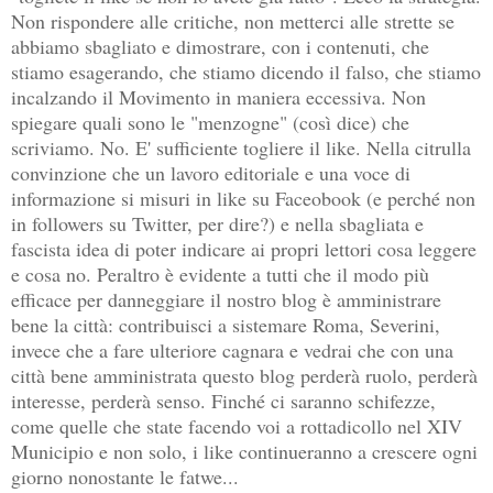
Non rispondere alle critiche, non metterci alle strette se
abbiamo sbagliato e dimostrare, con i contenuti, che
stiamo esagerando, che stiamo dicendo il falso, che stiamo
incalzando il Movimento in maniera eccessiva. Non
spiegare quali sono le "menzogne" (così dice) che
scriviamo. No. E' sufficiente togliere il like. Nella citrulla
convinzione che un lavoro editoriale e una voce di
informazione si misuri in like su Faceobook (e perché non
in followers su Twitter, per dire?) e nella sbagliata e
fascista idea di poter indicare ai propri lettori cosa leggere
e cosa no. Peraltro è evidente a tutti che il modo più
efficace per danneggiare il nostro blog è amministrare
bene la città: contribuisci a sistemare Roma, Severini,
invece che a fare ulteriore cagnara e vedrai che con una
città bene amministrata questo blog perderà ruolo, perderà
interesse, perderà senso. Finché ci saranno schifezze,
come quelle che state facendo voi a rottadicollo nel XIV
Municipio e non solo, i like continueranno a crescere ogni
giorno nonostante le fatwe...