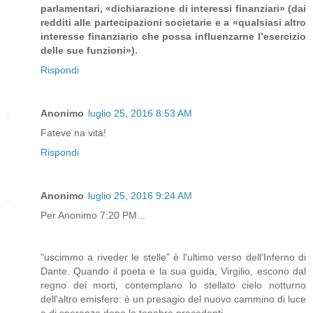
parlamentari, «dichiarazione di interessi finanziari» (dai
redditi alle partecipazioni societarie e a «qualsiasi altro
interesse finanziario che possa influenzarne l’esercizio
delle sue funzioni»).
Rispondi
Anonimo
luglio 25, 2016 8:53 AM
Fateve na vita!
Rispondi
Anonimo
luglio 25, 2016 9:24 AM
Per Anonimo 7:20 PM...
"uscimmo a riveder le stelle" è l'ultimo verso dell'Inferno di
Dante. Quando il poeta e la sua guida, Virgilio, escono dal
regno dei morti, contemplano lo stellato cielo notturno
dell'altro emisfero: è un presagio del nuovo cammino di luce
e di speranza dopo le tenebre precedenti.