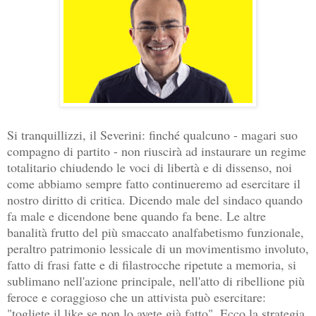
Si tranquillizzi, il Severini: finché qualcuno - magari suo
compagno di partito - non riuscirà ad instaurare un regime
totalitario chiudendo le voci di libertà e di dissenso, noi
come abbiamo sempre fatto continueremo ad esercitare il
nostro diritto di critica. Dicendo male del sindaco quando
fa male e dicendone bene quando fa bene. Le altre
banalità frutto del più smaccato analfabetismo funzionale,
peraltro patrimonio lessicale di un movimentismo involuto,
fatto di frasi fatte e di filastrocche ripetute a memoria, si
sublimano nell'azione principale, nell'atto di ribellione più
feroce e coraggioso che un attivista può esercitare:
"togliete il like se non lo avete già fatto". Ecco la strategia.