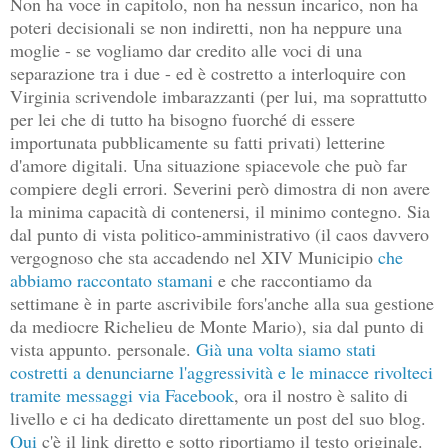
Non ha voce in capitolo, non ha nessun incarico, non ha
poteri decisionali se non indiretti, non ha neppure una
moglie - se vogliamo dar credito alle voci di una
separazione tra i due - ed è costretto a interloquire con
Virginia scrivendole imbarazzanti (per lui, ma soprattutto
per lei che di tutto ha bisogno fuorché di essere
importunata pubblicamente su fatti privati) letterine
d'amore digitali. Una situazione spiacevole che può far
compiere degli errori. Severini però dimostra di non avere
la minima capacità di contenersi, il minimo contegno. Sia
dal punto di vista politico-amministrativo (il caos davvero
vergognoso che sta accadendo nel XIV Municipio
che
abbiamo raccontato stamani
e che raccontiamo da
settimane è in parte ascrivibile fors'anche alla sua gestione
da mediocre Richelieu de Monte Mario), sia dal punto di
vista appunto. personale.
Già una volta siamo stati
costretti a denunciarne l'aggressività e le minacce rivolteci
tramite messaggi via Facebook
, ora il nostro è salito di
livello e ci ha dedicato direttamente un post del suo blog.
Qui
c'è il link diretto e sotto riportiamo il testo originale.