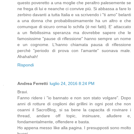
questo poveretto a una moglie che peraltro palesemente se
ne frega di lui e neanche ci convive più. Si abbassa a fare lo
zerbino davanti a tutta Italia e va scrivendo i "ti amo" belanti
a una donna che probabilissimamente ha un altro e che
comunque di sicuro ormai lo schifa (è nei fatti). E' attaccato
a un flebilissima speranza ma dovrebbe sapere che le
famosissime "pause di riflessione" hanno sempre un nome
e un cognome. L'hanno chiamata pausa di riflessione
perché "periodo di prova con l'amante" suonava male.
Ahahahah!
Rispondi
Andrea Ferretti
luglio 24, 2016 8:24 PM
Bravi.
Fanno ridere i "io bannato e non son stato volgare". Dopo
anni di rotture di coglioni dei grillini in ogni post che non
osanni il SacroBlog, si sa bene la capacita di rovinare i
thread, andare off topic, insinuare, alludere e,
fondamentalmente, offendere e basta.
Ho appena messo like alla pagina. I presupposti sono molto
buoni.