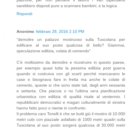
sarebbero disposti pure a scannare bambini, e la logica.
Rispondi
Anonimo
febbraio 28, 2016 2:10 PM
"demolire un palazzo mostruoso sulla Tuscolana per
edificare al suo posto qualcosa di bello? Giammai,
speculazione edilizia, colata di cemendo"
C'è moltissimo da demolire e ricostruire in questo paese,
per esempio quasi tutta la pessima edilizia post guerra
quando si costruiva con gli scarti perché mancavano le
case e bisognava fare in fretta ma anche le colate di
cemento, queste si che sono state tali, degli anni sessanta
e settanta. Che piaccia o no l'ultima vera pianificazione
urbanistica con edilizia di qualità risale al ventennio. I
repubblicani democratici e magari culturalmente di sinistra
hanno fatto poco o niente in confronto.
Il problema caro Tonelli è che se butti giù il mostro di 10.000
metri cubi con piazzale asfaltato di 1000 metri quadri sulla
Tuscolana al suo posto sorgerà qualcosa di 30.000 metri