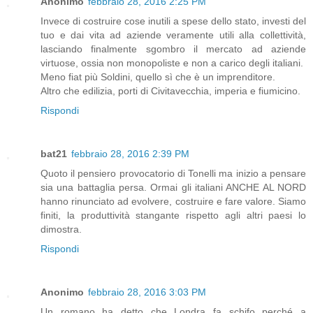
Anonimo
febbraio 28, 2016 2:25 PM
Invece di costruire cose inutili a spese dello stato, investi del
tuo e dai vita ad aziende veramente utili alla collettività,
lasciando finalmente sgombro il mercato ad aziende
virtuose, ossia non monopoliste e non a carico degli italiani.
Meno fiat più Soldini, quello sì che è un imprenditore.
Altro che edilizia, porti di Civitavecchia, imperia e fiumicino.
Rispondi
bat21
febbraio 28, 2016 2:39 PM
Quoto il pensiero provocatorio di Tonelli ma inizio a pensare
sia una battaglia persa. Ormai gli italiani ANCHE AL NORD
hanno rinunciato ad evolvere, costruire e fare valore. Siamo
finiti, la produttività stangante rispetto agli altri paesi lo
dimostra.
Rispondi
Anonimo
febbraio 28, 2016 3:03 PM
Un romano ha detto che Londra fa schifo perché a