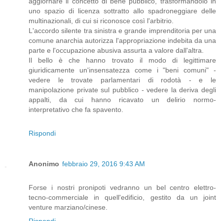
aggiornare il concetto di bene pubblico, trasformandolo in
uno spazio di licenza sottratto allo spadroneggiare delle
multinazionali, di cui si riconosce così l'arbitrio.
L'accordo silente tra sinistra e grande imprenditoria per una
comune anarchia autorizza l'appropriazione indebita da una
parte e l'occupazione abusiva assurta a valore dall'altra.
Il bello è che hanno trovato il modo di legittimare
giuridicamente un'insensatezza come i "beni comuni" -
vedere le trovate parlamentari di rodotà - e le
manipolazione private sul pubblico - vedere la deriva degli
appalti, da cui hanno ricavato un delirio normo-
interpretativo che fa spavento.
Rispondi
Anonimo
febbraio 29, 2016 9:43 AM
Forse i nostri pronipoti vedranno un bel centro elettro-
tecno-commerciale in quell'edificio, gestito da un joint
venture marziano/cinese.
Rispondi