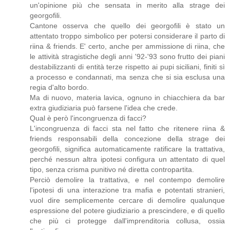
un'opinione più che sensata in merito alla strage dei
georgofili.
Cantone osserva che quello dei georgofili è stato un
attentato troppo simbolico per potersi considerare il parto di
riina & friends. E' certo, anche per ammissione di riina, che
le attività stragistiche degli anni '92-'93 sono frutto dei piani
destabilizzanti di entità terze rispetto ai pupi siciliani, finiti sì
a processo e condannati, ma senza che si sia esclusa una
regia d'alto bordo.
Ma di nuovo, materia lavica, ognuno in chiacchiera da bar
extra giudiziaria può farsene l'idea che crede.
Qual è però l'incongruenza di facci?
L'incongruenza di facci sta nel fatto che ritenere riina &
friends responsabili della concezione della strage dei
georgofili, significa automaticamente ratificare la trattativa,
perché nessun altra ipotesi configura un attentato di quel
tipo, senza crisma punitivo né diretta contropartita.
Perciò demolire la trattativa, e nel contempo demolire
l'ipotesi di una interazione tra mafia e potentati stranieri,
vuol dire semplicemente cercare di demolire qualunque
espressione del potere giudiziario a prescindere, e di quello
che più ci protegge dall'imprenditoria collusa, ossia