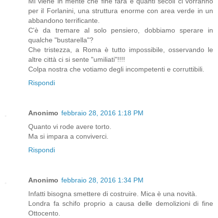
Mi viene in mente che fine farà e quanti secoli ci vorranno
per il Forlanini, una struttura enorme con area verde in un
abbandono terrificante.
C'è da tremare al solo pensiero, dobbiamo sperare in
qualche "bustarella"?
Che tristezza, a Roma è tutto impossibile, osservando le
altre città ci si sente "umiliati"!!!!
Colpa nostra che votiamo degli incompetenti e corruttibili.
Rispondi
Anonimo
febbraio 28, 2016 1:18 PM
Quanto vi rode avere torto.
Ma si impara a conviverci.
Rispondi
Anonimo
febbraio 28, 2016 1:34 PM
Infatti bisogna smettere di costruire. Mica è una novità.
Londra fa schifo proprio a causa delle demolizioni di fine
Ottocento.