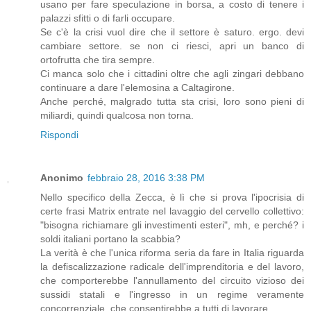
usano per fare speculazione in borsa, a costo di tenere i
palazzi sfitti o di farli occupare.
Se c'è la crisi vuol dire che il settore è saturo. ergo. devi
cambiare settore. se non ci riesci, apri un banco di
ortofrutta che tira sempre.
Ci manca solo che i cittadini oltre che agli zingari debbano
continuare a dare l'elemosina a Caltagirone.
Anche perché, malgrado tutta sta crisi, loro sono pieni di
miliardi, quindi qualcosa non torna.
Rispondi
Anonimo
febbraio 28, 2016 3:38 PM
Nello specifico della Zecca, è lì che si prova l'ipocrisia di
certe frasi Matrix entrate nel lavaggio del cervello collettivo:
"bisogna richiamare gli investimenti esteri", mh, e perché? i
soldi italiani portano la scabbia?
La verità è che l'unica riforma seria da fare in Italia riguarda
la defiscalizzazione radicale dell'imprenditoria e del lavoro,
che comporterebbe l'annullamento del circuito vizioso dei
sussidi statali e l'ingresso in un regime veramente
concorrenziale, che consentirebbe a tutti di lavorare.