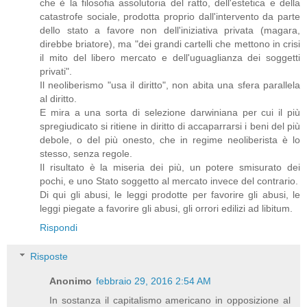
che è la filosofia assolutoria del ratto, dell'estetica e della
catastrofe sociale, prodotta proprio dall'intervento da parte
dello stato a favore non dell'iniziativa privata (magara,
direbbe briatore), ma "dei grandi cartelli che mettono in crisi
il mito del libero mercato e dell'uguaglianza dei soggetti
privati".
Il neoliberismo "usa il diritto", non abita una sfera parallela
al diritto.
E mira a una sorta di selezione darwiniana per cui il più
spregiudicato si ritiene in diritto di accaparrarsi i beni del più
debole, o del più onesto, che in regime neoliberista è lo
stesso, senza regole.
Il risultato è la miseria dei più, un potere smisurato dei
pochi, e uno Stato soggetto al mercato invece del contrario.
Di qui gli abusi, le leggi prodotte per favorire gli abusi, le
leggi piegate a favorire gli abusi, gli orrori edilizi ad libitum.
Rispondi
Risposte
Anonimo
febbraio 29, 2016 2:54 AM
In sostanza il capitalismo americano in opposizione al