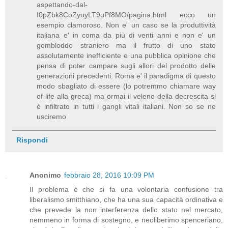
aspettando-dal-
I0pZbk8CoZyuyLT9uPf8MO/pagina.html ecco un
esempio clamoroso. Non e' un caso se la produttività
italiana e' in coma da più di venti anni e non e' un
gombloddo straniero ma il frutto di uno stato
assolutamente inefficiente e una pubblica opinione che
pensa di poter campare sugli allori del prodotto delle
generazioni precedenti. Roma e' il paradigma di questo
modo sbagliato di essere (lo potremmo chiamare way
of life alla greca) ma ormai il veleno della decrescita si
è infiltrato in tutti i gangli vitali italiani. Non so se ne
usciremo
Rispondi
Anonimo
febbraio 28, 2016 10:09 PM
Il problema è che si fa una volontaria confusione tra
liberalismo smitthiano, che ha una sua capacità ordinativa e
che prevede la non interferenza dello stato nel mercato,
nemmeno in forma di sostegno, e neoliberimo spenceriano,