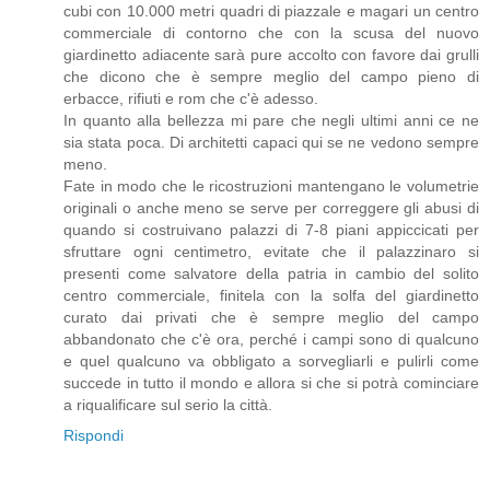
cubi con 10.000 metri quadri di piazzale e magari un centro
commerciale di contorno che con la scusa del nuovo
giardinetto adiacente sarà pure accolto con favore dai grulli
che dicono che è sempre meglio del campo pieno di
erbacce, rifiuti e rom che c'è adesso.
In quanto alla bellezza mi pare che negli ultimi anni ce ne
sia stata poca. Di architetti capaci qui se ne vedono sempre
meno.
Fate in modo che le ricostruzioni mantengano le volumetrie
originali o anche meno se serve per correggere gli abusi di
quando si costruivano palazzi di 7-8 piani appiccicati per
sfruttare ogni centimetro, evitate che il palazzinaro si
presenti come salvatore della patria in cambio del solito
centro commerciale, finitela con la solfa del giardinetto
curato dai privati che è sempre meglio del campo
abbandonato che c'è ora, perché i campi sono di qualcuno
e quel qualcuno va obbligato a sorvegliarli e pulirli come
succede in tutto il mondo e allora si che si potrà cominciare
a riqualificare sul serio la città.
Rispondi