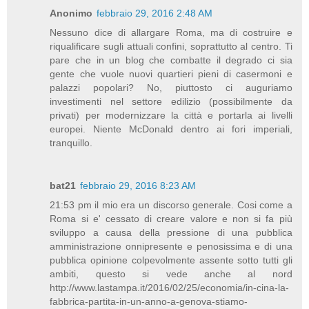
Anonimo
febbraio 29, 2016 2:48 AM
Nessuno dice di allargare Roma, ma di costruire e
riqualificare sugli attuali confini, soprattutto al centro. Ti
pare che in un blog che combatte il degrado ci sia
gente che vuole nuovi quartieri pieni di casermoni e
palazzi popolari? No, piuttosto ci auguriamo
investimenti nel settore edilizio (possibilmente da
privati) per modernizzare la città e portarla ai livelli
europei. Niente McDonald dentro ai fori imperiali,
tranquillo.
bat21
febbraio 29, 2016 8:23 AM
21:53 pm il mio era un discorso generale. Cosi come a
Roma si e' cessato di creare valore e non si fa più
sviluppo a causa della pressione di una pubblica
amministrazione onnipresente e penosissima e di una
pubblica opinione colpevolmente assente sotto tutti gli
ambiti, questo si vede anche al nord
http://www.lastampa.it/2016/02/25/economia/in-cina-la-
fabbrica-partita-in-un-anno-a-genova-stiamo-