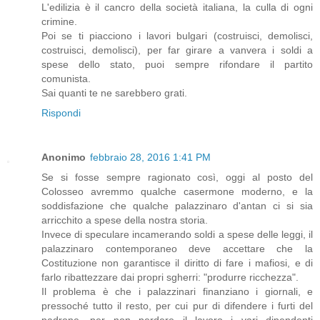
L'edilizia è il cancro della società italiana, la culla di ogni
crimine.
Poi se ti piacciono i lavori bulgari (costruisci, demolisci,
costruisci, demolisci), per far girare a vanvera i soldi a
spese dello stato, puoi sempre rifondare il partito
comunista.
Sai quanti te ne sarebbero grati.
Rispondi
Anonimo
febbraio 28, 2016 1:41 PM
Se si fosse sempre ragionato così, oggi al posto del
Colosseo avremmo qualche casermone moderno, e la
soddisfazione che qualche palazzinaro d'antan ci si sia
arricchito a spese della nostra storia.
Invece di speculare incamerando soldi a spese delle leggi, il
palazzinaro contemporaneo deve accettare che la
Costituzione non garantisce il diritto di fare i mafiosi, e di
farlo ribattezzare dai propri sgherri: "produrre ricchezza".
Il problema è che i palazzinari finanziano i giornali, e
pressoché tutto il resto, per cui pur di difendere i furti del
padrone, per non perdere il lavoro i vari dipendenti