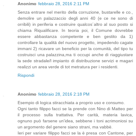
Anonimo
febbraio 28, 2016 2:11 PM
Senza entrare nel merito della corruzione, bustarelle e co.,
demolire un palazzaccio degli anni 40 (e ce ne sono di
orribili) in periferia e costruire qualcos´altro al suo posto si
chiama Riqualificare. In teoria poi, il Comune dovrebbe
essere abbastanza competente e ben gestito da 1)
controllare la qualitä del nuovo progetto, impedendo cagate
immani 2) ricavare un beneficio per la comunitä, del tipo tu
costruisci una palazzina,ma ti occupi anche di riaggiustare
la sede stradale/l impianto di distribuzione servizi e magari
realizzi un area verde di tot metratura per i residenti.
Rispondi
Anonimo
febbraio 28, 2016 2:18 PM
Esempio di logica stiracchiata a proprio uso e consumo.
Ogni tanto filippo facci se la prende con Nino di Matteo per
il processo sulla trattativa. Per carità, materia lavica,
ognuno può farsene un'idea, sebbene i toni acrimoniosi su
un argomento del genere siano strani, ma vabbè.
Ieri per variare filippo facci se la è presa con Cantone, per