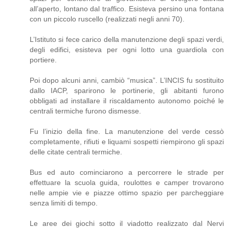
all’aperto, lontano dal traffico. Esisteva persino una fontana
con un piccolo ruscello (realizzati negli anni 70).
L’Istituto si fece carico della manutenzione degli spazi verdi,
degli edifici, esisteva per ogni lotto una guardiola con
portiere.
Poi dopo alcuni anni, cambiò “musica”. L’INCIS fu sostituito
dallo IACP, sparirono le portinerie, gli abitanti furono
obbligati ad installare il riscaldamento autonomo poiché le
centrali termiche furono dismesse.
Fu l’inizio della fine. La manutenzione del verde cessò
completamente, rifiuti e liquami sospetti riempirono gli spazi
delle citate centrali termiche.
Bus ed auto cominciarono a percorrere le strade per
effettuare la scuola guida, roulottes e camper trovarono
nelle ampie vie e piazze ottimo spazio per parcheggiare
senza limiti di tempo.
Le aree dei giochi sotto il viadotto realizzato dal Nervi