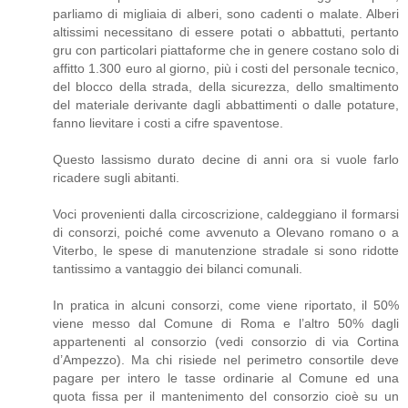
parliamo di migliaia di alberi, sono cadenti o malate. Alberi
altissimi necessitano di essere potati o abbattuti, pertanto
gru con particolari piattaforme che in genere costano solo di
affitto 1.300 euro al giorno, più i costi del personale tecnico,
del blocco della strada, della sicurezza, dello smaltimento
del materiale derivante dagli abbattimenti o dalle potature,
fanno lievitare i costi a cifre spaventose.
Questo lassismo durato decine di anni ora si vuole farlo
ricadere sugli abitanti.
Voci provenienti dalla circoscrizione, caldeggiano il formarsi
di consorzi, poiché come avvenuto a Olevano romano o a
Viterbo, le spese di manutenzione stradale si sono ridotte
tantissimo a vantaggio dei bilanci comunali.
In pratica in alcuni consorzi, come viene riportato, il 50%
viene messo dal Comune di Roma e l’altro 50% dagli
appartenenti al consorzio (vedi consorzio di via Cortina
d’Ampezzo). Ma chi risiede nel perimetro consortile deve
pagare per intero le tasse ordinarie al Comune ed una
quota fissa per il mantenimento del consorzio cioè su un