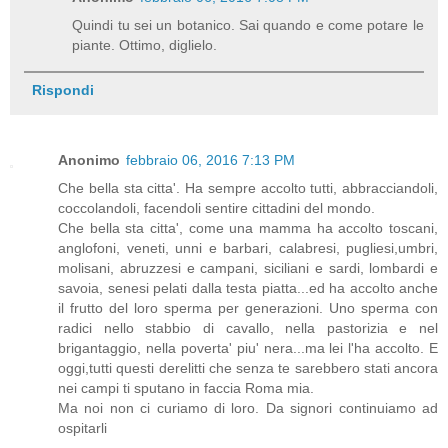
Quindi tu sei un botanico. Sai quando e come potare le
piante. Ottimo, diglielo.
Rispondi
Anonimo
febbraio 06, 2016 7:13 PM
Che bella sta citta'. Ha sempre accolto tutti, abbracciandoli,
coccolandoli, facendoli sentire cittadini del mondo.
Che bella sta citta', come una mamma ha accolto toscani,
anglofoni, veneti, unni e barbari, calabresi, pugliesi,umbri,
molisani, abruzzesi e campani, siciliani e sardi, lombardi e
savoia, senesi pelati dalla testa piatta...ed ha accolto anche
il frutto del loro sperma per generazioni. Uno sperma con
radici nello stabbio di cavallo, nella pastorizia e nel
brigantaggio, nella poverta' piu' nera...ma lei l'ha accolto. E
oggi,tutti questi derelitti che senza te sarebbero stati ancora
nei campi ti sputano in faccia Roma mia.
Ma noi non ci curiamo di loro. Da signori continuiamo ad
ospitarli