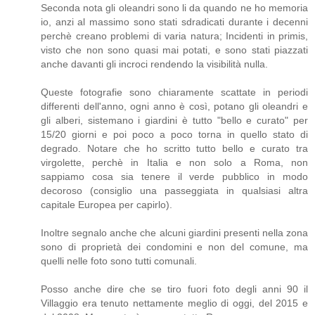
Seconda nota gli oleandri sono li da quando ne ho memoria
io, anzi al massimo sono stati sdradicati durante i decenni
perchè creano problemi di varia natura; Incidenti in primis,
visto che non sono quasi mai potati, e sono stati piazzati
anche davanti gli incroci rendendo la visibilità nulla.
Queste fotografie sono chiaramente scattate in periodi
differenti dell'anno, ogni anno è così, potano gli oleandri e
gli alberi, sistemano i giardini è tutto "bello e curato" per
15/20 giorni e poi poco a poco torna in quello stato di
degrado. Notare che ho scritto tutto bello e curato tra
virgolette, perchè in Italia e non solo a Roma, non
sappiamo cosa sia tenere il verde pubblico in modo
decoroso (consiglio una passeggiata in qualsiasi altra
capitale Europea per capirlo).
Inoltre segnalo anche che alcuni giardini presenti nella zona
sono di proprietà dei condomini e non del comune, ma
quelli nelle foto sono tutti comunali.
Posso anche dire che se tiro fuori foto degli anni 90 il
Villaggio era tenuto nettamente meglio di oggi, del 2015 e