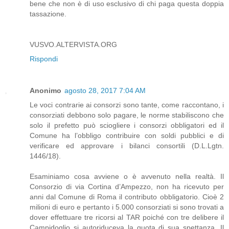
bene che non è di uso esclusivo di chi paga questa doppia
tassazione.
VUSVO.ALTERVISTA.ORG
Rispondi
Anonimo
agosto 28, 2017 7:04 AM
Le voci contrarie ai consorzi sono tante, come raccontano, i
consorziati debbono solo pagare, le norme stabiliscono che
solo il prefetto può sciogliere i consorzi obbligatori ed il
Comune ha l’obbligo contribuire con soldi pubblici e di
verificare ed approvare i bilanci consortili (D.L.Lgtn.
1446/18).
Esaminiamo cosa avviene o è avvenuto nella realtà. Il
Consorzio di via Cortina d’Ampezzo, non ha ricevuto per
anni dal Comune di Roma il contributo obbligatorio. Cioè 2
milioni di euro e pertanto i 5.000 consorziati si sono trovati a
dover effettuare tre ricorsi al TAR poiché con tre delibere il
Campidoglio si autoriduceva la quota di sua spettanza. Il