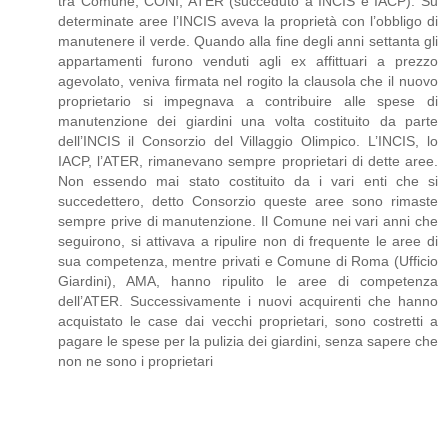
tra Comune, CONI, ATER (succeduto a INCIS e IACP). Su
determinate aree l’INCIS aveva la proprietà con l’obbligo di
manutenere il verde. Quando alla fine degli anni settanta gli
appartamenti furono venduti agli ex affittuari a prezzo
agevolato, veniva firmata nel rogito la clausola che il nuovo
proprietario si impegnava a contribuire alle spese di
manutenzione dei giardini una volta costituito da parte
dell’INCIS il Consorzio del Villaggio Olimpico. L’INCIS, lo
IACP, l’ATER, rimanevano sempre proprietari di dette aree.
Non essendo mai stato costituito da i vari enti che si
succedettero, detto Consorzio queste aree sono rimaste
sempre prive di manutenzione. Il Comune nei vari anni che
seguirono, si attivava a ripulire non di frequente le aree di
sua competenza, mentre privati e Comune di Roma (Ufficio
Giardini), AMA, hanno ripulito le aree di competenza
dell’ATER. Successivamente i nuovi acquirenti che hanno
acquistato le case dai vecchi proprietari, sono costretti a
pagare le spese per la pulizia dei giardini, senza sapere che
non ne sono i proprietari