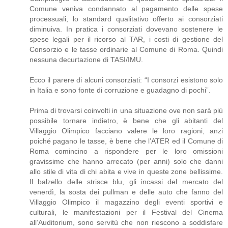
Comune veniva condannato al pagamento delle spese
processuali, lo standard qualitativo offerto ai consorziati
diminuiva. In pratica i consorziati dovevano sostenere le
spese legali per il ricorso al TAR, i costi di gestione del
Consorzio e le tasse ordinarie al Comune di Roma. Quindi
nessuna decurtazione di TASI/IMU.
Ecco il parere di alcuni consorziati: “I consorzi esistono solo
in Italia e sono fonte di corruzione e guadagno di pochi”.
Prima di trovarsi coinvolti in una situazione ove non sarà più
possibile tornare indietro, è bene che gli abitanti del
Villaggio Olimpico facciano valere le loro ragioni, anzi
poiché pagano le tasse, è bene che l’ATER ed il Comune di
Roma comincino a rispondere per le loro omissioni
gravissime che hanno arrecato (per anni) solo che danni
allo stile di vita di chi abita e vive in queste zone bellissime.
Il balzello delle strisce blu, gli incassi del mercato del
venerdì, la sosta dei pullman e delle auto che fanno del
Villaggio Olimpico il magazzino degli eventi sportivi e
culturali, le manifestazioni per il Festival del Cinema
all’Auditorium, sono servitù che non riescono a soddisfare