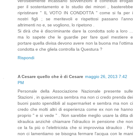
verosibilmente incassano sovvenzioni e contributi erogati
per il sostentamento e lo studio dei minori , basterebbe
ripristinare " IL VOTO IN CONDOTTA " come si fa per i
nostri figli ; se meritevoli e rispettosi passano l'anno
altrimenti no e, se vogliono, lo ripetono .
Si dirà che è discriminante dare la condotta solo a loro ...
ma lo sapete che le guardie per fare quel mestiere e
portare quella divisa devono avere non la buona ma l'ottima
condotta e che gliela controlla la Questura ?
Rispondi
A Cesare quello che è di Cesare
maggio 26, 2013 7:42
PM
Personale della Associazione Nazionale presente sulle
Stazioni , in quiescenza sembra ma non ci credo prenda dei
buoni pasto spendibili al supermarket e sembra ma non ci
credo che molti altri di esperienza come ex non ne hanno
proprio " e si vede " . Non sarebbe meglio usare la ditta di
idraulica anzichè chiamare l'idraulico in pensione che non
ce la fa più o l'elettricista che si improvvisa idraulico . Poi
non ci lamentiamo se bisogna fermare l'acqua con le mani