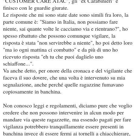
"CUSTOMER CARE ATAC", gli "ex Carabinieri" e
finisco con le guardie giurate.
Le risposte che mi sono state date sono simili fra loro, la
parte comune è: "Siamo in Italia, non possiamo fare
niente, sai quante volte le cacciamo via e rientrano?", ho
spesso ribattuto che possono comunque vigilare, la
risposta è stata "non servirebbe a niente", ho poi detto loro
"ma io ogni mattina ci combatto" e da più di uno ho
ricevuto risposta "eh tu che puoi daglielo uno
schiaffone...".
Va anche detto, per onore della cronaca e del vigilante che
faceva il suo dovere, che una volta è intervenuto su mia
segnalazione, anche perché quelle ragazzine fumavano
copiosamente in banchina.
Non conosco leggi e regolamenti, diciamo pure che voglio
credere che non possono intervenire in alcun modo per
mandare via queste ragazzette, ma essendo pagati per fare
vigilanza potrebbero tranquillamente essere presenti in
banchina invece di essere fermi ai tornelli a chiacchierare,