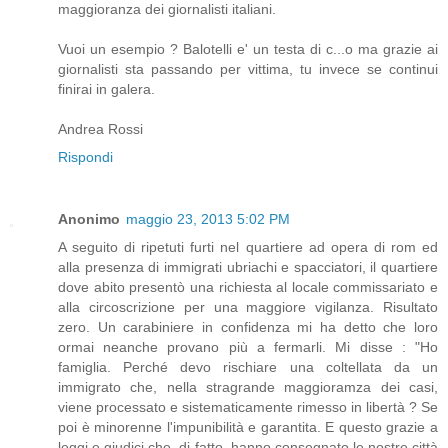
maggioranza dei giornalisti italiani.
Vuoi un esempio ? Balotelli e' un testa di c...o ma grazie ai
giornalisti sta passando per vittima, tu invece se continui
finirai in galera.
Andrea Rossi
Rispondi
Anonimo
maggio 23, 2013 5:02 PM
A seguito di ripetuti furti nel quartiere ad opera di rom ed
alla presenza di immigrati ubriachi e spacciatori, il quartiere
dove abito presentò una richiesta al locale commissariato e
alla circoscrizione per una maggiore vigilanza. Risultato
zero. Un carabiniere in confidenza mi ha detto che loro
ormai neanche provano più a fermarli. Mi disse : "Ho
famiglia. Perché devo rischiare una coltellata da un
immigrato che, nella stragrande maggioramza dei casi,
viene processato e sistematicamente rimesso in libertà ? Se
poi è minorenne l'impunibilità e garantita. E questo grazie a
leggi e giudici che, di fatto, hanno consegnato le nostre città