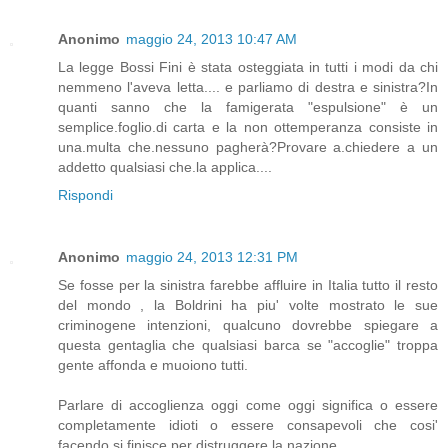
Anonimo
maggio 24, 2013 10:47 AM
La legge Bossi Fini è stata osteggiata in tutti i modi da chi
nemmeno l'aveva letta.... e parliamo di destra e sinistra?In
quanti sanno che la famigerata "espulsione" è un
semplice.foglio.di carta e la non ottemperanza consiste in
una.multa che.nessuno pagherà?Provare a.chiedere a un
addetto qualsiasi che.la applica....
Rispondi
Anonimo
maggio 24, 2013 12:31 PM
Se fosse per la sinistra farebbe affluire in Italia tutto il resto
del mondo , la Boldrini ha piu' volte mostrato le sue
criminogene intenzioni, qualcuno dovrebbe spiegare a
questa gentaglia che qualsiasi barca se "accoglie" troppa
gente affonda e muoiono tutti.
Parlare di accoglienza oggi come oggi significa o essere
completamente idioti o essere consapevoli che cosi'
facendo si finisce per distruggere la nazione.