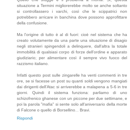
situazione a Termini migliorerebbe molto se anche soltanto
si controllassero i varchi, così che le scippatrici non
potrebbero arricare in banchina dove possono approfittare
della confusione.
Ma l'origine di tutto è al di fuori: cioè nel sistema che ha
creato volutamente da una parte una situazione di disagio
negli stranieri spingendoli a delinquere, dall'altra la totale
immobilità di qualsiasi corpo di forze dell'ordine e apparato
giudiziario; per alimentare così il sempre vivo fuoco del
razzismo italiano.
Infatti questo post sulle zingarelle ha venti commenti in tre
ore, se si facesse un post su quanti soldi vengono mangiati
dai dirigenti dell'Atac si arriverebbe a malapena a 5-6 in tre
giorni. Quindi il sistema funziona: parliamo di uno
schizofrenico ghanese con un piccone per due settimane, e
poi la parola "mafia" si sente solo all'aniversario della morte
di Falcone o quello di Borsellino... Bravi.
Rispondi