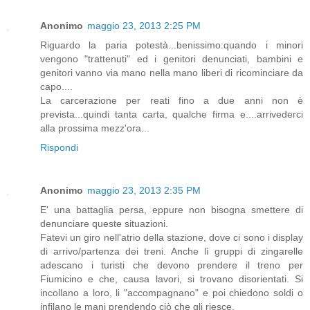
Anonimo
maggio 23, 2013 2:25 PM
Riguardo la paria potestà...benissimo:quando i minori
vengono "trattenuti" ed i genitori denunciati, bambini e
genitori vanno via mano nella mano liberi di ricominciare da
capo....
La carcerazione per reati fino a due anni non è
prevista...quindi tanta carta, qualche firma e....arrivederci
alla prossima mezz'ora...
Rispondi
Anonimo
maggio 23, 2013 2:35 PM
E' una battaglia persa, eppure non bisogna smettere di
denunciare queste situazioni.
Fatevi un giro nell'atrio della stazione, dove ci sono i display
di arrivo/partenza dei treni. Anche lì gruppi di zingarelle
adescano i turisti che devono prendere il treno per
Fiumicino e che, causa lavori, si trovano disorientati. Si
incollano a loro, li "accompagnano" e poi chiedono soldi o
infilano le mani prendendo ciò che gli riesce.