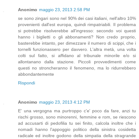
Anonimo
maggio 23, 2013 2:58 PM
se sono zingari sono nel 90% dei casi italiani, nell'altro 10%
provenienti dall'est europa, quindi rimpatriabili. Il problema
si potrebbe risolverebbe all'ingresso: secondo voi questi
hanno i biglietti o gli abbonamenti? Non credo proprio,
basterebbe intanto, per dimezzare il numero di scippi, che i
tornelli funzionassero per davvero. L'altra metà, una volta
colti sul fatto, si affidano al tribunale minorile e/o si
allontanano dalla stazione. Piccoli provvedimenti come
questi no stroncheranno il fenomeno, ma lo ridurrebbero
abbondantemente
Rispondi
Anonimo
maggio 23, 2013 4:12 PM
E' una vergogna ma purtroppo c'e' poco da fare, anzi tu
rischi grosso, sono minorenni, femmine e rom, se riescono
ad accusarti di pedofilia tu sei finito, calcola inoltre che i
nomadi hanno l'appoggio politico della sinistra cosidetta
radicale ed inoltre godono della simpatia della stragrande