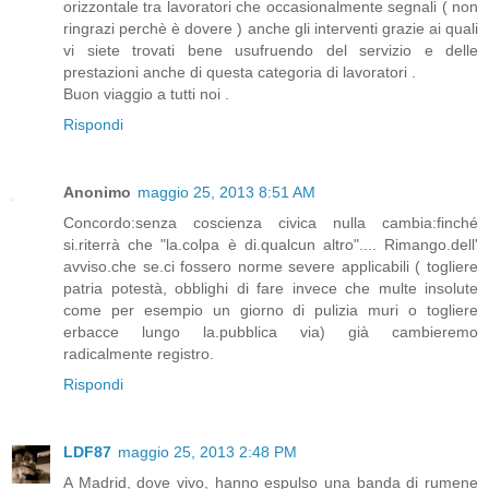
orizzontale tra lavoratori che occasionalmente segnali ( non
ringrazi perchè è dovere ) anche gli interventi grazie ai quali
vi siete trovati bene usufruendo del servizio e delle
prestazioni anche di questa categoria di lavoratori .
Buon viaggio a tutti noi .
Rispondi
Anonimo
maggio 25, 2013 8:51 AM
Concordo:senza coscienza civica nulla cambia:finché
si.riterrà che "la.colpa è di.qualcun altro".... Rimango.dell'
avviso.che se.ci fossero norme severe applicabili ( togliere
patria potestà, obblighi di fare invece che multe insolute
come per esempio un giorno di pulizia muri o togliere
erbacce lungo la.pubblica via) già cambieremo
radicalmente registro.
Rispondi
LDF87
maggio 25, 2013 2:48 PM
A Madrid, dove vivo, hanno espulso una banda di rumene