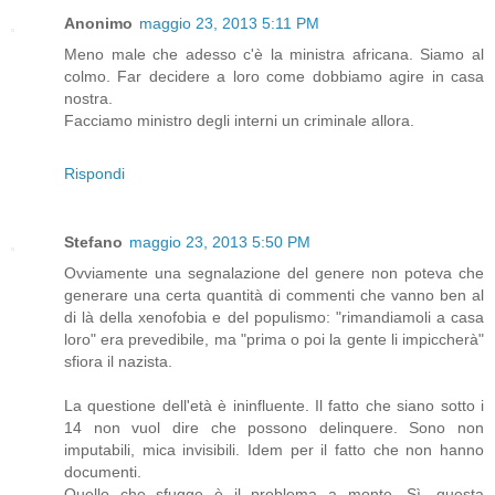
Anonimo
maggio 23, 2013 5:11 PM
Meno male che adesso c'è la ministra africana. Siamo al
colmo. Far decidere a loro come dobbiamo agire in casa
nostra.
Facciamo ministro degli interni un criminale allora.
Rispondi
Stefano
maggio 23, 2013 5:50 PM
Ovviamente una segnalazione del genere non poteva che
generare una certa quantità di commenti che vanno ben al
di là della xenofobia e del populismo: "rimandiamoli a casa
loro" era prevedibile, ma "prima o poi la gente li impiccherà"
sfiora il nazista.
La questione dell'età è ininfluente. Il fatto che siano sotto i
14 non vuol dire che possono delinquere. Sono non
imputabili, mica invisibili. Idem per il fatto che non hanno
documenti.
Quello che sfugge è il problema a monte. Sì, questa