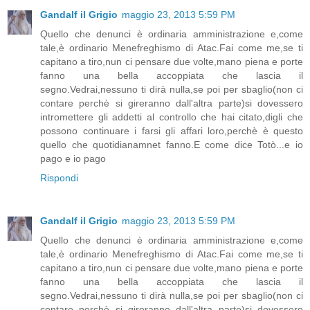
Gandalf il Grigio
maggio 23, 2013 5:59 PM
Quello che denunci è ordinaria amministrazione e,come
tale,è ordinario Menefreghismo di Atac.Fai come me,se ti
capitano a tiro,nun ci pensare due volte,mano piena e porte
fanno una bella accoppiata che lascia il
segno.Vedrai,nessuno ti dirà nulla,se poi per sbaglio(non ci
contare perchè si gireranno dall'altra parte)si dovessero
intromettere gli addetti al controllo che hai citato,digli che
possono continuare i farsi gli affari loro,perchè è questo
quello che quotidianamnet fanno.E come dice Totò...e io
pago e io pago
Rispondi
Gandalf il Grigio
maggio 23, 2013 5:59 PM
Quello che denunci è ordinaria amministrazione e,come
tale,è ordinario Menefreghismo di Atac.Fai come me,se ti
capitano a tiro,nun ci pensare due volte,mano piena e porte
fanno una bella accoppiata che lascia il
segno.Vedrai,nessuno ti dirà nulla,se poi per sbaglio(non ci
contare perchè si gireranno dall'altra parte)si dovessero