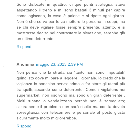
Sono dislocate in quattro, cinque punti strategici; stavo
aspettando il treno e mi sono bastati 3 minuti per capire
come agiscono, la cosa è palese e si ripete ogni giorno.
Non è che serve per forza mettere le persone in ceppi, ma
se chi deve vigilare fosse sempre presente, attento, e si
mostrasse deciso nel contrastare la situazione, sarebbe già
un ottimo deterrente.
Rispondi
Anonimo
maggio 23, 2013 2:39 PM
Non penso che la strada sia "tanto non sono imputabili"
quindi sto dove mi pare a leggere il giornale. Io credo che la
vigilanza in banchina serva: primo a far stare gli utenti più
tranquilli, secondo come deterrente. Come i vigilatens nei
supermarket, non risolvono ma sono un gran deterrente .
Molti rubano o vandalizzano perchè non è sorvegliato;
sicuramente il problema non sarà risolto ma con la dovuta
sorveglianza con telecamere e personale al posto giusto
sicuramente molto migliorerebbe.
Rispondi