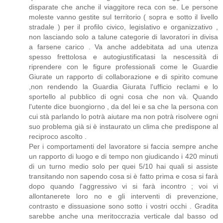
disparate che anche il viaggitore reca con se. Le persone
moleste vanno gestite sul territorio ( sopra e sotto il livello
stradale ) per il profilo civico, legislativo e organizzativo ,
non lasciando solo a talune categorie di lavoratori in divisa
a farsene carico . Va anche addebitata ad una utenza
spesso frettolosa e autogiustificatasi la nescessità di
riprendere con le figure professionali come le Guardie
Giurate un rapporto di collaborazione e di spirito comune
,non rendendo la Guardia Giurata l'ufficio reclami e lo
sportello al pubblico di ogni cosa che non và. Quando
l'utente dice buongiorno , da del lei e sa che la persona con
cui stà parlando lo potrà aiutare ma non potrà risolvere ogni
suo problema già si è instaurato un clima che predispone al
reciproco ascolto .
Per i comportamenti del lavoratore si faccia sempre anche
un rapporto di luogo e di tempo non giudicando i 420 minuti
di un turno medio solo per quei 5/10 hai quali si assiste
transitando non sapendo cosa si è fatto prima e cosa si farà
dopo quando l'aggressivo vi si farà incontro ; voi vi
allontanerete loro no e gli interventi di prevenzione,
contrasto e dissuasione sono sotto i vostri occhi . Gradita
sarebbe anche una meritoccrazia verticale dal basso od