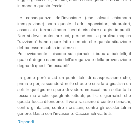
in mano a questa feccia."
Le conseguenze dell'invasione (che alcuni chiamano
immigrazione) sono queste. Ladri, spacciatori, stupratori,
assassini e terroristi sono liberi di circolare e agire impuniti.
Non si deve protestare poi, perché con la parolina magica
"razzismo" hanno pure fatto in modo che questa situazione
debba essere subita in silenzio.
Poi ovviamente finiscono sul giornale i buuu a balotelli, il
quale è degno esempio dell'arroganza e della provocazione
degna di questi "intoccabili".
La gente però è ad un punto tale di esasperazione che,
prima o poi, si scenderà nelle strade e ci si farà giustizia da
soli. E quel giorno spero di vedere impiccati non soltanto la
feccia ma anche quegli ntellettuali, politici e giornalisti che
questa feccia difendono. Il vero razzismo è contro i binachi,
contro gli italiani, contro i cristiani, contro gli occidentali in
genere. Basta con l'invasione. Cacciamoli via tutti.
Rispondi