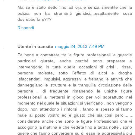
Ma se è stato detto fino ad ora e senza smentite che la
polizia non ha strumenti giuridici....esattamente cosa
dovrebbe fare???
Rispondi
Utente in transito
maggio 24, 2013 7:49 PM
Fa bene a contattare tra le figure professionali le guardie
particolari giurate, anche perchè sono preparate e
intervengono in tutte quelle occasioni di crisi , risse,
persone moleste, sotto l'effetto di alcol e droghe
,sfaccendati, impulsivi, aggressivi e frenano le attività che
danneggiano le strutture e la tranquilla circolazione delle
persone , di frequente rimanendo le uniche figure
professionali a mettersi in gioco per voi soprattutto nel
momento nel quale le situazioni si verificano , non vengono
dopo, non attendono i rinforsi , fanno e spesso si fanno
male al posto vostro ed è giusto che sia così però .....
considerate anche che sono le figure Professionali che vi
accolgono la mattina e che vedete fino a tarda notte , sono
quelle che fanno convergere su di esse le aggressività più