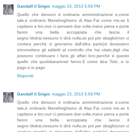
Gandalf il Grigio
maggio 23, 2013 5:59 PM
Quello che denunci è ordinaria amministrazione e,come
tale,è ordinario Menefreghismo di Atac.Fai come me,se ti
capitano a tiro,nun ci pensare due volte,mano piena e porte
fanno una bella accoppiata che lascia il
segno.Vedrai,nessuno ti dirà nulla,se poi per sbaglio(non ci
contare perchè si gireranno dall'altra parte)si dovessero
intromettere gli addetti al controllo che hai citato,digli che
possono continuare i farsi gli affari loro,perchè è questo
quello che quotidianamnet fanno.E come dice Totò...e io
pago e io pago
Rispondi
Gandalf il Grigio
maggio 23, 2013 5:59 PM
Quello che denunci è ordinaria amministrazione e,come
tale,è ordinario Menefreghismo di Atac.Fai come me,se ti
capitano a tiro,nun ci pensare due volte,mano piena e porte
fanno una bella accoppiata che lascia il
segno.Vedrai,nessuno ti dirà nulla,se poi per sbaglio(non ci
contare perchè si gireranno dall'altra parte)si dovessero