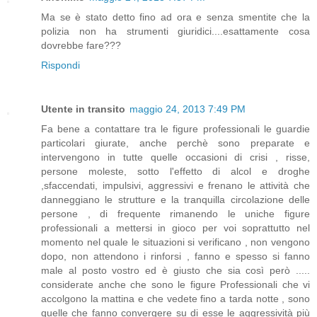
Ma se è stato detto fino ad ora e senza smentite che la
polizia non ha strumenti giuridici....esattamente cosa
dovrebbe fare???
Rispondi
Utente in transito
maggio 24, 2013 7:49 PM
Fa bene a contattare tra le figure professionali le guardie
particolari giurate, anche perchè sono preparate e
intervengono in tutte quelle occasioni di crisi , risse,
persone moleste, sotto l'effetto di alcol e droghe
,sfaccendati, impulsivi, aggressivi e frenano le attività che
danneggiano le strutture e la tranquilla circolazione delle
persone , di frequente rimanendo le uniche figure
professionali a mettersi in gioco per voi soprattutto nel
momento nel quale le situazioni si verificano , non vengono
dopo, non attendono i rinforsi , fanno e spesso si fanno
male al posto vostro ed è giusto che sia così però .....
considerate anche che sono le figure Professionali che vi
accolgono la mattina e che vedete fino a tarda notte , sono
quelle che fanno convergere su di esse le aggressività più