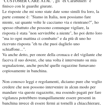
"CUSTOMER CARE ATAC", gli "ex Carabinieri" e
finisco con le guardie giurate.
Le risposte che mi sono state date sono simili fra loro, la
parte comune è: "Siamo in Italia, non possiamo fare
niente, sai quante volte le cacciamo via e rientrano?", ho
spesso ribattuto che possono comunque vigilare, la
risposta è stata "non servirebbe a niente", ho poi detto loro
"ma io ogni mattina ci combatto" e da più di uno ho
ricevuto risposta "eh tu che puoi daglielo uno
schiaffone...".
Va anche detto, per onore della cronaca e del vigilante che
faceva il suo dovere, che una volta è intervenuto su mia
segnalazione, anche perché quelle ragazzine fumavano
copiosamente in banchina.
Non conosco leggi e regolamenti, diciamo pure che voglio
credere che non possono intervenire in alcun modo per
mandare via queste ragazzette, ma essendo pagati per fare
vigilanza potrebbero tranquillamente essere presenti in
banchina invece di essere fermi ai tornelli a chiacchierare,