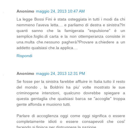
Anonimo
maggio 24, 2013 10:47 AM
La legge Bossi Fini è stata osteggiata in tutti i modi da chi
nemmeno l'aveva letta.... e parliamo di destra e sinistra?In
quanti sanno che la famigerata "espulsione" è un
semplice.foglio.di carta e la non ottemperanza consiste in
una.multa che.nessuno pagherà?Provare a.chiedere a un
addetto qualsiasi che.la applica....
Rispondi
Anonimo
maggio 24, 2013 12:31 PM
Se fosse per la sinistra farebbe affluire in Italia tutto il resto
del mondo , la Boldrini ha piu' volte mostrato le sue
criminogene intenzioni, qualcuno dovrebbe spiegare a
questa gentaglia che qualsiasi barca se "accoglie" troppa
gente affonda e muoiono tutti.
Parlare di accoglienza oggi come oggi significa o essere
completamente idioti o essere consapevoli che cosi'
facendo si finisce per distruggere la nazione.