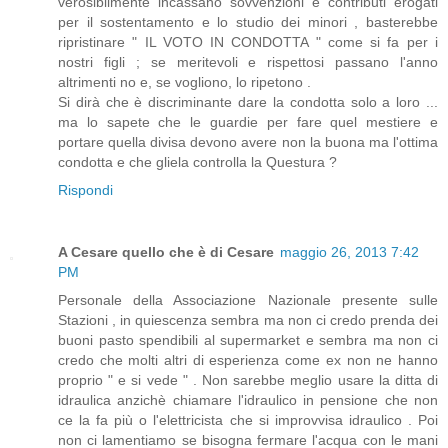
verosibilmente incassano sovvenzioni e contributi erogati
per il sostentamento e lo studio dei minori , basterebbe
ripristinare " IL VOTO IN CONDOTTA " come si fa per i
nostri figli ; se meritevoli e rispettosi passano l'anno
altrimenti no e, se vogliono, lo ripetono .
Si dirà che è discriminante dare la condotta solo a loro ...
ma lo sapete che le guardie per fare quel mestiere e
portare quella divisa devono avere non la buona ma l'ottima
condotta e che gliela controlla la Questura ?
Rispondi
A Cesare quello che è di Cesare
maggio 26, 2013 7:42
PM
Personale della Associazione Nazionale presente sulle
Stazioni , in quiescenza sembra ma non ci credo prenda dei
buoni pasto spendibili al supermarket e sembra ma non ci
credo che molti altri di esperienza come ex non ne hanno
proprio " e si vede " . Non sarebbe meglio usare la ditta di
idraulica anzichè chiamare l'idraulico in pensione che non
ce la fa più o l'elettricista che si improvvisa idraulico . Poi
non ci lamentiamo se bisogna fermare l'acqua con le mani