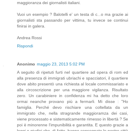
maggioranza dei giornalisti italiani.
Vuoi un esempio ? Balotelli e' un testa di c...o ma grazie ai
giornalisti sta passando per vittima, tu invece se continui
finirai in galera.
Andrea Rossi
Rispondi
Anonimo
maggio 23, 2013 5:02 PM
A seguito di ripetuti furti nel quartiere ad opera di rom ed
alla presenza di immigrati ubriachi e spacciatori, il quartiere
dove abito presentò una richiesta al locale commissariato e
alla circoscrizione per una maggiore vigilanza. Risultato
zero. Un carabiniere in confidenza mi ha detto che loro
ormai neanche provano più a fermarli. Mi disse : "Ho
famiglia. Perché devo rischiare una coltellata da un
immigrato che, nella stragrande maggioramza dei casi,
viene processato e sistematicamente rimesso in libertà ? Se
poi è minorenne l'impunibilità e garantita. E questo grazie a
leggi e giudici che, di fatto, hanno consegnato le nostre città