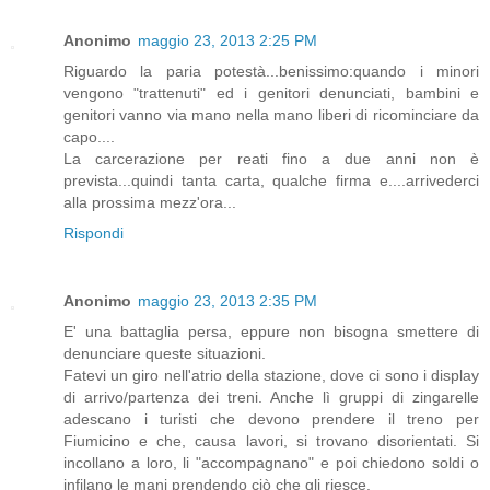
Anonimo
maggio 23, 2013 2:25 PM
Riguardo la paria potestà...benissimo:quando i minori
vengono "trattenuti" ed i genitori denunciati, bambini e
genitori vanno via mano nella mano liberi di ricominciare da
capo....
La carcerazione per reati fino a due anni non è
prevista...quindi tanta carta, qualche firma e....arrivederci
alla prossima mezz'ora...
Rispondi
Anonimo
maggio 23, 2013 2:35 PM
E' una battaglia persa, eppure non bisogna smettere di
denunciare queste situazioni.
Fatevi un giro nell'atrio della stazione, dove ci sono i display
di arrivo/partenza dei treni. Anche lì gruppi di zingarelle
adescano i turisti che devono prendere il treno per
Fiumicino e che, causa lavori, si trovano disorientati. Si
incollano a loro, li "accompagnano" e poi chiedono soldi o
infilano le mani prendendo ciò che gli riesce.