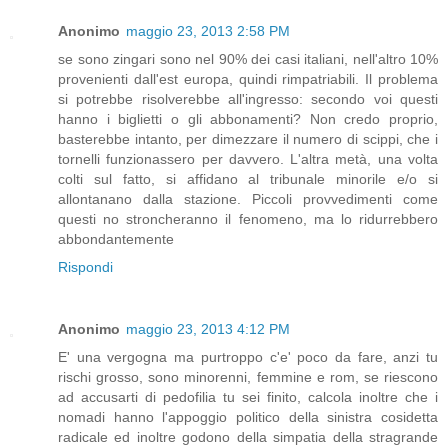
Anonimo
maggio 23, 2013 2:58 PM
se sono zingari sono nel 90% dei casi italiani, nell'altro 10%
provenienti dall'est europa, quindi rimpatriabili. Il problema
si potrebbe risolverebbe all'ingresso: secondo voi questi
hanno i biglietti o gli abbonamenti? Non credo proprio,
basterebbe intanto, per dimezzare il numero di scippi, che i
tornelli funzionassero per davvero. L'altra metà, una volta
colti sul fatto, si affidano al tribunale minorile e/o si
allontanano dalla stazione. Piccoli provvedimenti come
questi no stroncheranno il fenomeno, ma lo ridurrebbero
abbondantemente
Rispondi
Anonimo
maggio 23, 2013 4:12 PM
E' una vergogna ma purtroppo c'e' poco da fare, anzi tu
rischi grosso, sono minorenni, femmine e rom, se riescono
ad accusarti di pedofilia tu sei finito, calcola inoltre che i
nomadi hanno l'appoggio politico della sinistra cosidetta
radicale ed inoltre godono della simpatia della stragrande