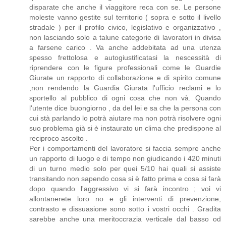
disparate che anche il viaggitore reca con se. Le persone
moleste vanno gestite sul territorio ( sopra e sotto il livello
stradale ) per il profilo civico, legislativo e organizzativo ,
non lasciando solo a talune categorie di lavoratori in divisa
a farsene carico . Va anche addebitata ad una utenza
spesso frettolosa e autogiustificatasi la nescessità di
riprendere con le figure professionali come le Guardie
Giurate un rapporto di collaborazione e di spirito comune
,non rendendo la Guardia Giurata l'ufficio reclami e lo
sportello al pubblico di ogni cosa che non và. Quando
l'utente dice buongiorno , da del lei e sa che la persona con
cui stà parlando lo potrà aiutare ma non potrà risolvere ogni
suo problema già si è instaurato un clima che predispone al
reciproco ascolto .
Per i comportamenti del lavoratore si faccia sempre anche
un rapporto di luogo e di tempo non giudicando i 420 minuti
di un turno medio solo per quei 5/10 hai quali si assiste
transitando non sapendo cosa si è fatto prima e cosa si farà
dopo quando l'aggressivo vi si farà incontro ; voi vi
allontanerete loro no e gli interventi di prevenzione,
contrasto e dissuasione sono sotto i vostri occhi . Gradita
sarebbe anche una meritoccrazia verticale dal basso od