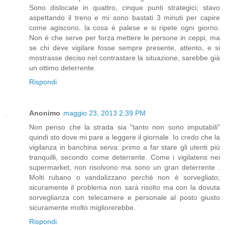
Sono dislocate in quattro, cinque punti strategici; stavo
aspettando il treno e mi sono bastati 3 minuti per capire
come agiscono, la cosa è palese e si ripete ogni giorno.
Non è che serve per forza mettere le persone in ceppi, ma
se chi deve vigilare fosse sempre presente, attento, e si
mostrasse deciso nel contrastare la situazione, sarebbe già
un ottimo deterrente.
Rispondi
Anonimo
maggio 23, 2013 2:39 PM
Non penso che la strada sia "tanto non sono imputabili"
quindi sto dove mi pare a leggere il giornale. Io credo che la
vigilanza in banchina serva: primo a far stare gli utenti più
tranquilli, secondo come deterrente. Come i vigilatens nei
supermarket, non risolvono ma sono un gran deterrente .
Molti rubano o vandalizzano perchè non è sorvegliato;
sicuramente il problema non sarà risolto ma con la dovuta
sorveglianza con telecamere e personale al posto giusto
sicuramente molto migliorerebbe.
Rispondi