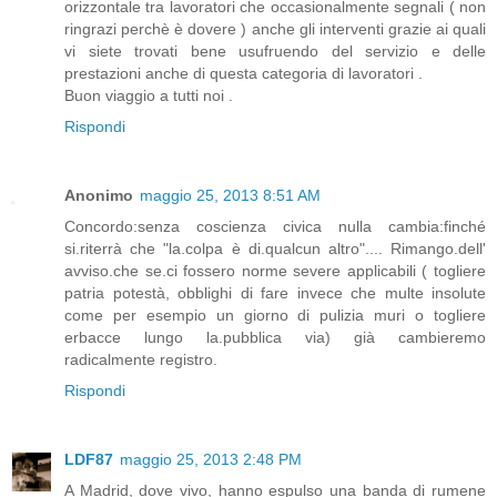
orizzontale tra lavoratori che occasionalmente segnali ( non
ringrazi perchè è dovere ) anche gli interventi grazie ai quali
vi siete trovati bene usufruendo del servizio e delle
prestazioni anche di questa categoria di lavoratori .
Buon viaggio a tutti noi .
Rispondi
Anonimo
maggio 25, 2013 8:51 AM
Concordo:senza coscienza civica nulla cambia:finché
si.riterrà che "la.colpa è di.qualcun altro".... Rimango.dell'
avviso.che se.ci fossero norme severe applicabili ( togliere
patria potestà, obblighi di fare invece che multe insolute
come per esempio un giorno di pulizia muri o togliere
erbacce lungo la.pubblica via) già cambieremo
radicalmente registro.
Rispondi
LDF87
maggio 25, 2013 2:48 PM
A Madrid, dove vivo, hanno espulso una banda di rumene