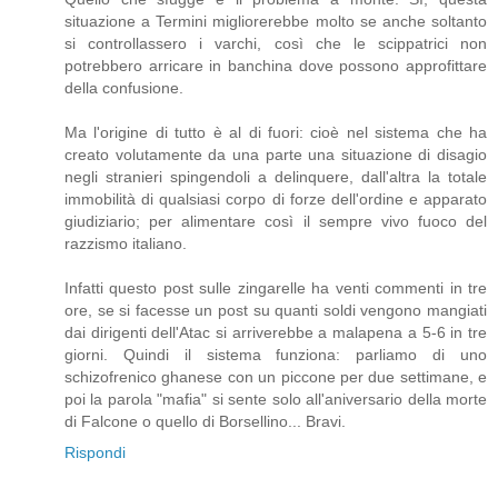
situazione a Termini migliorerebbe molto se anche soltanto
si controllassero i varchi, così che le scippatrici non
potrebbero arricare in banchina dove possono approfittare
della confusione.
Ma l'origine di tutto è al di fuori: cioè nel sistema che ha
creato volutamente da una parte una situazione di disagio
negli stranieri spingendoli a delinquere, dall'altra la totale
immobilità di qualsiasi corpo di forze dell'ordine e apparato
giudiziario; per alimentare così il sempre vivo fuoco del
razzismo italiano.
Infatti questo post sulle zingarelle ha venti commenti in tre
ore, se si facesse un post su quanti soldi vengono mangiati
dai dirigenti dell'Atac si arriverebbe a malapena a 5-6 in tre
giorni. Quindi il sistema funziona: parliamo di uno
schizofrenico ghanese con un piccone per due settimane, e
poi la parola "mafia" si sente solo all'aniversario della morte
di Falcone o quello di Borsellino... Bravi.
Rispondi