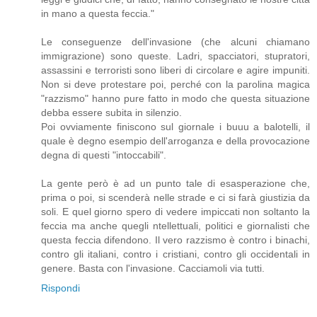
in mano a questa feccia."
Le conseguenze dell'invasione (che alcuni chiamano
immigrazione) sono queste. Ladri, spacciatori, stupratori,
assassini e terroristi sono liberi di circolare e agire impuniti.
Non si deve protestare poi, perché con la parolina magica
"razzismo" hanno pure fatto in modo che questa situazione
debba essere subita in silenzio.
Poi ovviamente finiscono sul giornale i buuu a balotelli, il
quale è degno esempio dell'arroganza e della provocazione
degna di questi "intoccabili".
La gente però è ad un punto tale di esasperazione che,
prima o poi, si scenderà nelle strade e ci si farà giustizia da
soli. E quel giorno spero di vedere impiccati non soltanto la
feccia ma anche quegli ntellettuali, politici e giornalisti che
questa feccia difendono. Il vero razzismo è contro i binachi,
contro gli italiani, contro i cristiani, contro gli occidentali in
genere. Basta con l'invasione. Cacciamoli via tutti.
Rispondi