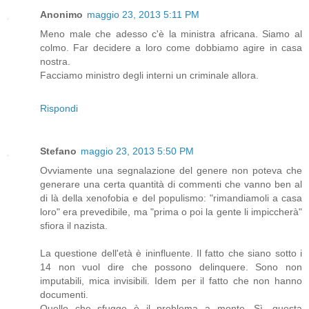
Anonimo
maggio 23, 2013 5:11 PM
Meno male che adesso c'è la ministra africana. Siamo al
colmo. Far decidere a loro come dobbiamo agire in casa
nostra.
Facciamo ministro degli interni un criminale allora.
Rispondi
Stefano
maggio 23, 2013 5:50 PM
Ovviamente una segnalazione del genere non poteva che
generare una certa quantità di commenti che vanno ben al
di là della xenofobia e del populismo: "rimandiamoli a casa
loro" era prevedibile, ma "prima o poi la gente li impiccherà"
sfiora il nazista.
La questione dell'età è ininfluente. Il fatto che siano sotto i
14 non vuol dire che possono delinquere. Sono non
imputabili, mica invisibili. Idem per il fatto che non hanno
documenti.
Quello che sfugge è il problema a monte. Sì, questa