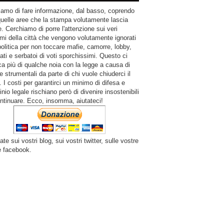
amo di fare informazione, dal basso, coprendo
quelle aree che la stampa volutamente lascia
. Cerchiamo di porre l'attenzione sui veri
mi della città che vengono volutamente ignorati
politica per non toccare mafie, camorre, lobby,
ati e serbatoi di voti sporchissimi. Questo ci
a più di qualche noia con la legge a causa di
e strumentali da parte di chi vuole chiuderci il
 I costi per garantirci un minimo di difesa e
inio legale rischiano però di divenire insostenibili
ntinuare. Ecco, insomma, aiutateci!
ate sui vostri blog, sui vostri twitter, sulle vostre
e facebook.