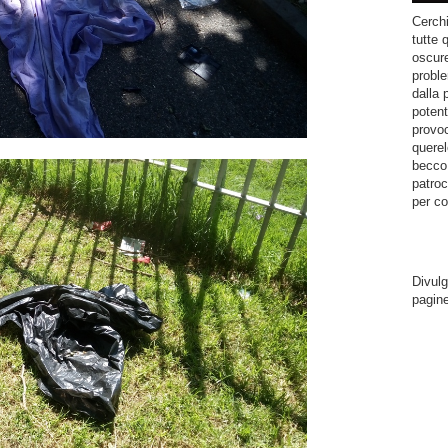
Cerchi
tutte 
oscure
proble
dalla 
potent
provoc
querel
becco.
patroc
per co
Divulg
pagin