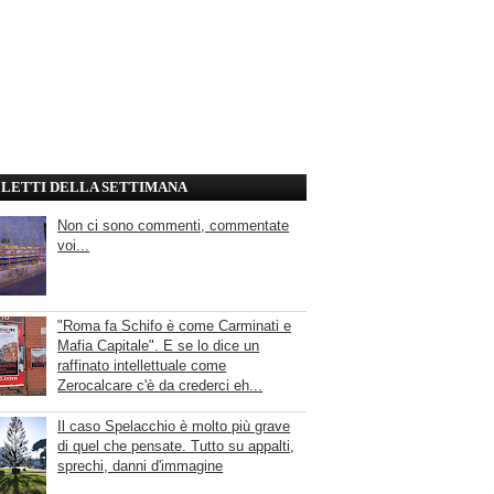
' LETTI DELLA SETTIMANA
Non ci sono commenti, commentate
voi...
"Roma fa Schifo è come Carminati e
Mafia Capitale". E se lo dice un
raffinato intellettuale come
Zerocalcare c'è da crederci eh...
Il caso Spelacchio è molto più grave
di quel che pensate. Tutto su appalti,
sprechi, danni d'immagine