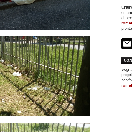
Chiunq
diffa
di pro
roma
pront
CON
Segnal
proget
schifo
roma