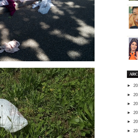
ARC
►
2
►
2
►
2
►
2
►
2
►
2