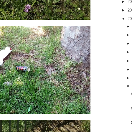
►
2
►
2
▼
2