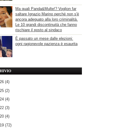
Ma quali Panda&Multe!? Voglion far
saltare Ignazio Marino perché non s'è
ancora adeguato alla loro criminalità.
Le 10 grandi discontinuità che fanno
rischiare il posto al sindaco
È passato un mese dalle elezioni:
ogni ragionevole pazienza è esaurita
HIVIO
026
(4)
025
(2)
024
(4)
022
(3)
020
(4)
019
(72)