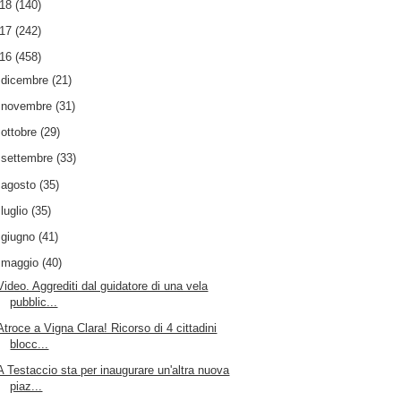
018
(140)
017
(242)
016
(458)
►
dicembre
(21)
►
novembre
(31)
►
ottobre
(29)
►
settembre
(33)
►
agosto
(35)
►
luglio
(35)
►
giugno
(41)
▼
maggio
(40)
Video. Aggrediti dal guidatore di una vela
pubblic...
Atroce a Vigna Clara! Ricorso di 4 cittadini
blocc...
A Testaccio sta per inaugurare un'altra nuova
piaz...