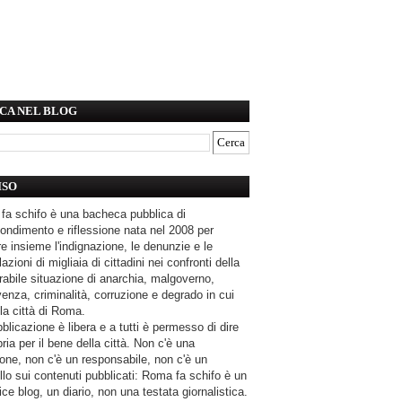
CA NEL BLOG
ISO
fa schifo è una bacheca pubblica di
ondimento e riflessione nata nel 2008 per
e insieme l'indignazione, le denunzie e le
azioni di migliaia di cittadini nei confronti della
rabile situazione di anarchia, malgoverno,
enza, criminalità, corruzione e degrado in cui
la città di Roma.
blicazione è libera e a tutti è permesso di dire
pria per il bene della città. Non c'è una
one, non c'è un responsabile, non c'è un
llo sui contenuti pubblicati: Roma fa schifo è un
ce blog, un diario, non una testata giornalistica.