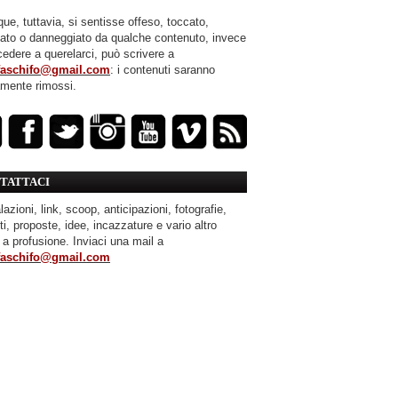
ue, tuttavia, si sentisse offeso, toccato,
mato o danneggiato da qualche contenuto, invece
cedere a querelarci, può scrivere a
faschifo@gmail.com
: i contenuti saranno
amente rimossi.
TATTACI
azioni, link, scoop, anticipazioni, fotografie,
ti, proposte, idee, incazzature e vario altro
 a profusione. Inviaci una mail a
faschifo@gmail.com