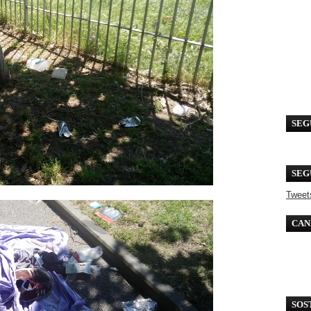
SEG
SEG
Tweet
CAN
SOS