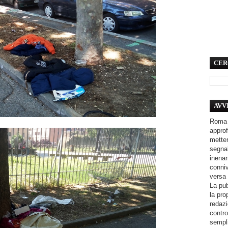
CER
AVV
Roma 
approf
metter
segnal
inenar
conniv
versa 
La pub
la pro
redazi
contro
sempli