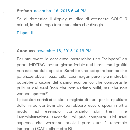
Stefano
novembre 16, 2013 6:44 PM
Se di domenica il display mi dice di attendere SOLO 9
minuti, io mi ritengo fortunato, altro che disagio.
Rispondi
Anonimo
novembre 16, 2013 10:19 PM
Per smuovere le coscienze basterebbe uno "sciopero" da
parte dell'ATAC: per un giorno feriale tutti i treni con i graffiti
non escono dal deposito. Sarebbe uno sciopero bomba che
paralizzerebbe mezza città, così magari pure i più irriducibili
potrebbero capire del danno economico che comporta la
pulitura dei treni (non che non vadano puliti, ma che non
vadano sporcati!).
I pisciatori seriali ci costano migliaia di euro per le ripuliture
delle livree dei treni che potrebbero essere spesi in altro
modo, ad esempio comprando altri treni, ma
l'amministrazione secondo voi può comprare altri treni
sapendo che verranno razziati pure questi? (esempio
lampante i CAF della metro B)