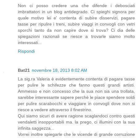
Non ci posso credere una che difende i debosciati
imbrattatori in un blog antidegrado. Ci spieghi signora per
quale motivo lei e' contenta di subire disservizi, pagare
tasse per ripulire i treni, subire viaggi in convogli con vetri
sporchi tanto da non capire dove si trova? Ci dia delle
spiegazioni razionali se riesce a trovarle siamo molto
interessati...
Rispondi
Bat21
novembre 18, 2013 8:02 AM
La sig.ra Valeria è evidentemente contenta di pagare tasse
per pulire le schifezze che fanno questi grandi artisti.
Ammesso e non concesso che la sua non sia una trollata,
sarebbe interessante sapere perchè le piace spendere soldi
per pulire scarabocchi e viaggiare in convogli dove non si
riesce a vedere attraverso il finestrino.
Qui siamo sicuri di avere ragione scaglandoci contro questi
vendaletti insopportabili ma. la prego, ci illumini con la sua
infinita saggezza...
Vorrei inoltre spiegarle che le vicende di grande corruzione