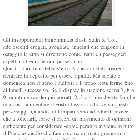
Gli insopportabili bimbiminkia Bosi, Stain & Co.,
adolescenti drogati, svogliati, annoiati che tengono in
ostaggio la città si divertono come matti e i passeggeri
aspettano treni che non passeranno...
Questi sono treni della Metro A che son stati costretti a
rientrare in deposito per essere ripuliti. Ma sabato e
domenica non ci sono i pulitori e il treno resta fermo fino
al lunedì successivo. Se il display in stazione segna 7, 8 o
9 minuti invece dei più corretti 2, 3 o 4 non dovete far che
una cosa: aumentare il vostro tasso di odio verso questi
personaggi. Quando tutti impareremo ad odiarli, invece
che a tollerarli, forse si creerà un movimento di opinioni
sufficiente per considerare -come peraltro avviene in tutto
il Pianeta- quello che fanno come un reato gravissimo
contro tutto e contro tutti. Ma fino ad allora...