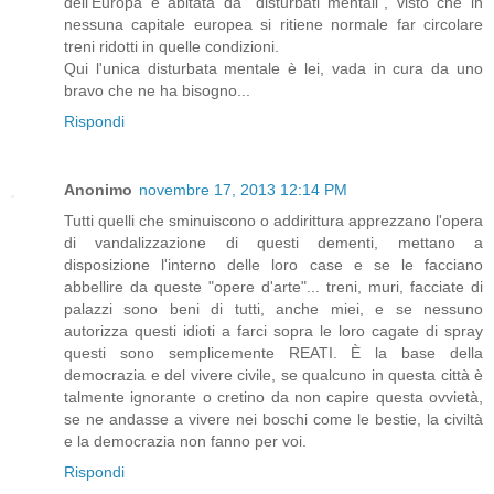
dell'Europa è abitata da "disturbati mentali", visto che in
nessuna capitale europea si ritiene normale far circolare
treni ridotti in quelle condizioni.
Qui l'unica disturbata mentale è lei, vada in cura da uno
bravo che ne ha bisogno...
Rispondi
Anonimo
novembre 17, 2013 12:14 PM
Tutti quelli che sminuiscono o addirittura apprezzano l'opera
di vandalizzazione di questi dementi, mettano a
disposizione l'interno delle loro case e se le facciano
abbellire da queste "opere d'arte"... treni, muri, facciate di
palazzi sono beni di tutti, anche miei, e se nessuno
autorizza questi idioti a farci sopra le loro cagate di spray
questi sono semplicemente REATI. È la base della
democrazia e del vivere civile, se qualcuno in questa città è
talmente ignorante o cretino da non capire questa ovvietà,
se ne andasse a vivere nei boschi come le bestie, la civiltà
e la democrazia non fanno per voi.
Rispondi