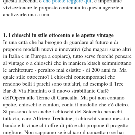
questa faccenda e
che potete leggere qui
, è importante
vivisezionare le proposte contenuta in questa agenzie a
analizzarle una a una.
1. i chioschi in stile ottocento e le apette vintage
In una città che ha bisogno di guardare al futuro e di
proporre modelli nuovi e innovativi (c
he magari siano altri
in Italia e in Europa a copiare), tutto serve fuorché pensare
al vintage o a chioschi che in maniera kitsch scimmiottano
le architetture - peraltro mai esistite - di 200 anni fa. Ma
quale stile ottocento? I chioschi contemporanei che
rendono belli i parchi sono tutt'altri, ad esempio il Tree
Bar di Via Flaminia o il nuovo strabiliante Caffè
dell'Opera alle Terme di Caracalla. Ma poi non contano
apette, chioschi o camion, conta il modello che c'è dietro.
Si possono fare anche i chioschi del Seicento barocchi,
tuttavia, caro Alfriero Tredicine, i chioschi vanno messi a
bando e li vince chi-offre-di-più e chi propone il progetto
migliore. Non sappiamo se è chiaro il concetto o se hai