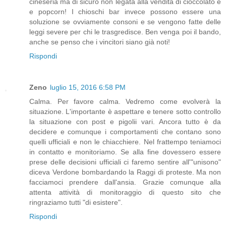
cineseria ma di sicuro non legata alla vendita di cioccolato e
e popcorn! I chioschi bar invece possono essere una
soluzione se ovviamente consoni e se vengono fatte delle
leggi severe per chi le trasgredisce. Ben venga poi il bando,
anche se penso che i vincitori siano già noti!
Rispondi
Zeno
luglio 15, 2016 6:58 PM
Calma. Per favore calma. Vedremo come evolverà la
situazione. L'importante è aspettare e tenere sotto controllo
la situazione con post e pigolii vari. Ancora tutto è da
decidere e comunque i comportamenti che contano sono
quelli ufficiali e non le chiacchiere. Nel frattempo teniamoci
in contatto e monitoriamo. Se alla fine dovessero essere
prese delle decisioni ufficiali ci faremo sentire all'"unisono"
diceva Verdone bombardando la Raggi di proteste. Ma non
facciamoci prendere dall'ansia. Grazie comunque alla
attenta attività di monitoraggio di questo sito che
ringraziamo tutti "di esistere".
Rispondi