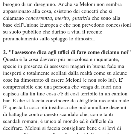
bisogno di un disegnino. Anche se Meloni non sembra
appassionato alla cosa, esistono dei concetti che si
chiamano
concorrenza
,
merito
,
giustizia
che sono alla
base dell'Unione Europea e che non prevedono concessioni
su suolo pubblico che durino a vita, il recente
pronunciamento sulle spiagge lo dimostra.
2. "l'assessore dica agli uffici di fare come diciamo noi"
Questa è la cosa davvero più pericolosa e inquietante,
specie in presenza di assessori magari in buona fede ma
inesperti e totalmente scollati dalla realtà come su alcune
cose ha dimostrato di essere Meloni (e non solo lui). E'
comprensibile che una persona che venga da fuori non
capisca alla fin fine cosa c'è di così terribile in un camion
bar. E che si faccia convincere da chi gliela racconta male.
E' questa la cosa più insidiosa che può annullare decenni
di battaglie contro questo scandalo che, come tanti
scandali romani, è unico al mondo ed è difficile da
decifrare. Meloni si faccia consigliare bene e si levi di