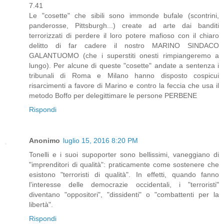
7.41
Le "cosette" che sibili sono immonde bufale (scontrini,
panderosse, Pittsburgh...) create ad arte dai banditi
terrorizzati di perdere il loro potere mafioso con il chiaro
delitto di far cadere il nostro MARINO SINDACO
GALANTUOMO (che i superstiti onesti rimpiangeremo a
lungo). Per alcune di queste "cosette" andate a sentenza i
tribunali di Roma e Milano hanno disposto cospicui
risarcimenti a favore di Marino e contro la feccia che usa il
metodo Boffo per delegittimare le persone PERBENE
Rispondi
Anonimo
luglio 15, 2016 8:20 PM
Tonelli e i suoi supoporter sono bellissimi, vaneggiano di
"imprenditori di qualità": praticamente come sostenere che
esistono "terroristi di qualità". In effetti, quando fanno
l'interesse delle democrazie occidentali, i "terroristi"
diventano "oppositori", "dissidenti" o "combattenti per la
libertà".
Rispondi