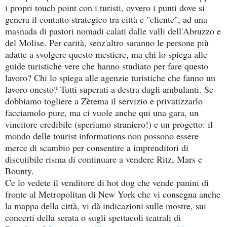
i propri touch point con i turisti, ovvero i punti dove si
genera il contatto strategico tra città e "cliente", ad una
masnada di pastori nomadi calati dalle valli dell'Abruzzo e
del Molise. Per carità, senz'altro saranno le persone più
adatte a svolgere questo mestiere, ma chi lo spiega alle
guide turistiche vere che hanno studiato per fare questo
lavoro? Chi lo spiega alle agenzie turistiche che fanno un
lavoro onesto? Tutti superati a destra dagli ambulanti. Se
dobbiamo togliere a Zètema il servizio e privatizzarlo
facciamolo pure, ma ci vuole anche qui una gara, un
vincitore credibile (speriamo straniero!) e un progetto: il
mondo delle tourist informations non possono essere
merce di scambio per consentire a imprenditori di
discutibile risma di continuare a vendere Ritz, Mars e
Bounty.
Ce lo vedete il venditore di hot dog che vende panini di
fronte al Metropolitan di New York che vi consegna anche
la mappa della città, vi dà indicazioni sulle mostre, sui
concerti della serata o sugli spettacoli teatrali di