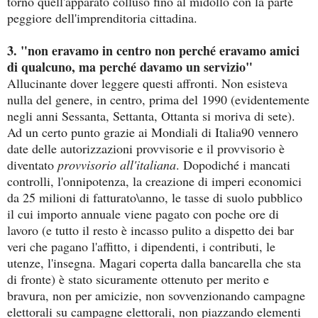
torno quell'apparato colluso fino al midollo con la parte
peggiore dell'imprenditoria cittadina.
3. "non eravamo in centro non perché eravamo amici
di qualcuno, ma perché davamo un servizio"
Allucinante dover leggere questi affronti. Non esisteva
nulla del genere, in centro, prima del 1990 (evidentemente
negli anni Sessanta, Settanta, Ottanta si moriva di sete).
Ad un certo punto grazie ai Mondiali di Italia90 vennero
date delle autorizzazioni provvisorie e il provvisorio è
diventato
provvisorio all'italiana
. Dopodiché i mancati
controlli, l'onnipotenza, la creazione di imperi economici
da 25 milioni di fatturato\anno, le tasse di suolo pubblico
il cui importo annuale viene pagato con poche ore di
lavoro (e tutto il resto è incasso pulito a dispetto dei bar
veri che pagano l'affitto, i dipendenti, i contributi, le
utenze, l'insegna. Magari coperta dalla bancarella che sta
di fronte) è stato sicuramente ottenuto per merito e
bravura, non per amicizie, non sovvenzionando campagne
elettorali su campagne elettorali, non piazzando elementi