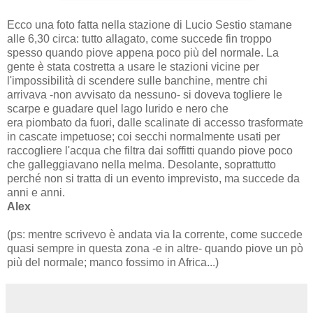
Ecco una foto fatta nella stazione di Lucio Sestio stamane
alle 6,30 circa: tutto allagato, come succede fin troppo
spesso quando piove appena poco più del normale. La
gente è stata costretta a usare le stazioni vicine per
l'impossibilità di scendere sulle banchine, mentre chi
arrivava -non avvisato da nessuno- si doveva togliere le
scarpe e guadare quel lago lurido e nero che
era piombato da fuori, dalle scalinate di accesso trasformate
in cascate impetuose; coi secchi normalmente usati per
raccogliere l'acqua che filtra dai soffitti quando piove poco
che galleggiavano nella melma. Desolante, soprattutto
perché non si tratta di un evento imprevisto, ma succede da
anni e anni.
Alex
(ps: mentre scrivevo è andata via la corrente, come succede
quasi sempre in questa zona -e in altre- quando piove un pò
più del normale; manco fossimo in Africa...)