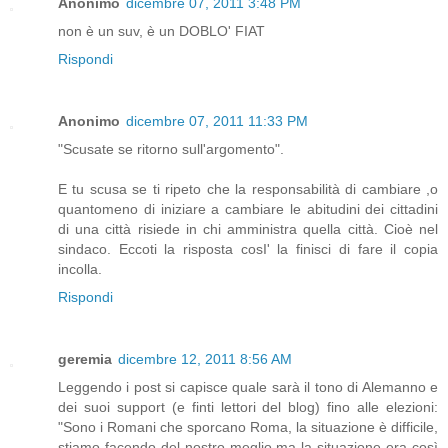
Anonimo
dicembre 07, 2011 3:48 PM
non è un suv, è un DOBLO' FIAT
Rispondi
Anonimo
dicembre 07, 2011 11:33 PM
"Scusate se ritorno sull'argomento".
E tu scusa se ti ripeto che la responsabilità di cambiare ,o
quantomeno di iniziare a cambiare le abitudini dei cittadini
di una città risiede in chi amministra quella città. Cioè nel
sindaco. Eccoti la risposta cosI' la finisci di fare il copia
incolla.
Rispondi
geremia
dicembre 12, 2011 8:56 AM
Leggendo i post si capisce quale sarà il tono di Alemanno e
dei suoi support (e finti lettori del blog) fino alle elezioni:
"Sono i Romani che sporcano Roma, la situazione è difficile,
stiamo facendo del nostro meglio ma la situazione era così