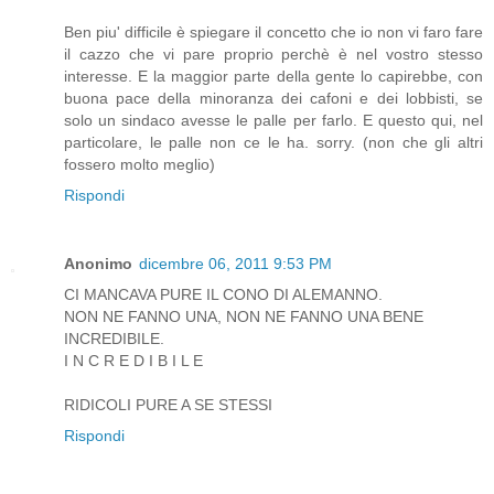
Ben piu' difficile è spiegare il concetto che io non vi faro fare
il cazzo che vi pare proprio perchè è nel vostro stesso
interesse. E la maggior parte della gente lo capirebbe, con
buona pace della minoranza dei cafoni e dei lobbisti, se
solo un sindaco avesse le palle per farlo. E questo qui, nel
particolare, le palle non ce le ha. sorry. (non che gli altri
fossero molto meglio)
Rispondi
Anonimo
dicembre 06, 2011 9:53 PM
CI MANCAVA PURE IL CONO DI ALEMANNO.
NON NE FANNO UNA, NON NE FANNO UNA BENE
INCREDIBILE.
I N C R E D I B I L E
RIDICOLI PURE A SE STESSI
Rispondi