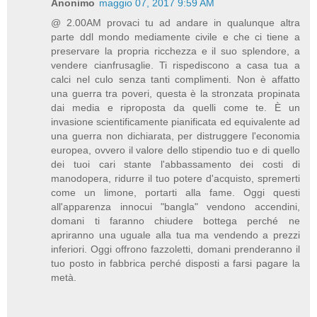
Anonimo
maggio 07, 2017 9:59 AM
@ 2.00AM provaci tu ad andare in qualunque altra
parte ddl mondo mediamente civile e che ci tiene a
preservare la propria ricchezza e il suo splendore, a
vendere cianfrusaglie. Ti rispediscono a casa tua a
calci nel culo senza tanti complimenti. Non è affatto
una guerra tra poveri, questa è la stronzata propinata
dai media e riproposta da quelli come te. È un
invasione scientificamente pianificata ed equivalente ad
una guerra non dichiarata, per distruggere l'economia
europea, ovvero il valore dello stipendio tuo e di quello
dei tuoi cari stante l'abbassamento dei costi di
manodopera, ridurre il tuo potere d'acquisto, spremerti
come un limone, portarti alla fame. Oggi questi
all'apparenza innocui "bangla" vendono accendini,
domani ti faranno chiudere bottega perché ne
apriranno una uguale alla tua ma vendendo a prezzi
inferiori. Oggi offrono fazzoletti, domani prenderanno il
tuo posto in fabbrica perché disposti a farsi pagare la
metà.