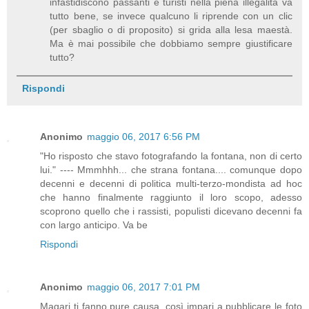
infastidiscono passanti e turisti nella piena illegalità va
tutto bene, se invece qualcuno li riprende con un clic
(per sbaglio o di proposito) si grida alla lesa maestà.
Ma è mai possibile che dobbiamo sempre giustificare
tutto?
Rispondi
Anonimo
maggio 06, 2017 6:56 PM
"Ho risposto che stavo fotografando la fontana, non di certo
lui." ---- Mmmhhh... che strana fontana.... comunque dopo
decenni e decenni di politica multi-terzo-mondista ad hoc
che hanno finalmente raggiunto il loro scopo, adesso
scoprono quello che i rassisti, populisti dicevano decenni fa
con largo anticipo. Va be
Rispondi
Anonimo
maggio 06, 2017 7:01 PM
Magari ti fanno pure causa, così impari a pubblicare le foto