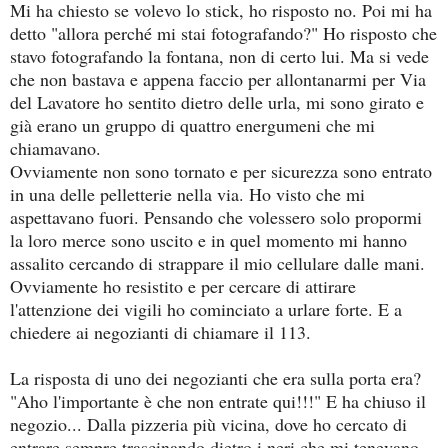
Mi ha chiesto se volevo lo stick, ho risposto no. Poi mi ha
detto "allora perché mi stai fotografando?" Ho risposto che
stavo fotografando la fontana, non di certo lui. Ma si vede
che non bastava e appena faccio per allontanarmi per Via
del Lavatore ho sentito dietro delle urla, mi sono girato e
già erano un gruppo di quattro energumeni che mi
chiamavano.
Ovviamente non sono tornato e per sicurezza sono entrato
in una delle pelletterie nella via. Ho visto che mi
aspettavano fuori. Pensando che volessero solo propormi
la loro merce sono uscito e in quel momento mi hanno
assalito cercando di strappare il mio cellulare dalle mani.
Ovviamente ho resistito e per cercare di attirare
l'attenzione dei vigili ho cominciato a urlare forte. E a
chiedere ai negozianti di chiamare il 113.
La risposta di uno dei negozianti che era sulla porta era?
"Aho l'importante è che non entrate qui!!!" E ha chiuso il
negozio... Dalla pizzeria più vicina, dove ho cercato di
entrare sempre trascinando dietro i neri che mi tenevano