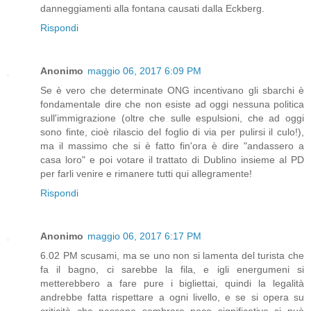
danneggiamenti alla fontana causati dalla Eckberg.
Rispondi
Anonimo
maggio 06, 2017 6:09 PM
Se è vero che determinate ONG incentivano gli sbarchi è
fondamentale dire che non esiste ad oggi nessuna politica
sull'immigrazione (oltre che sulle espulsioni, che ad oggi
sono finte, cioè rilascio del foglio di via per pulirsi il culo!),
ma il massimo che si è fatto fin'ora è dire "andassero a
casa loro" e poi votare il trattato di Dublino insieme al PD
per farli venire e rimanere tutti qui allegramente!
Rispondi
Anonimo
maggio 06, 2017 6:17 PM
6.02 PM scusami, ma se uno non si lamenta del turista che
fa il bagno, ci sarebbe la fila, e igli energumeni si
metterebbero a fare pure i bigliettai, quindi la legalità
andrebbe fatta rispettare a ogni livello, e se si opera su
criticità che possono sembrare poco significative si può