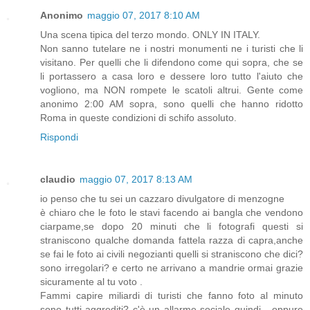
Anonimo
maggio 07, 2017 8:10 AM
Una scena tipica del terzo mondo. ONLY IN ITALY.
Non sanno tutelare ne i nostri monumenti ne i turisti che li
visitano. Per quelli che li difendono come qui sopra, che se
li portassero a casa loro e dessere loro tutto l'aiuto che
vogliono, ma NON rompete le scatoli altrui. Gente come
anonimo 2:00 AM sopra, sono quelli che hanno ridotto
Roma in queste condizioni di schifo assoluto.
Rispondi
claudio
maggio 07, 2017 8:13 AM
io penso che tu sei un cazzaro divulgatore di menzogne
è chiaro che le foto le stavi facendo ai bangla che vendono
ciarpame,se dopo 20 minuti che li fotografi questi si
straniscono qualche domanda fattela razza di capra,anche
se fai le foto ai civili negozianti quelli si straniscono che dici?
sono irregolari? e certo ne arrivano a mandrie ormai grazie
sicuramente al tu voto .
Fammi capire miliardi di turisti che fanno foto al minuto
sono tutti aggrediti? c'è un allarme sociale quindi....oppure