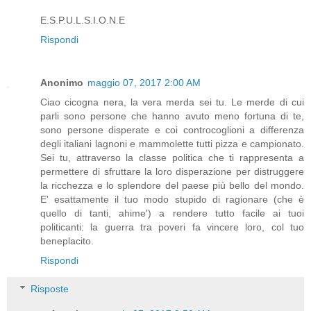
E.S.P.U.L.S.I.O.N.E
Rispondi
Anonimo
maggio 07, 2017 2:00 AM
Ciao cicogna nera, la vera merda sei tu. Le merde di cui
parli sono persone che hanno avuto meno fortuna di te,
sono persone disperate e coi controcoglioni a differenza
degli italiani lagnoni e mammolette tutti pizza e campionato.
Sei tu, attraverso la classe politica che ti rappresenta a
permettere di sfruttare la loro disperazione per distruggere
la ricchezza e lo splendore del paese più bello del mondo.
E' esattamente il tuo modo stupido di ragionare (che è
quello di tanti, ahime') a rendere tutto facile ai tuoi
politicanti: la guerra tra poveri fa vincere loro, col tuo
beneplacito.
Rispondi
Risposte