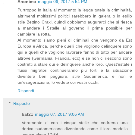
Anonimo
maggio 06, 2017 5:54 PM
Purtroppo in Italia al momento la legge tutela la criminalità,
altrimenti moltissimi politici sarebbero in galera o in esilio
stile Bettino Craxi, quindi dobbiamo augurarci che si riesca
a mandare i 5stelle al governo il prima possibile per
cambiare la rotta.
Al momento siamo pieni di criminali che vengono da Est
Europa e Africa, perché quelli che vogliono delinquere sono
qui e quelli che vogliono lavorare fanno di tutto per andare
altrove (Germania, Francia, ecc) e se non ci riescono sono
costretti a stare qui e delinquere anche loro. Quest'estate i
flussi migratori continueranno più forti e la situazione
diventerà ben peggiore, stile Sudamerica, e non è
un'esagerazione, lo vedete coi vostri occhi.
Rispondi
Risposte
bat21
maggio 07, 2017 9:06 AM
Veramente e' con i cinque stelle che vedremo una
deriva sudamericana diventando come il loro modello
venezuelano 17:54