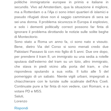
politiche immigratorie europee in primis e italiane in
secundis. Vivo ad Amsterdam, qua la situazione é migliore,
ma a Rotterdam o a l'Aja ci sono interi quartieri di islamici e
pseudo rifugiati dove non é saggio camminare di sera se
sei una donna. Il problema sicurezza in Europa é esplosivo,
e solo i dementi politically correct possono far finta di
ignorare il problema dirottando le notizie sulle solite beghe
di Montecitorio.
Sono stato a Roma un anno fa, ci sono nato e vissuto.
Bene, dietro Via del Corso si sono menati credo due
Pakistani Passavo lá con mio figlio di 5 anni. Due ore dopo,
per prendere il tram 8, un immigrato su una sedia a rotelle
sputava dall'esterno del tram su un tizio, altro immigrato,
che stava in piedi vicino alla porta del tram, e che
rispondeva sputando a sua volta. Il tutto alle 5 del
pomeriggio di un sabato. Niente vigili urbani, impegnati a
chiacchierare con le turiste sulle scalinate dell'Ara Coeli.
Continuate pure a far finta di non vedere, cari Romani, e a
votare PD e M5S.
Saluti,
Lorenzo
Rispondi