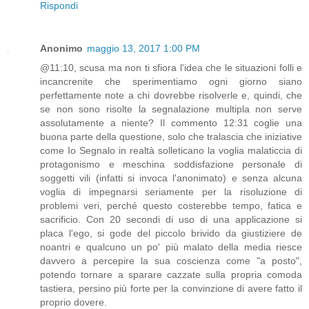
Rispondi
Anonimo
maggio 13, 2017 1:00 PM
@11:10, scusa ma non ti sfiora l'idea che le situazioni folli e
incancrenite che sperimentiamo ogni giorno siano
perfettamente note a chi dovrebbe risolverle e, quindi, che
se non sono risolte la segnalazione multipla non serve
assolutamente a niente? Il commento 12:31 coglie una
buona parte della questione, solo che tralascia che iniziative
come Io Segnalo in realtà solleticano la voglia malaticcia di
protagonismo e meschina soddisfazione personale di
soggetti vili (infatti si invoca l'anonimato) e senza alcuna
voglia di impegnarsi seriamente per la risoluzione di
problemi veri, perché questo costerebbe tempo, fatica e
sacrificio. Con 20 secondi di uso di una applicazione si
placa l'ego, si gode del piccolo brivido da giustiziere de
noantri e qualcuno un po' più malato della media riesce
davvero a percepire la sua coscienza come "a posto",
potendo tornare a sparare cazzate sulla propria comoda
tastiera, persino più forte per la convinzione di avere fatto il
proprio dovere.