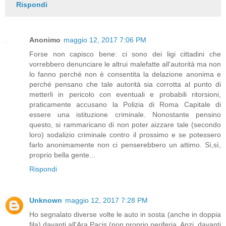
Rispondi
Anonimo
maggio 12, 2017 7:06 PM
Forse non capisco bene: ci sono dei ligi cittadini che
vorrebbero denunciare le altrui malefatte all'autorità ma non
lo fanno perché non è consentita la delazione anonima e
perché pensano che tale autorità sia corrotta al punto di
metterli in pericolo con eventuali e probabili ritorsioni,
praticamente accusano la Polizia di Roma Capitale di
essere una istituzione criminale. Nonostante pensino
questo, si rammaricano di non poter aizzare tale (secondo
loro) sodalizio criminale contro il prossimo e se potessero
farlo anonimamente non ci penserebbero un attimo. Sì,sì,
proprio bella gente...
Rispondi
Unknown
maggio 12, 2017 7:28 PM
Ho segnalato diverse volte le auto in sosta (anche in doppia
fila) davanti all'Ara Pacis (non proprio periferia. Anzi, davanti