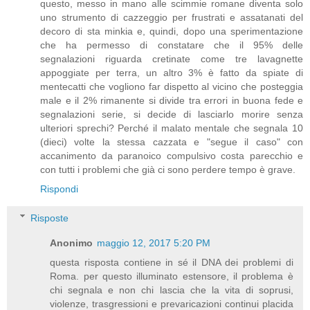
questo, messo in mano alle scimmie romane diventa solo
uno strumento di cazzeggio per frustrati e assatanati del
decoro di sta minkia e, quindi, dopo una sperimentazione
che ha permesso di constatare che il 95% delle
segnalazioni riguarda cretinate come tre lavagnette
appoggiate per terra, un altro 3% è fatto da spiate di
mentecatti che vogliono far dispetto al vicino che posteggia
male e il 2% rimanente si divide tra errori in buona fede e
segnalazioni serie, si decide di lasciarlo morire senza
ulteriori sprechi? Perché il malato mentale che segnala 10
(dieci) volte la stessa cazzata e "segue il caso" con
accanimento da paranoico compulsivo costa parecchio e
con tutti i problemi che già ci sono perdere tempo è grave.
Rispondi
Risposte
Anonimo
maggio 12, 2017 5:20 PM
questa risposta contiene in sé il DNA dei problemi di
Roma. per questo illuminato estensore, il problema è
chi segnala e non chi lascia che la vita di soprusi,
violenze, trasgressioni e prevaricazioni continui placida