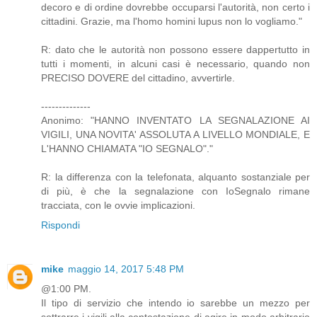
decoro e di ordine dovrebbe occuparsi l'autorità, non certo i
cittadini. Grazie, ma l'homo homini lupus non lo vogliamo."
R: dato che le autorità non possono essere dappertutto in
tutti i momenti, in alcuni casi è necessario, quando non
PRECISO DOVERE del cittadino, avvertirle.
--------------
Anonimo: "HANNO INVENTATO LA SEGNALAZIONE AI
VIGILI, UNA NOVITA' ASSOLUTA A LIVELLO MONDIALE, E
L'HANNO CHIAMATA "IO SEGNALO"."
R: la differenza con la telefonata, alquanto sostanziale per
di più, è che la segnalazione con IoSegnalo rimane
tracciata, con le ovvie implicazioni.
Rispondi
mike
maggio 14, 2017 5:48 PM
@1:00 PM.
Il tipo di servizio che intendo io sarebbe un mezzo per
sottrarre i vigili alla contestazione di agire in modo arbitrario