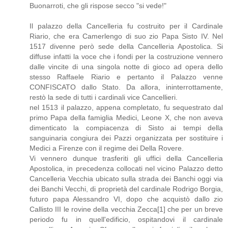
Buonarroti, che gli rispose secco "si vede!"
Il palazzo della Cancelleria fu costruito per il Cardinale
Riario, che era Camerlengo di suo zio Papa Sisto IV. Nel
1517 divenne però sede della Cancelleria Apostolica. Si
diffuse infatti la voce che i fondi per la costruzione vennero
dalle vincite di una singola notte di gioco ad opera dello
stesso Raffaele Riario e pertanto il Palazzo venne
CONFISCATO dallo Stato. Da allora, ininterrottamente,
restò la sede di tutti i cardinali vice Cancellieri.
nel 1513 il palazzo, appena completato, fu sequestrato dal
primo Papa della famiglia Medici, Leone X, che non aveva
dimenticato la compiacenza di Sisto ai tempi della
sanguinaria congiura dei Pazzi organizzata per sostituire i
Medici a Firenze con il regime dei Della Rovere.
Vi vennero dunque trasferiti gli uffici della Cancelleria
Apostolica, in precedenza collocati nel vicino Palazzo detto
Cancelleria Vecchia ubicato sulla strada dei Banchi oggi via
dei Banchi Vecchi, di proprietà del cardinale Rodrigo Borgia,
futuro papa Alessandro VI, dopo che acquistò dallo zio
Callisto III le rovine della vecchia Zecca[1] che per un breve
periodo fu in quell'edificio, ospitandovi il cardinale