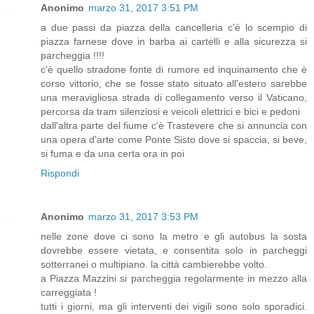
Anonimo
marzo 31, 2017 3:51 PM
a due passi da piazza della cancelleria c'è lo scempio di
piazza farnese dove in barba ai cartelli e alla sicurezza si
parcheggia !!!!
c'è quello stradone fonte di rumore ed inquinamento che è
corso vittorio, che se fosse stato situato all'estero sarebbe
una meravigliosa strada di collegamento verso il Vaticano,
percorsa da tram silenziosi e veicoli elettrici e bici e pedoni
dall'altra parte del fiume c'è Trastevere che si annuncia con
una opera d'arte come Ponte Sisto dove si spaccia, si beve,
si fuma e da una certa ora in poi
Rispondi
Anonimo
marzo 31, 2017 3:53 PM
nelle zone dove ci sono la metro e gli autobus la sosta
dovrebbe essere vietata, e consentita solo in parcheggi
sotterranei o multipiano. la città cambierebbe volto.
a Piazza Mazzini si parcheggia regolarmente in mezzo alla
carreggiata !
tutti i giorni, ma gli interventi dei vigili sono solo sporadici.