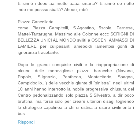
E sinnò ndooo aa metto aaaa smarte? E sinnò de notte
'ndo me possso sballà? Ahooo, mbè...
Piazza Cancelleria
come Piazza Campitelli, S.Agostino, 5scole, Farnese,
Mattei-Tartarughe, Massimo alle Colonne eccc SCRIGNI DI
BELLEZZA UNICI AL MONDO sviliti a OSCENI AMMASSI DI
LAMIERE per culipesanti ameboidi lamentosi gonfi di
ignoranza tracotante.
Dopo le grandi conquiste civili e la riappropriazione di
alcune delle meravigliose piazze barocche (Navona,
Popolo, S.Ignazio, Pantheon, Montecitorio, Spagna,
Campidoglio...) delle vecchie giunte di "sinistra", negli ultimi
10 anni hanno interrotto la nobile progressiva chiusura del
Centro pedonalizzando solo piazza S.Silvestro, a dir poco
bruttina, ma forse solo per creare ulteriori disagi togliendo
lo strategico capolinea a chi si ostina a usare civilmente i
bus.
Rispondi