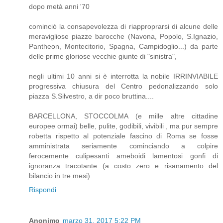
dopo metà anni '70
cominciò la consapevolezza di riapproprarsi di alcune delle
meravigliose piazze barocche (Navona, Popolo, S.Ignazio,
Pantheon, Montecitorio, Spagna, Campidoglio...) da parte
delle prime gloriose vecchie giunte di "sinistra",
negli ultimi 10 anni si è interrotta la nobile IRRINVIABILE
progressiva chiusura del Centro pedonalizzando solo
piazza S.Silvestro, a dir poco bruttina....
BARCELLONA, STOCCOLMA (e mille altre cittadine
europee ormai) belle, pulite, godibili, vivibili , ma pur sempre
robetta rispetto al potenziale fascino di Roma se fosse
amministrata seriamente cominciando a colpire
ferocemente culipesanti ameboidi lamentosi gonfi di
ignoranza tracotante (a costo zero e risanamento del
bilancio in tre mesi)
Rispondi
Anonimo
marzo 31, 2017 5:22 PM