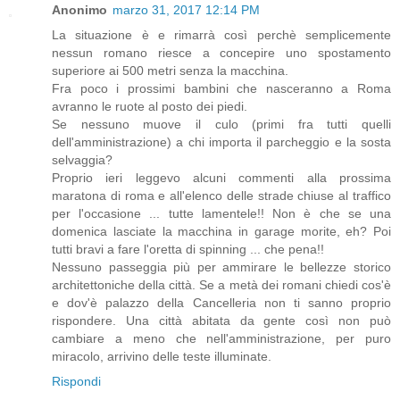
Anonimo
marzo 31, 2017 12:14 PM
La situazione è e rimarrà così perchè semplicemente
nessun romano riesce a concepire uno spostamento
superiore ai 500 metri senza la macchina.
Fra poco i prossimi bambini che nasceranno a Roma
avranno le ruote al posto dei piedi.
Se nessuno muove il culo (primi fra tutti quelli
dell'amministrazione) a chi importa il parcheggio e la sosta
selvaggia?
Proprio ieri leggevo alcuni commenti alla prossima
maratona di roma e all'elenco delle strade chiuse al traffico
per l'occasione ... tutte lamentele!! Non è che se una
domenica lasciate la macchina in garage morite, eh? Poi
tutti bravi a fare l'oretta di spinning ... che pena!!
Nessuno passeggia più per ammirare le bellezze storico
architettoniche della città. Se a metà dei romani chiedi cos'è
e dov'è palazzo della Cancelleria non ti sanno proprio
rispondere. Una città abitata da gente così non può
cambiare a meno che nell'amministrazione, per puro
miracolo, arrivino delle teste illuminate.
Rispondi