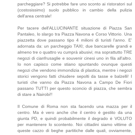
parcheggiare? Si potrebbe fare uno sconto ai ristoratori sul
(costosissimo) suolo pubblico in cambio della pulizia
dell'area centrale!
Per tacere dell'ALLUCINANTE situazione di Piazza San
Pantaleo, lo slargo tra Piazza Navona e Corso Vittorio. Una
piazzetta dove passano tipo 4 milioni di turisti l'anno. E'
adornata da: un parcheggio TAXI; due bancarelle grandi e
almeno tre o quattro vu cumprà abusivi; ma soprattutto TRE
negozi di cianfrusaglie e souvenir cinesi uno in fila all'altro.
Io non capisco come stiano spuntando ovunque questi
negozi che vendono immondizia di plastica, mentre i negozi
storici vengono fatti chiudere sepolti da tasse e balzelli! I
turisti che vanno da Piazza Navona a Campo De Fiori
passano TUTTI per questo sconcio di piazza, che sembra
di stare a Nairobi!!
Il Comune di Roma non sta facendo una mazza per il
centro. Ma è vero anche che il centro è gestito da una
giunta PD, e quindi probabilmente il degrado è VOLUTO
per mantenere lo scontento. Noi cittadini siamo vittime di
queste cazzo di beghe partitiche dalle quali, ovviamente,