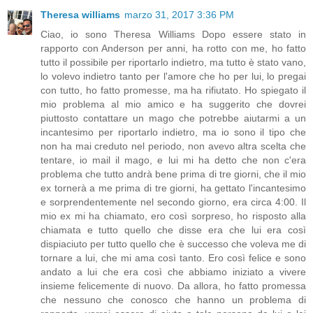
Theresa williams
marzo 31, 2017 3:36 PM
Ciao, io sono Theresa Williams Dopo essere stato in
rapporto con Anderson per anni, ha rotto con me, ho fatto
tutto il possibile per riportarlo indietro, ma tutto è stato vano,
lo volevo indietro tanto per l'amore che ho per lui, lo pregai
con tutto, ho fatto promesse, ma ha rifiutato. Ho spiegato il
mio problema al mio amico e ha suggerito che dovrei
piuttosto contattare un mago che potrebbe aiutarmi a un
incantesimo per riportarlo indietro, ma io sono il tipo che
non ha mai creduto nel periodo, non avevo altra scelta che
tentare, io mail il mago, e lui mi ha detto che non c'era
problema che tutto andrà bene prima di tre giorni, che il mio
ex tornerà a me prima di tre giorni, ha gettato l'incantesimo
e sorprendentemente nel secondo giorno, era circa 4:00. Il
mio ex mi ha chiamato, ero così sorpreso, ho risposto alla
chiamata e tutto quello che disse era che lui era così
dispiaciuto per tutto quello che è successo che voleva me di
tornare a lui, che mi ama così tanto. Ero così felice e sono
andato a lui che era così che abbiamo iniziato a vivere
insieme felicemente di nuovo. Da allora, ho fatto promessa
che nessuno che conosco che hanno un problema di