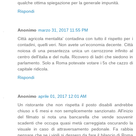
qualche ottima spiegazione per la generale impunità.
Rispondi
Anonimo
marzo 31, 2017 11:55 PM
Città agricola mentalita' contadina con tutto il rispetto per i
contadini, quelli veri. Non avete un'economia decente. Città
noiosa di una pesantezza unica un carrozzone infinito al
centro dell'italia e del nulla. Ricovero di ladri che siedono in
parlamento. Solo a Roma potevate votare i 5s che cazzo di
capitale ridicola.
Rispondi
Anonimo
aprile 01, 2017 12:01 AM
Un ristorante che non rispetta il posto disabili andrebbe
chiuso x 6 mesi e non semplicemente sanzionato. All'inizio
del filmato si nota una bancarella che vende souvenir
scadenti che occupa quasi metà carreggiata oscurando la
visuale in caso di attraversamento pedonale. Fa rabbia
pensare che se i vigili si dessero da fare il bilancio di Roma