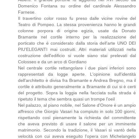
Domenico Fontana su ordine del cardinale Alessandro
Farnese.
Il travertino color rosso fu preso dalle vicine rovine del
Teatro di Pompeo. La stessa provenienza hanno le grandi
colonne porpora di origine egizia, usate da Donato
Bramante nel cortile interno per la realizzazione del
porticato che è considerato dalla storia dell'arte UNO DEI
PIU’ELEGANTI mai costruiti. Altri materiali utilizzati nella
costruzione dell'edificio si vuole siano stai prelevati dal
Colosseo e da un arco di Gordiano
Nel centrale cortile rettangolare i due piani inferiori sono
rappresentati da logge aperte. L'opinione sull'identità
dell'architetto è divisa fra Bramante e Andrea Bregno, ma il
cortile è attribuito generalmente a Bramante di cui si è certi
del progetto. Sopra la loggia nella facciata sulla strada è
ripetuto il tema che sembra quasi un trompe l'oeil
Nel palazzo, al piano nobile, nel Salone d'Onore è un ampio
affresco che Giorgio Vasari ha compiuto in solo 100 giorni,
rispettando così pienamente la richiesta del committente
che aveva previsto di usare il salone per un imminente
matrimonio. Secondo la tradizione, il Vasari si vantò della
velocità con cui aveva eseguito l'opera con Michelangelo