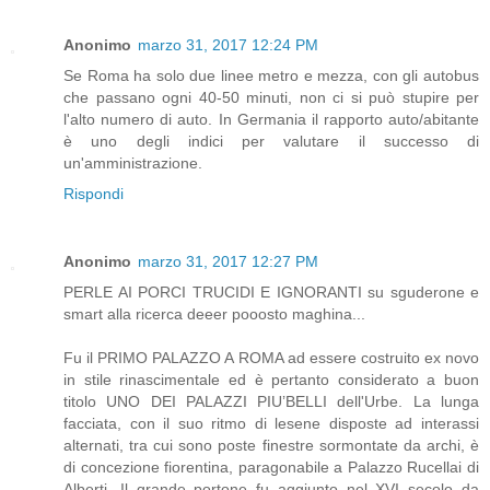
Anonimo
marzo 31, 2017 12:24 PM
Se Roma ha solo due linee metro e mezza, con gli autobus
che passano ogni 40-50 minuti, non ci si può stupire per
l'alto numero di auto. In Germania il rapporto auto/abitante
è uno degli indici per valutare il successo di
un'amministrazione.
Rispondi
Anonimo
marzo 31, 2017 12:27 PM
PERLE AI PORCI TRUCIDI E IGNORANTI su sguderone e
smart alla ricerca deeer pooosto maghina...
Fu il PRIMO PALAZZO A ROMA ad essere costruito ex novo
in stile rinascimentale ed è pertanto considerato a buon
titolo UNO DEI PALAZZI PIU’BELLI dell'Urbe. La lunga
facciata, con il suo ritmo di lesene disposte ad interassi
alternati, tra cui sono poste finestre sormontate da archi, è
di concezione fiorentina, paragonabile a Palazzo Rucellai di
Alberti. Il grande portone fu aggiunto nel XVI secolo da