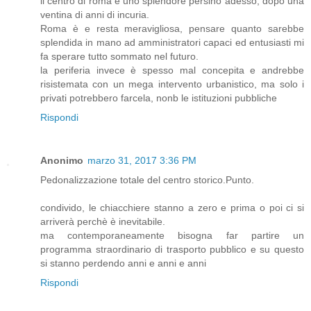
il centro di roma è uno splendore persino adesso, dopo una
ventina di anni di incuria.
Roma è e resta meravigliosa, pensare quanto sarebbe
splendida in mano ad amministratori capaci ed entusiasti mi
fa sperare tutto sommato nel futuro.
la periferia invece è spesso mal concepita e andrebbe
risistemata con un mega intervento urbanistico, ma solo i
privati potrebbero farcela, nonb le istituzioni pubbliche
Rispondi
Anonimo
marzo 31, 2017 3:36 PM
Pedonalizzazione totale del centro storico.Punto.
condivido, le chiacchiere stanno a zero e prima o poi ci si
arriverà perchè è inevitabile.
ma contemporaneamente bisogna far partire un
programma straordinario di trasporto pubblico e su questo
si stanno perdendo anni e anni e anni
Rispondi