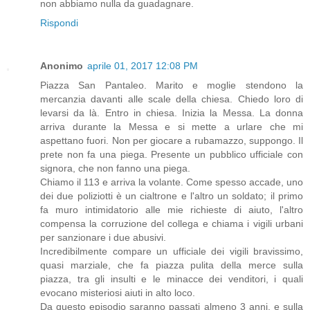
non abbiamo nulla da guadagnare.
Rispondi
Anonimo
aprile 01, 2017 12:08 PM
Piazza San Pantaleo. Marito e moglie stendono la
mercanzia davanti alle scale della chiesa. Chiedo loro di
levarsi da là. Entro in chiesa. Inizia la Messa. La donna
arriva durante la Messa e si mette a urlare che mi
aspettano fuori. Non per giocare a rubamazzo, suppongo. Il
prete non fa una piega. Presente un pubblico ufficiale con
signora, che non fanno una piega.
Chiamo il 113 e arriva la volante. Come spesso accade, uno
dei due poliziotti è un cialtrone e l'altro un soldato; il primo
fa muro intimidatorio alle mie richieste di aiuto, l'altro
compensa la corruzione del collega e chiama i vigili urbani
per sanzionare i due abusivi.
Incredibilmente compare un ufficiale dei vigili bravissimo,
quasi marziale, che fa piazza pulita della merce sulla
piazza, tra gli insulti e le minacce dei venditori, i quali
evocano misteriosi aiuti in alto loco.
Da questo episodio saranno passati almeno 3 anni, e sulla