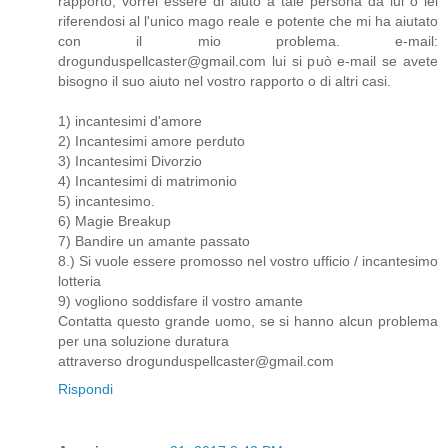
rapporto, vorrei essere di aiuto a tale persona da lui o lei
riferendosi al l'unico mago reale e potente che mi ha aiutato
con il mio problema. e-mail:
drogunduspellcaster@gmail.com lui si può e-mail se avete
bisogno il suo aiuto nel vostro rapporto o di altri casi.
1) incantesimi d'amore
2) Incantesimi amore perduto
3) Incantesimi Divorzio
4) Incantesimi di matrimonio
5) incantesimo.
6) Magie Breakup
7) Bandire un amante passato
8.) Si vuole essere promosso nel vostro ufficio / incantesimo
lotteria
9) vogliono soddisfare il vostro amante
Contatta questo grande uomo, se si hanno alcun problema
per una soluzione duratura
attraverso drogunduspellcaster@gmail.com
Rispondi