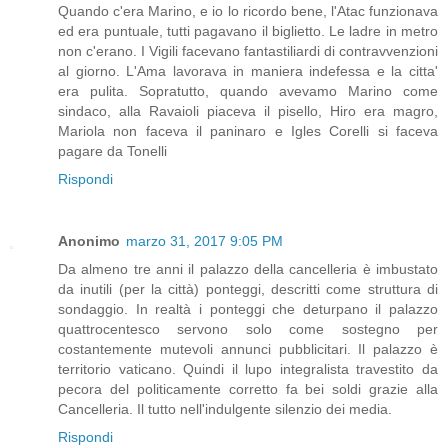
Quando c'era Marino, e io lo ricordo bene, l'Atac funzionava
ed era puntuale, tutti pagavano il biglietto. Le ladre in metro
non c'erano. I Vigili facevano fantastiliardi di contravvenzioni
al giorno. L'Ama lavorava in maniera indefessa e la citta'
era pulita. Sopratutto, quando avevamo Marino come
sindaco, alla Ravaioli piaceva il pisello, Hiro era magro,
Mariola non faceva il paninaro e Igles Corelli si faceva
pagare da Tonelli
Rispondi
Anonimo
marzo 31, 2017 9:05 PM
Da almeno tre anni il palazzo della cancelleria è imbustato
da inutili (per la città) ponteggi, descritti come struttura di
sondaggio. In realtà i ponteggi che deturpano il palazzo
quattrocentesco servono solo come sostegno per
costantemente mutevoli annunci pubblicitari. Il palazzo è
territorio vaticano. Quindi il lupo integralista travestito da
pecora del politicamente corretto fa bei soldi grazie alla
Cancelleria. Il tutto nell'indulgente silenzio dei media.
Rispondi