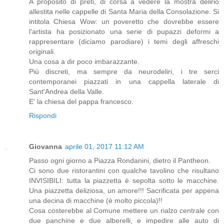
A proposito di preti, di corsa a vedere la mostra delirio
allestita nelle cappelle di Santa Maria della Consolazione. Si
intitola Chiesa Wow: un poveretto che dovrebbe essere
l'artista ha posizionato una serie di pupazzi deformi a
rappresentare (diciamo parodiare) i temi degli affreschi
originali.
Una cosa a dir poco imbarazzante.
Più discreti, ma sempre da neurodeliri, i tre serci
contemporanei piazzati in una cappella laterale di
Sant'Andrea della Valle.
E' la chiesa del pappa francesco.
Rispondi
Giovanna
aprile 01, 2017 11:12 AM
Passo ogni giorno a Piazza Rondanini, dietro il Pantheon.
Ci sono due ristorantini con qualche tavolino che risultano
INVISIBILI: tutta la piazzetta è sepolta sotto le macchine.
Una piazzetta deliziosa, un amore!!! Sacrificata per appena
una decina di macchine (è molto piccola)!!
Cosa costerebbe al Comune mettere un rialzo centrale con
due panchine e due alberelli, e impedire alle auto di