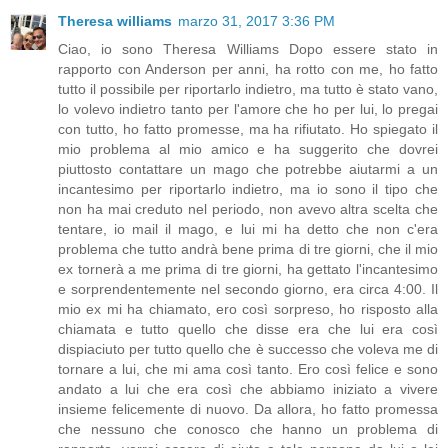
Theresa williams
marzo 31, 2017 3:36 PM
Ciao, io sono Theresa Williams Dopo essere stato in
rapporto con Anderson per anni, ha rotto con me, ho fatto
tutto il possibile per riportarlo indietro, ma tutto è stato vano,
lo volevo indietro tanto per l'amore che ho per lui, lo pregai
con tutto, ho fatto promesse, ma ha rifiutato. Ho spiegato il
mio problema al mio amico e ha suggerito che dovrei
piuttosto contattare un mago che potrebbe aiutarmi a un
incantesimo per riportarlo indietro, ma io sono il tipo che
non ha mai creduto nel periodo, non avevo altra scelta che
tentare, io mail il mago, e lui mi ha detto che non c'era
problema che tutto andrà bene prima di tre giorni, che il mio
ex tornerà a me prima di tre giorni, ha gettato l'incantesimo
e sorprendentemente nel secondo giorno, era circa 4:00. Il
mio ex mi ha chiamato, ero così sorpreso, ho risposto alla
chiamata e tutto quello che disse era che lui era così
dispiaciuto per tutto quello che è successo che voleva me di
tornare a lui, che mi ama così tanto. Ero così felice e sono
andato a lui che era così che abbiamo iniziato a vivere
insieme felicemente di nuovo. Da allora, ho fatto promessa
che nessuno che conosco che hanno un problema di