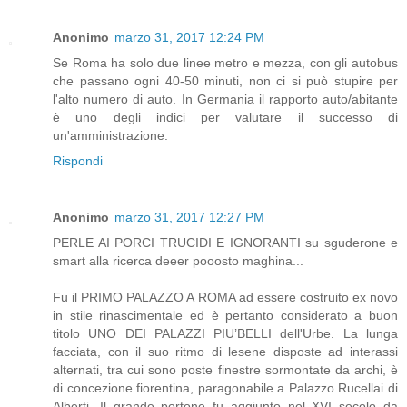
Anonimo
marzo 31, 2017 12:24 PM
Se Roma ha solo due linee metro e mezza, con gli autobus
che passano ogni 40-50 minuti, non ci si può stupire per
l'alto numero di auto. In Germania il rapporto auto/abitante
è uno degli indici per valutare il successo di
un'amministrazione.
Rispondi
Anonimo
marzo 31, 2017 12:27 PM
PERLE AI PORCI TRUCIDI E IGNORANTI su sguderone e
smart alla ricerca deeer pooosto maghina...
Fu il PRIMO PALAZZO A ROMA ad essere costruito ex novo
in stile rinascimentale ed è pertanto considerato a buon
titolo UNO DEI PALAZZI PIU’BELLI dell'Urbe. La lunga
facciata, con il suo ritmo di lesene disposte ad interassi
alternati, tra cui sono poste finestre sormontate da archi, è
di concezione fiorentina, paragonabile a Palazzo Rucellai di
Alberti. Il grande portone fu aggiunto nel XVI secolo da