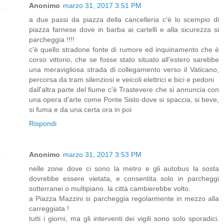
Anonimo
marzo 31, 2017 3:51 PM
a due passi da piazza della cancelleria c'è lo scempio di
piazza farnese dove in barba ai cartelli e alla sicurezza si
parcheggia !!!!
c'è quello stradone fonte di rumore ed inquinamento che è
corso vittorio, che se fosse stato situato all'estero sarebbe
una meravigliosa strada di collegamento verso il Vaticano,
percorsa da tram silenziosi e veicoli elettrici e bici e pedoni
dall'altra parte del fiume c'è Trastevere che si annuncia con
una opera d'arte come Ponte Sisto dove si spaccia, si beve,
si fuma e da una certa ora in poi
Rispondi
Anonimo
marzo 31, 2017 3:53 PM
nelle zone dove ci sono la metro e gli autobus la sosta
dovrebbe essere vietata, e consentita solo in parcheggi
sotterranei o multipiano. la città cambierebbe volto.
a Piazza Mazzini si parcheggia regolarmente in mezzo alla
carreggiata !
tutti i giorni, ma gli interventi dei vigili sono solo sporadici.