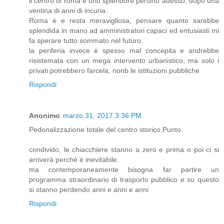
il centro di roma è uno splendore persino adesso, dopo una
ventina di anni di incuria.
Roma è e resta meravigliosa, pensare quanto sarebbe
splendida in mano ad amministratori capaci ed entusiasti mi
fa sperare tutto sommato nel futuro.
la periferia invece è spesso mal concepita e andrebbe
risistemata con un mega intervento urbanistico, ma solo i
privati potrebbero farcela, nonb le istituzioni pubbliche
Rispondi
Anonimo
marzo 31, 2017 3:36 PM
Pedonalizzazione totale del centro storico.Punto.
condivido, le chiacchiere stanno a zero e prima o poi ci si
arriverà perchè è inevitabile.
ma contemporaneamente bisogna far partire un
programma straordinario di trasporto pubblico e su questo
si stanno perdendo anni e anni e anni
Rispondi