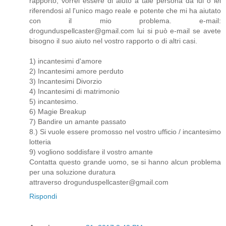
rapporto, vorrei essere di aiuto a tale persona da lui o lei
riferendosi al l'unico mago reale e potente che mi ha aiutato
con il mio problema. e-mail:
drogunduspellcaster@gmail.com lui si può e-mail se avete
bisogno il suo aiuto nel vostro rapporto o di altri casi.
1) incantesimi d'amore
2) Incantesimi amore perduto
3) Incantesimi Divorzio
4) Incantesimi di matrimonio
5) incantesimo.
6) Magie Breakup
7) Bandire un amante passato
8.) Si vuole essere promosso nel vostro ufficio / incantesimo
lotteria
9) vogliono soddisfare il vostro amante
Contatta questo grande uomo, se si hanno alcun problema
per una soluzione duratura
attraverso drogunduspellcaster@gmail.com
Rispondi