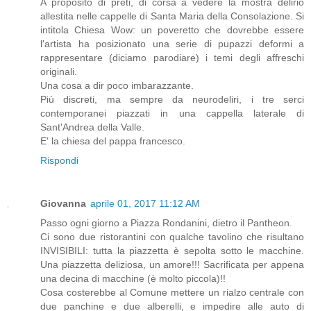
A proposito di preti, di corsa a vedere la mostra delirio
allestita nelle cappelle di Santa Maria della Consolazione. Si
intitola Chiesa Wow: un poveretto che dovrebbe essere
l'artista ha posizionato una serie di pupazzi deformi a
rappresentare (diciamo parodiare) i temi degli affreschi
originali.
Una cosa a dir poco imbarazzante.
Più discreti, ma sempre da neurodeliri, i tre serci
contemporanei piazzati in una cappella laterale di
Sant'Andrea della Valle.
E' la chiesa del pappa francesco.
Rispondi
Giovanna
aprile 01, 2017 11:12 AM
Passo ogni giorno a Piazza Rondanini, dietro il Pantheon.
Ci sono due ristorantini con qualche tavolino che risultano
INVISIBILI: tutta la piazzetta è sepolta sotto le macchine.
Una piazzetta deliziosa, un amore!!! Sacrificata per appena
una decina di macchine (è molto piccola)!!
Cosa costerebbe al Comune mettere un rialzo centrale con
due panchine e due alberelli, e impedire alle auto di