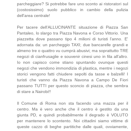
parcheggiare? Si potrebbe fare uno sconto ai ristoratori sul
(costosissimo) suolo pubblico in cambio della pulizia
dell'area centrale!
Per tacere dell'ALLUCINANTE situazione di Piazza San
Pantaleo, lo slargo tra Piazza Navona e Corso Vittorio. Una
piazzetta dove passano tipo 4 milioni di turisti l'anno. E'
adornata da: un parcheggio TAXI; due bancarelle grandi e
almeno tre o quattro vu cumprà abusivi; ma soprattutto TRE
negozi di cianfrusaglie e souvenir cinesi uno in fila all'altro.
Io non capisco come stiano spuntando ovunque questi
negozi che vendono immondizia di plastica, mentre i negozi
storici vengono fatti chiudere sepolti da tasse e balzelli! I
turisti che vanno da Piazza Navona a Campo De Fiori
passano TUTTI per questo sconcio di piazza, che sembra
di stare a Nairobi!!
Il Comune di Roma non sta facendo una mazza per il
centro. Ma è vero anche che il centro è gestito da una
giunta PD, e quindi probabilmente il degrado è VOLUTO
per mantenere lo scontento. Noi cittadini siamo vittime di
queste cazzo di beghe partitiche dalle quali, ovviamente,