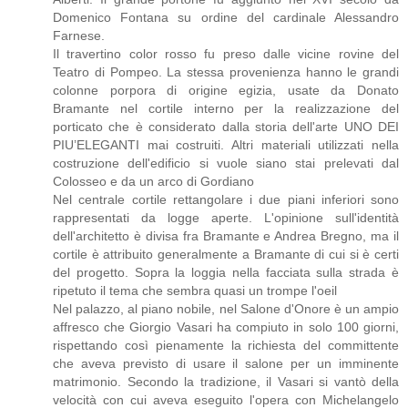
Domenico Fontana su ordine del cardinale Alessandro
Farnese.
Il travertino color rosso fu preso dalle vicine rovine del
Teatro di Pompeo. La stessa provenienza hanno le grandi
colonne porpora di origine egizia, usate da Donato
Bramante nel cortile interno per la realizzazione del
porticato che è considerato dalla storia dell'arte UNO DEI
PIU’ELEGANTI mai costruiti. Altri materiali utilizzati nella
costruzione dell'edificio si vuole siano stai prelevati dal
Colosseo e da un arco di Gordiano
Nel centrale cortile rettangolare i due piani inferiori sono
rappresentati da logge aperte. L'opinione sull'identità
dell'architetto è divisa fra Bramante e Andrea Bregno, ma il
cortile è attribuito generalmente a Bramante di cui si è certi
del progetto. Sopra la loggia nella facciata sulla strada è
ripetuto il tema che sembra quasi un trompe l'oeil
Nel palazzo, al piano nobile, nel Salone d'Onore è un ampio
affresco che Giorgio Vasari ha compiuto in solo 100 giorni,
rispettando così pienamente la richiesta del committente
che aveva previsto di usare il salone per un imminente
matrimonio. Secondo la tradizione, il Vasari si vantò della
velocità con cui aveva eseguito l'opera con Michelangelo