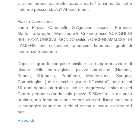
E sinnò ndooo aa metto aaaa smarte? E sinnò de notte
'ndo me possso sballà? Ahooo, mbè...
Piazza Cancelleria
come Piazza Campitelli, S.Agostino, 5scole, Farnese,
Mattei-Tartarughe, Massimo alle Colonne eccc SCRIGNI DI
BELLEZZA UNICI AL MONDO sviliti a OSCENI AMMASSI DI
LAMIERE per culipesanti ameboidi lamentosi gonfi di
ignoranza tracotante.
Dopo le grandi conquiste civili e la riappropriazione di
alcune delle meravigliose piazze barocche (Navona,
Popolo, S.Ignazio, Pantheon, Montecitorio, Spagna,
Campidoglio...) delle vecchie giunte di "sinistra", negli ultimi
10 anni hanno interrotto la nobile progressiva chiusura del
Centro pedonalizzando solo piazza S.Silvestro, a dir poco
bruttina, ma forse solo per creare ulteriori disagi togliendo
lo strategico capolinea a chi si ostina a usare civilmente i
bus.
Rispondi