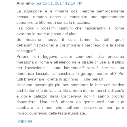
Anonimo
marzo 31, 2017 12:14 PM
La situazione è e rimarrà così perchè semplicemente
nessun romano riesce a concepire uno spostamento
superiore ai 500 metri senza la macchina.
Fra poco i prossimi bambini che nasceranno a Roma
avranno le ruote al posto dei piedi.
Se nessuno muove il culo (primi fra tutti quelli
dell'amministrazione) a chi importa il parcheggio e la sosta
selvaggia?
Proprio ieri leggevo alcuni commenti alla prossima
maratona di roma e all'elenco delle strade chiuse al traffico
per l'occasione ... tutte lamentele!! Non è che se una
domenica lasciate la macchina in garage morite, eh? Poi
tutti bravi a fare l'oretta di spinning ... che pena!!
Nessuno passeggia più per ammirare le bellezze storico
architettoniche della città. Se a metà dei romani chiedi cos'è
e dov'è palazzo della Cancelleria non ti sanno proprio
rispondere. Una città abitata da gente così non può
cambiare a meno che nell'amministrazione, per puro
miracolo, arrivino delle teste illuminate.
Rispondi