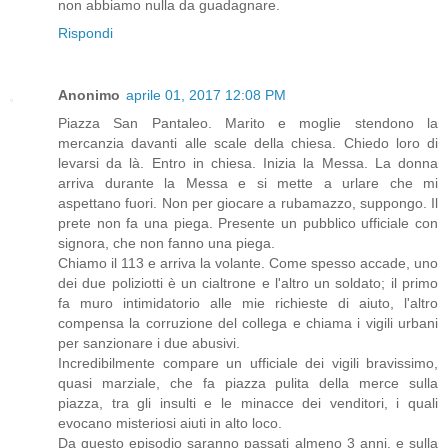
non abbiamo nulla da guadagnare.
Rispondi
Anonimo
aprile 01, 2017 12:08 PM
Piazza San Pantaleo. Marito e moglie stendono la
mercanzia davanti alle scale della chiesa. Chiedo loro di
levarsi da là. Entro in chiesa. Inizia la Messa. La donna
arriva durante la Messa e si mette a urlare che mi
aspettano fuori. Non per giocare a rubamazzo, suppongo. Il
prete non fa una piega. Presente un pubblico ufficiale con
signora, che non fanno una piega.
Chiamo il 113 e arriva la volante. Come spesso accade, uno
dei due poliziotti è un cialtrone e l'altro un soldato; il primo
fa muro intimidatorio alle mie richieste di aiuto, l'altro
compensa la corruzione del collega e chiama i vigili urbani
per sanzionare i due abusivi.
Incredibilmente compare un ufficiale dei vigili bravissimo,
quasi marziale, che fa piazza pulita della merce sulla
piazza, tra gli insulti e le minacce dei venditori, i quali
evocano misteriosi aiuti in alto loco.
Da questo episodio saranno passati almeno 3 anni, e sulla