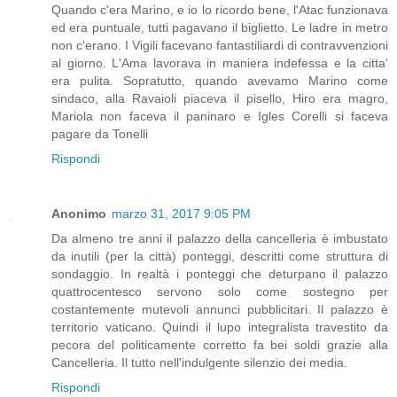
Quando c'era Marino, e io lo ricordo bene, l'Atac funzionava
ed era puntuale, tutti pagavano il biglietto. Le ladre in metro
non c'erano. I Vigili facevano fantastiliardi di contravvenzioni
al giorno. L'Ama lavorava in maniera indefessa e la citta'
era pulita. Sopratutto, quando avevamo Marino come
sindaco, alla Ravaioli piaceva il pisello, Hiro era magro,
Mariola non faceva il paninaro e Igles Corelli si faceva
pagare da Tonelli
Rispondi
Anonimo
marzo 31, 2017 9:05 PM
Da almeno tre anni il palazzo della cancelleria è imbustato
da inutili (per la città) ponteggi, descritti come struttura di
sondaggio. In realtà i ponteggi che deturpano il palazzo
quattrocentesco servono solo come sostegno per
costantemente mutevoli annunci pubblicitari. Il palazzo è
territorio vaticano. Quindi il lupo integralista travestito da
pecora del politicamente corretto fa bei soldi grazie alla
Cancelleria. Il tutto nell'indulgente silenzio dei media.
Rispondi