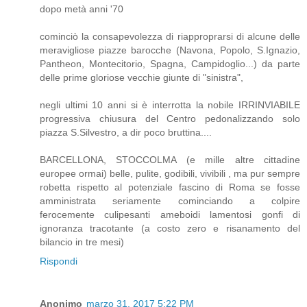
dopo metà anni '70
cominciò la consapevolezza di riapproprarsi di alcune delle
meravigliose piazze barocche (Navona, Popolo, S.Ignazio,
Pantheon, Montecitorio, Spagna, Campidoglio...) da parte
delle prime gloriose vecchie giunte di "sinistra",
negli ultimi 10 anni si è interrotta la nobile IRRINVIABILE
progressiva chiusura del Centro pedonalizzando solo
piazza S.Silvestro, a dir poco bruttina....
BARCELLONA, STOCCOLMA (e mille altre cittadine
europee ormai) belle, pulite, godibili, vivibili , ma pur sempre
robetta rispetto al potenziale fascino di Roma se fosse
amministrata seriamente cominciando a colpire
ferocemente culipesanti ameboidi lamentosi gonfi di
ignoranza tracotante (a costo zero e risanamento del
bilancio in tre mesi)
Rispondi
Anonimo
marzo 31, 2017 5:22 PM