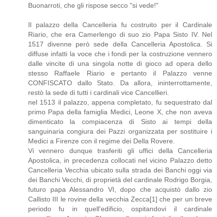
Buonarroti, che gli rispose secco "si vede!"
Il palazzo della Cancelleria fu costruito per il Cardinale
Riario, che era Camerlengo di suo zio Papa Sisto IV. Nel
1517 divenne però sede della Cancelleria Apostolica. Si
diffuse infatti la voce che i fondi per la costruzione vennero
dalle vincite di una singola notte di gioco ad opera dello
stesso Raffaele Riario e pertanto il Palazzo venne
CONFISCATO dallo Stato. Da allora, ininterrottamente,
restò la sede di tutti i cardinali vice Cancellieri.
nel 1513 il palazzo, appena completato, fu sequestrato dal
primo Papa della famiglia Medici, Leone X, che non aveva
dimenticato la compiacenza di Sisto ai tempi della
sanguinaria congiura dei Pazzi organizzata per sostituire i
Medici a Firenze con il regime dei Della Rovere.
Vi vennero dunque trasferiti gli uffici della Cancelleria
Apostolica, in precedenza collocati nel vicino Palazzo detto
Cancelleria Vecchia ubicato sulla strada dei Banchi oggi via
dei Banchi Vecchi, di proprietà del cardinale Rodrigo Borgia,
futuro papa Alessandro VI, dopo che acquistò dallo zio
Callisto III le rovine della vecchia Zecca[1] che per un breve
periodo fu in quell'edificio, ospitandovi il cardinale