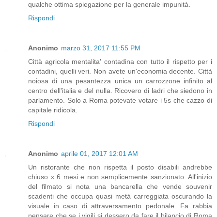
qualche ottima spiegazione per la generale impunità.
Rispondi
Anonimo
marzo 31, 2017 11:55 PM
Città agricola mentalita' contadina con tutto il rispetto per i
contadini, quelli veri. Non avete un'economia decente. Città
noiosa di una pesantezza unica un carrozzone infinito al
centro dell'italia e del nulla. Ricovero di ladri che siedono in
parlamento. Solo a Roma potevate votare i 5s che cazzo di
capitale ridicola.
Rispondi
Anonimo
aprile 01, 2017 12:01 AM
Un ristorante che non rispetta il posto disabili andrebbe
chiuso x 6 mesi e non semplicemente sanzionato. All'inizio
del filmato si nota una bancarella che vende souvenir
scadenti che occupa quasi metà carreggiata oscurando la
visuale in caso di attraversamento pedonale. Fa rabbia
pensare che se i vigili si dessero da fare il bilancio di Roma