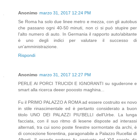
Anonimo
marzo 31, 2017 12:24 PM
Se Roma ha solo due linee metro e mezza, con gli autobus
che passano ogni 40-50 minuti, non ci si può stupire per
l'alto numero di auto. In Germania il rapporto auto/abitante
è uno degli indici per valutare il successo di
un'amministrazione.
Rispondi
Anonimo
marzo 31, 2017 12:27 PM
PERLE AI PORCI TRUCIDI E IGNORANTI su sguderone e
smart alla ricerca deeer pooosto maghina...
Fu il PRIMO PALAZZO A ROMA ad essere costruito ex novo
in stile rinascimentale ed è pertanto considerato a buon
titolo UNO DEI PALAZZI PIU’BELLI dell'Urbe. La lunga
facciata, con il suo ritmo di lesene disposte ad interassi
alternati, tra cui sono poste finestre sormontate da archi, è
di concezione fiorentina, paragonabile a Palazzo Rucellai di
Alberti. Il grande portone fu aggiunto nel XVI secolo da