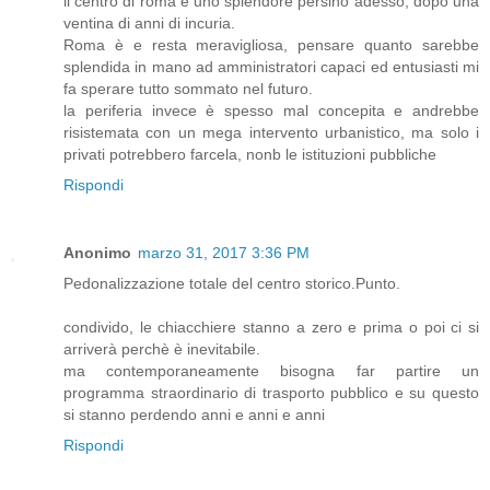
il centro di roma è uno splendore persino adesso, dopo una
ventina di anni di incuria.
Roma è e resta meravigliosa, pensare quanto sarebbe
splendida in mano ad amministratori capaci ed entusiasti mi
fa sperare tutto sommato nel futuro.
la periferia invece è spesso mal concepita e andrebbe
risistemata con un mega intervento urbanistico, ma solo i
privati potrebbero farcela, nonb le istituzioni pubbliche
Rispondi
Anonimo
marzo 31, 2017 3:36 PM
Pedonalizzazione totale del centro storico.Punto.
condivido, le chiacchiere stanno a zero e prima o poi ci si
arriverà perchè è inevitabile.
ma contemporaneamente bisogna far partire un
programma straordinario di trasporto pubblico e su questo
si stanno perdendo anni e anni e anni
Rispondi