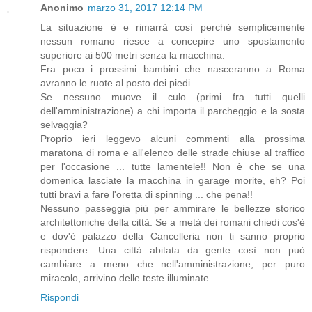
Anonimo
marzo 31, 2017 12:14 PM
La situazione è e rimarrà così perchè semplicemente
nessun romano riesce a concepire uno spostamento
superiore ai 500 metri senza la macchina.
Fra poco i prossimi bambini che nasceranno a Roma
avranno le ruote al posto dei piedi.
Se nessuno muove il culo (primi fra tutti quelli
dell'amministrazione) a chi importa il parcheggio e la sosta
selvaggia?
Proprio ieri leggevo alcuni commenti alla prossima
maratona di roma e all'elenco delle strade chiuse al traffico
per l'occasione ... tutte lamentele!! Non è che se una
domenica lasciate la macchina in garage morite, eh? Poi
tutti bravi a fare l'oretta di spinning ... che pena!!
Nessuno passeggia più per ammirare le bellezze storico
architettoniche della città. Se a metà dei romani chiedi cos'è
e dov'è palazzo della Cancelleria non ti sanno proprio
rispondere. Una città abitata da gente così non può
cambiare a meno che nell'amministrazione, per puro
miracolo, arrivino delle teste illuminate.
Rispondi