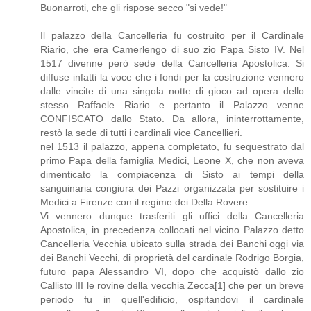
Buonarroti, che gli rispose secco "si vede!"
Il palazzo della Cancelleria fu costruito per il Cardinale
Riario, che era Camerlengo di suo zio Papa Sisto IV. Nel
1517 divenne però sede della Cancelleria Apostolica. Si
diffuse infatti la voce che i fondi per la costruzione vennero
dalle vincite di una singola notte di gioco ad opera dello
stesso Raffaele Riario e pertanto il Palazzo venne
CONFISCATO dallo Stato. Da allora, ininterrottamente,
restò la sede di tutti i cardinali vice Cancellieri.
nel 1513 il palazzo, appena completato, fu sequestrato dal
primo Papa della famiglia Medici, Leone X, che non aveva
dimenticato la compiacenza di Sisto ai tempi della
sanguinaria congiura dei Pazzi organizzata per sostituire i
Medici a Firenze con il regime dei Della Rovere.
Vi vennero dunque trasferiti gli uffici della Cancelleria
Apostolica, in precedenza collocati nel vicino Palazzo detto
Cancelleria Vecchia ubicato sulla strada dei Banchi oggi via
dei Banchi Vecchi, di proprietà del cardinale Rodrigo Borgia,
futuro papa Alessandro VI, dopo che acquistò dallo zio
Callisto III le rovine della vecchia Zecca[1] che per un breve
periodo fu in quell'edificio, ospitandovi il cardinale