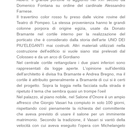
Domenico Fontana su ordine del cardinale Alessandro
Farnese.
Il travertino color rosso fu preso dalle vicine rovine del
Teatro di Pompeo. La stessa provenienza hanno le grandi
colonne porpora di origine egizia, usate da Donato
Bramante nel cortile interno per la realizzazione del
porticato che è considerato dalla storia dell'arte UNO DEI
PIU’ELEGANTI mai costruiti. Altri materiali utilizzati nella
costruzione dell'edificio si vuole siano stai prelevati dal
Colosseo e da un arco di Gordiano
Nel centrale cortile rettangolare i due piani inferiori sono
rappresentati da logge aperte. L'opinione sull'identità
dell'architetto è divisa fra Bramante e Andrea Bregno, ma il
cortile è attribuito generalmente a Bramante di cui si è certi
del progetto. Sopra la loggia nella facciata sulla strada è
ripetuto il tema che sembra quasi un trompe l'oeil
Nel palazzo, al piano nobile, nel Salone d'Onore è un ampio
affresco che Giorgio Vasari ha compiuto in solo 100 giorni,
rispettando così pienamente la richiesta del committente
che aveva previsto di usare il salone per un imminente
matrimonio. Secondo la tradizione, il Vasari si vantò della
velocità con cui aveva eseguito l'opera con Michelangelo