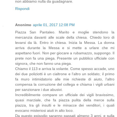
non abbiamo nulla da guadagnare.
Rispondi
Anonimo
aprile 01, 2017 12:08 PM
Piazza San Pantaleo. Marito e moglie stendono la
mercanzia davanti alle scale della chiesa. Chiedo loro di
levarsi da là. Entro in chiesa. Inizia la Messa. La donna
arriva durante la Messa e si mette a urlare che mi
aspettano fuori. Non per giocare a rubamazzo, suppongo. Il
prete non fa una piega. Presente un pubblico ufficiale con
signora, che non fanno una piega.
Chiamo il 113 e arriva la volante. Come spesso accade, uno
dei due poliziotti è un cialtrone e l'altro un soldato; il primo
fa muro intimidatorio alle mie richieste di aiuto, l'altro
compensa la corruzione del collega e chiama i vigili urbani
per sanzionare i due abusivi.
Incredibilmente compare un ufficiale dei vigili bravissimo,
quasi marziale, che fa piazza pulita della merce sulla
piazza, tra gli insulti e le minacce dei venditori, i quali
evocano misteriosi aiuti in alto loco.
Da questo episodio saranno passati almeno 3 anni, e sulla