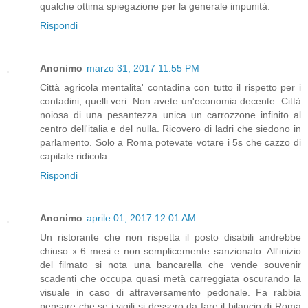
qualche ottima spiegazione per la generale impunità.
Rispondi
Anonimo
marzo 31, 2017 11:55 PM
Città agricola mentalita' contadina con tutto il rispetto per i
contadini, quelli veri. Non avete un'economia decente. Città
noiosa di una pesantezza unica un carrozzone infinito al
centro dell'italia e del nulla. Ricovero di ladri che siedono in
parlamento. Solo a Roma potevate votare i 5s che cazzo di
capitale ridicola.
Rispondi
Anonimo
aprile 01, 2017 12:01 AM
Un ristorante che non rispetta il posto disabili andrebbe
chiuso x 6 mesi e non semplicemente sanzionato. All'inizio
del filmato si nota una bancarella che vende souvenir
scadenti che occupa quasi metà carreggiata oscurando la
visuale in caso di attraversamento pedonale. Fa rabbia
pensare che se i vigili si dessero da fare il bilancio di Roma