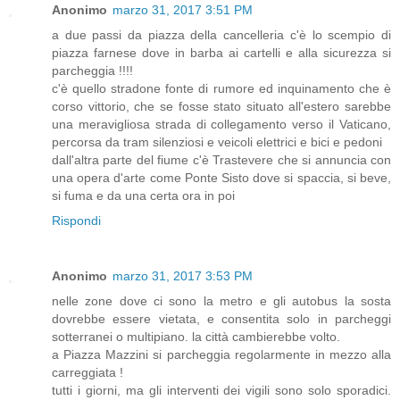
Anonimo
marzo 31, 2017 3:51 PM
a due passi da piazza della cancelleria c'è lo scempio di
piazza farnese dove in barba ai cartelli e alla sicurezza si
parcheggia !!!!
c'è quello stradone fonte di rumore ed inquinamento che è
corso vittorio, che se fosse stato situato all'estero sarebbe
una meravigliosa strada di collegamento verso il Vaticano,
percorsa da tram silenziosi e veicoli elettrici e bici e pedoni
dall'altra parte del fiume c'è Trastevere che si annuncia con
una opera d'arte come Ponte Sisto dove si spaccia, si beve,
si fuma e da una certa ora in poi
Rispondi
Anonimo
marzo 31, 2017 3:53 PM
nelle zone dove ci sono la metro e gli autobus la sosta
dovrebbe essere vietata, e consentita solo in parcheggi
sotterranei o multipiano. la città cambierebbe volto.
a Piazza Mazzini si parcheggia regolarmente in mezzo alla
carreggiata !
tutti i giorni, ma gli interventi dei vigili sono solo sporadici.