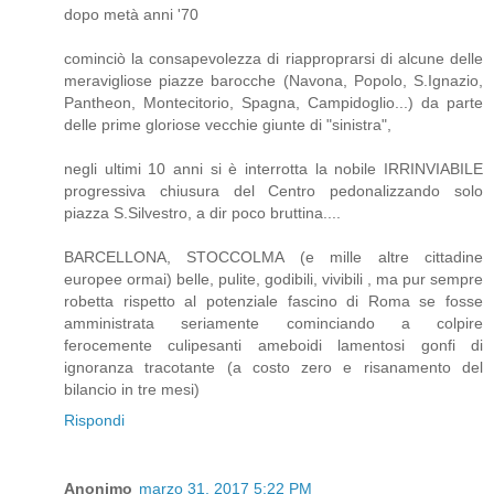
dopo metà anni '70
cominciò la consapevolezza di riapproprarsi di alcune delle
meravigliose piazze barocche (Navona, Popolo, S.Ignazio,
Pantheon, Montecitorio, Spagna, Campidoglio...) da parte
delle prime gloriose vecchie giunte di "sinistra",
negli ultimi 10 anni si è interrotta la nobile IRRINVIABILE
progressiva chiusura del Centro pedonalizzando solo
piazza S.Silvestro, a dir poco bruttina....
BARCELLONA, STOCCOLMA (e mille altre cittadine
europee ormai) belle, pulite, godibili, vivibili , ma pur sempre
robetta rispetto al potenziale fascino di Roma se fosse
amministrata seriamente cominciando a colpire
ferocemente culipesanti ameboidi lamentosi gonfi di
ignoranza tracotante (a costo zero e risanamento del
bilancio in tre mesi)
Rispondi
Anonimo
marzo 31, 2017 5:22 PM