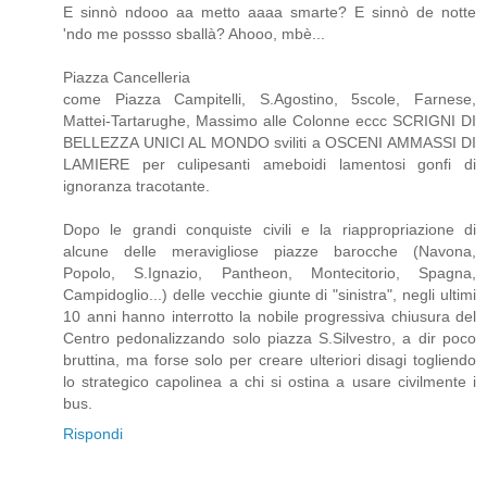
E sinnò ndooo aa metto aaaa smarte? E sinnò de notte
'ndo me possso sballà? Ahooo, mbè...
Piazza Cancelleria
come Piazza Campitelli, S.Agostino, 5scole, Farnese,
Mattei-Tartarughe, Massimo alle Colonne eccc SCRIGNI DI
BELLEZZA UNICI AL MONDO sviliti a OSCENI AMMASSI DI
LAMIERE per culipesanti ameboidi lamentosi gonfi di
ignoranza tracotante.
Dopo le grandi conquiste civili e la riappropriazione di
alcune delle meravigliose piazze barocche (Navona,
Popolo, S.Ignazio, Pantheon, Montecitorio, Spagna,
Campidoglio...) delle vecchie giunte di "sinistra", negli ultimi
10 anni hanno interrotto la nobile progressiva chiusura del
Centro pedonalizzando solo piazza S.Silvestro, a dir poco
bruttina, ma forse solo per creare ulteriori disagi togliendo
lo strategico capolinea a chi si ostina a usare civilmente i
bus.
Rispondi