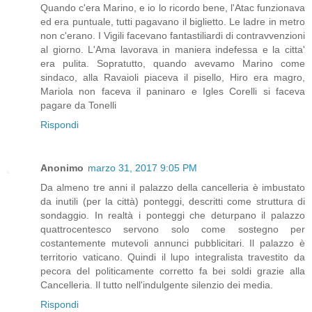
Quando c'era Marino, e io lo ricordo bene, l'Atac funzionava
ed era puntuale, tutti pagavano il biglietto. Le ladre in metro
non c'erano. I Vigili facevano fantastiliardi di contravvenzioni
al giorno. L'Ama lavorava in maniera indefessa e la citta'
era pulita. Sopratutto, quando avevamo Marino come
sindaco, alla Ravaioli piaceva il pisello, Hiro era magro,
Mariola non faceva il paninaro e Igles Corelli si faceva
pagare da Tonelli
Rispondi
Anonimo
marzo 31, 2017 9:05 PM
Da almeno tre anni il palazzo della cancelleria è imbustato
da inutili (per la città) ponteggi, descritti come struttura di
sondaggio. In realtà i ponteggi che deturpano il palazzo
quattrocentesco servono solo come sostegno per
costantemente mutevoli annunci pubblicitari. Il palazzo è
territorio vaticano. Quindi il lupo integralista travestito da
pecora del politicamente corretto fa bei soldi grazie alla
Cancelleria. Il tutto nell'indulgente silenzio dei media.
Rispondi