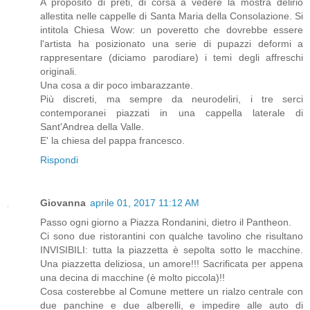
A proposito di preti, di corsa a vedere la mostra delirio
allestita nelle cappelle di Santa Maria della Consolazione. Si
intitola Chiesa Wow: un poveretto che dovrebbe essere
l'artista ha posizionato una serie di pupazzi deformi a
rappresentare (diciamo parodiare) i temi degli affreschi
originali.
Una cosa a dir poco imbarazzante.
Più discreti, ma sempre da neurodeliri, i tre serci
contemporanei piazzati in una cappella laterale di
Sant'Andrea della Valle.
E' la chiesa del pappa francesco.
Rispondi
Giovanna
aprile 01, 2017 11:12 AM
Passo ogni giorno a Piazza Rondanini, dietro il Pantheon.
Ci sono due ristorantini con qualche tavolino che risultano
INVISIBILI: tutta la piazzetta è sepolta sotto le macchine.
Una piazzetta deliziosa, un amore!!! Sacrificata per appena
una decina di macchine (è molto piccola)!!
Cosa costerebbe al Comune mettere un rialzo centrale con
due panchine e due alberelli, e impedire alle auto di