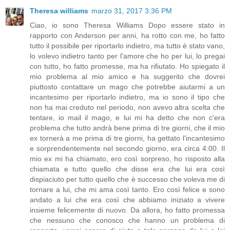
Theresa williams
marzo 31, 2017 3:36 PM
Ciao, io sono Theresa Williams Dopo essere stato in
rapporto con Anderson per anni, ha rotto con me, ho fatto
tutto il possibile per riportarlo indietro, ma tutto è stato vano,
lo volevo indietro tanto per l'amore che ho per lui, lo pregai
con tutto, ho fatto promesse, ma ha rifiutato. Ho spiegato il
mio problema al mio amico e ha suggerito che dovrei
piuttosto contattare un mago che potrebbe aiutarmi a un
incantesimo per riportarlo indietro, ma io sono il tipo che
non ha mai creduto nel periodo, non avevo altra scelta che
tentare, io mail il mago, e lui mi ha detto che non c'era
problema che tutto andrà bene prima di tre giorni, che il mio
ex tornerà a me prima di tre giorni, ha gettato l'incantesimo
e sorprendentemente nel secondo giorno, era circa 4:00. Il
mio ex mi ha chiamato, ero così sorpreso, ho risposto alla
chiamata e tutto quello che disse era che lui era così
dispiaciuto per tutto quello che è successo che voleva me di
tornare a lui, che mi ama così tanto. Ero così felice e sono
andato a lui che era così che abbiamo iniziato a vivere
insieme felicemente di nuovo. Da allora, ho fatto promessa
che nessuno che conosco che hanno un problema di