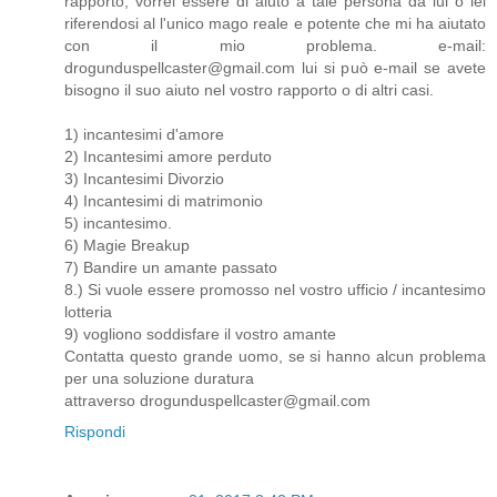
rapporto, vorrei essere di aiuto a tale persona da lui o lei
riferendosi al l'unico mago reale e potente che mi ha aiutato
con il mio problema. e-mail:
drogunduspellcaster@gmail.com lui si può e-mail se avete
bisogno il suo aiuto nel vostro rapporto o di altri casi.
1) incantesimi d'amore
2) Incantesimi amore perduto
3) Incantesimi Divorzio
4) Incantesimi di matrimonio
5) incantesimo.
6) Magie Breakup
7) Bandire un amante passato
8.) Si vuole essere promosso nel vostro ufficio / incantesimo
lotteria
9) vogliono soddisfare il vostro amante
Contatta questo grande uomo, se si hanno alcun problema
per una soluzione duratura
attraverso drogunduspellcaster@gmail.com
Rispondi