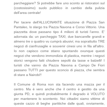
parcheggiare? Si potrebbe fare uno sconto ai ristoratori sul
(costosissimo) suolo pubblico in cambio della pulizia
dell'area centrale!
Per tacere dell'ALLUCINANTE situazione di Piazza San
Pantaleo, lo slargo tra Piazza Navona e Corso Vittorio. Una
piazzetta dove passano tipo 4 milioni di turisti l'anno. E'
adornata da: un parcheggio TAXI; due bancarelle grandi e
almeno tre o quattro vu cumprà abusivi; ma soprattutto TRE
negozi di cianfrusaglie e souvenir cinesi uno in fila all'altro.
Io non capisco come stiano spuntando ovunque questi
negozi che vendono immondizia di plastica, mentre i negozi
storici vengono fatti chiudere sepolti da tasse e balzelli! I
turisti che vanno da Piazza Navona a Campo De Fiori
passano TUTTI per questo sconcio di piazza, che sembra
di stare a Nairobi!!
Il Comune di Roma non sta facendo una mazza per il
centro. Ma è vero anche che il centro è gestito da una
giunta PD, e quindi probabilmente il degrado è VOLUTO
per mantenere lo scontento. Noi cittadini siamo vittime di
queste cazzo di beghe partitiche dalle quali, ovviamente,