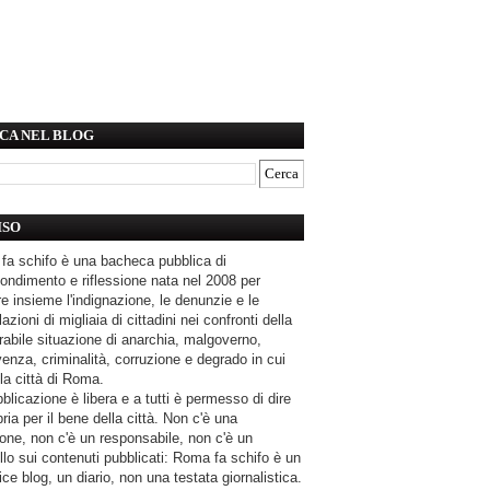
CA NEL BLOG
ISO
fa schifo è una bacheca pubblica di
ondimento e riflessione nata nel 2008 per
e insieme l'indignazione, le denunzie e le
azioni di migliaia di cittadini nei confronti della
rabile situazione di anarchia, malgoverno,
enza, criminalità, corruzione e degrado in cui
la città di Roma.
blicazione è libera e a tutti è permesso di dire
pria per il bene della città. Non c'è una
one, non c'è un responsabile, non c'è un
llo sui contenuti pubblicati: Roma fa schifo è un
ce blog, un diario, non una testata giornalistica.