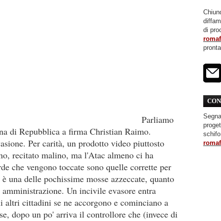
Chiunq
diffa
di pro
roma
pront
CON
Segnal
Parliamo
proget
gina di Repubblica a firma Christian Raimo.
schifo
sione. Per carità, un prodotto video piuttosto
roma
no, recitato malino, ma l'Atac almeno ci ha
de che vengono toccate sono quelle corrette per
e è una delle pochissime mosse azzeccate, quanto
i amministrazione. Un incivile evasore entra
gli altri cittadini se ne accorgono e cominciano a
e, dopo un po' arriva il controllore che (invece di