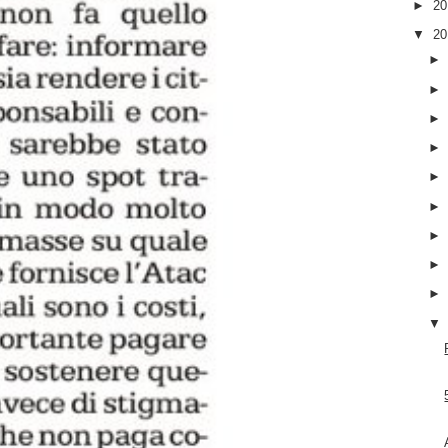
►
2
▼
2