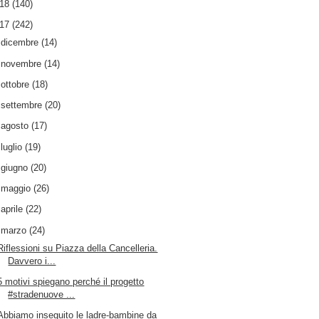
018
(140)
017
(242)
►
dicembre
(14)
►
novembre
(14)
►
ottobre
(18)
►
settembre
(20)
►
agosto
(17)
►
luglio
(19)
►
giugno
(20)
►
maggio
(26)
►
aprile
(22)
▼
marzo
(24)
Riflessioni su Piazza della Cancelleria.
Davvero i...
5 motivi spiegano perché il progetto
#stradenuove ...
Abbiamo inseguito le ladre-bambine da