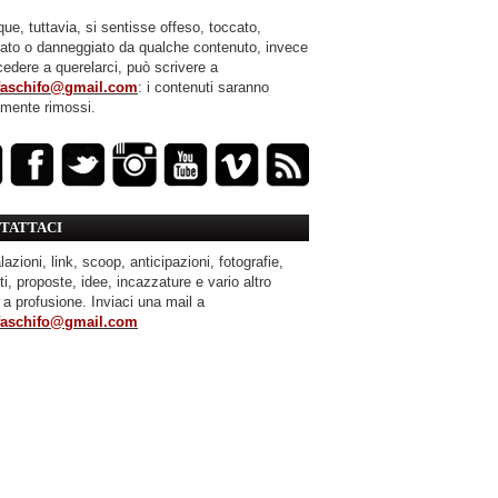
ue, tuttavia, si sentisse offeso, toccato,
mato o danneggiato da qualche contenuto, invece
cedere a querelarci, può scrivere a
faschifo@gmail.com
: i contenuti saranno
amente rimossi.
TATTACI
azioni, link, scoop, anticipazioni, fotografie,
ti, proposte, idee, incazzature e vario altro
 a profusione. Inviaci una mail a
faschifo@gmail.com