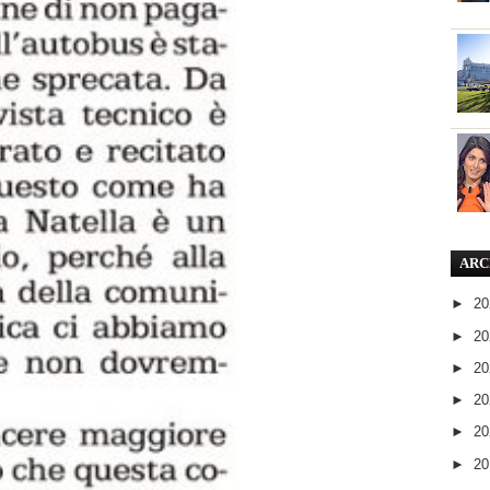
ARC
►
2
►
2
►
2
►
2
►
2
►
2