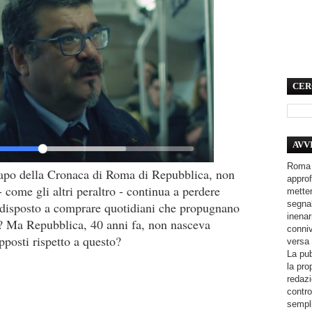
CER
AVV
Roma 
capo della Cronaca di Roma di Repubblica, non
approf
- come gli altri peraltro - continua a perdere
metter
segnal
disposto a comprare quotidiani che propugnano
inenar
o? Ma Repubblica, 40 anni fa, non nasceva
conniv
pposti rispetto a questo?
versa 
La pub
la pro
redazi
contro
sempli