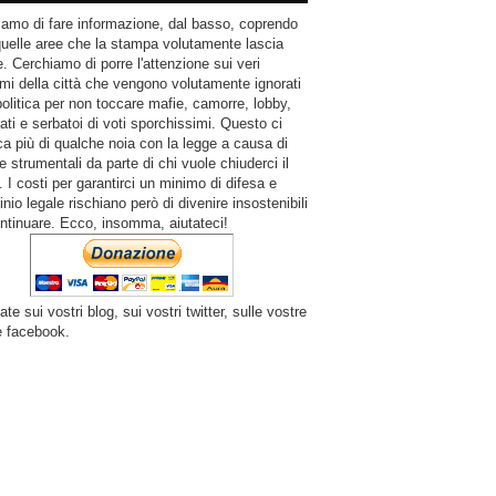
amo di fare informazione, dal basso, coprendo
quelle aree che la stampa volutamente lascia
. Cerchiamo di porre l'attenzione sui veri
mi della città che vengono volutamente ignorati
politica per non toccare mafie, camorre, lobby,
ati e serbatoi di voti sporchissimi. Questo ci
a più di qualche noia con la legge a causa di
e strumentali da parte di chi vuole chiuderci il
 I costi per garantirci un minimo di difesa e
inio legale rischiano però di divenire insostenibili
ntinuare. Ecco, insomma, aiutateci!
ate sui vostri blog, sui vostri twitter, sulle vostre
e facebook.