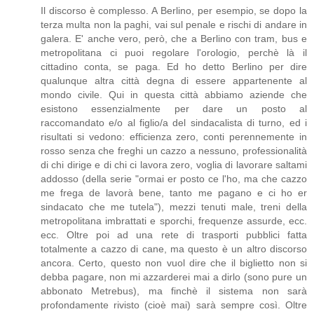
Il discorso è complesso. A Berlino, per esempio, se dopo la
terza multa non la paghi, vai sul penale e rischi di andare in
galera. E' anche vero, però, che a Berlino con tram, bus e
metropolitana ci puoi regolare l'orologio, perchè là il
cittadino conta, se paga. Ed ho detto Berlino per dire
qualunque altra città degna di essere appartenente al
mondo civile. Qui in questa città abbiamo aziende che
esistono essenzialmente per dare un posto al
raccomandato e/o al figlio/a del sindacalista di turno, ed i
risultati si vedono: efficienza zero, conti perennemente in
rosso senza che freghi un cazzo a nessuno, professionalità
di chi dirige e di chi ci lavora zero, voglia di lavorare saltami
addosso (della serie "ormai er posto ce l'ho, ma che cazzo
me frega de lavorà bene, tanto me pagano e ci ho er
sindacato che me tutela"), mezzi tenuti male, treni della
metropolitana imbrattati e sporchi, frequenze assurde, ecc.
ecc. Oltre poi ad una rete di trasporti pubblici fatta
totalmente a cazzo di cane, ma questo è un altro discorso
ancora. Certo, questo non vuol dire che il biglietto non si
debba pagare, non mi azzarderei mai a dirlo (sono pure un
abbonato Metrebus), ma finchè il sistema non sarà
profondamente rivisto (cioè mai) sarà sempre così. Oltre