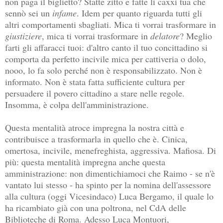
non paga il biglietto? Statte zitto e fatte li caxxi tua che
sennò sei un
infame
. Idem per quanto riguarda tutti gli
altri comportamenti sbagliati. Mica ti vorrai trasformare in
giustiziere
, mica ti vorrai trasformare in
delatore
? Meglio
farti gli affaracci tuoi: d'altro canto il tuo concittadino si
comporta da perfetto incivile mica per cattiveria o dolo,
nooo, lo fa solo perché non è responsabilizzato. Non è
informato. Non è stata fatta sufficiente cultura per
persuadere il povero cittadino a stare nelle regole.
Insomma, è colpa dell'amministrazione.
Questa mentalità atroce impregna la nostra città e
contribuisce a trasformarla in quello che è. Cinica,
omertosa, incivile, menefreghista, aggressiva. Mafiosa. Di
più: questa mentalità impregna anche questa
amministrazione: non dimentichiamoci che Raimo - se n'è
vantato lui stesso - ha spinto per la nomina dell'assessore
alla cultura (oggi Vicesindaco) Luca Bergamo, il quale lo
ha ricambiato già con una poltrona, nel CdA delle
Biblioteche di Roma. Adesso Luca Montuori,