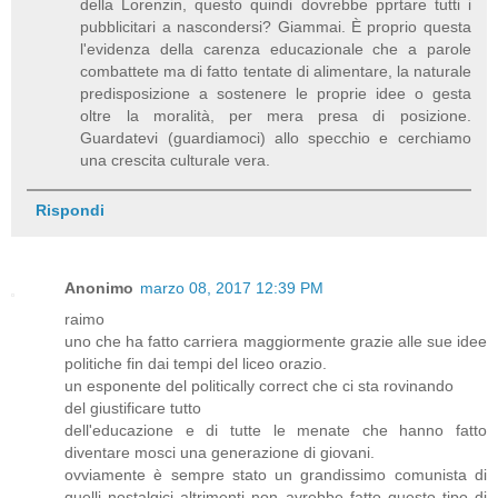
della Lorenzin, questo quindi dovrebbe pprtare tutti i
pubblicitari a nascondersi? Giammai. È proprio questa
l'evidenza della carenza educazionale che a parole
combattete ma di fatto tentate di alimentare, la naturale
predisposizione a sostenere le proprie idee o gesta
oltre la moralità, per mera presa di posizione.
Guardatevi (guardiamoci) allo specchio e cerchiamo
una crescita culturale vera.
Rispondi
Anonimo
marzo 08, 2017 12:39 PM
raimo
uno che ha fatto carriera maggiormente grazie alle sue idee
politiche fin dai tempi del liceo orazio.
un esponente del politically correct che ci sta rovinando
del giustificare tutto
dell'educazione e di tutte le menate che hanno fatto
diventare mosci una generazione di giovani.
ovviamente è sempre stato un grandissimo comunista di
quelli nostalgici altrimenti non avrebbe fatto questo tipo di