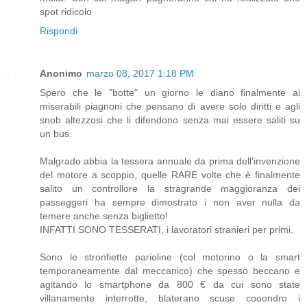
spot ridicolo
Rispondi
Anonimo
marzo 08, 2017 1:18 PM
Spero che le "botte" un giorno le diano finalmente ai
miserabili piagnoni che pensano di avere solo diritti e agli
snob altezzosi che li difendono senza mai essere saliti su
un bus.
Malgrado abbia la tessera annuale da prima dell'invenzione
del motore a scoppio, quelle RARE volte che è finalmente
salito un controllore la stragrande maggioranza dei
passeggeri ha sempre dimostrato i non aver nulla da
temere anche senza biglietto!
INFATTI SONO TESSERATI, i lavoratori stranieri per primi.
Sono le stronfiette parioline (col motorino o la smart
temporaneamente dal meccanico) che spesso beccano e
agitando lo smartphone da 800 € da cui sono state
villanamente interrotte, blaterano scuse cooondro i