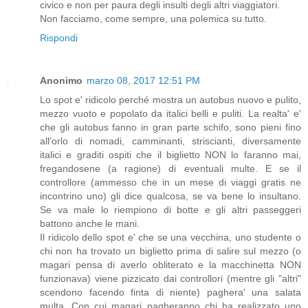
civico e non per paura degli insulti degli altri viaggiatori.
Non facciamo, come sempre, una polemica su tutto.
Rispondi
Anonimo
marzo 08, 2017 12:51 PM
Lo spot e' ridicolo perché mostra un autobus nuovo e pulito,
mezzo vuoto e popolato da italici belli e puliti. La realta' e'
che gli autobus fanno in gran parte schifo, sono pieni fino
all'orlo di nomadi, camminanti, striscianti, diversamente
italici e graditi ospiti che il biglietto NON lo faranno mai,
fregandosene (a ragione) di eventuali multe. E se il
controllore (ammesso che in un mese di viaggi gratis ne
incontrino uno) gli dice qualcosa, se va bene lo insultano.
Se va male lo riempiono di botte e gli altri passeggeri
battono anche le mani.
Il ridicolo dello spot e' che se una vecchina, uno studente o
chi non ha trovato un biglietto prima di salire sul mezzo (o
magari pensa di averlo obliterato e la macchinetta NON
funzionava) viene pizzicato dai controllori (mentre gli "altri"
scendono facendo finta di niente) paghera' una salata
multa. Con cui magari pagheranno chi ha realizzato uno