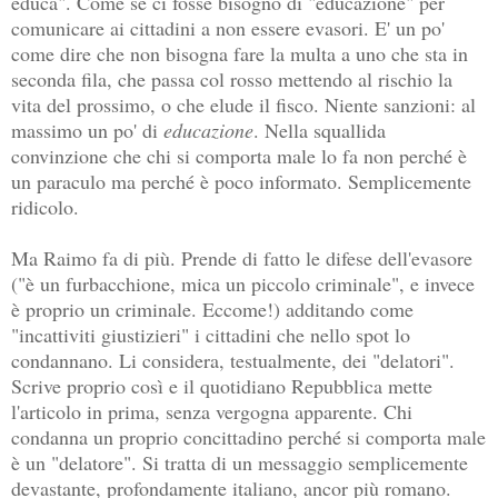
educa". Come se ci fosse bisogno di "educazione" per
comunicare ai cittadini a non essere evasori. E' un po'
come dire che non bisogna fare la multa a uno che sta in
seconda fila, che passa col rosso mettendo al rischio la
vita del prossimo, o che elude il fisco. Niente sanzioni: al
massimo un po' di
educazione
. Nella squallida
convinzione che chi si comporta male lo fa non perché è
un paraculo ma perché è poco informato. Semplicemente
ridicolo.
Ma Raimo fa di più. Prende di fatto le difese dell'evasore
("è un furbacchione, mica un piccolo criminale", e invece
è proprio un criminale. Eccome!) additando come
"incattiviti giustizieri" i cittadini che nello spot lo
condannano. Li considera, testualmente, dei "delatori".
Scrive proprio così e il quotidiano Repubblica mette
l'articolo in prima, senza vergogna apparente. Chi
condanna un proprio concittadino perché si comporta male
è un "delatore". Si tratta di un messaggio semplicemente
devastante, profondamente italiano, ancor più romano.