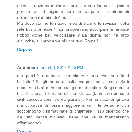
ottimo e doverso multare i furbi che non fanno il biglòietto
perchè poi il biglietto loro lo pagano i contribuenti
ripianando il debito di Atac.
Ma dove stanno le nuove linee di tram e le revisioni della
rete bus promesse ? non si dovevano accorpare le fermate
troppo vicine per velocizzare ? La giunta non ha fatto
alcunché, sul problema più grave di Roma !
Rispondi
Anonimo
marzo 08, 2017 2:35 PM
ma perchè riprendere verbalmente uno che non fa il
biglietto? Se gli fanno la multa magari non la paga. Se ti
mena non farà nemmeno un giorno di galera. Se gli meni tu
ti farà causa e ti manderà per stracci (tanto alle persone
civili succede così, c'è da giurarsi). Non si tratta di ignavia
ma di cause di forza maggiore a cui i le persone civili
soccombono ( immaginate di chiamare il 113 dicendo che
c'è uno senza biglietto: bene che va vi manderanno
affambagno)
Rispondi