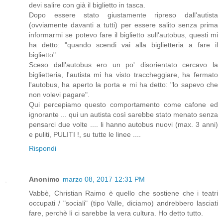
devi salire con già il biglietto in tasca.
Dopo essere stato giustamente ripreso dall'autista
(ovviamente davanti a tutti) per essere salito senza prima
informarmi se potevo fare il biglietto sull'autobus, questi mi
ha detto: "quando scendi vai alla biglietteria a fare il
biglietto".
Sceso dall'autobus ero un po' disorientato cercavo la
biglietteria, l'autista mi ha visto traccheggiare, ha fermato
l'autobus, ha aperto la porta e mi ha detto: "lo sapevo che
non volevi pagare".
Qui percepiamo questo comportamento come cafone ed
ignorante ... qui un autista così sarebbe stato menato senza
pensarci due volte .... li hanno autobus nuovi (max. 3 anni)
e puliti, PULITI !, su tutte le linee ....
Rispondi
Anonimo
marzo 08, 2017 12:31 PM
Vabbè, Christian Raimo è quello che sostiene che i teatri
occupati / "sociali" (tipo Valle, diciamo) andrebbero lasciati
fare, perchè lì ci sarebbe la vera cultura. Ho detto tutto.