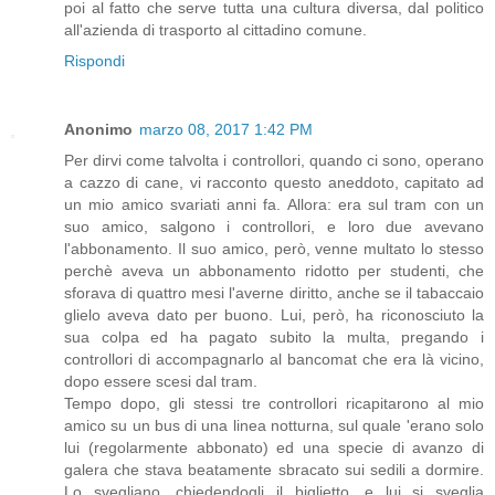
poi al fatto che serve tutta una cultura diversa, dal politico
all'azienda di trasporto al cittadino comune.
Rispondi
Anonimo
marzo 08, 2017 1:42 PM
Per dirvi come talvolta i controllori, quando ci sono, operano
a cazzo di cane, vi racconto questo aneddoto, capitato ad
un mio amico svariati anni fa. Allora: era sul tram con un
suo amico, salgono i controllori, e loro due avevano
l'abbonamento. Il suo amico, però, venne multato lo stesso
perchè aveva un abbonamento ridotto per studenti, che
sforava di quattro mesi l'averne diritto, anche se il tabaccaio
glielo aveva dato per buono. Lui, però, ha riconosciuto la
sua colpa ed ha pagato subito la multa, pregando i
controllori di accompagnarlo al bancomat che era là vicino,
dopo essere scesi dal tram.
Tempo dopo, gli stessi tre controllori ricapitarono al mio
amico su un bus di una linea notturna, sul quale 'erano solo
lui (regolarmente abbonato) ed una specie di avanzo di
galera che stava beatamente sbracato sui sedili a dormire.
Lo svegliano, chiedendogli il biglietto, e lui si sveglia