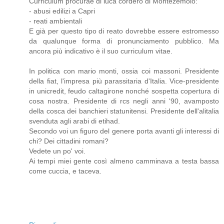
Curriculum procurae di luca cordero di Montezemolo:
- abusi edilizi a Capri
- reati ambientali
E già per questo tipo di reato dovrebbe essere estromesso
da qualunque forma di pronunciamento pubblico. Ma
ancora più indicativo è il suo curriculum vitae.
In politica con mario monti, ossia coi massoni. Presidente
della fiat, l'impresa più parassitaria d'Italia. Vice-presidente
in unicredit, feudo caltagirone nonché sospetta copertura di
cosa nostra. Presidente di rcs negli anni '90, avamposto
della cosca dei banchieri statunitensi. Presidente dell'alitalia
svenduta agli arabi di etihad.
Secondo voi un figuro del genere porta avanti gli interessi di
chi? Dei cittadini romani?
Vedete un po' voi.
Ai tempi miei gente così almeno camminava a testa bassa
come cuccia, e taceva.