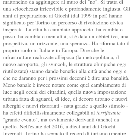
mattoncino da aggiungere al muro dei "no". Si tratta di
una sciocchezza irricevibile e profondamente ingiusta. Gli
anni di preparazione ai Giochi (dal 1999 in poi) hanno
significato per Torino un percorso di rivoluzione civica
insperata. La città ha cambiato approccio, ha cambiato
passo, ha cambiato mentalità, si è data un obbiettivo, una
prospettiva, un orizzonte, una speranza. Ha riformattato il
proprio ruolo in Italia e in Europa. Dire che le
infrastrutture realizzate all'epoca (la metropolitana, il
nuovo aeroporto, gli svincoli, le strutture olimpiche oggi
riutilizzate) stanno dando benefici alla città anche oggi e
che ne daranno per i prossimi decenni è dire una banalità.
Meno banale è invece notare come quel cambiamento di
luce negli occhi dei cittadini, quella nuova impostazione
urbana fatta di sguardi, di idee, di decoro urbano e nuovi
alberghi e nuovi ristoranti - nata grazie a quello stimolo -
ha effetti difficilissimamente collegabili al
terrificante
"grande evento", ma ovviamente derivanti (anche) da
quello. Nell'estate del 2016, a dieci anni dai Giochi
Invernali, Torino ha segnato il record di turismo (mentre