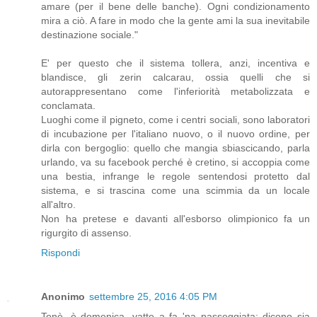
amare (per il bene delle banche). Ogni condizionamento
mira a ciò. A fare in modo che la gente ami la sua inevitabile
destinazione sociale."
E' per questo che il sistema tollera, anzi, incentiva e
blandisce, gli zerin calcarau, ossia quelli che si
autorappresentano come l'inferiorità metabolizzata e
conclamata.
Luoghi come il pigneto, come i centri sociali, sono laboratori
di incubazione per l'italiano nuovo, o il nuovo ordine, per
dirla con bergoglio: quello che mangia sbiascicando, parla
urlando, va su facebook perché è cretino, si accoppia come
una bestia, infrange le regole sentendosi protetto dal
sistema, e si trascina come una scimmia da un locale
all'altro.
Non ha pretese e davanti all'esborso olimpionico fa un
rigurgito di assenso.
Rispondi
Anonimo
settembre 25, 2016 4:05 PM
Tonè, è domenica, vatte a fa 'na passeggiata: dicono sia