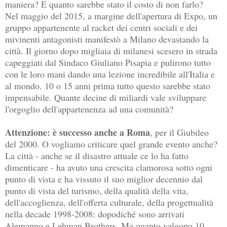
maniera? E quanto sarebbe stato il costo di non farlo?
Nel maggio del 2015, a margine dell'apertura di Expo, un
gruppo appartenente al racket dei centri sociali e dei
mivinenti antagonisti manifestò a Milano devastando la
città. Il giorno dopo migliaia di milanesi scesero in strada
capeggiati dal Sindaco Giuliano Pisapia e pulirono tutto
con le loro mani dando una lezione incredibile all'Italia e
al mondo. 10 o 15 anni prima tutto questo sarebbe stato
impensabile. Quante decine di miliardi vale sviluppare
l'orgoglio dell'appartenenza ad una comunità?
Attenzione: è successo anche a Roma
, per il Giubileo
del 2000. O vogliamo criticare quel grande evento anche?
La città - anche se il disastro attuale ce lo ha fatto
dimenticare - ha avuto una crescita clamorosa sotto ogni
punto di vista e ha vissuto il suo miglior decennio dal
punto di vista del turismo, della qualità della vita,
dell'accoglienza, dell'offerta culturale, della progettualità
nella decade 1998-2008: dopodiché sono arrivati
Alemanno e Lehman Brothers. Ma quanto valgono 10