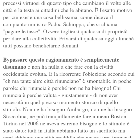
processi virtuosi di questo tipo che cambiano il volto alle
città e la testa ai cittadini che le abitano. È l'esatto motivo
per cui esiste una cosa bellissima, come diceva il
compianto ministro Padoa Schioppa, che si chiama
"pagare le tasse". Ovvero togliersi qualcosa di proprietà
per dare alla collettività. Privarsi di qualcosa oggi affinché
tutti possano beneficiarne domani.
Bypassare questo ragionamento è semplicemente
disumano
e non ha nulla a che fare con la civiltà
occidentale evoluta. E la ricorrente l'obiezione secondo cui
"eh ma tante altre città rinunciano" è smontabile in poche
parole: chi rinuncia è perché non ne ha bisogno! Chi
rinuncia è perché valuta - giustamente - di non aver
necessità in quel preciso momento storico di quello
stimolo. Non ne ha bisogno Amburgo, non ne ha bisogno
Stoccolma, ne può tranquillamente fare a meno Boston.
Torino nel 2006 ne aveva estremo bisogno e lo stimolo è
stato dato: tutti in Italia abbiamo fatto un sacrificio ma
oggi abbiamo una città credibile che ancora trae immensi