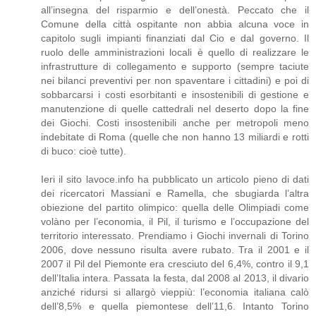
all’insegna del risparmio e dell’onestà. Peccato che il
Comune della città ospitante non abbia alcuna voce in
capitolo sugli impianti finanziati dal Cio e dal governo. Il
ruolo delle amministrazioni locali è quello di realizzare le
infrastrutture di collegamento e supporto (sempre taciute
nei bilanci preventivi per non spaventare i cittadini) e poi di
sobbarcarsi i costi esorbitanti e insostenibili di gestione e
manutenzione di quelle cattedrali nel deserto dopo la fine
dei Giochi. Costi insostenibili anche per metropoli meno
indebitate di Roma (quelle che non hanno 13 miliardi e rotti
di buco: cioè tutte).
Ieri il sito lavoce.info ha pubblicato un articolo pieno di dati
dei ricercatori Massiani e Ramella, che sbugiarda l’altra
obiezione del partito olimpico: quella delle Olimpiadi come
volàno per l’economia, il Pil, il turismo e l’occupazione del
territorio interessato. Prendiamo i Giochi invernali di Torino
2006, dove nessuno risulta avere rubato. Tra il 2001 e il
2007 il Pil del Piemonte era cresciuto del 6,4%, contro il 9,1
dell’Italia intera. Passata la festa, dal 2008 al 2013, il divario
anziché ridursi si allargò vieppiù: l’economia italiana calò
dell’8,5% e quella piemontese dell’11,6. Intanto Torino