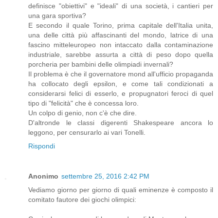
definisce "obiettivi" e "ideali" di una società, i cantieri per
una gara sportiva?
E secondo il quale Torino, prima capitale dell'Italia unita,
una delle città più affascinanti del mondo, latrice di una
fascino mitteleuropeo non intaccato dalla contaminazione
industriale, sarebbe assurta a città di peso dopo quella
porcheria per bambini delle olimpiadi invernali?
Il problema è che il governatore mond all'ufficio propaganda
ha collocato degli epsilon, e come tali condizionati a
considerarsi felici di esserlo, e propugnatori feroci di quel
tipo di "felicità" che è concessa loro.
Un colpo di genio, non c'è che dire.
D'altronde le classi digerenti Shakespeare ancora lo
leggono, per censurarlo ai vari Tonelli.
Rispondi
Anonimo
settembre 25, 2016 2:42 PM
Vediamo giorno per giorno di quali eminenze è composto il
comitato fautore dei giochi olimpici: