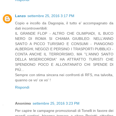
Lanzo
settembre 25, 2016 3:17 PM
Copio e incollo da Dagospia, il tutto e' accompagnato da
dati incontrovertibili:
IL GRANDE FLOP - ALTRO CHE OLIMPIADI, IL BUCO
NERO DI ROMA SI CHIAMA GIUBILEO: NELL’ANNO
SANTO A PICCO TURISMO E CONSUMI - PIANGONO
ALBERGHI, NEGOZI E PERSINO I TRASPORTI PUBBLICI -
CONTA ANCHE IL TERRORISMO, MA ''L'ANNO SANTO
DELLA MISERICORDIA'' HA ATTRATTO TURISTI CHE
SPENDONO POCO E ALLONTANATO CHI SPENDE DI
PIÙ...
Sempre con stima sincera nei confronti di RFS, ma talvolta,
quanno ce vo' ce vo' !
Rispondi
Anonimo
settembre 25, 2016 3:23 PM
Per capire le campagne promozionali di Tonelli in favore dei
grandi cantieri, bisogna tornare a citare Proietti: cittadino