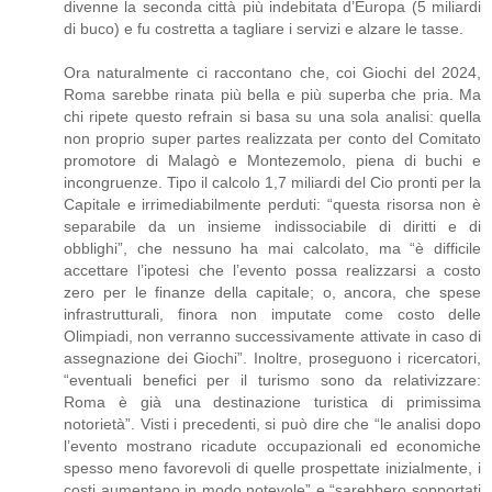
divenne la seconda città più indebitata d’Europa (5 miliardi
di buco) e fu costretta a tagliare i servizi e alzare le tasse.
Ora naturalmente ci raccontano che, coi Giochi del 2024,
Roma sarebbe rinata più bella e più superba che pria. Ma
chi ripete questo refrain si basa su una sola analisi: quella
non proprio super partes realizzata per conto del Comitato
promotore di Malagò e Montezemolo, piena di buchi e
incongruenze. Tipo il calcolo 1,7 miliardi del Cio pronti per la
Capitale e irrimediabilmente perduti: “questa risorsa non è
separabile da un insieme indissociabile di diritti e di
obblighi”, che nessuno ha mai calcolato, ma “è difficile
accettare l’ipotesi che l’evento possa realizzarsi a costo
zero per le finanze della capitale; o, ancora, che spese
infrastrutturali, finora non imputate come costo delle
Olimpiadi, non verranno successivamente attivate in caso di
assegnazione dei Giochi”. Inoltre, proseguono i ricercatori,
“eventuali benefici per il turismo sono da relativizzare:
Roma è già una destinazione turistica di primissima
notorietà”. Visti i precedenti, si può dire che “le analisi dopo
l’evento mostrano ricadute occupazionali ed economiche
spesso meno favorevoli di quelle prospettate inizialmente, i
costi aumentano in modo notevole” e “sarebbero sopportati