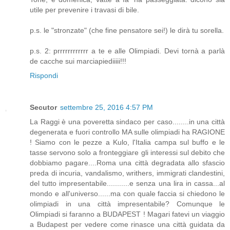
utile per prevenire i travasi di bile.
p.s. le "stronzate" (che fine pensatore sei!) le dirà tu sorella.
p.s. 2: prrrrrrrrrrrr a te e alle Olimpiadi. Devi tornà a parlà
de cacche sui marciapiediiiii!!!
Rispondi
Secutor
settembre 25, 2016 4:57 PM
La Raggi è una poveretta sindaco per caso........in una città
degenerata e fuori controllo MA sulle olimpiadi ha RAGIONE
! Siamo con le pezze a Kulo, l'Italia campa sul buffo e le
tasse servono solo a fronteggiare gli interessi sul debito che
dobbiamo pagare....Roma una città degradata allo sfascio
preda di incuria, vandalismo, writhers, immigrati clandestini,
del tutto impresentabile...........e senza una lira in cassa...al
mondo e all'universo......ma con quale faccia si chiedono le
olimpiadi in una città impresentabile? Comunque le
Olimpiadi si faranno a BUDAPEST ! Magari fatevi un viaggio
a Budapest per vedere come rinasce una città guidata da