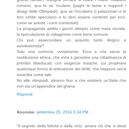
romano, qua te se 'nculano (paghi le tasse e sopporti i
disagi delle Olimpiadi), qua se l'inculamo (i palazzinari e le
loro orbite speculano e tu devi essere contento per loro,
come se aveste i conti cointestati).
La propaganda addita i giochi olimpici come meta sociale,
la speculazione di caltagirone come bene comune.
Chi può assecondare un assunto tanto illogico e
autolesionista?
Solo una scimmia, ovviamente. Ecco a che serve la
sostituzione etnica, che mira a garantire una cittadinanza di
primitivi diseducati, con esigenze basiche, cui propinare
qualunque forma di sottrazione dei diritti, che neppure verrà
avvertita come tale.
No alle olimpiadi, almeno fino a che esisterà un'Italia che
non sia un'appendice del ghana.
Rispondi
Anonimo
settembre 25, 2016 3:34 PM
"Il segreto della felicità e della virtù: amare ciò che si deve