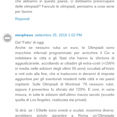
che abbiamo in questo paese, ci dobbiamo preoccupare
delle olimpiadi? Fanculo le olimpiadi, pensiamo a cose serie
per favore.
Rispondi
morpheus
settembre 25, 2016 1:02 PM
Dal 'Fatto' di oggi.
Anche se nessuno ruba un euro, le Olimpiadi sono
macchine infernali programmate per arricchire il Cio e
indebitare le città e gli Stati che hanno la sfortuna di
aggiudicarsele, accollando ai cittadini gli extra-costi (+156%
in media nelle edizioni degli ultimi 55 anni) occultati all’inizio
e noti solo alla fine, che si traducono in decenni di imposte
aggiuntive per gli sventurati residenti nelle città e nei paesi
ospitanti. Sulle Olimpiadi di Montreal ’76 nessuno rubò,
eppure il preventivo fu sforato del 720%. E così, in varia
misura, in tutte le edizioni dell’ultimo mezzo secolo (eccetto
quella di Los Angeles, realizzata dai privati).
Si dirà: se i 5Stelle sono onesti e oculati, insomma diversi,
avrebbero potuto garantire a Roma un’Olimpiade