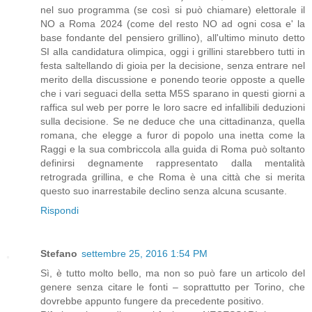
nel suo programma (se così si può chiamare) elettorale il
NO a Roma 2024 (come del resto NO ad ogni cosa e' la
base fondante del pensiero grillino), all'ultimo minuto detto
SI alla candidatura olimpica, oggi i grillini starebbero tutti in
festa saltellando di gioia per la decisione, senza entrare nel
merito della discussione e ponendo teorie opposte a quelle
che i vari seguaci della setta M5S sparano in questi giorni a
raffica sul web per porre le loro sacre ed infallibili deduzioni
sulla decisione. Se ne deduce che una cittadinanza, quella
romana, che elegge a furor di popolo una inetta come la
Raggi e la sua combriccola alla guida di Roma può soltanto
definirsi degnamente rappresentato dalla mentalità
retrograda grillina, e che Roma è una città che si merita
questo suo inarrestabile declino senza alcuna scusante.
Rispondi
Stefano
settembre 25, 2016 1:54 PM
Sì, è tutto molto bello, ma non so può fare un articolo del
genere senza citare le fonti – soprattutto per Torino, che
dovrebbe appunto fungere da precedente positivo.