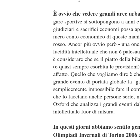
È ovvio che vedere grandi aree urb
gare sportive si sottopongono a anni e a
giudiziari e sacrifici economi possa ap
mero conto economico di queste manife
rosso. Ancor più ovvio però - una ones
lucidità intellettuale che non è palesa
è considerare che se il piatto della bi
(e quasi sempre esorbita le previsioni),
affatto. Quello che vogliamo dire è ch
grande evento di portata globale fa "gu
semplicemente impossibile fare il com
che lo facciano anche persone serie, m
Oxford che analizza i grandi eventi da
intellettuale fuor di misura.
In questi giorni abbiamo sentito gen
Olimpiadi Invernali di Torino 2006
c