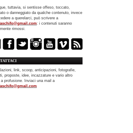
ue, tuttavia, si sentisse offeso, toccato,
mato o danneggiato da qualche contenuto, invece
cedere a querelarci, può scrivere a
faschifo@gmail.com
: i contenuti saranno
amente rimossi.
TATTACI
azioni, link, scoop, anticipazioni, fotografie,
ti, proposte, idee, incazzature e vario altro
 a profusione. Inviaci una mail a
faschifo@gmail.com