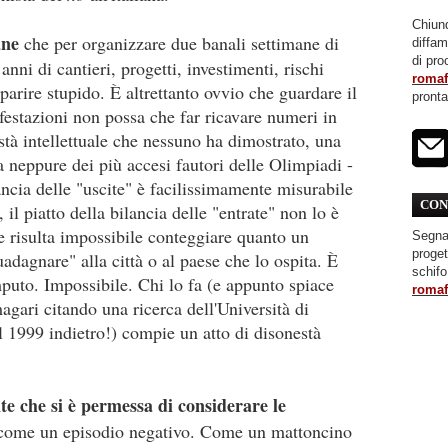
Chiunq
ane
che per organizzare due banali settimane di
diffa
di pro
nni di cantieri, progetti, investimenti, rischi
roma
parire stupido. È altrettanto ovvio che guardare il
pront
stazioni non possa che far ricavare numeri in
tà intellettuale che nessuno ha dimostrato, una
ta neppure dei più accesi fautori delle Olimpiadi -
lancia delle "uscite" è facilissimamente misurabile
CON
 il piatto della bilancia delle "entrate" non lo è
e risulta impossibile conteggiare quanto un
Segnal
proget
adagnare" alla città o al paese che lo ospita. È
schifo
puto. Impossibile. Chi lo fa (e appunto spiace
roma
agari citando una ricerca dell'Università di
l 1999 indietro!) compie un atto di disonestà
te che si è permessa di considerare le
ome un episodio negativo. Come un mattoncino