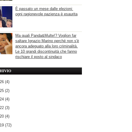
È passato un mese dalle elezioni:
ogni ragionevole pazienza è esaurita
Ma quali Panda&Multe!? Voglion far
saltare Ignazio Marino perché non s'è
ancora adeguato alla loro criminalità.
Le 10 grandi discontinuità che fanno
rischiare il posto al sindaco
HIVIO
026
(4)
025
(2)
024
(4)
022
(3)
020
(4)
019
(72)