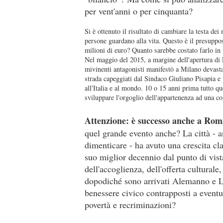
per vent'anni o per cinquanta?
Si è ottenuto il risultato di cambiare la testa de
persone guardano alla vita. Questo è il presuppos
milioni di euro? Quanto sarebbe costato farlo in 
Nel maggio del 2015, a margine dell'apertura di E
mivinenti antagonisti manifestò a Milano devastan
strada capeggiati dal Sindaco Giuliano Pisapia e 
all'Italia e al mondo. 10 o 15 anni prima tutto q
sviluppare l'orgoglio dell'appartenenza ad una 
Attenzione: è successo anche a Rom
quel grande evento anche? La città - an
dimenticare - ha avuto una crescita cla
suo miglior decennio dal punto di vista
dell'accoglienza, dell'offerta cultural
dopodiché sono arrivati Alemanno e 
benessere civico contrapposti a eventua
povertà e recriminazioni?