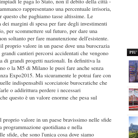
impiadi le paga lo Stato, non il debito della città -
n ammanco rappresentano una percentuale irrisoria,
r questo che paghiamo tasse altissime. Le
 dei margini di spesa per fare degli investimenti
do, per scommettere sul futuro, per dare una
 non soltanto per fare manutenzione dell'esistente.
 il proprio valore in un paese dove una burocrazia
i grandi cantieri percorsi accidentati che vengono
PIU
 di grandi progetti nazionali. In definitiva la
no o la M5 di Milano le puoi fare anche senza
enza Expo2015. Ma sicuramente le potrai fare con
quelle indispensabili scorciatoie burocratiche che
farle o addirittura perdere i necessari
 anche questo è un valore enorme che pesa sul
l proprio valore in un paese bravissimo nelle sfide
la programmazione quotidiana e nella
lle sfide, che sono l'unica cosa dove siamo