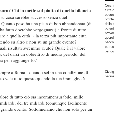
Cerchi
ura? Chi lo mette sul piatto di quella bilancia
tutte 
oscure
su cosa sarebbe successo senza quel
proble
? Quanto peso ha una pista di bob abbandonata (di
dalla 
potent
o ha fatto dovrebbe vergognarsi) a fronte di tutto
provoc
e a quella città - la terza più importante città
querel
stendo su altro e non su un grande evento?
becco.
patroc
ali risultati avremmo avuto? Quale è il valore
per co
e, del darsi un obbiettivo di medio periodo, del
a per raggiungerlo?
sempre a Roma - quando sei in una condizione di
Divulg
pagin
nto vale tutto questo quando la tua immagine è
alore di tutto ciò sia incommensurabile, mille
 miliardi, dei tre miliardi (comunque facilmente
un grande evento. Sottolineiamo che non solo per un