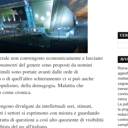
CER
enerale non convengono economicamente e lasciano
AVV
onamenti
del genere sono proposti da uomini
Roma 
simili sono portate avanti dalle orde di
approf
o o di quell'altro schieramento ci si può anche
metter
segnal
populismo, della demagogia. Malattia che
inenar
o come cronica.
conniv
versa 
La pub
ngono divulgate da intellettuali seri, stimati,
la pro
tutti i settori si esprimono con misura e guardando
redazi
atta di questioni a così alto quoziente di visibilità
contro
sempli
chista del
no
all'italiana.