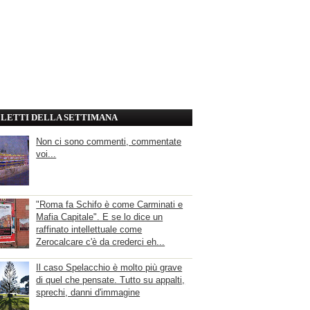
' LETTI DELLA SETTIMANA
Non ci sono commenti, commentate
voi...
"Roma fa Schifo è come Carminati e
Mafia Capitale". E se lo dice un
raffinato intellettuale come
Zerocalcare c'è da crederci eh...
Il caso Spelacchio è molto più grave
di quel che pensate. Tutto su appalti,
sprechi, danni d'immagine