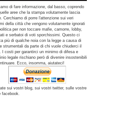
amo di fare informazione, dal basso, coprendo
quelle aree che la stampa volutamente lascia
. Cerchiamo di porre l'attenzione sui veri
mi della città che vengono volutamente ignorati
politica per non toccare mafie, camorre, lobby,
ati e serbatoi di voti sporchissimi. Questo ci
a più di qualche noia con la legge a causa di
e strumentali da parte di chi vuole chiuderci il
 I costi per garantirci un minimo di difesa e
inio legale rischiano però di divenire insostenibili
ntinuare. Ecco, insomma, aiutateci!
ate sui vostri blog, sui vostri twitter, sulle vostre
e facebook.