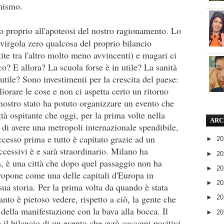
onismo.
o proprio all'apoteosi del nostro ragionamento. Lo
 virgola zero qualcosa del proprio bilancio
ite tra l'altro molto meno avvincenti) e magari ci
o? E allora? La scuola forse è in utile? La sanità
n utile? Sono investimenti per la crescita del paese:
liorare le cose e non ci aspetta certo un ritorno
 nostro stato ha potuto organizzare un evento che
ttà ospitante che oggi, per la prima volte nella
ARC
ia di avere una metropoli internazionale spendibile,
ccesso prima e tutto è capitato grazie ad un
►
2
ccessivi è e sarà straordinario. Milano ha
►
2
a, è una città che dopo quel passaggio non ha
►
2
 propone come una delle capitali d'Europa in
►
2
sua storia. Per la prima volta da quando è stata
nto è pietoso vedere, rispetto a ciò, la gente che
►
2
 della manifestazione con la bava alla bocca. Il
►
2
il bilancio di un evento che avrà cascami positivi