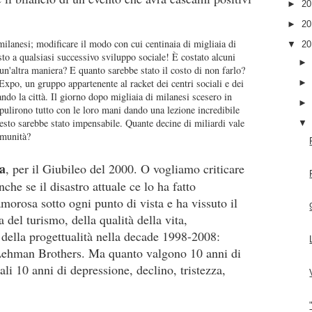
►
2
►
2
i milanesi; modificare il modo con cui centinaia di migliaia di
▼
2
to a qualsiasi successivo sviluppo sociale! È costato alcuni
un'altra maniera? E quanto sarebbe stato il costo di non farlo?
xpo, un gruppo appartenente al racket dei centri sociali e dei
do la città. Il giorno dopo migliaia di milanesi scesero in
pulirono tutto con le loro mani dando una lezione incredibile
uesto sarebbe stato impensabile. Quante decine di miliardi vale
comunità?
a
, per il Giubileo del 2000. O vogliamo criticare
che se il disastro attuale ce lo ha fatto
morosa sotto ogni punto di vista e ha vissuto il
 del turismo, della qualità della vita,
e, della progettualità nella decade 1998-2008:
Lehman Brothers. Ma quanto valgono 10 anni di
li 10 anni di depressione, declino, tristezza,