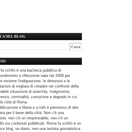
CA NEL BLOG
ISO
fa schifo è una bacheca pubblica di
ondimento e riflessione nata nel 2008 per
e insieme l'indignazione, le denunzie e le
azioni di migliaia di cittadini nei confronti della
rabile situazione di anarchia, malgoverno,
enza, criminalità, corruzione e degrado in cui
la città di Roma.
blicazione è libera e a tutti è permesso di dire
pria per il bene della città. Non c'è una
one, non c'è un responsabile, non c'è un
llo sui contenuti pubblicati: Roma fa schifo è un
ce blog, un diario, non una testata giornalistica.