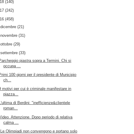
018
(140)
017
(242)
016
(458)
►
dicembre
(21)
►
novembre
(31)
►
ottobre
(29)
▼
settembre
(33)
Parcheggio piastra sopra a Termini. Chi si
occupa ...
Primi 100 giorni per il presidente di Municipio
ch...
9 motivi per cui è criminale manifestare in
piazza...
L'ultima di Berdini: "inefficienze&clientele
roman...
Video. Attenzione. Dopo periodo di relativa
calma ...
"Le Olimpiadi non convengono e portano solo