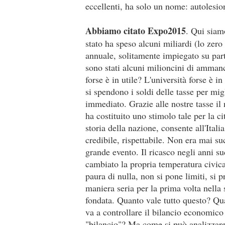
eccellenti, ha solo un nome: autolesi
Abbiamo citato Expo2015
. Qui siam
stato ha speso alcuni miliardi (lo zero
annuale, solitamente impiegato su part
sono stati alcuni milioncini di ammanc
forse è in utile? L'università forse è i
si spendono i soldi delle tasse per mig
immediato. Grazie alle nostre tasse il
ha costituito uno stimolo tale per la ci
storia della nazione, consente all'Ital
credibile, rispettabile. Non era mai su
grande evento. Il ricasco negli anni su
cambiato la propria temperatura civic
paura di nulla, non si pone limiti, si
maniera seria per la prima volta nella 
fondata. Quanto vale tutto questo? Qua
va a controllare il bilancio economico
"bilancio"? Ma come si può analizzare 