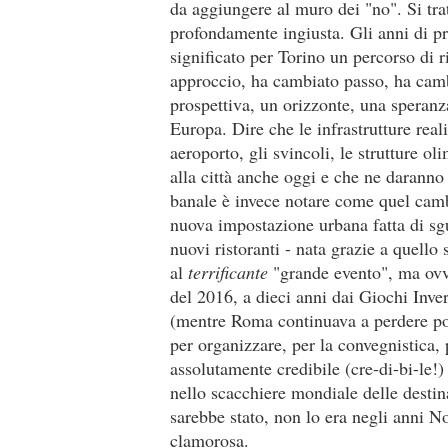
da aggiungere al muro dei "no". Si trat
profondamente ingiusta. Gli anni di p
significato per Torino un percorso di r
approccio, ha cambiato passo, ha cambi
prospettiva, un orizzonte, una speranza
Europa. Dire che le infrastrutture real
aeroporto, gli svincoli, le strutture o
alla città anche oggi e che ne daranno
banale è invece notare come quel cambi
nuova impostazione urbana fatta di sgu
nuovi ristoranti - nata grazie a quello 
al
terrificante
"grande evento", ma ovvi
del 2016, a dieci anni dai Giochi Inver
(mentre Roma continuava a perdere posi
per organizzare, per la convegnistica, 
assolutamente credibile (cre-di-bi-le!)
nello scacchiere mondiale delle destin
sarebbe stato, non lo era negli anni N
clamorosa.