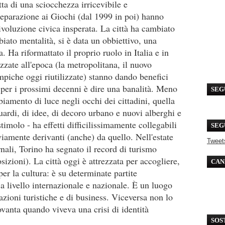
ta di una sciocchezza irricevibile e
reparazione ai Giochi (dal 1999 in poi) hanno
ivoluzione civica insperata. La città ha cambiato
ato mentalità, si è data un obbiettivo, una
. Ha riformattato il proprio ruolo in Italia e in
izzate all'epoca (la metropolitana, il nuovo
limpiche oggi riutilizzate) stanno dando benefici
 per i prossimi decenni è dire una banalità. Meno
SEG
amento di luce negli occhi dei cittadini, quella
ardi, di idee, di decoro urbano e nuovi alberghi e
stimolo - ha effetti difficilissimamente collegabili
SEG
amente derivanti (anche) da quello. Nell'estate
Tweet
nali, Torino ha segnato il record di turismo
zioni). La città oggi è attrezzata per accogliere,
CAN
per la cultura: è su determinate partite
 a livello internazionale e nazionale. È un luogo
azioni turistiche e di business. Viceversa non lo
ovanta quando viveva una crisi di identità
SOS