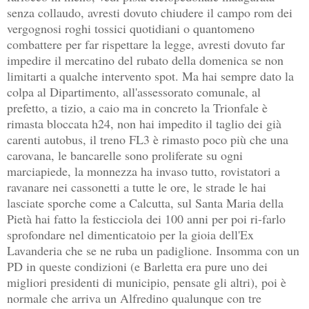
senza collaudo, avresti dovuto chiudere il campo rom dei
vergognosi roghi tossici quotidiani o quantomeno
combattere per far rispettare la legge, avresti dovuto far
impedire il mercatino del rubato della domenica se non
limitarti a qualche intervento spot. Ma hai sempre dato la
colpa al Dipartimento, all'assessorato comunale, al
prefetto, a tizio, a caio ma in concreto la Trionfale è
rimasta bloccata h24, non hai impedito il taglio dei già
carenti autobus, il treno FL3 è rimasto poco più che una
carovana, le bancarelle sono proliferate su ogni
marciapiede, la monnezza ha invaso tutto, rovistatori a
ravanare nei cassonetti a tutte le ore, le strade le hai
lasciate sporche come a Calcutta, sul Santa Maria della
Pietà hai fatto la festicciola dei 100 anni per poi ri-farlo
sprofondare nel dimenticatoio per la gioia dell'Ex
Lavanderia che se ne ruba un padiglione. Insomma con un
PD in queste condizioni (e Barletta era pure uno dei
migliori presidenti di municipio, pensate gli altri), poi è
normale che arriva un Alfredino qualunque con tre