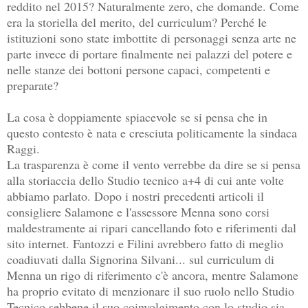
reddito nel 2015? Naturalmente zero, che domande. Come
era la storiella del merito, del curriculum? Perché le
istituzioni sono state imbottite di personaggi senza arte ne
parte invece di portare finalmente nei palazzi del potere e
nelle stanze dei bottoni persone capaci, competenti e
preparate?
La cosa è doppiamente spiacevole se si pensa che in
questo contesto è nata e cresciuta politicamente la sindaca
Raggi.
La trasparenza è come il vento verrebbe da dire se si pensa
alla storiaccia dello Studio tecnico a+4 di cui ante volte
abbiamo parlato. Dopo i nostri precedenti articoli il
consigliere Salamone e l'assessore Menna sono corsi
maldestramente ai ripari cancellando foto e riferimenti dal
sito internet. Fantozzi e Filini avrebbero fatto di meglio
coadiuvati dalla Signorina Silvani... sul curriculum di
Menna un rigo di riferimento c'è ancora, mentre Salamone
ha proprio evitato di menzionare il suo ruolo nello Studio
Tecnico sebbene il suo coinvolgimento con lo studio sia