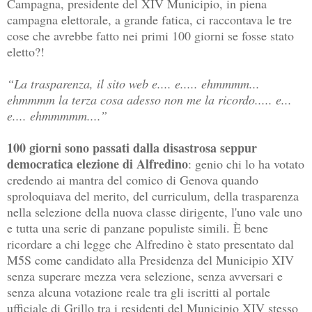
Campagna, presidente del XIV Municipio, in piena
campagna elettorale, a grande fatica, ci raccontava le tre
cose che avrebbe fatto nei primi 100 giorni se fosse stato
eletto?!
“La trasparenza, il sito web e.... e..... ehmmmm...
ehmmmm la terza cosa adesso non me la ricordo..... e...
e.... ehmmmmm....”
100 giorni sono passati dalla disastrosa seppur
democratica elezione di Alfredino
: genio chi lo ha votato
credendo ai mantra del comico di Genova quando
sproloquiava del merito, del curriculum, della trasparenza
nella selezione della nuova classe dirigente, l'uno vale uno
e tutta una serie di panzane populiste simili. È bene
ricordare a chi legge che Alfredino è stato presentato dal
M5S come candidato alla Presidenza del Municipio XIV
senza superare mezza vera selezione, senza avversari e
senza alcuna votazione reale tra gli iscritti al portale
ufficiale di Grillo tra i residenti del Municipio XIV stesso