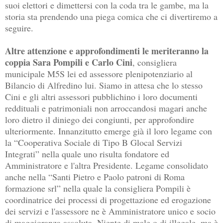
suoi elettori e dimettersi con la coda tra le gambe, ma la
storia sta prendendo una piega comica che ci divertiremo a
seguire.
Altre attenzione e approfondimenti le meriteranno la
coppia Sara Pompili e Carlo Cini
, consigliera
municipale M5S lei ed assessore plenipotenziario al
Bilancio di Alfredino lui. Siamo in attesa che lo stesso
Cini e gli altri assessori pubblichino i loro documenti
reddituali e patrimoniali non arroccandosi magari anche
loro dietro il diniego dei congiunti, per approfondire
ulteriormente. Innanzitutto emerge già il loro legame con
la “Cooperativa Sociale di Tipo B Glocal Servizi
Integrati” nella quale uno risulta fondatore ed
Amministratore e l'altra Presidente. Legame consolidato
anche nella “Santi Pietro e Paolo patroni di Roma
formazione srl” nella quale la consigliera Pompili è
coordinatrice dei processi di progettazione ed erogazione
dei servizi e l'assessore ne è Amministratore unico e socio
di maggioranza assoluta. Niente di male o di illegale, ma è