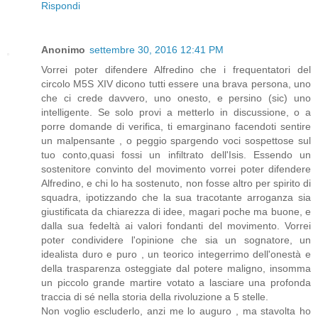
Rispondi
Anonimo
settembre 30, 2016 12:41 PM
Vorrei poter difendere Alfredino che i frequentatori del
circolo M5S XIV dicono tutti essere una brava persona, uno
che ci crede davvero, uno onesto, e persino (sic) uno
intelligente. Se solo provi a metterlo in discussione, o a
porre domande di verifica, ti emarginano facendoti sentire
un malpensante , o peggio spargendo voci sospettose sul
tuo conto,quasi fossi un infiltrato dell'Isis. Essendo un
sostenitore convinto del movimento vorrei poter difendere
Alfredino, e chi lo ha sostenuto, non fosse altro per spirito di
squadra, ipotizzando che la sua tracotante arroganza sia
giustificata da chiarezza di idee, magari poche ma buone, e
dalla sua fedeltà ai valori fondanti del movimento. Vorrei
poter condividere l'opinione che sia un sognatore, un
idealista duro e puro , un teorico integerrimo dell'onestà e
della trasparenza osteggiate dal potere maligno, insomma
un piccolo grande martire votato a lasciare una profonda
traccia di sé nella storia della rivoluzione a 5 stelle.
Non voglio escluderlo, anzi me lo auguro , ma stavolta ho