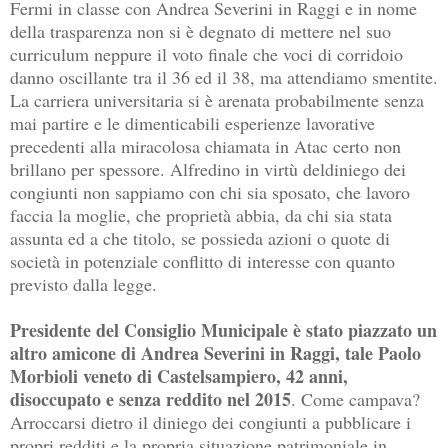
Fermi in classe con Andrea Severini in Raggi e in nome
della trasparenza non si è degnato di mettere nel suo
curriculum neppure il voto finale che voci di corridoio
danno oscillante tra il 36 ed il 38, ma attendiamo smentite.
La carriera universitaria si è arenata probabilmente senza
mai partire e le dimenticabili esperienze lavorative
precedenti alla miracolosa chiamata in Atac certo non
brillano per spessore. Alfredino in virtù deldiniego dei
congiunti non sappiamo con chi sia sposato, che lavoro
faccia la moglie, che proprietà abbia, da chi sia stata
assunta ed a che titolo, se possieda azioni o quote di
società in potenziale conflitto di interesse con quanto
previsto dalla legge.
Presidente del Consiglio Municipale è stato piazzato un
altro amicone di Andrea Severini in Raggi, tale Paolo
Morbioli veneto di Castelsampiero, 42 anni,
disoccupato e senza reddito nel 2015
. Come campava?
Arroccarsi dietro il diniego dei congiunti a pubblicare i
propri redditi e la propria situazione patrimoniale in