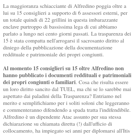
La maggioranza schiacciante di Alfredino poggia oltre a
lui su 15 consiglieri a supporto di 6 assessori esterni, per
un totale quindi di 22 grillini in questa imbarazzante
enclave purtroppo di bassissima lega di cui abbiamo
parlato a lungo nei cento giorni passati. La trasparenza dei
15 è stata compatta nell'arrogarsi il sacrosanto diritto al
diniego della pubblicazione della documentazione
reddituale e patrimoniale dei propri congiunti.
Al momento 15 consiglieri su 15 oltre Alfredino non
hanno pubblicato i documenti reddituali e patrimoniali
dei propri congiunti o familiari
. Cosa che risulta essere
un loro diritto sancito dal TUEL, ma chi se lo sarebbe mai
aspettato dai paladini della Trasparenza? Entriamo nel
merito e semplifichiamo per i soliti soloni che leggeranno
e commenteranno difendendo a spada tratta l'indifendibile.
Alfredino è un dipendente Atac assunto per sua stessa
dichiarazione su chiamata diretta (!) dall'ufficio di
collocamento, ha impiegato sei anni per diplomarsi all'Itis