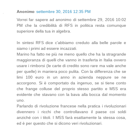
Anonimo
settembre 30, 2016 12:35 PM
Vorrei far sapere ad anonimo di settembre 29, 2016 10:02
PM che la credibilità di RFS in politica resta comunque
superiore della tua in algebra.
In sintesi RFS dice c'abbiamo creduto alla belle parole e
siamo i primi ad essere incazzati.
Marino ha fatto ne più ne meno quello che ha la stragrande
maggioranza di quelli che vanno in trasferta in Italia ovvero
usare i rimborsi (le carte di credito sono rare ma vale anche
per quelle) in maniera poco pulita. Con la differenza che se
limi 100 euro in un anno in azienda neppure se ne
accorgono. Si è comportato da ingenuo, se si tiene conto
che frange colluse del proprio stesso partito e M5S era
evidente che stavano con la bava alla bocca dal momento
uno.
Parlando di rivoluzione francese nella pratica i rivoluzionari
divennero i ricchi che controllavano il paese coi soldi
anziché con i titoli. I M5S farà esattamente la stessa cosa,
ed è per questo che si dicono veri rivoluzionari.