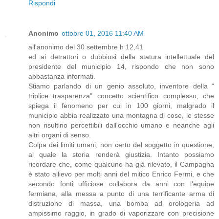
Rispondi
Anonimo
ottobre 01, 2016 11:40 AM
all'anonimo del 30 settembre h 12,41
ed ai detrattori o dubbiosi della statura intellettuale del
presidente del municipio 14, rispondo che non sono
abbastanza informati.
Stiamo parlando di un genio assoluto, inventore della "
triplice trasparenza" concetto scientifico complesso, che
spiega il fenomeno per cui in 100 giorni, malgrado il
municipio abbia realizzato una montagna di cose, le stesse
non risultino percettibili dall'occhio umano e neanche agli
altri organi di senso.
Colpa dei limiti umani, non certo del soggetto in questione,
al quale la storia renderà giustizia. Intanto possiamo
ricordare che, come qualcuno ha già rilevato, il Campagna
è stato allievo per molti anni del mitico Enrico Fermi, e che
secondo fonti ufficiose collabora da anni con l'equipe
fermiana, alla messa a punto di una terrificante arma di
distruzione di massa, una bomba ad orologeria ad
ampissimo raggio, in grado di vaporizzare con precisione