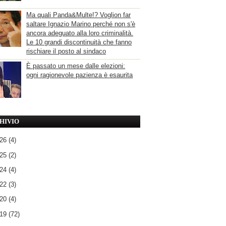
Ma quali Panda&Multe!? Voglion far
saltare Ignazio Marino perché non s'è
ancora adeguato alla loro criminalità.
Le 10 grandi discontinuità che fanno
rischiare il posto al sindaco
È passato un mese dalle elezioni:
ogni ragionevole pazienza è esaurita
HIVIO
026
(4)
025
(2)
024
(4)
022
(3)
020
(4)
019
(72)