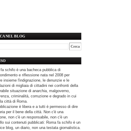
CA NEL BLOG
ISO
fa schifo è una bacheca pubblica di
ondimento e riflessione nata nel 2008 per
e insieme l'indignazione, le denunzie e le
azioni di migliaia di cittadini nei confronti della
rabile situazione di anarchia, malgoverno,
enza, criminalità, corruzione e degrado in cui
la città di Roma.
blicazione è libera e a tutti è permesso di dire
pria per il bene della città. Non c'è una
one, non c'è un responsabile, non c'è un
llo sui contenuti pubblicati: Roma fa schifo è un
ce blog, un diario, non una testata giornalistica.