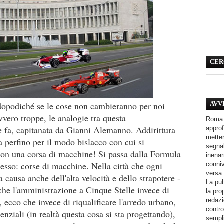
CER
dopodiché se le cose non cambieranno per noi
AVV
vero troppe, le analogie tra questa
Roma 
e fa, capitanata da Gianni Alemanno. Addirittura
approf
metter
a perfino per il modo bislacco con cui si
segnal
con una corsa di macchine! Si passa dalla Formula
inenar
tesso: corse di macchine. Nella città che ogni
conniv
versa 
 causa anche dell'alta velocità e dello strapotere -
La pub
che l'amministrazione a Cinque Stelle invece di
la pro
 ecco che invece di riqualificare l'arredo urbano,
redazi
contro
enziali (in realtà questa cosa si sta progettando),
sempli