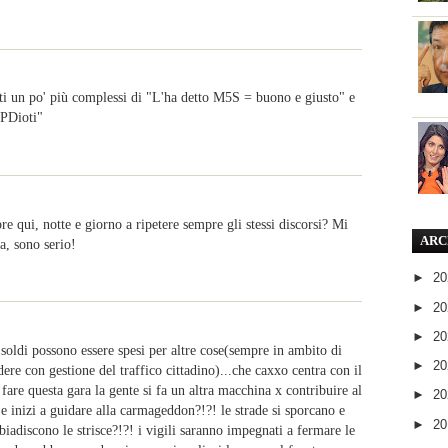
nti un po' più complessi di "L'ha detto M5S = buono e giusto" e
 PDioti"
e qui, notte e giorno a ripetere sempre gli stessi discorsi? Mi
ARC
a, sono serio!
►
2
►
2
►
2
i soldi possono essere spesi per altre cose(sempre in ambito di
►
2
edere con gestione del traffico cittadino)...che caxxo centra con il
e fare questa gara la gente si fa un altra macchina x contribuire al
►
2
e e inizi a guidare alla carmageddon?!?! le strade si sporcano e
►
2
sbiadiscono le strisce?!?! i vigili saranno impegnati a fermare le