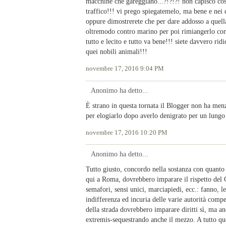
macchine che gareggiano...?!?!?! non capisco cosa
traffico!!! vi prego spiegatemelo, ma bene e nei d
oppure dimostrerete che per dare addosso a que
oltremodo contro marino per poi rimiangerlo come
tutto e lecito e tutto va bene!!! siete davvero rid
quei nobili animali!!!
novembre 17, 2016 9:04 PM
Anonimo ha detto...
È strano in questa tornata il Blogger non ha me
per elogiarlo dopo averlo denigrato per un lungo p
novembre 17, 2016 10:20 PM
Anonimo ha detto...
Tutto giusto, concordo nella sostanza con quanto d
qui a Roma, dovrebbero imparare il rispetto del 
semafori, sensi unici, marciapiedi, ecc.: fanno, le
indifferenza ed incuria delle varie autorità compe
della strada dovrebbero imparare diritti sì, ma an
extremis-sequestrando anche il mezzo. A tutto qu