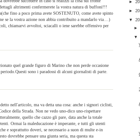
 dovrebbe succedere in caso si realizzi la cosa sul fronte
►
2
ettagli altrimenti confermerete la vostra natura di buffoni!!!
►
2
lla(che fino a poco prima avete SOSTENUTO, come avete spinto
 se la vostra azione non abbia contribuito a mandarlo via....)
▼
2
icoli, chiamarvi avvoltoi, sciacalli o iene sarebbe offensivo per
nzionato quel grande figuro di Marino che non perde occasione
eriodo.Questi sono i paradossi di alcuni giornalisti di parte.
etto nell'articolo, ma va detta una cosa: anche i signori ciclisti,
Codice della Strada. Non ne vedo uno-dico uno-rispettare
tteralmente, quello che cazzo gli pare, data anche la totale
tenti. Ormai la maleducazione è imperante, e tutti gli utenti
che e soprattutto doveri, se necessario a suon di multe e-in
esto dovrebbe pensare una giunta seria, ma questa sta