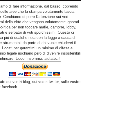
amo di fare informazione, dal basso, coprendo
quelle aree che la stampa volutamente lascia
. Cerchiamo di porre l'attenzione sui veri
mi della città che vengono volutamente ignorati
politica per non toccare mafie, camorre, lobby,
ati e serbatoi di voti sporchissimi. Questo ci
a più di qualche noia con la legge a causa di
e strumentali da parte di chi vuole chiuderci il
 I costi per garantirci un minimo di difesa e
inio legale rischiano però di divenire insostenibili
ntinuare. Ecco, insomma, aiutateci!
ate sui vostri blog, sui vostri twitter, sulle vostre
e facebook.