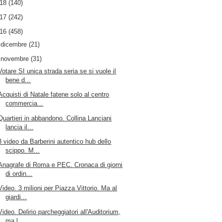
018
(140)
017
(242)
016
(458)
►
dicembre
(21)
▼
novembre
(31)
Votare SI unica strada seria se si vuole il
bene d...
Acquisti di Natale fatene solo al centro
commercia...
Quartieri in abbandono. Collina Lanciani
lancia il...
3 video da Barberini autentico hub dello
scippo. M...
Anagrafe di Roma e PEC. Cronaca di giorni
di ordin...
Video. 3 milioni per Piazza Vittorio. Ma al
giardi...
Video. Delirio parcheggiatori all'Auditorium,
ma l...