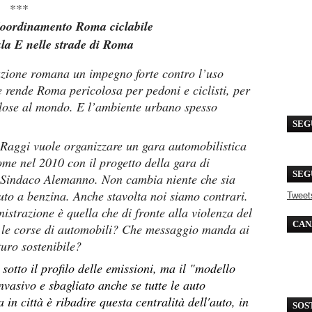
*
oordinamento Roma ciclabile
la E nelle strade di Roma
zione romana un impegno forte contro l’uso
he rende Roma pericolosa per pedoni e ciclisti, per
colose al mondo. E l’ambiente urbano spesso
SEG
Raggi vuole organizzare un gara automobilistica
Come nel 2010 con il progetto della gara di
SEG
 Sindaco Alemanno. Non cambia niente che sia
uto a benzina. Anche stavolta noi siamo contrari.
Tweet
strazione è quella che di fronte alla violenza del
CAN
r le corse di automobili? Che messaggio manda ai
turo sostenibile?
sotto il profilo delle emissioni, ma il "modello
vasivo e sbagliato anche se tutte le auto
 in città è ribadire questa centralità dell'auto, in
SOS