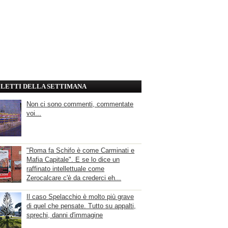
' LETTI DELLA SETTIMANA
Non ci sono commenti, commentate
voi...
"Roma fa Schifo è come Carminati e
Mafia Capitale". E se lo dice un
raffinato intellettuale come
Zerocalcare c'è da crederci eh...
Il caso Spelacchio è molto più grave
di quel che pensate. Tutto su appalti,
sprechi, danni d'immagine