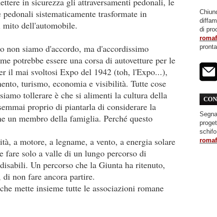
 mettere in sicurezza gli attraversamenti pedonali, le
le pedonali sistematicamente trasformate in
Chiunq
diffa
 mito dell'automobile.
di pro
roma
no non siamo d'accordo, ma d'accordissimo
pront
ome potrebbe essere una corsa di autovetture per le
er il mai svoltosi Expo del 1942 (toh, l'Expo...),
nto, turismo, economia e visibilità. Tutte cose
iamo tollerare è che si alimenti la cultura della
CON
semmai proprio di piantarla di considerare la
Segnal
e un membro della famiglia. Perché questo
proget
schifo
icità, a motore, a legname, a vento, a energia solare
roma
 fare solo a valle di un lungo percorso di
, disabili. Un percorso che la Giunta ha ritenuto,
di non fare ancora partire.
he mette insieme tutte le associazioni romane