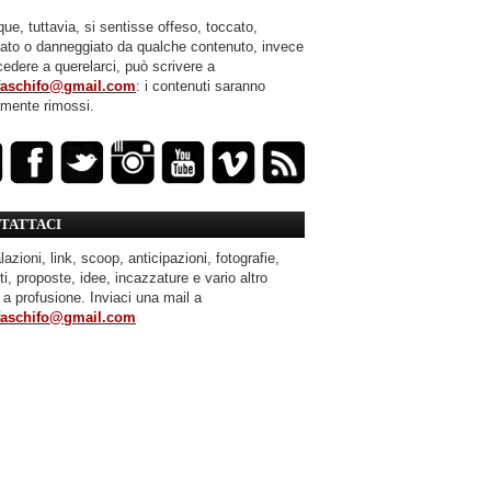
ue, tuttavia, si sentisse offeso, toccato,
mato o danneggiato da qualche contenuto, invece
cedere a querelarci, può scrivere a
faschifo@gmail.com
: i contenuti saranno
amente rimossi.
TATTACI
azioni, link, scoop, anticipazioni, fotografie,
ti, proposte, idee, incazzature e vario altro
 a profusione. Inviaci una mail a
faschifo@gmail.com