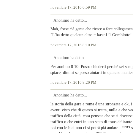
novembre 17, 2016 6:59 PM
Anonimo ha detto...
Mah, forse c'è gente che riesce a fare collegame
"L'ha detto qualcun altro = kasta1!1 Gomblotto!
novembre 17, 2016 8:10 PM
Anonimo ha detto...
Per aonimo 8.10: Posso chiederti perché sei sempr
spiace, dimmi se posso aiutarti in qualche manier
novembre 17, 2016 8:20 PM
Anonimo ha detto...
la storia della gara a roma é una stronzata e ok, 
eventi visto che di questo si tratta, nulla a che v
traffico della cittá..cosa pensate che se si dovess
traffico o che entri in uno stato di trans delirant
poi con le bici non ci si potrá piá andare...?!?!? 