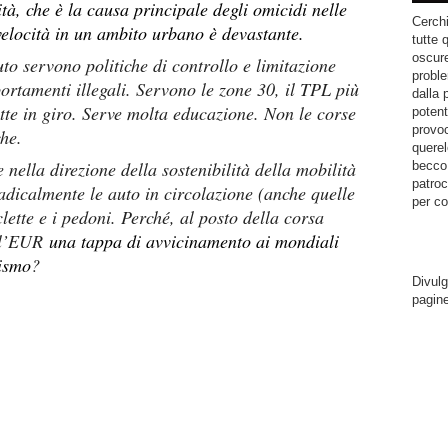
tà, che è la causa principale degli omicidi nelle
Cerchi
velocità in un ambito urbano è devastante.
tutte 
oscure
uto servono politiche di controllo e limitazione
proble
portamenti illegali. Servono le zone 30, il TPL più
dalla 
lette in giro. Serve molta educazione. Non le corse
potent
provoc
che.
querel
e nella direzione della sostenibilità della mobilità
becco.
patroc
adicalmente le auto in circolazione (anche quelle
per co
clette e i pedoni. Perché, al posto della corsa
all’EUR
una tappa di avvicinamento ai mondiali
lismo
?
Divulg
pagin