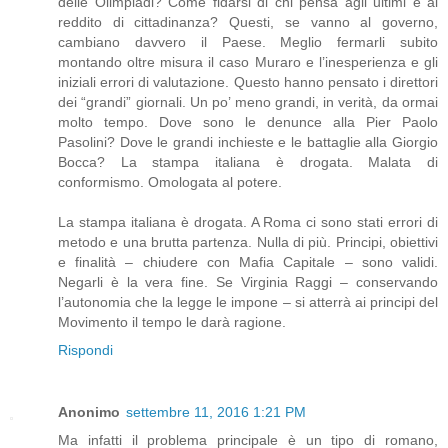
delle Olimpiadi? Come fidarsi di chi pensa agli ultimi e al
reddito di cittadinanza? Questi, se vanno al governo,
cambiano davvero il Paese. Meglio fermarli subito
montando oltre misura il caso Muraro e l’inesperienza e gli
iniziali errori di valutazione. Questo hanno pensato i direttori
dei “grandi” giornali. Un po’ meno grandi, in verità, da ormai
molto tempo. Dove sono le denunce alla Pier Paolo
Pasolini? Dove le grandi inchieste e le battaglie alla Giorgio
Bocca? La stampa italiana è drogata. Malata di
conformismo. Omologata al potere.
La stampa italiana è drogata. A Roma ci sono stati errori di
metodo e una brutta partenza. Nulla di più. Principi, obiettivi
e finalità – chiudere con Mafia Capitale – sono validi.
Negarli è la vera fine. Se Virginia Raggi – conservando
l’autonomia che la legge le impone – si atterrà ai principi del
Movimento il tempo le darà ragione.
Rispondi
Anonimo
settembre 11, 2016 1:21 PM
Ma infatti il problema principale è un tipo di romano,