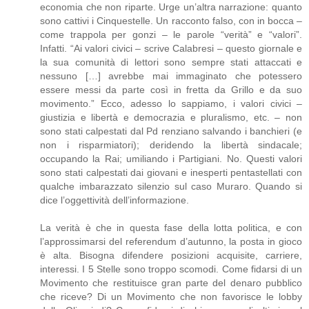
economia che non riparte. Urge un’altra narrazione: quanto
sono cattivi i Cinquestelle. Un racconto falso, con in bocca –
come trappola per gonzi – le parole “verità” e “valori”.
Infatti. “Ai valori civici – scrive Calabresi – questo giornale e
la sua comunità di lettori sono sempre stati attaccati e
nessuno […] avrebbe mai immaginato che potessero
essere messi da parte così in fretta da Grillo e da suo
movimento.” Ecco, adesso lo sappiamo, i valori civici –
giustizia e libertà e democrazia e pluralismo, etc. – non
sono stati calpestati dal Pd renziano salvando i banchieri (e
non i risparmiatori); deridendo la libertà sindacale;
occupando la Rai; umiliando i Partigiani. No. Questi valori
sono stati calpestati dai giovani e inesperti pentastellati con
qualche imbarazzato silenzio sul caso Muraro. Quando si
dice l’oggettività dell’informazione.
La verità è che in questa fase della lotta politica, e con
l’approssimarsi del referendum d’autunno, la posta in gioco
è alta. Bisogna difendere posizioni acquisite, carriere,
interessi. I 5 Stelle sono troppo scomodi. Come fidarsi di un
Movimento che restituisce gran parte del denaro pubblico
che riceve? Di un Movimento che non favorisce le lobby