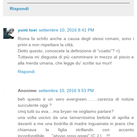
Rispondi
yumi toei
settembre 10, 2016 8:41 PM
Roma fa schifo anche a causa degli stessi romani, sono i
primi a non rispettare la città.
Detto questo, conoscete la definizione di "coatto"? =)
Tuttavia mi disgusta di più camminare in mezzo al piscio e
alla merda umana, che legge du' scritte sui muri!
Rispondi
Anonimo
settembre 10, 2016 9:53 PM
beh questo è un vero evergreen.........carenza di notizie
succulente oggi ?
cmq tutti su eva....ma bryan ne vogliamo parlare?
una volta uscivo da una tamarrissima bettola di aprilia e
davanti a me una bodrilla di madre inguainata in jeans che
chiamava la figlia strillando con accento
inconfondibile......"ahooo ssssi gggei" (C.J.)....!!!