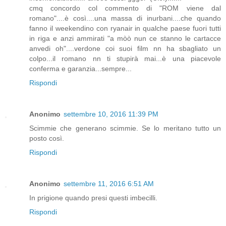
cmq concordo col commento di "ROM viene dal
romano"....è così....una massa di inurbani....che quando
fanno il weekendino con ryanair in qualche paese fuori tutti
in riga e anzi ammirati "a mòò nun ce stanno le cartacce
anvedi oh"....verdone coi suoi film nn ha sbagliato un
colpo...il romano nn ti stupirà mai...è una piacevole
conferma e garanzia...sempre...
Rispondi
Anonimo
settembre 10, 2016 11:39 PM
Scimmie che generano scimmie. Se lo meritano tutto un
posto così.
Rispondi
Anonimo
settembre 11, 2016 6:51 AM
In prigione quando presi questi imbecilli.
Rispondi