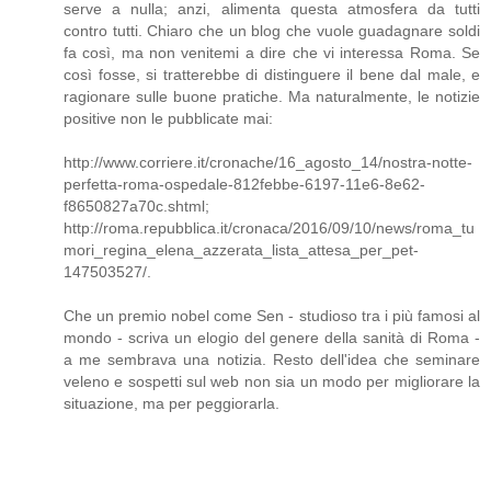
serve a nulla; anzi, alimenta questa atmosfera da tutti
contro tutti. Chiaro che un blog che vuole guadagnare soldi
fa così, ma non venitemi a dire che vi interessa Roma. Se
così fosse, si tratterebbe di distinguere il bene dal male, e
ragionare sulle buone pratiche. Ma naturalmente, le notizie
positive non le pubblicate mai:
http://www.corriere.it/cronache/16_agosto_14/nostra-notte-
perfetta-roma-ospedale-812febbe-6197-11e6-8e62-
f8650827a70c.shtml;
http://roma.repubblica.it/cronaca/2016/09/10/news/roma_tu
mori_regina_elena_azzerata_lista_attesa_per_pet-
147503527/.
Che un premio nobel come Sen - studioso tra i più famosi al
mondo - scriva un elogio del genere della sanità di Roma -
a me sembrava una notizia. Resto dell'idea che seminare
veleno e sospetti sul web non sia un modo per migliorare la
situazione, ma per peggiorarla.