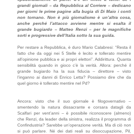
grandi giornali – da Repubblica al Corriere – dedicano
per giorni le prime pagine alla bugia di Di Maio i conti
non tornano. Non è più giornalismo è un’altra cosa,
anche perché l’attacco avviene mentre si esalta il
grande bugiardo – Matteo Renzi – per le magnifiche
sorti e progressive dell’Italia sotto la sua guida.
Per restare a Repubblica, è duro Mario Calabresi: “Resta il
fatto che da oggi nei 5 Stelle è lecito e tollerato mentire
all’opinione pubblica e ai propri elettori”. Addirittura. Quanta
sensibilità quando in gioco c’è la verità. Allora: perché il
grande bugiardo ha la sua fiducia – direttore – visto
l’inganno ai danni di Enrico Letta? Possiamo dire che da
quel giorno è tollerato mentire nel Pd?
Ancora: visto che il suo giornale è filogovernativo –
smentendo la natura dissacrante e corsara datagli da
Scalfari per vent’anni – è possibile riconoscere (almeno)
che Renzi, da leader della sinistra, realizza il programma di
Confindustria? Sarebbe un’operazione verità. Ma di ciò non
si può parlare. Né dei dati reali su disoccupazione, Pil,