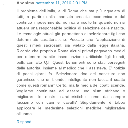
Anonimo
settembre 11, 2016 2:01 PM
Il problema dell'Italia, e di Roma che sta più inguaiata di
tutti, a partire dalla mancata crescita economica e dal
continuo impoverimento, non sarà risolto fin quando non si
attuerà una responsabile politica di selezione delle nascite.
Le tecnologie attuali già permettono di selezionare figli con
determinate caratteristiche. Peccato che l'applicazione di
questi rimedi sacrosanti sia vietato dalla legge italiana.
Ricordo che proprio a Roma alcuni privati pagavano medici
per ottenere tramite inseminazione artificiale figli biondi,
belli, con alto Q.I. Questi benemeriti sono stati perseguiti
dalle autorità, insieme al medico che li assisteva. E' notizia
di pochi giorni fa. Selezionare dna del nascituro non
garantisce che un biondo, intelligente non faccia il coatto
come questi romani? Certo, ma la media dei coatti scende.
Vogliamo continuare ad essere uno slum africano o
migliorare le nostre caratteristiche come da sempre
facciamo con cani e cavalli? Stupidamente è taboo
appliccare le medesime selezioni mediche migliorative
all'uomo.
Rispondi