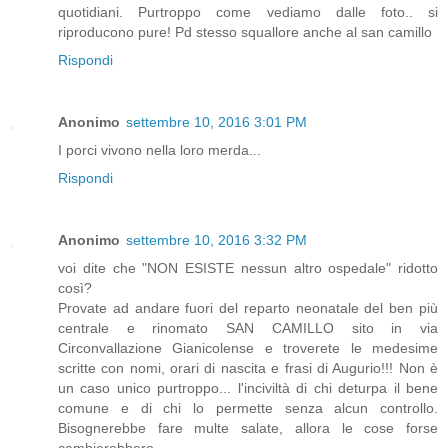
quotidiani. Purtroppo come vediamo dalle foto.. si
riproducono pure! Pd stesso squallore anche al san camillo
Rispondi
Anonimo
settembre 10, 2016 3:01 PM
I porci vivono nella loro merda...
Rispondi
Anonimo
settembre 10, 2016 3:32 PM
voi dite che "NON ESISTE nessun altro ospedale" ridotto
così?
Provate ad andare fuori del reparto neonatale del ben più
centrale e rinomato SAN CAMILLO sito in via
Circonvallazione Gianicolense e troverete le medesime
scritte con nomi, orari di nascita e frasi di Augurio!!! Non è
un caso unico purtroppo... l'inciviltà di chi deturpa il bene
comune e di chi lo permette senza alcun controllo.
Bisognerebbe fare multe salate, allora le cose forse
cambierebbero.....