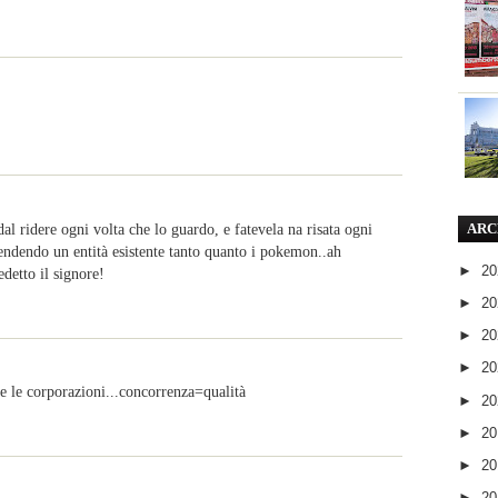
ere ogni volta che lo guardo, e fatevela na risata ogni
ARC
endendo un entità esistente tanto quanto i pokemon..ah
►
2
detto il signore!
►
2
►
2
►
2
te le corporazioni...concorrenza=qualità
►
2
►
2
►
2
►
2