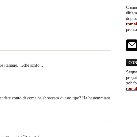
Chiunq
diffa
di pro
roma
pront
CON
e italiano.....che schfo...
Segnal
proget
schifo
roma
i rendete conto di come ha sbroccato questo tipo? Ha bestemmiato
che provano a "tradurre"