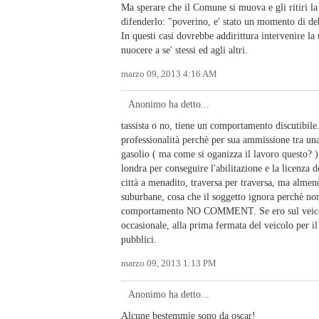
Ma sperare che il Comune si muova e gli ritiri la 
difenderlo: "poverino, e' stato un momento di deb
In questi casi dovrebbe addirittura intervenire la 
nuocere a se' stessi ed agli altri.
marzo 09, 2013 4:16 AM
Anonimo ha detto...
tassista o no, tiene un comportamento discutibil
professionalità perchè per sua ammissione tra un
gasolio ( ma come si oganizza il lavoro questo? ). 
londra per conseguire l'abilitazione e la licenza 
città a menadito, traversa per traversa, ma almeno
suburbane, cosa che il soggetto ignora perchè non
comportamento NO COMMENT. Se ero sul veicolo 
occasionale, alla prima fermata del veicolo per i
pubblici.
marzo 09, 2013 1:13 PM
Anonimo ha detto...
Alcune bestemmie sono da oscar!