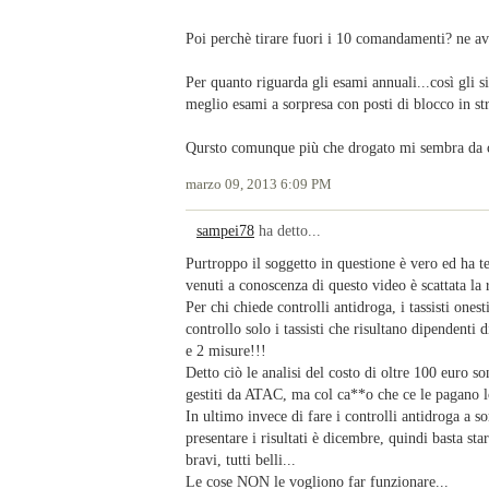
Poi perchè tirare fuori i 10 comandamenti? ne avr
Per quanto riguarda gli esami annuali...così gli 
meglio esami a sorpresa con posti di blocco in st
Qursto comunque più che drogato mi sembra da c
marzo 09, 2013 6:09 PM
sampei78
ha detto...
Purtroppo il soggetto in questione è vero ed ha
venuti a conoscenza di questo video è scattata la r
Per chi chiede controlli antidroga, i tassisti ones
controllo solo i tassisti che risultano dipendenti 
e 2 misure!!!
Detto ciò le analisi del costo di oltre 100 euro s
gestiti da ATAC, ma col ca**o che ce le pagano l
In ultimo invece di fare i controlli antidroga a so
presentare i risultati è dicembre, quindi basta st
bravi, tutti belli...
Le cose NON le vogliono far funzionare...