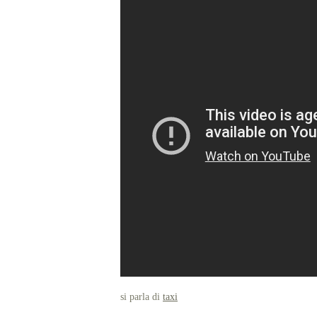
si parla di
taxi