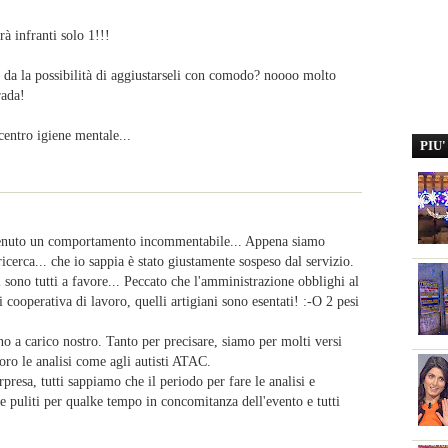
à infranti solo 1!!!
si da la possibilità di aggiustarseli con comodo? noooo molto
rada!
entro igiene mentale...
PIU
 tenuto un comportamento incommentabile... Appena siamo
icerca... che io sappia è stato giustamente sospeso dal servizio.
ti sono tutti a favore... Peccato che l'amministrazione obblighi al
di cooperativa di lavoro, quelli artigiani sono esentati! :-O 2 pesi
ono a carico nostro. Tanto per precisare, siamo per molti versi
oro le analisi come agli autisti ATAC.
rpresa, tutti sappiamo che il periodo per fare le analisi e
are puliti per qualke tempo in concomitanza dell'evento e tutti