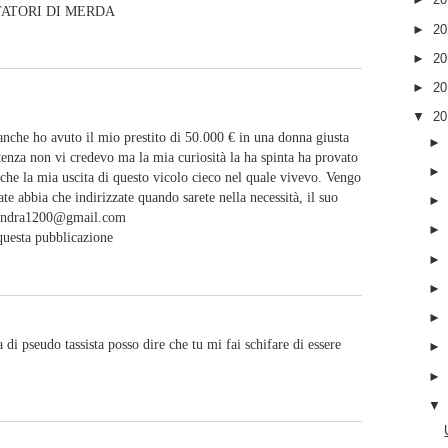
TATORI DI MERDA
►
2
►
2
►
2
▼
2
banche ho avuto il mio prestito di 50.000 € in una donna giusta
enza non vi credevo ma la mia curiosità la ha spinta ha provato
che la mia uscita di questo vicolo cieco nel quale vivevo. Vengo
e abbia che indirizzate quando sarete nella necessità, il suo
lexandra1200@gmail.com
 questa pubblicazione
i pseudo tassista posso dire che tu mi fai schifare di essere