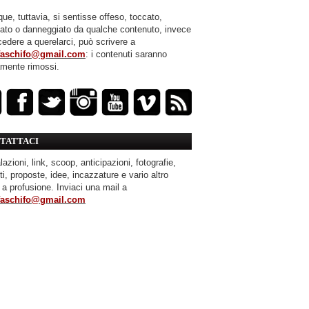
ue, tuttavia, si sentisse offeso, toccato,
mato o danneggiato da qualche contenuto, invece
cedere a querelarci, può scrivere a
faschifo@gmail.com
: i contenuti saranno
amente rimossi.
TATTACI
azioni, link, scoop, anticipazioni, fotografie,
ti, proposte, idee, incazzature e vario altro
 a profusione. Inviaci una mail a
faschifo@gmail.com