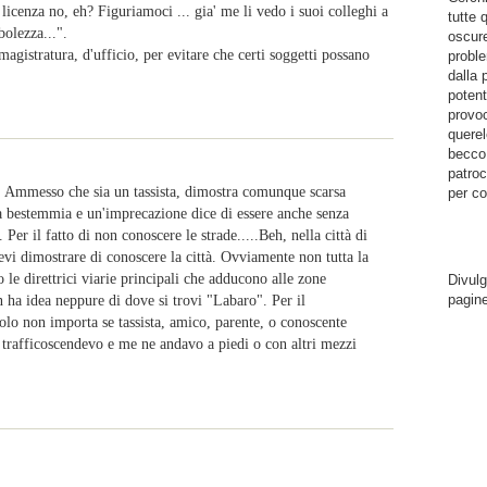
licenza no, eh? Figuriamoci ... gia' me li vedo i suoi colleghi a
tutte 
olezza...".
oscure
magistratura, d'ufficio, per evitare che certi soggetti possano
proble
dalla 
potent
provoc
querel
becco.
patroc
e. Ammesso che sia un tassista, dimostra comunque scarsa
per co
a bestemmia e un'imprecazione dice di essere anche senza
Per il fatto di non conoscere le strade.....Beh, nella città di
devi dimostrare di conoscere la città. Ovviamente non tutta la
 le direttrici viarie principali che adducono alle zone
Divulg
pagin
 ha idea neppure di dove si trovi "Labaro". Per il
non importa se tassista, amico, parente, o conoscente
l trafficoscendevo e me ne andavo a piedi o con altri mezzi