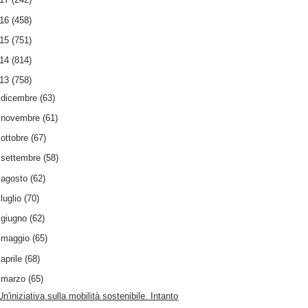
016
(458)
015
(751)
014
(814)
013
(758)
►
dicembre
(63)
►
novembre
(61)
►
ottobre
(67)
►
settembre
(58)
►
agosto
(62)
►
luglio
(70)
►
giugno
(62)
►
maggio
(65)
►
aprile
(68)
▼
marzo
(65)
Un'iniziativa sulla mobilità sostenibile. Intanto