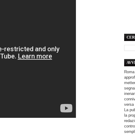
CER
AVV
Roma 
approf
metter
segnal
inenar
conniv
versa 
La pub
la pro
redazi
contro
sempli