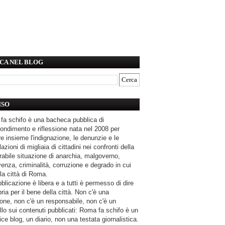
CA NEL BLOG
ISO
fa schifo è una bacheca pubblica di
ondimento e riflessione nata nel 2008 per
e insieme l'indignazione, le denunzie e le
azioni di migliaia di cittadini nei confronti della
rabile situazione di anarchia, malgoverno,
enza, criminalità, corruzione e degrado in cui
la città di Roma.
blicazione è libera e a tutti è permesso di dire
pria per il bene della città. Non c'è una
one, non c'è un responsabile, non c'è un
llo sui contenuti pubblicati: Roma fa schifo è un
ce blog, un diario, non una testata giornalistica.