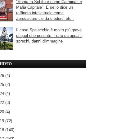
"Roma fa Schifo è come Carminati e
Mafia Capitale". E se lo dice un
raffinato intellettuale come
Zerocalcare c'è da crederci eh...
Il caso Spelacchio è molto più grave
di quel che pensate. Tutto su appalti,
sprechi, danni d'immagine
HIVIO
026
(4)
025
(2)
024
(4)
022
(3)
020
(4)
019
(72)
018
(140)
017
(242)