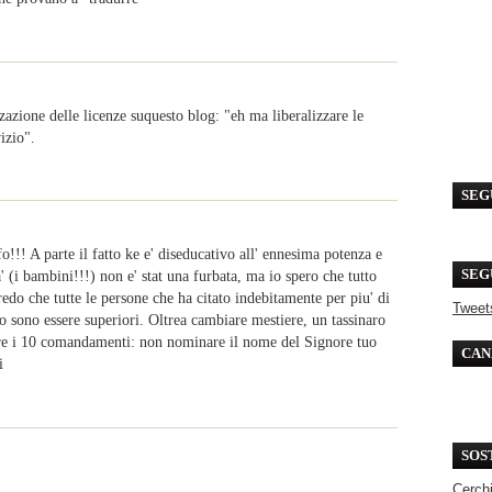
zzazione delle licenze suquesto blog: "eh ma liberalizzare le
izio".
SEG
o!!! A parte il fatto ke e' diseducativo all' ennesima potenza e
' (i bambini!!!) non e' stat una furbata, ma io spero che tutto
SEG
credo che tutte le persone che ha citato indebitamente per piu' di
Tweet
o sono essere superiori. Oltrea cambiare mestiere, un tassinaro
dere i 10 comandamenti: non nominare il nome del Signore tuo
CAN
i
SOS
Cerchi