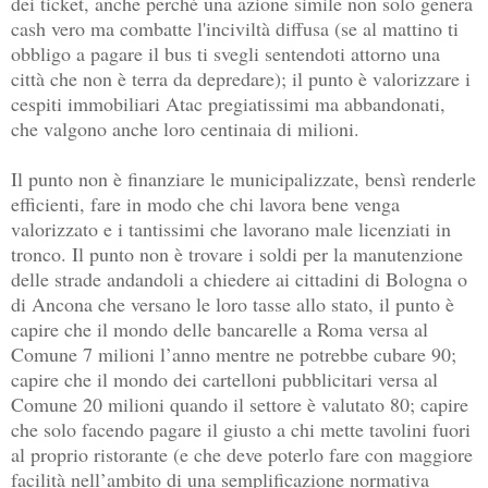
dei ticket, anche perché una azione simile non solo genera
cash vero ma combatte l'inciviltà diffusa (se al mattino ti
obbligo a pagare il bus ti svegli sentendoti attorno una
città che non è terra da depredare)
; il punto è valorizzare i
cespiti immobiliari Atac pregiatissimi ma abbandonati,
che valgono anche loro centinaia di milioni.
Il punto non è finanziare le municipalizzate, bensì renderle
efficienti, fare in modo che chi lavora bene venga
valorizzato e i tantissimi che lavorano male licenziati in
tronco. Il punto non è trovare i soldi per la manutenzione
delle strade andandoli a chiedere ai cittadini di Bologna o
di Ancona che versano le loro tasse allo stato, il punto è
capire che il mondo delle bancarelle a Roma versa al
Comune 7 milioni l’anno mentre ne potrebbe cubare 90;
capire che il mondo dei cartelloni pubblicitari versa al
Comune 20 milioni quando il settore è valutato 80; capire
che solo facendo pagare il giusto a chi mette tavolini fuori
al proprio ristorante (e che deve poterlo fare con maggiore
facilità nell’ambito di una semplificazione normativa