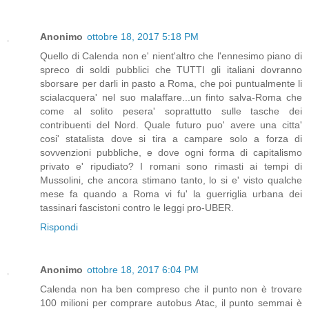
Anonimo
ottobre 18, 2017 5:18 PM
Quello di Calenda non e' nient'altro che l'ennesimo piano di
spreco di soldi pubblici che TUTTI gli italiani dovranno
sborsare per darli in pasto a Roma, che poi puntualmente li
scialacquera' nel suo malaffare...un finto salva-Roma che
come al solito pesera' soprattutto sulle tasche dei
contribuenti del Nord. Quale futuro puo' avere una citta'
cosi' statalista dove si tira a campare solo a forza di
sovvenzioni pubbliche, e dove ogni forma di capitalismo
privato e' ripudiato? I romani sono rimasti ai tempi di
Mussolini, che ancora stimano tanto, lo si e' visto qualche
mese fa quando a Roma vi fu' la guerriglia urbana dei
tassinari fascistoni contro le leggi pro-UBER.
Rispondi
Anonimo
ottobre 18, 2017 6:04 PM
Calenda non ha ben compreso che il punto non è trovare
100 milioni per comprare autobus Atac, il punto semmai è