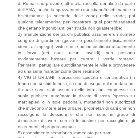
di Roma, che prevede, oltre alla raccolta dei rifiuti da parte
dell'AMA, anche lo spazzamento quotidiano/trisettimanale o
bisettimanale (a seconda delle zone) delle strade; poi
qualche telecamerina per incastrare quei porci/disadattati
che gettano ingombranti per strada non guasterebbe;
3) manutenzione dei parchi pubblici: assumere un numero
congruo di giardinieri (giovani e possibilmente fisicamente
idonei all'impiego), visto che le poche centinaia attualmente
in forza (dei quali alcuni invalidi) non possono
evidentemente bastare per curare il verde romano.
Parimenti, pattugliare quotidianamente le ville e provvedere
ad una seria manutenzione delle recinzioni.
4) VIGILI URBANI: repressione spietata e continuativa (in
fondo non si chiede nulla, se non di eseguire il mandato per
il quale sono stati assunti) delle infrazioni commesse su
suolo pubblico: auto/moto in divieto di sosta (spesso su
marciapiedi o in isole pedonali), mutandari non autorizzati
che invadono intere aree urbane, proprietari di cani che non
raccolgono le deiezioni e che non sono in grado di
dimostrare di avere con sé le bustine per raccogliere gli
escrementi el proprio animale.
5) asservimento semaforico immediato per tram.