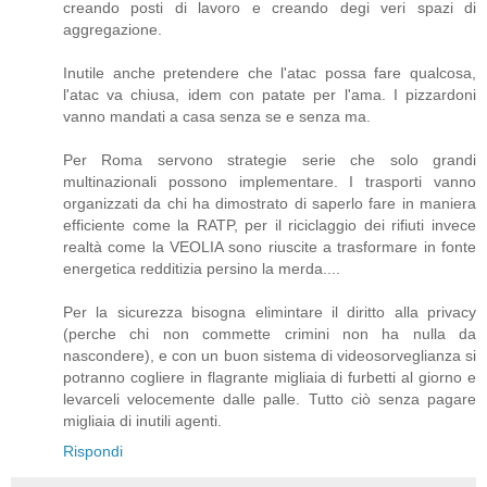
creando posti di lavoro e creando degi veri spazi di
aggregazione.
Inutile anche pretendere che l'atac possa fare qualcosa,
l'atac va chiusa, idem con patate per l'ama. I pizzardoni
vanno mandati a casa senza se e senza ma.
Per Roma servono strategie serie che solo grandi
multinazionali possono implementare. I trasporti vanno
organizzati da chi ha dimostrato di saperlo fare in maniera
efficiente come la RATP, per il riciclaggio dei rifiuti invece
realtà come la VEOLIA sono riuscite a trasformare in fonte
energetica redditizia persino la merda....
Per la sicurezza bisogna elimintare il diritto alla privacy
(perche chi non commette crimini non ha nulla da
nascondere), e con un buon sistema di videosorveglianza si
potranno cogliere in flagrante migliaia di furbetti al giorno e
levarceli velocemente dalle palle. Tutto ciò senza pagare
migliaia di inutili agenti.
Rispondi