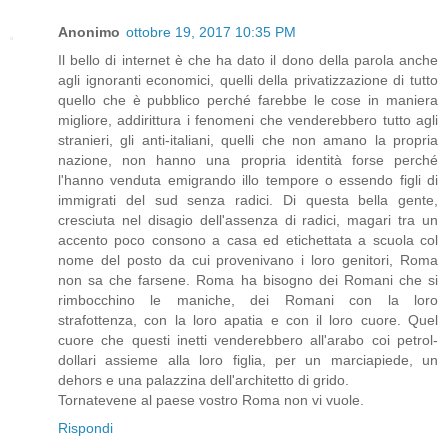
Anonimo
ottobre 19, 2017 10:35 PM
Il bello di internet è che ha dato il dono della parola anche
agli ignoranti economici, quelli della privatizzazione di tutto
quello che è pubblico perché farebbe le cose in maniera
migliore, addirittura i fenomeni che venderebbero tutto agli
stranieri, gli anti-italiani, quelli che non amano la propria
nazione, non hanno una propria identità forse perché
l'hanno venduta emigrando illo tempore o essendo figli di
immigrati del sud senza radici. Di questa bella gente,
cresciuta nel disagio dell'assenza di radici, magari tra un
accento poco consono a casa ed etichettata a scuola col
nome del posto da cui provenivano i loro genitori, Roma
non sa che farsene. Roma ha bisogno dei Romani che si
rimbocchino le maniche, dei Romani con la loro
strafottenza, con la loro apatia e con il loro cuore. Quel
cuore che questi inetti venderebbero all'arabo coi petrol-
dollari assieme alla loro figlia, per un marciapiede, un
dehors e una palazzina dell'architetto di grido.
Tornatevene al paese vostro Roma non vi vuole.
Rispondi