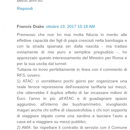
Beirut anni 80.
Rispondi
Francis Drake
ottobre 19, 2017 10:18 AM
Premesso che non ho mai molta fiducia in merito alle
effettive capacità dei figli di papà cresciuti nella bambagia e
con la strada spianata sin dalla nascita - ma trattasi
ovviamente di mio puro e semplice pregiudizio -, ho
apprezzato questo interessamento del Ministro per Roma e
per la sua uscita dal tunnel.
Tuttavia mi trovo perfettamente in linea con il commento di
RFS, ovvero:
1) ATAC: ci vorrebbero pochi giorni per organizzare una
reale feroce repressione dell'evasione tariffaria sui mezzi,
che otterrebbe il duplice effetto di far incassare milioni di
Euro l'anno in più all'ATAC e di guadagnare spazio
aggiuntivo all'interno dei bus/tram/metro, invogliando
magari anche chi soffre di clausotrofobia o chi non sopporta
di viaggiare stipato come una sardina a lasciare l'auto a
casa ed a viaggiare su mezzi pubblici;
2) AMA: far rispettare il contratto di servizio con il Comune