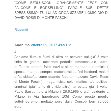
"COME BERLUSCONI GRANDEMENTE FECE CON
FALCONE E BORSELLINO"! PAROLE SUE, DETTE
SPESSISSIMO! FU LUI AD ORGANIZZARE L'OMICIDIO DI
DAVID ROSSI DI MONTE PASCHI!
Rispondi
Anonimo
ottobre 09, 2017 4:09 PM
4
Abbiamo fiumi e fiumi di altro da scrivere sul gia' 3 volte
finito in galera, accertato pedofilo omosessuale, ladro,
truffatore, sempre falso, nazi-st-alker, mandante di omicidi (
spesso, ma non sempre, mascherati da finti incidenti, malori
o "suicidate"... come quando fece ammazzare David Rossi
di Monte Paschi), mega ricicla soldi mafiosi e/o politico-
criminali (piu' tanto di orrido altro), arrestato gia' 3 volte,
Paolo Barrai, nato a Milano il 28.6.1965 e gia' residente a
Milano in Via Ippodromo 105! Come presto meglio
sottolineeremo, multato pure dalla Consob ben 70.000
euro!