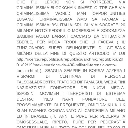
CHE PIU' LERCIO NON SI POTREBBE, VIA
CRIMINALISSIMA BLOCKCHAIN INVEST, OLTRE CHE VIA
CRIMINALISSIMA WORLD MAN OPPORTUNITIES
LUGANO, CRIMINALISSIMA WMO SA PANAMA E
CRIMINALISSIMA BSI ITALIA SRL DI VIA SOCRATE 26
MILANO! NOTO PEDOFIL-O-MOSESSUALE SODOMIZZA
BAMBINI PAOLO BARRAI! CACCIATO DA CITIBANK A
SBERLE, PER MEGA FRODI CHE LI FACEVA ( IL
FUNZIONARIO SUPER DELINQUENTE DI CITIBANK
MILANO DELLA FINE DI QUESTO ARTICOLO E' LUI
http://ricerca.repubblica.it/repubblica/archivio/repubblica/20
01/02/19/maxi-evasione-da-400-miliardi-terenzio-sotto-
torchio.html )! SBAGLIA SEMPRE IN BORSA! AZZERA I
RISPARMI DI CENTINAIA DI PERSONE!
FALSO&LADRO&TRUFFATORE! DIFFAMA SUL WEB A FINI
NAZIRAZZISTI! FONDATORE DEI NUOVI MEG-A-
SSASSINI MOVIMENTI TERRORISTI DI ESTREMA
DESTRA: "NEO NAR"! FONDATORE DEL,
PROSSIMAMENTE, DI FREQUENTE, OMICIDA: KU KLUK
KLAN PADANO! CONDANNATO AL CARCERE A MILANO
ED IN BRASILE ( 8 ANNI E PURE PER PEDERASTIA
OMOSESSUALE, RIPETO, PURE PER PEDERASTIA
OMOSESSUALE)! MULTATO DA CONSOB BEN 70.000 €!