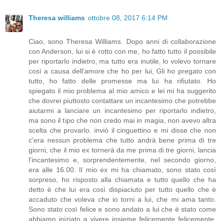
Theresa williams
ottobre 08, 2017 6:14 PM
Ciao, sono Theresa Williams. Dopo anni di collaborazione
con Anderson, lui si è rotto con me, ho fatto tutto il possibile
per riportarlo indietro, ma tutto era inutile, lo volevo tornare
così a causa dell'amore che ho per lui, Gli ho pregato con
tutto, ho fatto delle promesse ma lui ha rifiutato. Ho
spiegato il mio problema al mio amico e lei mi ha suggerito
che dovrei piuttosto contattare un incantesimo che potrebbe
aiutarmi a lanciare un incantesimo per riportarlo indietro,
ma sono il tipo che non credo mai in magia, non avevo altra
scelta che provarlo. inviò il cinguettino e mi disse che non
c'era nessun problema che tutto andrà bene prima di tre
giorni, che il mio ex tornerà da me prima di tre giorni, lancia
l'incantesimo e, sorprendentemente, nel secondo giorno,
era alle 16.00. Il mio ex mi ha chiamato, sono stato così
sorpreso, ho risposto alla chiamata e tutto quello che ha
detto è che lui era così dispiaciuto per tutto quello che è
accaduto che voleva che io torni a lui, che mi ama tanto.
Sono stato così felice e sono andato a lui che è stato come
abbiamo iniziato a vivere insieme felicemente felicemente.