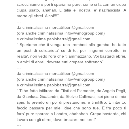
scrocchiamo e poi ti spariamo pure, come si fa con un ciupa
ciupa usato, ahahah. L'Italia e' nostra, e' nazifascista. A
morte gli ebrei. A noi!!!"
---
da criminalissima mercatiliberi@gmail.com
(ora anche criminalissima info@wmogroup.com)
e criminalissima paolobarrai@gmail.com
" Speriamo che ti venga una trombosi alla gamba, ho fatto
un post di solidarieta' su di te, per fingermi corretto, in
realta', non vedo l'ora che ti ammazzano. Voi bastardi ebrei,
o amici di ebrei, dovrete tutti crepare soffrendo"
---
da criminalissima mercatiliberi@gmail.com
(ora anche criminalissima info@wmogroup.com)
e criminalissima paolobarrai@gmail.com
" Ti ho fatto infiltrare da Filati del Piemonte, da Angelo Pegli,
da Gianluca Gualandri, da Stelvio Callimaci, sei pieno di mie
spie. Io prendo un po' di prestanome, e ti infiltro. E intanto,
faccio passare per mie, idee che sono tue. E fra poco ti
faro' pure sparare a Londra, ahahahah. Crepa bastardo, chi
lavora con gli ebrei, deve bruciare nei forni".
---