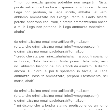
" non correre...la gamba potrebbe non seguirti... Nista,
presto saliremo a Londra e ti spareremo in bocca.... la mia
Lega non perdona, la Lega uccide, ahhaha.. e' vero,
abbiamo ammazzato noi Giorgio Panto e Paolo Alberti,
perche' andarono con Prodi, e presto ammazzeremo anche
a te, la Lega non perdona, la Lega ammazza tantissimo...
ahaha"
---
da criminalissima email mercatiliberi@gmail.com
(ora anche criminalissima email info@wmogroup.com)
e criminalissima email paolobarrai@gmail.com
" credo che stai per finire...ahahahaha.. fra poco ti spariamo
in bocca, Nista bastardo, Nista primo della lista, anzi
no...abbiamo bisogno dei tuoi articoli da esaltato.. ti diamo
ancora 15 giorni e poi ti spariamo in faccia, la Lega
ammazza, Bossi fa ammazzare, prepara il testamento, sei
morto, ahah"
---
da criminalissima email mercatiliberi@gmail.com
(ora anche criminalissima email info@wmogroup.com)
e criminalissima email paolobarrai@gmail.com
" mi dicono che a londra stanno predisponendo un forno