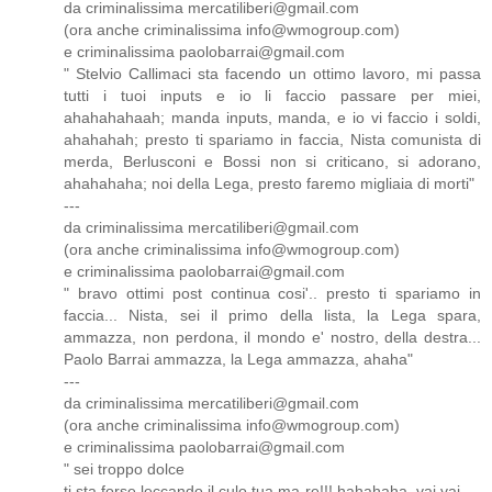
da criminalissima mercatiliberi@gmail.com
(ora anche criminalissima info@wmogroup.com)
e criminalissima paolobarrai@gmail.com
" Stelvio Callimaci sta facendo un ottimo lavoro, mi passa
tutti i tuoi inputs e io li faccio passare per miei,
ahahahahaah; manda inputs, manda, e io vi faccio i soldi,
ahahahah; presto ti spariamo in faccia, Nista comunista di
merda, Berlusconi e Bossi non si criticano, si adorano,
ahahahaha; noi della Lega, presto faremo migliaia di morti"
---
da criminalissima mercatiliberi@gmail.com
(ora anche criminalissima info@wmogroup.com)
e criminalissima paolobarrai@gmail.com
" bravo ottimi post continua cosi'.. presto ti spariamo in
faccia... Nista, sei il primo della lista, la Lega spara,
ammazza, non perdona, il mondo e' nostro, della destra...
Paolo Barrai ammazza, la Lega ammazza, ahaha"
---
da criminalissima mercatiliberi@gmail.com
(ora anche criminalissima info@wmogroup.com)
e criminalissima paolobarrai@gmail.com
" sei troppo dolce
ti sta forse leccando il culo tua ma-re!!! hahahaha, vai vai....