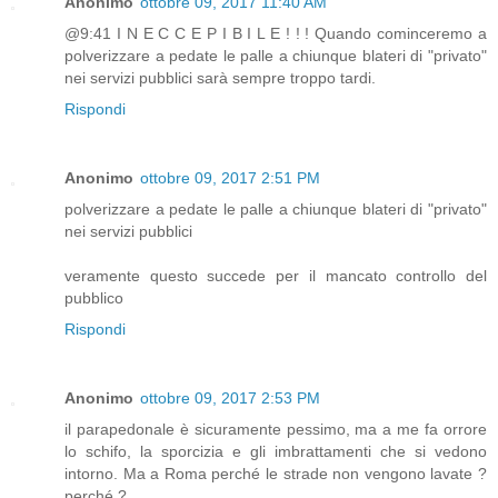
Anonimo
ottobre 09, 2017 11:40 AM
@9:41 I N E C C E P I B I L E ! ! ! Quando cominceremo a
polverizzare a pedate le palle a chiunque blateri di "privato"
nei servizi pubblici sarà sempre troppo tardi.
Rispondi
Anonimo
ottobre 09, 2017 2:51 PM
polverizzare a pedate le palle a chiunque blateri di "privato"
nei servizi pubblici
veramente questo succede per il mancato controllo del
pubblico
Rispondi
Anonimo
ottobre 09, 2017 2:53 PM
il parapedonale è sicuramente pessimo, ma a me fa orrore
lo schifo, la sporcizia e gli imbrattamenti che si vedono
intorno. Ma a Roma perché le strade non vengono lavate ?
perché ?