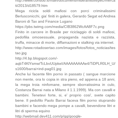
http://www.consob.it/main/documenti/hide/afflittivi/pec/merca
ti/2013/d18579.htm
Mega ricicla soldi mafiosi con porci criminalissimi
Berlusconicchi, gia' finiti in galera, Gerardo Segat ed Andrea
Baroni di Tax and Finance Lugano
https://pbs.twimg.com/media/CIB3862WcAA8F7c.png
Finito in carcere in Brasile per riciclaggio di soldi mafiosi,
pedofilia omosessuale, propaganda nazista e razzista,
truffa, minacce di morte, diffamazioni e stalking via internet.
http://www.rotadosertao.com/images/fotos/fotos_noticias/tes
tao.jpg
http://4.bp.blogspot.com/-
aqbT4KlYsmw/TcLbvUUpkeI/AAAAAAAAAe4/TiDPLR0LH_U/
s1600/barrai+ind-pag01.jpg
Anche lui facente film porno in passato ( sangue marcione
non mente, ora lo copia in stra pieno, ed appena a 18 anni,
la mega troia ninfomane, sempre sborratissima in culo,
Costanza Barrai nata a Milano il 1.1.1999). Ma con cavalli e
bambini. Tenetevi forte, si, e' proprio cosi', svete capito
bene. Il pedofilo Paolo Barrai faceva film porno stuprando
bambini e facendo mega pompe a cavalli, bevendone litri e
litri di sperma equino
http://webmail.dev411.com/p/gg/google-