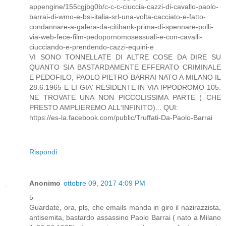
appengine/155cgjbg0b/c-c-c-ciuccia-cazzi-di-cavallo-paolo-
barrai-di-wmo-e-bsi-italia-srl-una-volta-cacciato-e-fatto-
condannare-a-galera-da-citibank-prima-di-spennare-polli-
via-web-fece-film-pedopornomosessuali-e-con-cavalli-
ciucciando-e-prendendo-cazzi-equini-e
VI SONO TONNELLATE DI ALTRE COSE DA DIRE SU
QUANTO SIA BASTARDAMENTE EFFERATO CRIMINALE
E PEDOFILO, PAOLO PIETRO BARRAI NATO A MILANO IL
28.6.1965 E LI GIA' RESIDENTE IN VIA IPPODROMO 105.
NE TROVATE UNA NON PICCOLISSIMA PARTE ( CHE
PRESTO AMPLIEREMO ALL'INFINITO)... QUI:
https://es-la.facebook.com/public/Truffati-Da-Paolo-Barrai
Rispondi
Anonimo
ottobre 09, 2017 4:09 PM
5
Guardate, ora, pls, che emails manda in giro il nazirazzista,
antisemita, bastardo assassino Paolo Barrai ( nato a Milano