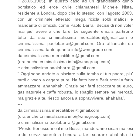
il 28.06.1965). In questo caso ad un grandissimo genio
borsistico ed eroe civile chiamantesi Michele Nista,
residente a Londra, dopo che lo stesso, con l'agosto 2009,
con un criminale efferato, mega ricicla soldi mafiosi e
mandante di omicidi, come Paolo Barrai, decise di non voler
mai piu' avere a che fare. Le seguente emails partirono
tutte da sue criminalissima mercatiliberi@gmail.com e
criminalissima paolobarrai@gmail.com. Ora affiancate da
criminalissima tanto quanto info@wmogroup.com
da criminalissima mercatiliberi@gmail.com
(ora anche criminalissima info@wmogroup.com)
e criminalissima paolobarrai@gmail.com
" Oggi sono andato a pisciare sulla tomba di tuo padre, piu'
tardi ci vado a cagare pure. Ha fatto bene Berlusconi a farlo
ammazzare, ahahahah. Grazie per farti scroccare su euro,
gas naturale e caffe robusta. Io sbaglio sempre nei mercati,
ma grazie a te, riesco ancora a sopravvivere, ahahaha".
---
da criminalissima mercatiliberi@gmail.com
(ora anche criminalissima info@wmogroup.com)
e criminalissima paolobarrai@gmail.com
"Presto Berlusconi e il mio Bossi, manderanno sicari mafiosi
o dei servizi segreti, a Londra, a farti sparare, ahahaha. Ti