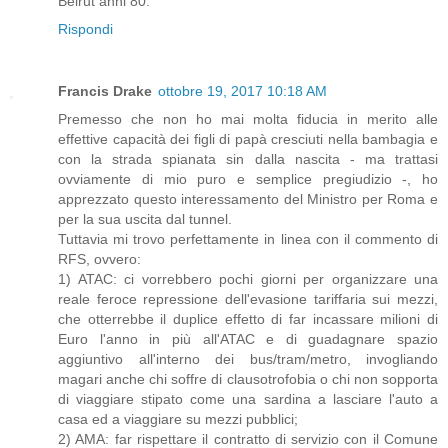
Beirut anni 80.
Rispondi
Francis Drake
ottobre 19, 2017 10:18 AM
Premesso che non ho mai molta fiducia in merito alle
effettive capacità dei figli di papà cresciuti nella bambagia e
con la strada spianata sin dalla nascita - ma trattasi
ovviamente di mio puro e semplice pregiudizio -, ho
apprezzato questo interessamento del Ministro per Roma e
per la sua uscita dal tunnel.
Tuttavia mi trovo perfettamente in linea con il commento di
RFS, ovvero:
1) ATAC: ci vorrebbero pochi giorni per organizzare una
reale feroce repressione dell'evasione tariffaria sui mezzi,
che otterrebbe il duplice effetto di far incassare milioni di
Euro l'anno in più all'ATAC e di guadagnare spazio
aggiuntivo all'interno dei bus/tram/metro, invogliando
magari anche chi soffre di clausotrofobia o chi non sopporta
di viaggiare stipato come una sardina a lasciare l'auto a
casa ed a viaggiare su mezzi pubblici;
2) AMA: far rispettare il contratto di servizio con il Comune