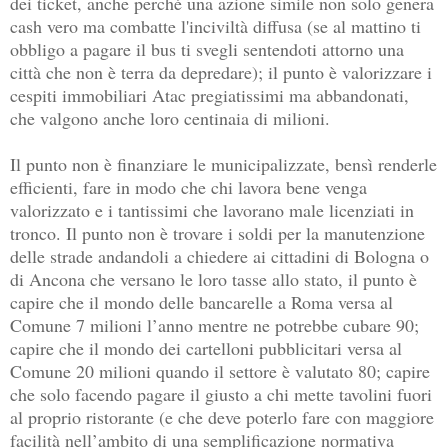
dei ticket, anche perché una azione simile non solo genera
cash vero ma combatte l'inciviltà diffusa (se al mattino ti
obbligo a pagare il bus ti svegli sentendoti attorno una
città che non è terra da depredare)
; il punto è valorizzare i
cespiti immobiliari Atac pregiatissimi ma abbandonati,
che valgono anche loro centinaia di milioni.
Il punto non è finanziare le municipalizzate, bensì renderle
efficienti, fare in modo che chi lavora bene venga
valorizzato e i tantissimi che lavorano male licenziati in
tronco. Il punto non è trovare i soldi per la manutenzione
delle strade andandoli a chiedere ai cittadini di Bologna o
di Ancona che versano le loro tasse allo stato, il punto è
capire che il mondo delle bancarelle a Roma versa al
Comune 7 milioni l’anno mentre ne potrebbe cubare 90;
capire che il mondo dei cartelloni pubblicitari versa al
Comune 20 milioni quando il settore è valutato 80; capire
che solo facendo pagare il giusto a chi mette tavolini fuori
al proprio ristorante (e che deve poterlo fare con maggiore
facilità nell’ambito di una semplificazione normativa