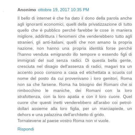
Anonimo
ottobre 19, 2017 10:35 PM
Il bello di internet è che ha dato il dono della parola anche
agli ignoranti economici, quelli della privatizzazione di tutto
quello che è pubblico perché farebbe le cose in maniera
migliore, addirittura i fenomeni che venderebbero tutto agli
stranieri, gli anti-italiani, quelli che non amano la propria
nazione, non hanno una propria identità forse perché
l'hanno venduta emigrando illo tempore o essendo figli di
immigrati del sud senza radici. Di questa bella gente,
cresciuta nel disagio dell'assenza di radici, magari tra un
accento poco consono a casa ed etichettata a scuola col
nome del posto da cui provenivano i loro genitori, Roma
non sa che farsene. Roma ha bisogno dei Romani che si
rimbocchino le maniche, dei Romani con la loro
strafottenza, con la loro apatia e con il loro cuore. Quel
cuore che questi inetti venderebbero all'arabo coi petrol-
dollari assieme alla loro figlia, per un marciapiede, un
dehors e una palazzina dell'architetto di grido.
Tornatevene al paese vostro Roma non vi vuole.
Rispondi