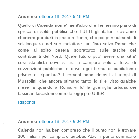
Anonimo
ottobre 18, 2017 5:18 PM
Quello di Calenda non e' nient'altro che l'ennesimo piano di
spreco di soldi pubblici che TUTTI gli italiani dovranno
sborsare per darli in pasto a Roma, che poi puntualmente li
scialacquera' nel suo malaffare...un finto salva-Roma che
come al solito pesera' soprattutto sulle tasche dei
contribuenti del Nord. Quale futuro puo' avere una citta'
cosi' statalista dove si tira a campare solo a forza di
sovvenzioni pubbliche, e dove ogni forma di capitalismo
privato e' ripudiato? I romani sono rimasti ai tempi di
Mussolini, che ancora stimano tanto, lo si e' visto qualche
mese fa quando a Roma vi fu' la guerriglia urbana dei
tassinari fascistoni contro le leggi pro-UBER.
Rispondi
Anonimo
ottobre 18, 2017 6:04 PM
Calenda non ha ben compreso che il punto non è trovare
100 milioni per comprare autobus Atac, il punto semmai è