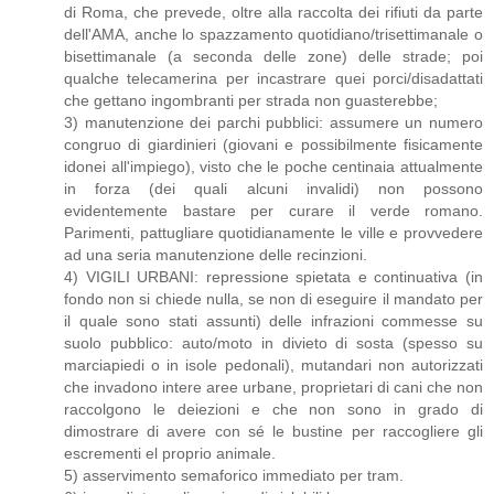
di Roma, che prevede, oltre alla raccolta dei rifiuti da parte
dell'AMA, anche lo spazzamento quotidiano/trisettimanale o
bisettimanale (a seconda delle zone) delle strade; poi
qualche telecamerina per incastrare quei porci/disadattati
che gettano ingombranti per strada non guasterebbe;
3) manutenzione dei parchi pubblici: assumere un numero
congruo di giardinieri (giovani e possibilmente fisicamente
idonei all'impiego), visto che le poche centinaia attualmente
in forza (dei quali alcuni invalidi) non possono
evidentemente bastare per curare il verde romano.
Parimenti, pattugliare quotidianamente le ville e provvedere
ad una seria manutenzione delle recinzioni.
4) VIGILI URBANI: repressione spietata e continuativa (in
fondo non si chiede nulla, se non di eseguire il mandato per
il quale sono stati assunti) delle infrazioni commesse su
suolo pubblico: auto/moto in divieto di sosta (spesso su
marciapiedi o in isole pedonali), mutandari non autorizzati
che invadono intere aree urbane, proprietari di cani che non
raccolgono le deiezioni e che non sono in grado di
dimostrare di avere con sé le bustine per raccogliere gli
escrementi el proprio animale.
5) asservimento semaforico immediato per tram.