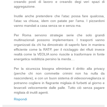
creando posti di lavoro e creando degi veri spazi di
aggregazione.
Inutile anche pretendere che l'atac possa fare qualcosa,
l'atac va chiusa, idem con patate per l'ama. I pizzardoni
vanno mandati a casa senza se e senza ma.
Per Roma servono strategie serie che solo grandi
multinazionali possono implementare. I trasporti vanno
organizzati da chi ha dimostrato di saperlo fare in maniera
efficiente come la RATP, per il riciclaggio dei rifiuti invece
realtà come la VEOLIA sono riuscite a trasformare in fonte
energetica redditizia persino la merda....
Per la sicurezza bisogna elimintare il diritto alla privacy
(perche chi non commette crimini non ha nulla da
nascondere), e con un buon sistema di videosorveglianza si
potranno cogliere in flagrante migliaia di furbetti al giorno e
levarceli velocemente dalle palle. Tutto ciò senza pagare
migliaia di inutili agenti.
Rispondi